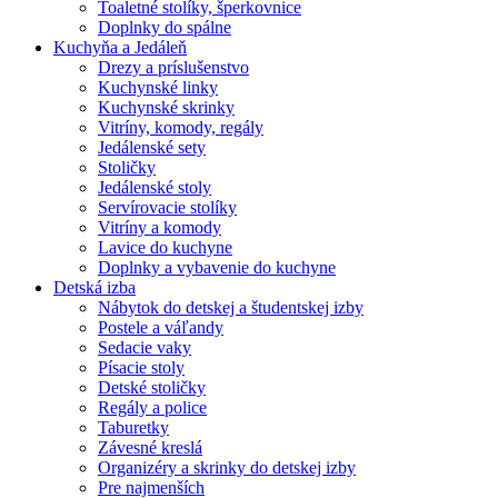
Toaletné stolíky, šperkovnice
Doplnky do spálne
Kuchyňa a Jedáleň
Drezy a príslušenstvo
Kuchynské linky
Kuchynské skrinky
Vitríny, komody, regály
Jedálenské sety
Stoličky
Jedálenské stoly
Servírovacie stolíky
Vitríny a komody
Lavice do kuchyne
Doplnky a vybavenie do kuchyne
Detská izba
Nábytok do detskej a študentskej izby
Postele a váľandy
Sedacie vaky
Písacie stoly
Detské stoličky
Regály a police
Taburetky
Závesné kreslá
Organizéry a skrinky do detskej izby
Pre najmenších