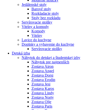
Moderné stoličky
Jedálenské stoly
Barové stoly
Rozkladacie stoly
Stoly bez rozkladu
Servírovacie stolíky
Vitríny a komody
Komody
Vitríny
Lavice do kuchyne
Doplnky a vybavenie do kuchyne
Servírovacie stolíky
Detská izba
Nábytok do detskej a študentskej izby
Nábytok pre najmenších
Zostava Airon
Zostava Angel
Zostava Dorsi
Zostava Erodin
Zostava Jesi
Zostava Karos
Zostava Lindy
Zostava Norty
Zostava Olje
Zostava Paris