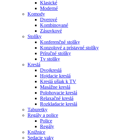
Klasické
Moderné
Komody
Dverové
Kombinované
Zásuvkové
Stolíky
Konferenčné stolíky
Konzolové a prístavné stolíky
Príručné stolíky
Tv stolíky
Kreslá
Dvojkreslá
Hojdacie kreslá
Kreslá ušiak k TV
Masážne kreslá
Polohovacie kreslá
Relaxačné kreslá
Rozkladacie kreslá
Taburetky
Regály a police
Police
Regály
Knižnice
Sedacie vaky