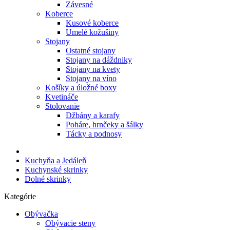
Závesné
Koberce
Kusové koberce
Umelé kožušiny
Stojany
Ostatné stojany
Stojany na dáždniky
Stojany na kvety
Stojany na víno
Košíky a úložné boxy
Kvetináče
Stolovanie
Džbány a karafy
Poháre, hrnčeky a šálky
Tácky a podnosy
Kuchyňa a Jedáleň
Kuchynské skrinky
Dolné skrinky
Kategórie
Obývačka
Obývacie steny