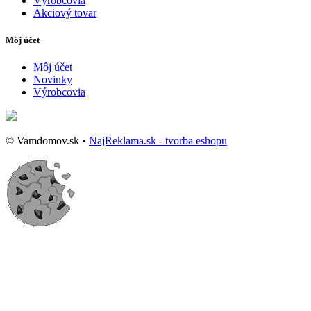
Výrobcovia
Akciový tovar
Môj účet
Môj účet
Novinky
Výrobcovia
© Vamdomov.sk •
NajReklama.sk - tvorba eshopu