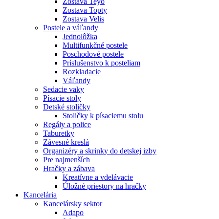
Zostava Teyo
Zostava Topty
Zostava Velis
Postele a váľandy
Jednolôžka
Multifunkčné postele
Poschodové postele
Príslušenstvo k posteliam
Rozkladacie
Váľandy
Sedacie vaky
Písacie stoly
Detské stoličky
Stoličky k písaciemu stolu
Regály a police
Taburetky
Závesné kreslá
Organizéry a skrinky do detskej izby
Pre najmenších
Hračky a zábava
Kreatívne a vdelávacie
Úložné priestory na hračky
Kancelária
Kancelársky sektor
Adapo