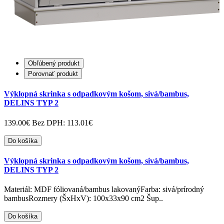
Obľúbený produkt
Porovnať produkt
Výklopná skrinka s odpadkovým košom, sivá/bambus,
DELINS TYP 2
139.00€
Bez DPH: 113.01€
Do košíka
Výklopná skrinka s odpadkovým košom, sivá/bambus,
DELINS TYP 2
Materiál: MDF fóliovaná/bambus lakovanýFarba: sivá/prírodný
bambusRozmery (ŠxHxV): 100x33x90 cm2 Šup..
Do košíka