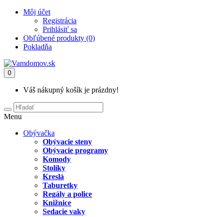
Môj účet
Registrácia
Prihlásiť sa
Obľúbené produkty (0)
Pokladňa
0
Váš nákupný košík je prázdny!
Menu
Obývačka
Obývacie steny
Obývacie programy
Komody
Stolíky
Kreslá
Taburetky
Regály a police
Knižnice
Sedacie vaky