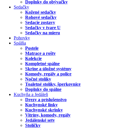
Doplnky do obývačky
Sedačky
Kožené sedačky
Rohové sedačky
Sedacie zostavy
Sedačky v tvare U
Sedačky na mieru
Pohovky
Spálňa
Postele
Matrace a rošty
Kolekcie
Kompletné spálne
Skrine a úložné systémy
Komody, regály a police
Nočné stolíky
Toaletné stolíky, šperkovnice
Doplnky do spálne
Kuchyňa a Jedáleň
Drezy a príslušenstvo
Kuchynské linky
Kuchynské skrinky
Vitríny, komody, regály
Jedálenské sety
Stoličky