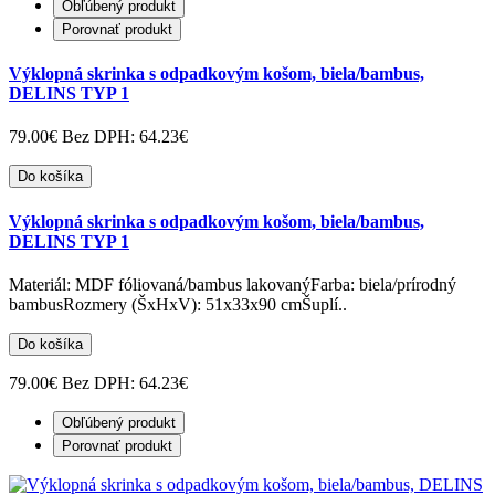
Obľúbený produkt
Porovnať produkt
Výklopná skrinka s odpadkovým košom, biela/bambus,
DELINS TYP 1
79.00€
Bez DPH: 64.23€
Do košíka
Výklopná skrinka s odpadkovým košom, biela/bambus,
DELINS TYP 1
Materiál: MDF fóliovaná/bambus lakovanýFarba: biela/prírodný
bambusRozmery (ŠxHxV): 51x33x90 cmŠuplí..
Do košíka
79.00€
Bez DPH: 64.23€
Obľúbený produkt
Porovnať produkt