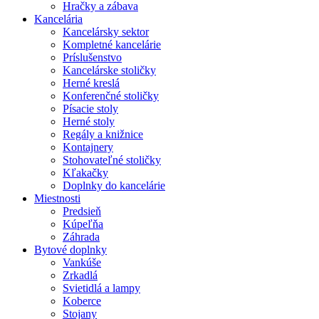
Hračky a zábava
Kancelária
Kancelársky sektor
Kompletné kancelárie
Príslušenstvo
Kancelárske stoličky
Herné kreslá
Konferenčné stoličky
Písacie stoly
Herné stoly
Regály a knižnice
Kontajnery
Stohovateľné stoličky
Kľakačky
Doplnky do kancelárie
Miestnosti
Predsieň
Kúpeľňa
Záhrada
Bytové doplnky
Vankúše
Zrkadlá
Svietidlá a lampy
Koberce
Stojany