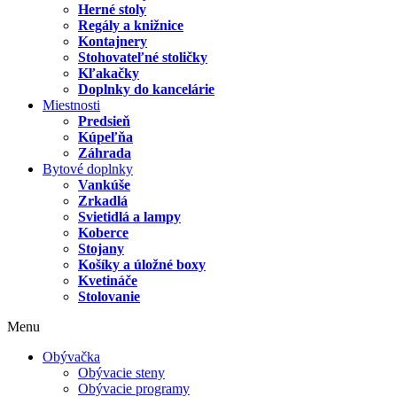
Herné stoly
Regály a knižnice
Kontajnery
Stohovateľné stoličky
Kľakačky
Doplnky do kancelárie
Miestnosti
Predsieň
Kúpeľňa
Záhrada
Bytové doplnky
Vankúše
Zrkadlá
Svietidlá a lampy
Koberce
Stojany
Košíky a úložné boxy
Kvetináče
Stolovanie
Menu
Obývačka
Obývacie steny
Obývacie programy