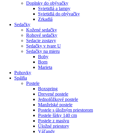
Doplnky do obývačky
Svietidlá a lampy
Svietidlá do obývačky
Zrkadlá
Sedačky
Kožené sedačky
Rohové sedačky
Sedacie zostavy
Sedačky v tvare U
Sedačky na mieru
Boby
Born
Marieta
Pohovky
Spálňa
Postele
Boxspring
Drevené postele
Jednolôžkové postele
Manželské postele
Postele s úložným priestorom
Postele šírky 140 cm
Postele z masívu
Úložné priestory
Váľandy