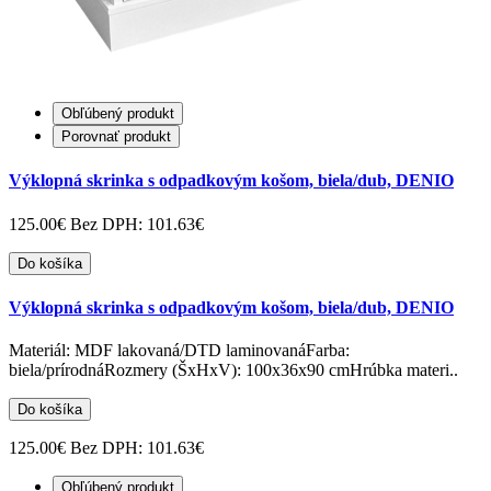
Obľúbený produkt
Porovnať produkt
Výklopná skrinka s odpadkovým košom, biela/dub, DENIO
125.00€
Bez DPH: 101.63€
Do košíka
Výklopná skrinka s odpadkovým košom, biela/dub, DENIO
Materiál: MDF lakovaná/DTD laminovanáFarba:
biela/prírodnáRozmery (ŠxHxV): 100x36x90 cmHrúbka materi..
Do košíka
125.00€
Bez DPH: 101.63€
Obľúbený produkt