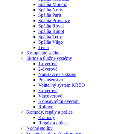
Spálňa Moratiz
Spálňa Norty
Spálňa Paris
Spálňa Provance
Spálňa Royal
Spálňa Runol
Spálňa Tedy
Spálňa Vilgo
Teina
Kompletné spálne
Skrine a úložné systémy
1-dverové
2-dverové
Nadstavce na skrine
Príslušenstvo
Voliteľný systém KREO
3-dverové
Viacdverové
S posuvnými dverami
Rohové
Komody, regály a police
Komody
Regály a police
Nočné stolíky
Toaletné stolíky, šperkovnice