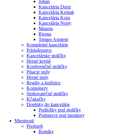
Johan
Kancelária Dorsi
Kancelária Kentak
Kancelária Kora
Kancelária Norty
Maurus
Rioma
Tempo Asistent
Kompletné kancelárie
Príslušenstvo
Kancelárske stoličky
Herné kreslá
Konferenčné stoličky
Písacie stoly
Herné stoly
Regály a knižnice
Kontajnery
Stohovateľné stoličky
Kľakačky
Doplnky do kancelárie
Podložky pod stoličky
Podstavce pod monitory
Miestnosti
Predsieň
Botníky