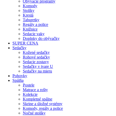
Obývacie programy
Komody
Stolíky
Kreslá
Taburetky
Regály a police
Knižnice
Sedacie vaky
Doplnky do obývačky
SUPER CENA
Sedačky
Kožené sedačky
Rohové sedačky
Sedacie zostavy
Sedačky v tvare U
Sedačky na mieru
Pohovky
Spálňa
Postele
Matrace a rošty
Kolekcie
Kompletné spálne
Skrine a úložné systémy
Komody, regály a police
Nočné stolíky