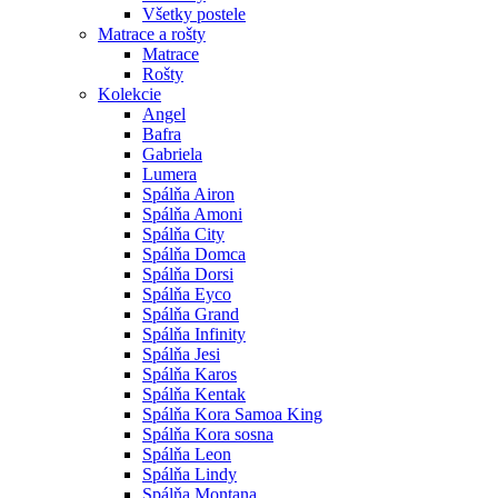
Všetky postele
Matrace a rošty
Matrace
Rošty
Kolekcie
Angel
Bafra
Gabriela
Lumera
Spálňa Airon
Spálňa Amoni
Spálňa City
Spálňa Domca
Spálňa Dorsi
Spálňa Eyco
Spálňa Grand
Spálňa Infinity
Spálňa Jesi
Spálňa Karos
Spálňa Kentak
Spálňa Kora Samoa King
Spálňa Kora sosna
Spálňa Leon
Spálňa Lindy
Spálňa Montana