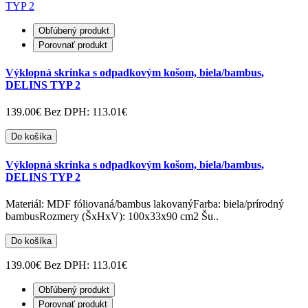
Obľúbený produkt
Porovnať produkt
Výklopná skrinka s odpadkovým košom, biela/bambus,
DELINS TYP 2
139.00€
Bez DPH: 113.01€
Do košíka
Výklopná skrinka s odpadkovým košom, biela/bambus,
DELINS TYP 2
Materiál: MDF fóliovaná/bambus lakovanýFarba: biela/prírodný
bambusRozmery (ŠxHxV): 100x33x90 cm2 Šu..
Do košíka
139.00€
Bez DPH: 113.01€
Obľúbený produkt
Porovnať produkt