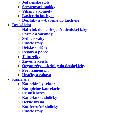
Jedálenské stoly
Servírovacie stolíky
Vitríny a komody
Lavice do kuchyne
Doplnky a vybavenie do kuchyne
Detská izba
Nábytok do detskej a študentskej izby
Postele a váľandy
Sedacie vaky
Písacie stoly
Detské stoličky
Regály a police
Taburetky
Závesné kreslá
Organizéry a skrinky do detskej izby
Pre najmenších
Hračky a zábava
Kancelária
Kancelársky sektor
Kompletné kancelárie
Príslušenstvo
Kancelárske stoličky
Herné kreslá
Konferenčné stoličky
Písacie stoly