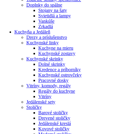
Doplnky do spálne
Stojany na šaty
Svietidlá a lampy
Vankúše
Zrkadlá
Kuchyňa a Jedáleň
Drezy a príslušenstvo
Kuchynské linky
Kuchyne na mieru
Kuchynské zostavy
Kuchynské skrinky
Dolné skrinky
Kredence a príborníky
Kuchynské ostrovčeky
Pracovné dosky
Vitríny, komody, regály
Regály do kuchyne
Vitríny
Jedálenské sety
Stoličky
Barové stoličky
Drevené stoličky
Jedálenské kreslá
Kovové stoličky