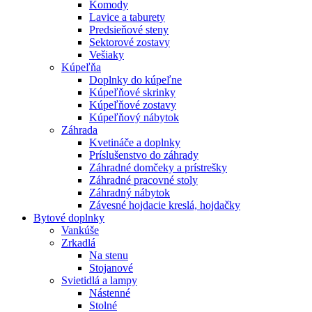
Komody
Lavice a taburety
Predsieňové steny
Sektorové zostavy
Vešiaky
Kúpeľňa
Doplnky do kúpeľne
Kúpeľňové skrinky
Kúpeľňové zostavy
Kúpeľňový nábytok
Záhrada
Kvetináče a doplnky
Príslušenstvo do záhrady
Záhradné domčeky a prístrešky
Záhradné pracovné stoly
Záhradný nábytok
Závesné hojdacie kreslá, hojdačky
Bytové doplnky
Vankúše
Zrkadlá
Na stenu
Stojanové
Svietidlá a lampy
Nástenné
Stolné