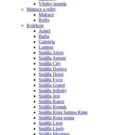
Všetky postele
Matrace a rošty
Matrace
Rošty
Kolekcie
Angel
Bafra
Gabriela
Lumera
Spálňa Airon
Spálňa Amoni
Spálňa City
Spálňa Domca
Spálňa Dorsi
Spálňa Eyco
Spálňa Grand
Spálňa Infinity
Spálňa Jesi
Spálňa Karos
Spálňa Kentak
Spálňa Kora Samoa King
Spálňa Kora sosna
Spálňa Leon
Spálňa Lindy
Spálňa Montana