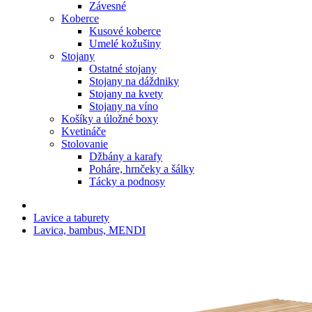
Závesné
Koberce
Kusové koberce
Umelé kožušiny
Stojany
Ostatné stojany
Stojany na dáždniky
Stojany na kvety
Stojany na víno
Košíky a úložné boxy
Kvetináče
Stolovanie
Džbány a karafy
Poháre, hrnčeky a šálky
Tácky a podnosy
Lavice a taburety
Lavica, bambus, MENDI