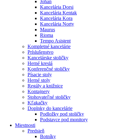
Johan
Kancelária Dorsi
Kancelária Kentak
Kancelária Kora
Kancelária Norty
Maurus
Rioma
Tempo Asistent
Kompletné kancelárie
Príslušenstvo
Kancelárske stoličky
Herné kreslá
Konferenčné stoličky
Písacie stoly
Herné stoly
Regály a knižnice
Kontajnery
Stohovateľné stoličky
Kľakačky
Doplnky do kancelárie
Podložky pod stoličky
Podstavce pod monitory
Miestnosti
Predsieň
Botníky