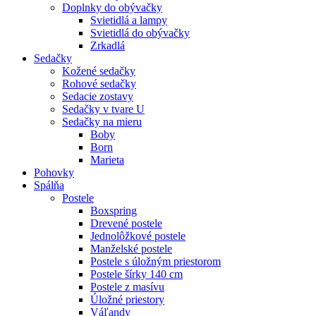
Doplnky do obývačky
Svietidlá a lampy
Svietidlá do obývačky
Zrkadlá
Sedačky
Kožené sedačky
Rohové sedačky
Sedacie zostavy
Sedačky v tvare U
Sedačky na mieru
Boby
Born
Marieta
Pohovky
Spálňa
Postele
Boxspring
Drevené postele
Jednolôžkové postele
Manželské postele
Postele s úložným priestorom
Postele šírky 140 cm
Postele z masívu
Úložné priestory
Váľandy