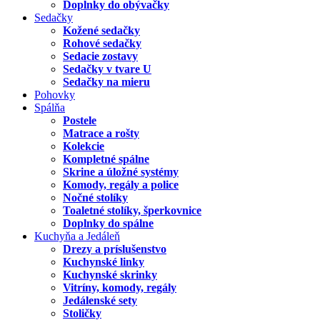
Doplnky do obývačky
Sedačky
Kožené sedačky
Rohové sedačky
Sedacie zostavy
Sedačky v tvare U
Sedačky na mieru
Pohovky
Spálňa
Postele
Matrace a rošty
Kolekcie
Kompletné spálne
Skrine a úložné systémy
Komody, regály a police
Nočné stolíky
Toaletné stolíky, šperkovnice
Doplnky do spálne
Kuchyňa a Jedáleň
Drezy a príslušenstvo
Kuchynské linky
Kuchynské skrinky
Vitríny, komody, regály
Jedálenské sety
Stoličky