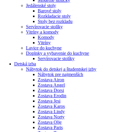
Moderné stoličky
Jedálenské stoly
Barové stoly
Rozkladacie stoly
Stoly bez rozkladu
Servírovacie stolíky
Vitríny a komody
Komody
Vitríny
Lavice do kuchyne
Doplnky a vybavenie do kuchyne
Servírovacie stolíky
Detská izba
Nábytok do detskej a študentskej izby
Nábytok pre najmenších
Zostava Airon
Zostava Angel
Zostava Dorsi
Zostava Erodin
Zostava Jesi
Zostava Karos
Zostava Lindy
Zostava Norty
Zostava Olje
Zostava Paris