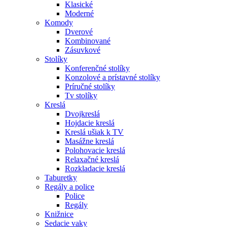
Klasické
Moderné
Komody
Dverové
Kombinované
Zásuvkové
Stolíky
Konferenčné stolíky
Konzolové a prístavné stolíky
Príručné stolíky
Tv stolíky
Kreslá
Dvojkreslá
Hojdacie kreslá
Kreslá ušiak k TV
Masážne kreslá
Polohovacie kreslá
Relaxačné kreslá
Rozkladacie kreslá
Taburetky
Regály a police
Police
Regály
Knižnice
Sedacie vaky