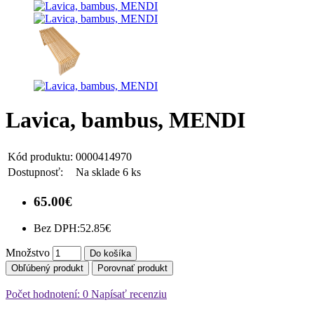
Lavica, bambus, MENDI
Kód produktu:
0000414970
Dostupnosť:
Na sklade 6 ks
65.00€
Bez DPH:
52.85€
Množstvo
Do košíka
Obľúbený produkt
Porovnať produkt
Počet hodnotení: 0
Napísať recenziu