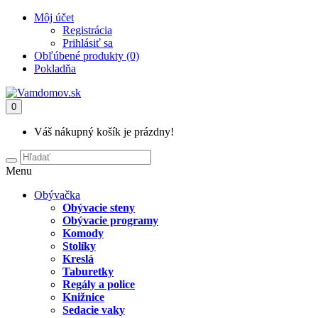
Môj účet
Registrácia
Prihlásiť sa
Obľúbené produkty (0)
Pokladňa
0
Váš nákupný košík je prázdny!
Menu
Obývačka
Obývacie steny
Obývacie programy
Komody
Stolíky
Kreslá
Taburetky
Regály a police
Knižnice
Sedacie vaky