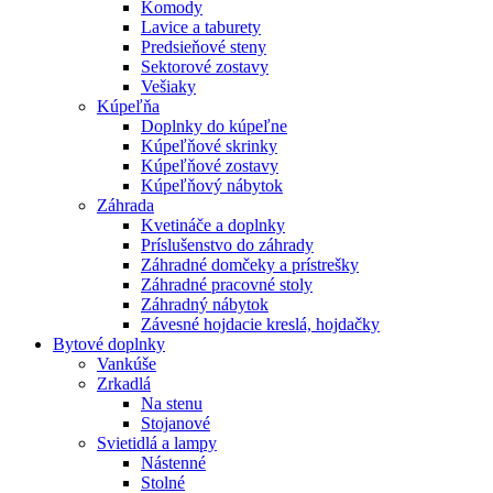
Komody
Lavice a taburety
Predsieňové steny
Sektorové zostavy
Vešiaky
Kúpeľňa
Doplnky do kúpeľne
Kúpeľňové skrinky
Kúpeľňové zostavy
Kúpeľňový nábytok
Záhrada
Kvetináče a doplnky
Príslušenstvo do záhrady
Záhradné domčeky a prístrešky
Záhradné pracovné stoly
Záhradný nábytok
Závesné hojdacie kreslá, hojdačky
Bytové doplnky
Vankúše
Zrkadlá
Na stenu
Stojanové
Svietidlá a lampy
Nástenné
Stolné