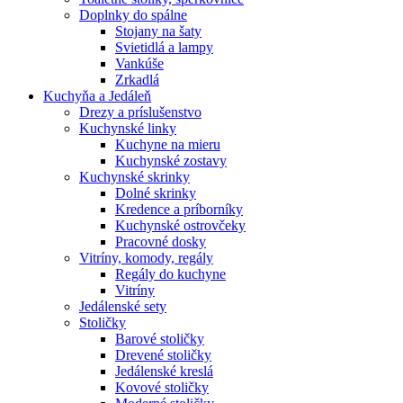
Doplnky do spálne
Stojany na šaty
Svietidlá a lampy
Vankúše
Zrkadlá
Kuchyňa a Jedáleň
Drezy a príslušenstvo
Kuchynské linky
Kuchyne na mieru
Kuchynské zostavy
Kuchynské skrinky
Dolné skrinky
Kredence a príborníky
Kuchynské ostrovčeky
Pracovné dosky
Vitríny, komody, regály
Regály do kuchyne
Vitríny
Jedálenské sety
Stoličky
Barové stoličky
Drevené stoličky
Jedálenské kreslá
Kovové stoličky