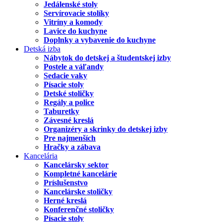
Jedálenské stoly
Servírovacie stolíky
Vitríny a komody
Lavice do kuchyne
Doplnky a vybavenie do kuchyne
Detská izba
Nábytok do detskej a študentskej izby
Postele a váľandy
Sedacie vaky
Písacie stoly
Detské stoličky
Regály a police
Taburetky
Závesné kreslá
Organizéry a skrinky do detskej izby
Pre najmenších
Hračky a zábava
Kancelária
Kancelársky sektor
Kompletné kancelárie
Príslušenstvo
Kancelárske stoličky
Herné kreslá
Konferenčné stoličky
Písacie stoly