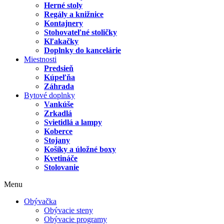
Herné stoly
Regály a knižnice
Kontajnery
Stohovateľné stoličky
Kľakačky
Doplnky do kancelárie
Miestnosti
Predsieň
Kúpeľňa
Záhrada
Bytové doplnky
Vankúše
Zrkadlá
Svietidlá a lampy
Koberce
Stojany
Košíky a úložné boxy
Kvetináče
Stolovanie
Menu
Obývačka
Obývacie steny
Obývacie programy