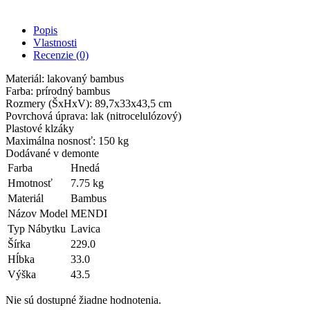
Popis
Vlastnosti
Recenzie (0)
Materiál: lakovaný bambus
Farba: prírodný bambus
Rozmery (ŠxHxV): 89,7x33x43,5 cm
Povrchová úprava: lak (nitrocelulózový)
Plastové klzáky
Maximálna nosnosť: 150 kg
Dodávané v demonte
Farba
Hnedá
Hmotnosť
7.75 kg
Materiál
Bambus
Názov Model
MENDI
Typ Nábytku
Lavica
Šírka
229.0
Hĺbka
33.0
Výška
43.5
Nie sú dostupné žiadne hodnotenia.