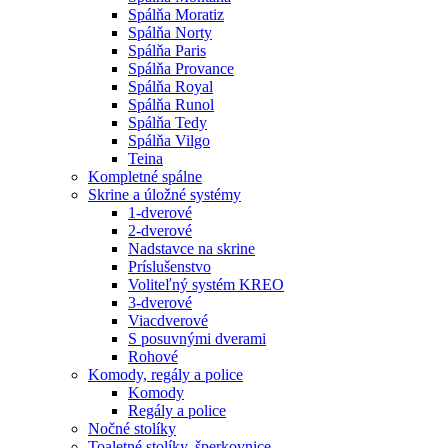
Spálňa Moratiz
Spálňa Norty
Spálňa Paris
Spálňa Provance
Spálňa Royal
Spálňa Runol
Spálňa Tedy
Spálňa Vilgo
Teina
Kompletné spálne
Skrine a úložné systémy
1-dverové
2-dverové
Nadstavce na skrine
Príslušenstvo
Voliteľný systém KREO
3-dverové
Viacdverové
S posuvnými dverami
Rohové
Komody, regály a police
Komody
Regály a police
Nočné stolíky
Toaletné stolíky, šperkovnice