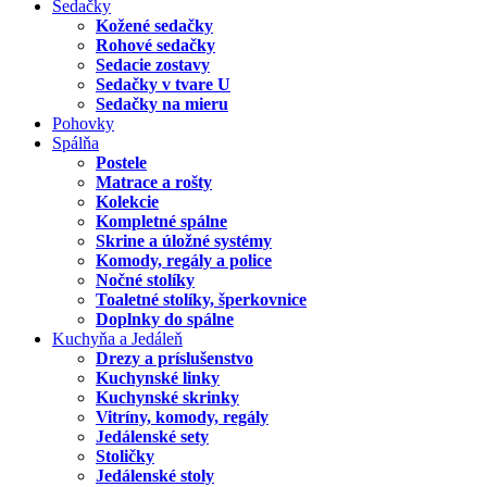
Sedačky
Kožené sedačky
Rohové sedačky
Sedacie zostavy
Sedačky v tvare U
Sedačky na mieru
Pohovky
Spálňa
Postele
Matrace a rošty
Kolekcie
Kompletné spálne
Skrine a úložné systémy
Komody, regály a police
Nočné stolíky
Toaletné stolíky, šperkovnice
Doplnky do spálne
Kuchyňa a Jedáleň
Drezy a príslušenstvo
Kuchynské linky
Kuchynské skrinky
Vitríny, komody, regály
Jedálenské sety
Stoličky
Jedálenské stoly