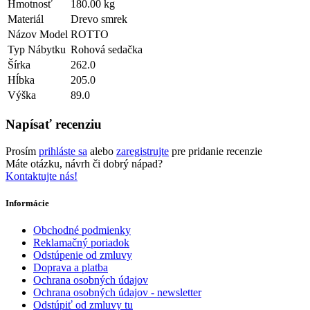
Hmotnosť
180.00 kg
Materiál
Drevo smrek
Názov Model
ROTTO
Typ Nábytku
Rohová sedačka
Šírka
262.0
Hĺbka
205.0
Výška
89.0
Napísať recenziu
Prosím
prihláste sa
alebo
zaregistrujte
pre pridanie recenzie
Máte otázku, návrh či dobrý nápad?
Kontaktujte nás!
Informácie
Obchodné podmienky
Reklamačný poriadok
Odstúpenie od zmluvy
Doprava a platba
Ochrana osobných údajov
Ochrana osobných údajov - newsletter
Odstúpiť od zmluvy tu