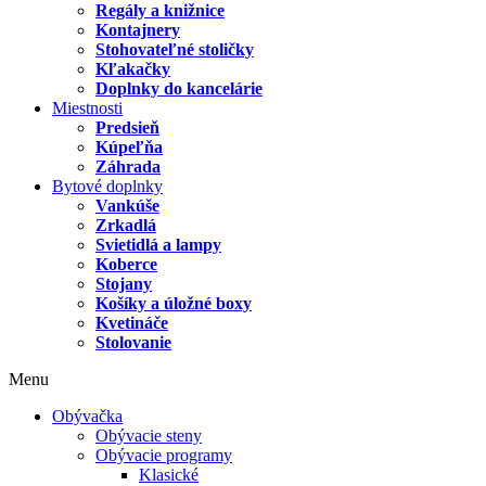
Regály a knižnice
Kontajnery
Stohovateľné stoličky
Kľakačky
Doplnky do kancelárie
Miestnosti
Predsieň
Kúpeľňa
Záhrada
Bytové doplnky
Vankúše
Zrkadlá
Svietidlá a lampy
Koberce
Stojany
Košíky a úložné boxy
Kvetináče
Stolovanie
Menu
Obývačka
Obývacie steny
Obývacie programy
Klasické