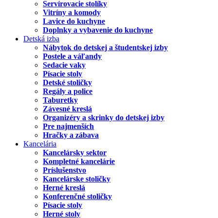
Servírovacie stolíky
Vitríny a komody
Lavice do kuchyne
Doplnky a vybavenie do kuchyne
Detská izba
Nábytok do detskej a študentskej izby
Postele a váľandy
Sedacie vaky
Písacie stoly
Detské stoličky
Regály a police
Taburetky
Závesné kreslá
Organizéry a skrinky do detskej izby
Pre najmenších
Hračky a zábava
Kancelária
Kancelársky sektor
Kompletné kancelárie
Príslušenstvo
Kancelárske stoličky
Herné kreslá
Konferenčné stoličky
Písacie stoly
Herné stoly