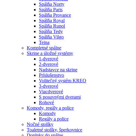
Spálňa Norty
Spálňa Paris
Spálňa Provance
Spálňa Royal
Spálňa Runol
Spálňa Tedy
Spálňa Vilgo
Teina
Kompletné spálne
Skrine a úložné systémy
1-dverové
2-dverové
Nadstavce na skrine
Príslušenstvo
Voliteľný systém KREO
3-dverové
Viacdverové
S posuvnými dverami
Rohové
Komody, regály a police
Komody
Regály a police
Nočné stolíky
Toaletné stolíky, šperkovnice
Doplnky do spálne