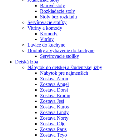
Barové stoly
Rozkladacie stoly
Stoly bez rozkladu
Servírovacie stolíky
Vitríny a komody
Komody
Vitríny
Lavice do kuchyne
Doplnky a vybavenie do kuchyne
Servírovacie stolíky
Detská izba
Nábytok do detskej a študentskej izby
Nábytok pre najmenších
Zostava Airon
Zostava Angel
Zostava Dorsi
Zostava Erodin
Zostava Jesi
Zostava Karos
Zostava Lindy
Zostava Norty
Zostava Olje
Zostava Paris
Zostava Teyo