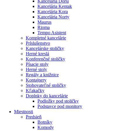
Kancelária Dorsi
Kancelária Kentak
Kancelária Kora
Kancelária Norty
Maurus
Rioma
Tempo Asistent
Kompletné kancelárie
Príslušenstvo
Kancelárske stoličky
Herné kreslá
Konferenčné stoličky
Písacie stoly
Herné stoly
Regály a knižnice
Kontajnery
Stohovateľné stoličky
Kľakačky
Doplnky do kancelárie
Podložky pod stoličky
Podstavce pod monitory
Miestnosti
Predsieň
Botníky
Komody