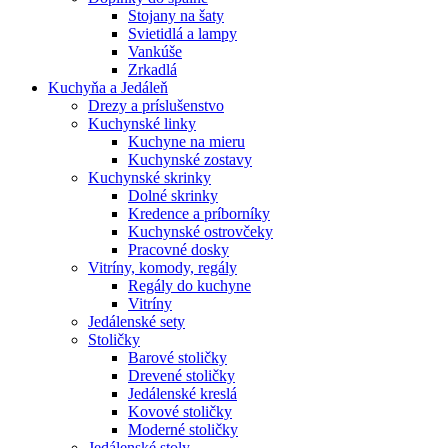
Stojany na šaty
Svietidlá a lampy
Vankúše
Zrkadlá
Kuchyňa a Jedáleň
Drezy a príslušenstvo
Kuchynské linky
Kuchyne na mieru
Kuchynské zostavy
Kuchynské skrinky
Dolné skrinky
Kredence a príborníky
Kuchynské ostrovčeky
Pracovné dosky
Vitríny, komody, regály
Regály do kuchyne
Vitríny
Jedálenské sety
Stoličky
Barové stoličky
Drevené stoličky
Jedálenské kreslá
Kovové stoličky
Moderné stoličky
Jedálenské stoly