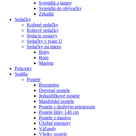
Svietidlá a lampy
Svietidlá do obývačky
Zrkadlá
Sedačky
Kožené sedačky
Rohové sedačky
Sedacie zostavy
Sedačky v tvare U
Sedačky na mieru
Boby
Born
Marieta
Pohovky
Spálňa
Postele
Boxspring
Drevené postele
Jednolôžkové postele
Manželské postele
Postele s úložným priestorom
Postele šírky 140 cm
Postele z masívu
Úložné priestory
Váľandy
Všetky postele