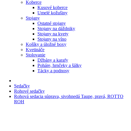
Koberce
Kusové koberce
Umelé kožušiny
Stojany
Ostatné stojany
Stojany na dáždniky
Stojany na kvety
Stojany na víno
Košíky a úložné boxy
Kvetináče
Stolovanie
Džbány a karafy
Poháre, hrnčeky a šálky
Tácky a podnosy
Sedačky
Rohové sedačky
Rohová sedacia súprava, sivohnedá Taupe, pravá, ROTTO
ROH