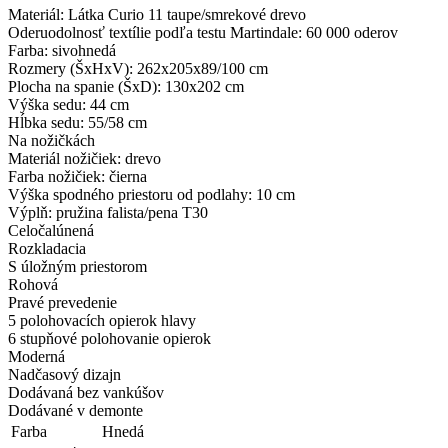
Materiál: Látka Curio 11 taupe/smrekové drevo
Oderuodolnosť textílie podľa testu Martindale: 60 000 oderov
Farba: sivohnedá
Rozmery (ŠxHxV): 262x205x89/100 cm
Plocha na spanie (ŠxD): 130x202 cm
Výška sedu: 44 cm
Hĺbka sedu: 55/58 cm
Na nožičkách
Materiál nožičiek: drevo
Farba nožičiek: čierna
Výška spodného priestoru od podlahy: 10 cm
Výplň: pružina falista/pena T30
Celočalúnená
Rozkladacia
S úložným priestorom
Rohová
Pravé prevedenie
5 polohovacích opierok hlavy
6 stupňové polohovanie opierok
Moderná
Nadčasový dizajn
Dodávaná bez vankúšov
Dodávané v demonte
Farba
Hnedá