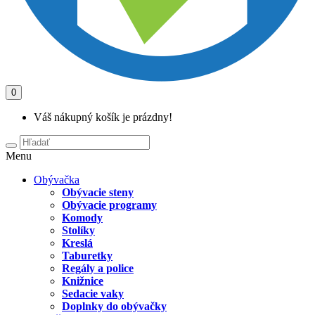
0
Váš nákupný košík je prázdny!
Menu
Obývačka
Obývacie steny
Obývacie programy
Komody
Stolíky
Kreslá
Taburetky
Regály a police
Knižnice
Sedacie vaky
Doplnky do obývačky