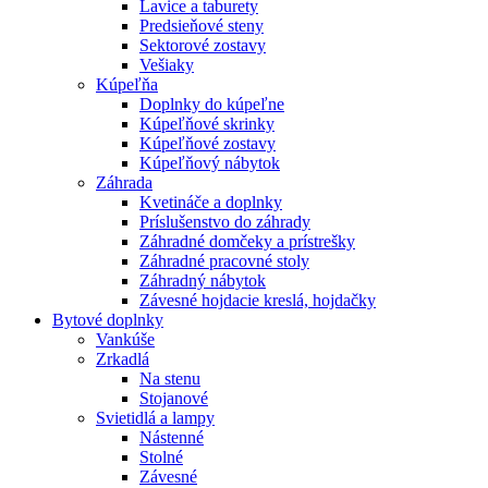
Lavice a taburety
Predsieňové steny
Sektorové zostavy
Vešiaky
Kúpeľňa
Doplnky do kúpeľne
Kúpeľňové skrinky
Kúpeľňové zostavy
Kúpeľňový nábytok
Záhrada
Kvetináče a doplnky
Príslušenstvo do záhrady
Záhradné domčeky a prístrešky
Záhradné pracovné stoly
Záhradný nábytok
Závesné hojdacie kreslá, hojdačky
Bytové doplnky
Vankúše
Zrkadlá
Na stenu
Stojanové
Svietidlá a lampy
Nástenné
Stolné
Závesné