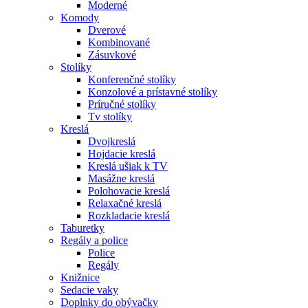
Moderné
Komody
Dverové
Kombinované
Zásuvkové
Stolíky
Konferenčné stolíky
Konzolové a prístavné stolíky
Príručné stolíky
Tv stolíky
Kreslá
Dvojkreslá
Hojdacie kreslá
Kreslá ušiak k TV
Masážne kreslá
Polohovacie kreslá
Relaxačné kreslá
Rozkladacie kreslá
Taburetky
Regály a police
Police
Regály
Knižnice
Sedacie vaky
Doplnky do obývačky