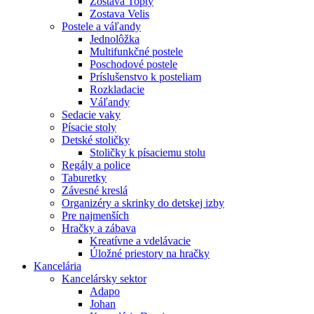
Zostava Topty
Zostava Velis
Postele a váľandy
Jednolôžka
Multifunkčné postele
Poschodové postele
Príslušenstvo k posteliam
Rozkladacie
Váľandy
Sedacie vaky
Písacie stoly
Detské stoličky
Stoličky k písaciemu stolu
Regály a police
Taburetky
Závesné kreslá
Organizéry a skrinky do detskej izby
Pre najmenších
Hračky a zábava
Kreatívne a vdelávacie
Úložné priestory na hračky
Kancelária
Kancelársky sektor
Adapo
Johan