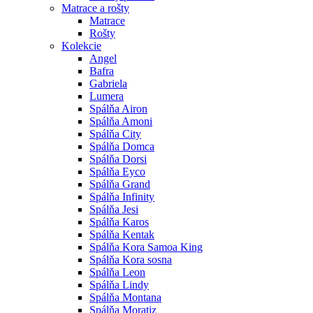
Matrace a rošty
Matrace
Rošty
Kolekcie
Angel
Bafra
Gabriela
Lumera
Spálňa Airon
Spálňa Amoni
Spálňa City
Spálňa Domca
Spálňa Dorsi
Spálňa Eyco
Spálňa Grand
Spálňa Infinity
Spálňa Jesi
Spálňa Karos
Spálňa Kentak
Spálňa Kora Samoa King
Spálňa Kora sosna
Spálňa Leon
Spálňa Lindy
Spálňa Montana
Spálňa Moratiz