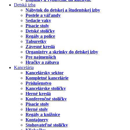
Detská izba
Nábytok do detskej a študentskej izby
Postele a váľandy
Sedacie vaky
Písacie stoly
Detské stoličky
Regály a police
Taburetky
Závesné kreslá
Organizéry a skrinky do detskej izby
Pre najmenších
Hračky a zábava
Kancelária
Kancelársky sektor
Kompletné kancelárie
Príslušenstvo
Kancelárske stoličky
Herné kreslá
Konferenčné stoličky
Písacie stoly
Herné stoly
Regály a knižnice
Kontajnery
Stohovateľné stoličky