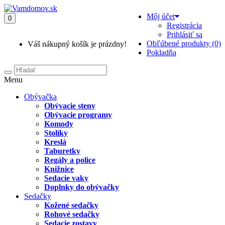
Môj účet
0
Registrácia
Prihlásiť sa
Obľúbené produkty (0)
Váš nákupný košík je prázdny!
Pokladňa
Menu
Obývačka
Obývacie steny
Obývacie programy
Komody
Stolíky
Kreslá
Taburetky
Regály a police
Knižnice
Sedacie vaky
Doplnky do obývačky
Sedačky
Kožené sedačky
Rohové sedačky
Sedacie zostavy