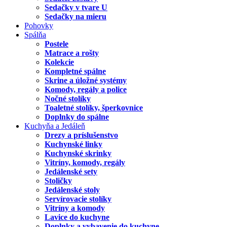
Sedačky v tvare U
Sedačky na mieru
Pohovky
Spálňa
Postele
Matrace a rošty
Kolekcie
Kompletné spálne
Skrine a úložné systémy
Komody, regály a police
Nočné stolíky
Toaletné stolíky, šperkovnice
Doplnky do spálne
Kuchyňa a Jedáleň
Drezy a príslušenstvo
Kuchynské linky
Kuchynské skrinky
Vitríny, komody, regály
Jedálenské sety
Stoličky
Jedálenské stoly
Servírovacie stolíky
Vitríny a komody
Lavice do kuchyne
Doplnky a vybavenie do kuchyne