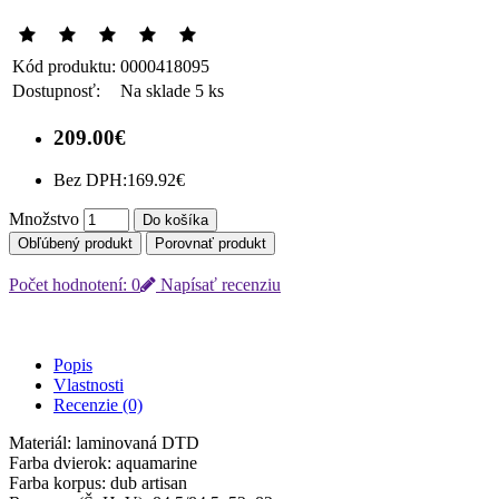
Kód produktu:
0000418095
Dostupnosť:
Na sklade 5 ks
209.00€
Bez DPH:
169.92€
Množstvo
Do košíka
Obľúbený produkt
Porovnať produkt
Počet hodnotení: 0
Napísať recenziu
Popis
Vlastnosti
Recenzie (0)
Materiál: laminovaná DTD
Farba dvierok: aquamarine
Farba korpus: dub artisan