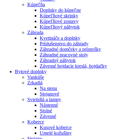
Kúpeľňa
Doplnky do kúpeľne
Kúpeľňové skrinky
Kúpeľňové zostavy
Kúpeľňový nábytok
Záhrada
Kvetináče a doplnky
Príslušenstvo do záhrady
Záhradné domčeky a prístrešky
Záhradné pracovné stoly
Záhradný nábytok
Závesné hojdacie kreslá, hojdačky
Bytové doplnky
Vankúše
Zrkadlá
Na stenu
Stojanové
Svietidlá a lampy
Nástenné
Stolné
Závesné
Koberce
Kusové koberce
Umelé kožušiny
Stojany