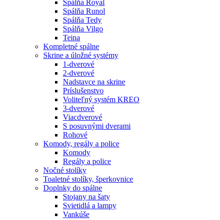
Spálňa Royal
Spálňa Runol
Spálňa Tedy
Spálňa Vilgo
Teina
Kompletné spálne
Skrine a úložné systémy
1-dverové
2-dverové
Nadstavce na skrine
Príslušenstvo
Voliteľný systém KREO
3-dverové
Viacdverové
S posuvnými dverami
Rohové
Komody, regály a police
Komody
Regály a police
Nočné stolíky
Toaletné stolíky, šperkovnice
Doplnky do spálne
Stojany na šaty
Svietidlá a lampy
Vankúše