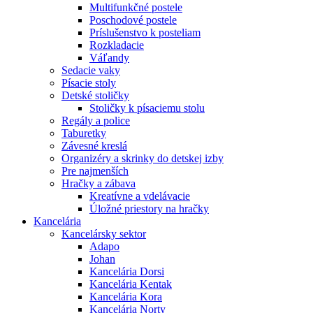
Multifunkčné postele
Poschodové postele
Príslušenstvo k posteliam
Rozkladacie
Váľandy
Sedacie vaky
Písacie stoly
Detské stoličky
Stoličky k písaciemu stolu
Regály a police
Taburetky
Závesné kreslá
Organizéry a skrinky do detskej izby
Pre najmenších
Hračky a zábava
Kreatívne a vdelávacie
Úložné priestory na hračky
Kancelária
Kancelársky sektor
Adapo
Johan
Kancelária Dorsi
Kancelária Kentak
Kancelária Kora
Kancelária Norty