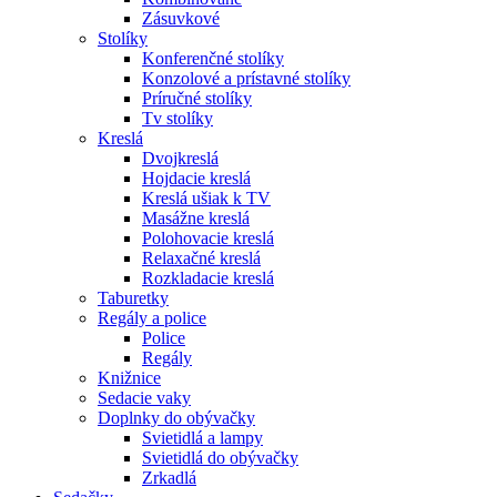
Zásuvkové
Stolíky
Konferenčné stolíky
Konzolové a prístavné stolíky
Príručné stolíky
Tv stolíky
Kreslá
Dvojkreslá
Hojdacie kreslá
Kreslá ušiak k TV
Masážne kreslá
Polohovacie kreslá
Relaxačné kreslá
Rozkladacie kreslá
Taburetky
Regály a police
Police
Regály
Knižnice
Sedacie vaky
Doplnky do obývačky
Svietidlá a lampy
Svietidlá do obývačky
Zrkadlá