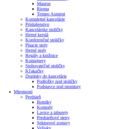
Maurus
Rioma
Tempo Asistent
Kompletné kancelárie
Príslušenstvo
Kancelárske stoličky
Herné kreslá
Konferenčné stoličky
Písacie stoly
Herné stoly
Regály a knižnice
Kontajnery
Stohovateľné stoličky
Kľakačky
Doplnky do kancelárie
Podložky pod stoličky
Podstavce pod monitory
Miestnosti
Predsieň
Botníky
Komody
Lavice a taburety
Predsieňové steny
Sektorové zostavy
Vešiaky