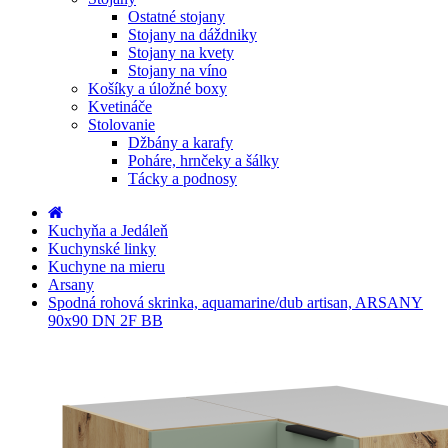
Ostatné stojany
Stojany na dáždniky
Stojany na kvety
Stojany na víno
Košíky a úložné boxy
Kvetináče
Stolovanie
Džbány a karafy
Poháre, hrnčeky a šálky
Tácky a podnosy
Kuchyňa a Jedáleň
Kuchynské linky
Kuchyne na mieru
Arsany
Spodná rohová skrinka, aquamarine/dub artisan, ARSANY
90x90 DN 2F BB