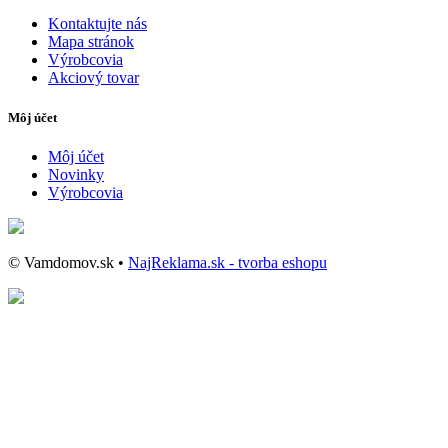
Kontaktujte nás
Mapa stránok
Výrobcovia
Akciový tovar
Môj účet
Môj účet
Novinky
Výrobcovia
© Vamdomov.sk •
NajReklama.sk - tvorba eshopu