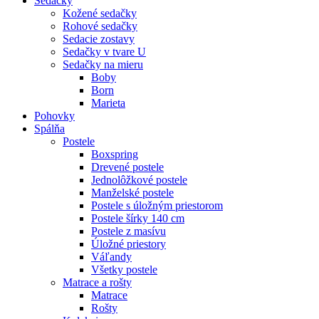
Sedačky
Kožené sedačky
Rohové sedačky
Sedacie zostavy
Sedačky v tvare U
Sedačky na mieru
Boby
Born
Marieta
Pohovky
Spálňa
Postele
Boxspring
Drevené postele
Jednolôžkové postele
Manželské postele
Postele s úložným priestorom
Postele šírky 140 cm
Postele z masívu
Úložné priestory
Váľandy
Všetky postele
Matrace a rošty
Matrace
Rošty