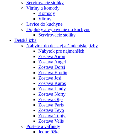
Servírovacie stolíky
Vitríny a komody
Komody
Vitríny
Lavice do kuchyne
Doplnky a vybavenie do kuchyne
Servírovacie stolíky
Detská izba
Nábytok do detskej a študentskej izby
Nábytok pre najmenších
Zostava Airon
Zostava Angel
Zostava Dorsi
Zostava Erodin
Zostava Jesi
Zostava Karos
Zostava Lindy
Zostava Norty
Zostava Olje
Zostava Paris
Zostava Teyo
Zostava Topty
Zostava Velis
Postele a váľandy
Jednolôžka