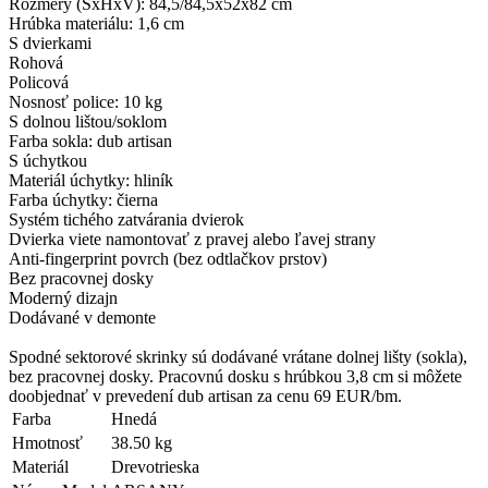
Rozmery (ŠxHxV): 84,5/84,5x52x82 cm
Hrúbka materiálu: 1,6 cm
S dvierkami
Rohová
Policová
Nosnosť police: 10 kg
S dolnou lištou/soklom
Farba sokla: dub artisan
S úchytkou
Materiál úchytky: hliník
Farba úchytky: čierna
Systém tichého zatvárania dvierok
Dvierka viete namontovať z pravej alebo ľavej strany
Anti-fingerprint povrch (bez odtlačkov prstov)
Bez pracovnej dosky
Moderný dizajn
Dodávané v demonte
Spodné sektorové skrinky sú dodávané vrátane dolnej lišty (sokla),
bez pracovnej dosky. Pracovnú dosku s hrúbkou 3,8 cm si môžete
doobjednať v prevedení dub artisan za cenu 69 EUR/bm.
Farba
Hnedá
Hmotnosť
38.50 kg
Materiál
Drevotrieska