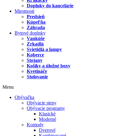
Kľakačky
Doplnky do kancelárie
Miestnosti
Predsieň
Kúpeľňa
Záhrada
Bytové doplnky
Vankúše
Zrkadlá
Svietidlá a lampy
Koberce
Stojany
Košíky a úložné boxy
Kvetináče
Stolovanie
Menu
Obývačka
Obývacie steny
Obývacie programy
Klasické
Moderné
Komody
Dverové
Kombinované