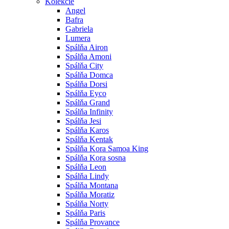
Kolekcie
Angel
Bafra
Gabriela
Lumera
Spálňa Airon
Spálňa Amoni
Spálňa City
Spálňa Domca
Spálňa Dorsi
Spálňa Eyco
Spálňa Grand
Spálňa Infinity
Spálňa Jesi
Spálňa Karos
Spálňa Kentak
Spálňa Kora Samoa King
Spálňa Kora sosna
Spálňa Leon
Spálňa Lindy
Spálňa Montana
Spálňa Moratiz
Spálňa Norty
Spálňa Paris
Spálňa Provance