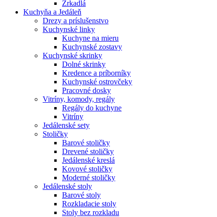
Zrkadlá
Kuchyňa a Jedáleň
Drezy a príslušenstvo
Kuchynské linky
Kuchyne na mieru
Kuchynské zostavy
Kuchynské skrinky
Dolné skrinky
Kredence a príborníky
Kuchynské ostrovčeky
Pracovné dosky
Vitríny, komody, regály
Regály do kuchyne
Vitríny
Jedálenské sety
Stoličky
Barové stoličky
Drevené stoličky
Jedálenské kreslá
Kovové stoličky
Moderné stoličky
Jedálenské stoly
Barové stoly
Rozkladacie stoly
Stoly bez rozkladu