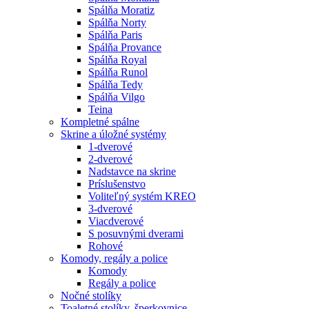
Spálňa Moratiz
Spálňa Norty
Spálňa Paris
Spálňa Provance
Spálňa Royal
Spálňa Runol
Spálňa Tedy
Spálňa Vilgo
Teina
Kompletné spálne
Skrine a úložné systémy
1-dverové
2-dverové
Nadstavce na skrine
Príslušenstvo
Voliteľný systém KREO
3-dverové
Viacdverové
S posuvnými dverami
Rohové
Komody, regály a police
Komody
Regály a police
Nočné stolíky
Toaletné stolíky, šperkovnice