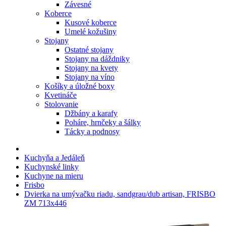
Závesné
Koberce
Kusové koberce
Umelé kožušiny
Stojany
Ostatné stojany
Stojany na dáždniky
Stojany na kvety
Stojany na víno
Košíky a úložné boxy
Kvetináče
Stolovanie
Džbány a karafy
Poháre, hrnčeky a šálky
Tácky a podnosy
Kuchyňa a Jedáleň
Kuchynské linky
Kuchyne na mieru
Frisbo
Dvierka na umývačku riadu, sandgrau/dub artisan, FRISBO
ZM 713x446