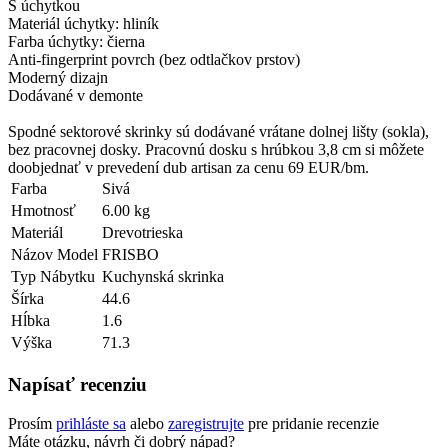
S úchytkou
Materiál úchytky: hliník
Farba úchytky: čierna
Anti-fingerprint povrch (bez odtlačkov prstov)
Moderný dizajn
Dodávané v demonte
Spodné sektorové skrinky sú dodávané vrátane dolnej lišty (sokla),
bez pracovnej dosky. Pracovnú dosku s hrúbkou 3,8 cm si môžete
doobjednať v prevedení dub artisan za cenu 69 EUR/bm.
Farba
Sivá
Hmotnosť
6.00 kg
Materiál
Drevotrieska
Názov Model
FRISBO
Typ Nábytku
Kuchynská skrinka
Šírka
44.6
Hĺbka
1.6
Výška
71.3
Napísať recenziu
Prosím
prihláste sa
alebo
zaregistrujte
pre pridanie recenzie
Máte otázku, návrh či dobrý nápad?