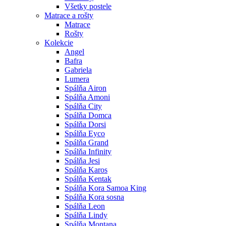
Všetky postele
Matrace a rošty
Matrace
Rošty
Kolekcie
Angel
Bafra
Gabriela
Lumera
Spálňa Airon
Spálňa Amoni
Spálňa City
Spálňa Domca
Spálňa Dorsi
Spálňa Eyco
Spálňa Grand
Spálňa Infinity
Spálňa Jesi
Spálňa Karos
Spálňa Kentak
Spálňa Kora Samoa King
Spálňa Kora sosna
Spálňa Leon
Spálňa Lindy
Spálňa Montana