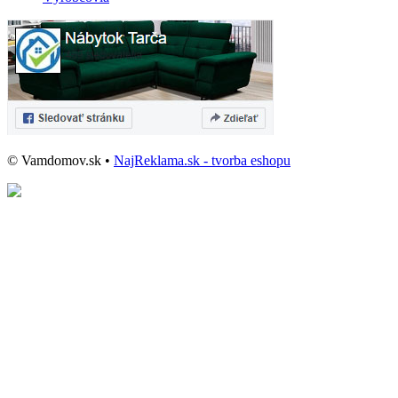
© Vamdomov.sk •
NajReklama.sk - tvorba eshopu