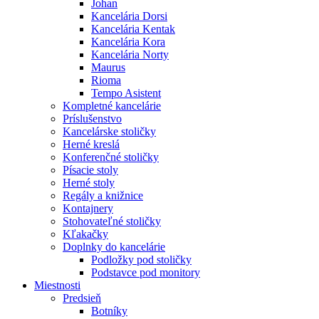
Johan
Kancelária Dorsi
Kancelária Kentak
Kancelária Kora
Kancelária Norty
Maurus
Rioma
Tempo Asistent
Kompletné kancelárie
Príslušenstvo
Kancelárske stoličky
Herné kreslá
Konferenčné stoličky
Písacie stoly
Herné stoly
Regály a knižnice
Kontajnery
Stohovateľné stoličky
Kľakačky
Doplnky do kancelárie
Podložky pod stoličky
Podstavce pod monitory
Miestnosti
Predsieň
Botníky