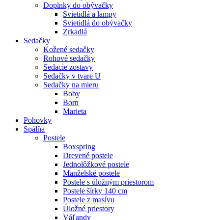
Doplnky do obývačky
Svietidlá a lampy
Svietidlá do obývačky
Zrkadlá
Sedačky
Kožené sedačky
Rohové sedačky
Sedacie zostavy
Sedačky v tvare U
Sedačky na mieru
Boby
Born
Marieta
Pohovky
Spálňa
Postele
Boxspring
Drevené postele
Jednolôžkové postele
Manželské postele
Postele s úložným priestorom
Postele šírky 140 cm
Postele z masívu
Úložné priestory
Váľandy