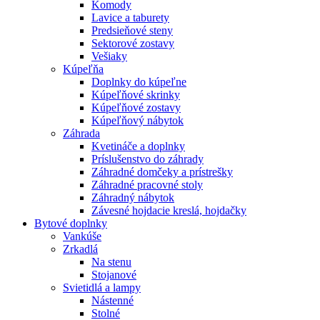
Komody
Lavice a taburety
Predsieňové steny
Sektorové zostavy
Vešiaky
Kúpeľňa
Doplnky do kúpeľne
Kúpeľňové skrinky
Kúpeľňové zostavy
Kúpeľňový nábytok
Záhrada
Kvetináče a doplnky
Príslušenstvo do záhrady
Záhradné domčeky a prístrešky
Záhradné pracovné stoly
Záhradný nábytok
Závesné hojdacie kreslá, hojdačky
Bytové doplnky
Vankúše
Zrkadlá
Na stenu
Stojanové
Svietidlá a lampy
Nástenné
Stolné