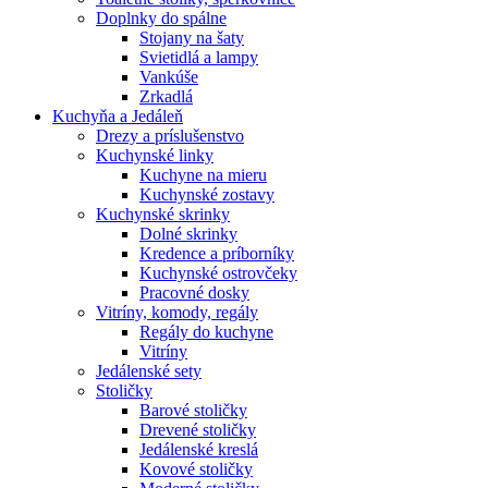
Doplnky do spálne
Stojany na šaty
Svietidlá a lampy
Vankúše
Zrkadlá
Kuchyňa a Jedáleň
Drezy a príslušenstvo
Kuchynské linky
Kuchyne na mieru
Kuchynské zostavy
Kuchynské skrinky
Dolné skrinky
Kredence a príborníky
Kuchynské ostrovčeky
Pracovné dosky
Vitríny, komody, regály
Regály do kuchyne
Vitríny
Jedálenské sety
Stoličky
Barové stoličky
Drevené stoličky
Jedálenské kreslá
Kovové stoličky