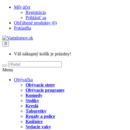
Môj účet
Registrácia
Prihlásiť sa
Obľúbené produkty (0)
Pokladňa
0
Váš nákupný košík je prázdny!
Menu
Obývačka
Obývacie steny
Obývacie programy
Komody
Stolíky
Kreslá
Taburetky
Regály a police
Knižnice
Sedacie vaky