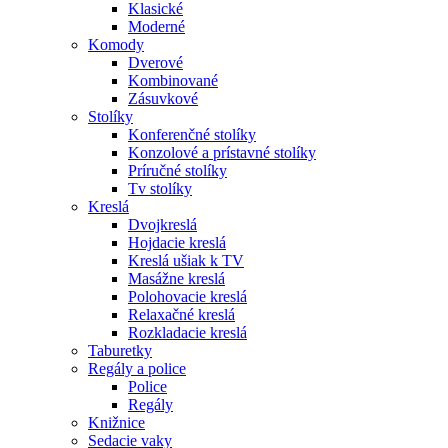
Klasické
Moderné
Komody
Dverové
Kombinované
Zásuvkové
Stolíky
Konferenčné stolíky
Konzolové a prístavné stolíky
Príručné stolíky
Tv stolíky
Kreslá
Dvojkreslá
Hojdacie kreslá
Kreslá ušiak k TV
Masážne kreslá
Polohovacie kreslá
Relaxačné kreslá
Rozkladacie kreslá
Taburetky
Regály a police
Police
Regály
Knižnice
Sedacie vaky