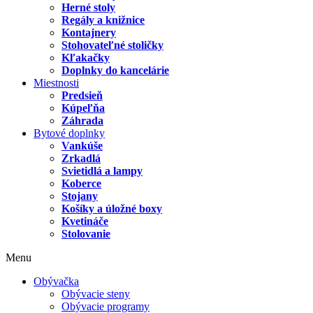
Herné stoly
Regály a knižnice
Kontajnery
Stohovateľné stoličky
Kľakačky
Doplnky do kancelárie
Miestnosti
Predsieň
Kúpeľňa
Záhrada
Bytové doplnky
Vankúše
Zrkadlá
Svietidlá a lampy
Koberce
Stojany
Košíky a úložné boxy
Kvetináče
Stolovanie
Menu
Obývačka
Obývacie steny
Obývacie programy