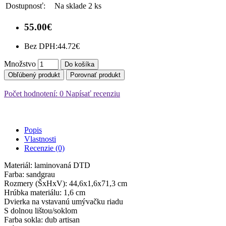
Dostupnosť:
Na sklade 2 ks
55.00€
Bez DPH:
44.72€
Množstvo
Do košíka
Obľúbený produkt
Porovnať produkt
Počet hodnotení: 0
Napísať recenziu
Popis
Vlastnosti
Recenzie (0)
Materiál: laminovaná DTD
Farba: sandgrau
Rozmery (ŠxHxV): 44,6x1,6x71,3 cm
Hrúbka materiálu: 1,6 cm
Dvierka na vstavanú umývačku riadu
S dolnou lištou/soklom
Farba sokla: dub artisan