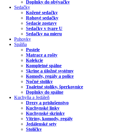
Doplnky do obývačky
Sedačky
Kožené sedačky
Rohové sedačky
Sedacie zostavy
Sedačky v tvare U
Sedačky na mieru
Pohovky
Spálňa
Postele
Matrace a rošty
Kolekcie
Kompletné spálne
Skrine a úložné systémy
Komody, regály a police
Nočné stolíky
Toaletné stolíky, šperkovnice
Doplnky do spálne
Kuchyňa a Jedáleň
Drezy a príslušenstvo
Kuchynské linky
Kuchynské skrinky
Vitríny, komody, regály
Jedálenské sety
Stoličky