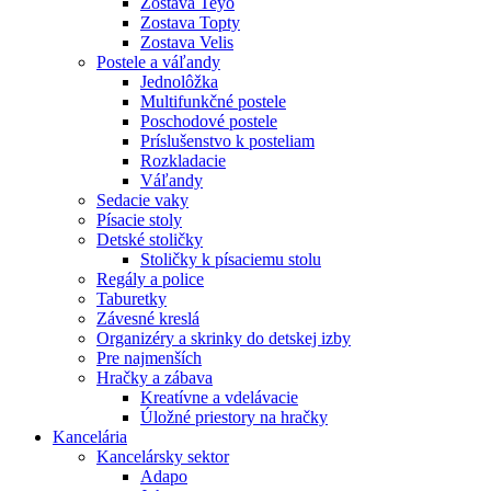
Zostava Teyo
Zostava Topty
Zostava Velis
Postele a váľandy
Jednolôžka
Multifunkčné postele
Poschodové postele
Príslušenstvo k posteliam
Rozkladacie
Váľandy
Sedacie vaky
Písacie stoly
Detské stoličky
Stoličky k písaciemu stolu
Regály a police
Taburetky
Závesné kreslá
Organizéry a skrinky do detskej izby
Pre najmenších
Hračky a zábava
Kreatívne a vdelávacie
Úložné priestory na hračky
Kancelária
Kancelársky sektor
Adapo