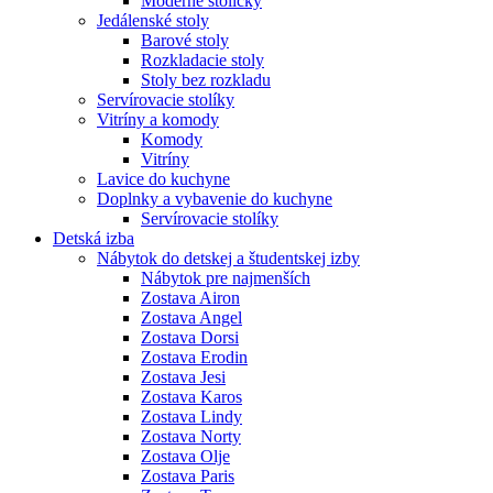
Moderné stoličky
Jedálenské stoly
Barové stoly
Rozkladacie stoly
Stoly bez rozkladu
Servírovacie stolíky
Vitríny a komody
Komody
Vitríny
Lavice do kuchyne
Doplnky a vybavenie do kuchyne
Servírovacie stolíky
Detská izba
Nábytok do detskej a študentskej izby
Nábytok pre najmenších
Zostava Airon
Zostava Angel
Zostava Dorsi
Zostava Erodin
Zostava Jesi
Zostava Karos
Zostava Lindy
Zostava Norty
Zostava Olje
Zostava Paris