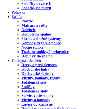
Sedačky v tvare U
Sedačky na mieru
Pohovky
Spálňa
Postele
Matrace a rošty
Kolekcie
Kompletné spálne
Skrine a úložné systémy
Komody, regály a police
Nočné stolíky
Toaletné stolíky, šperkovnice
Doplnky do spálne
Kuchyňa a Jedáleň
Drezy a príslušenstvo
Kuchynské linky
Kuchynské skrinky
Vitríny, komody, regály
Jedálenské sety
Stoličky
Jedálenské stoly
Servírovacie stolíky
Vitríny a komody
Lavice do kuchyne
Doplnky a vybavenie do kuchyne