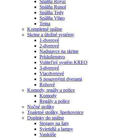
Spálňa Royal
Spálňa Runol
Spálňa Tedy
Spálňa Vilgo
Teina
Kompletné spálne
Skrine a úložné systémy
1-dverové
2-dverové
Nadstavce na skrine
Príslušenstvo
Voliteľný systém KREO
3-dverové
Viacdverové
S posuvnými dverami
Rohové
Komody, regály a police
Komody
Regály a police
Nočné stolíky
Toaletné stolíky, šperkovnice
Doplnky do spálne
Stojany na šaty
Svietidlá a lampy
Vankúše