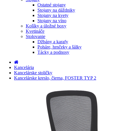
Ostatné stojany
Stojany na dáždniky
Stojany na kvety
Stojany na víno
Košíky a úložné boxy
Kvetináče
Stolovanie
Džbány a karafy
Poháre, hrnčeky a šálky
Tácky a podnosy
Kancelária
Kancelárske stoličky
Kancelárske kreslo, čierna, FOSTER TYP 2