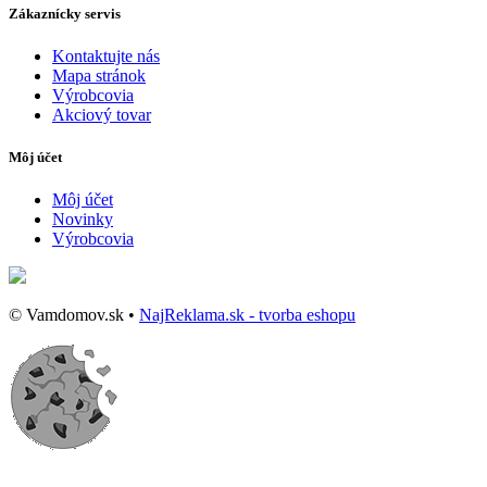
Zákaznícky servis
Kontaktujte nás
Mapa stránok
Výrobcovia
Akciový tovar
Môj účet
Môj účet
Novinky
Výrobcovia
© Vamdomov.sk •
NajReklama.sk - tvorba eshopu