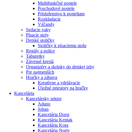
Multifunkčné postele
Poschodové postele
Príslušenstvo k posteliam
Rozkladacie
Váľandy
Sedacie vaky
Písacie stoly
Detské stoličky
Stoličky k písaciemu stolu
Regály a police
Taburetky
Závesné kreslá
Organizéry a skrinky do detskej izby
Pre najmenších
Hračky a zábava
Kreatívne a vdelávacie
Úložné priestory na hračky
Kancelária
Kancelársky sektor
Adapo
Johan
Kancelária Dorsi
Kancelária Kentak
Kancelária Kora
Kancelária Norty