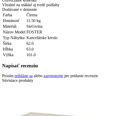
Univerzálne kolieska
Vhodné na mäkké aj tvrdé podlahy
Dodávané v demonte
Farba
Čierna
Hmotnosť
11.50 kg
Materiál
Sieťovina
Názov Model
FOSTER
Typ Nábytku
Kancelárske kreslo
Šírka
62.0
Hĺbka
63.0
Výška
101.0
Napísať recenziu
Prosím
prihláste sa
alebo
zaregistrujte
pre pridanie recenzie
Súvisiace produkty