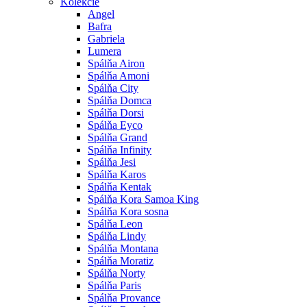
Kolekcie
Angel
Bafra
Gabriela
Lumera
Spálňa Airon
Spálňa Amoni
Spálňa City
Spálňa Domca
Spálňa Dorsi
Spálňa Eyco
Spálňa Grand
Spálňa Infinity
Spálňa Jesi
Spálňa Karos
Spálňa Kentak
Spálňa Kora Samoa King
Spálňa Kora sosna
Spálňa Leon
Spálňa Lindy
Spálňa Montana
Spálňa Moratiz
Spálňa Norty
Spálňa Paris
Spálňa Provance