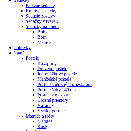
Sedačky
Kožené sedačky
Rohové sedačky
Sedacie zostavy
Sedačky v tvare U
Sedačky na mieru
Boby
Born
Marieta
Pohovky
Spálňa
Postele
Boxspring
Drevené postele
Jednolôžkové postele
Manželské postele
Postele s úložným priestorom
Postele šírky 140 cm
Postele z masívu
Úložné priestory
Váľandy
Všetky postele
Matrace a rošty
Matrace
Rošty