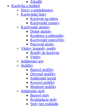
Zrkadlá
Kuchyňa a Jedáleň
Drezy a príslušenstvo
Kuchynské linky
Kuchyne na mieru
Kuchynské zostavy
Kuchynské skrinky
Dolné skrinky
Kredence a príborníky
Kuchynské ostrovčeky
Pracovné dosky
Vitríny, komody, regály
Regály do kuchyne
Vitríny
Jedálenské sety
Stoličky
Barové stoličky
Drevené stoličky
Jedálenské kreslá
Kovové stoličky
Moderné stoličky
Jedálenské stoly
Barové stoly
Rozkladacie stoly
Stoly bez rozkladu