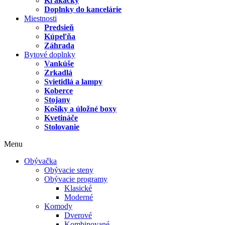
Kľakačky
Doplnky do kancelárie
Miestnosti
Predsieň
Kúpeľňa
Záhrada
Bytové doplnky
Vankúše
Zrkadlá
Svietidlá a lampy
Koberce
Stojany
Košíky a úložné boxy
Kvetináče
Stolovanie
Menu
Obývačka
Obývacie steny
Obývacie programy
Klasické
Moderné
Komody
Dverové
Kombinované