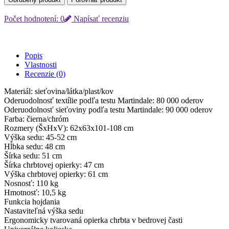
Počet hodnotení: 0
Napísať recenziu
Popis
Vlastnosti
Recenzie (0)
Materiál: sieťovina/látka/plast/kov
Oderuodolnosť textílie podľa testu Martindale: 80 000 oderov
Oderuodolnosť sieťoviny podľa testu Martindale: 90 000 oderov
Farba: čierna/chróm
Rozmery (ŠxHxV): 62x63x101-108 cm
Výška sedu: 45-52 cm
Hĺbka sedu: 48 cm
Šírka sedu: 51 cm
Šírka chrbtovej opierky: 47 cm
Výška chrbtovej opierky: 61 cm
Nosnosť: 110 kg
Hmotnosť: 10,5 kg
Funkcia hojdania
Nastaviteľná výška sedu
Ergonomicky tvarovaná opierka chrbta v bedrovej časti