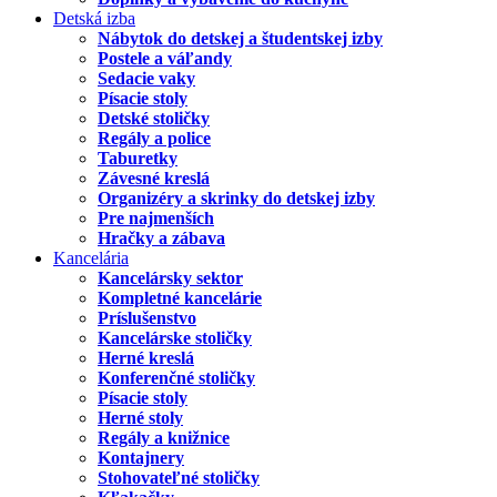
Detská izba
Nábytok do detskej a študentskej izby
Postele a váľandy
Sedacie vaky
Písacie stoly
Detské stoličky
Regály a police
Taburetky
Závesné kreslá
Organizéry a skrinky do detskej izby
Pre najmenších
Hračky a zábava
Kancelária
Kancelársky sektor
Kompletné kancelárie
Príslušenstvo
Kancelárske stoličky
Herné kreslá
Konferenčné stoličky
Písacie stoly
Herné stoly
Regály a knižnice
Kontajnery
Stohovateľné stoličky