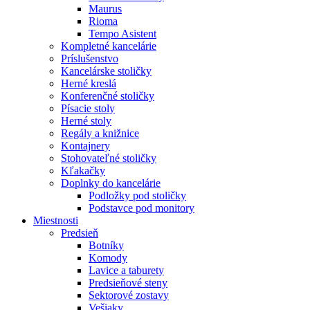
Maurus
Rioma
Tempo Asistent
Kompletné kancelárie
Príslušenstvo
Kancelárske stoličky
Herné kreslá
Konferenčné stoličky
Písacie stoly
Herné stoly
Regály a knižnice
Kontajnery
Stohovateľné stoličky
Kľakačky
Doplnky do kancelárie
Podložky pod stoličky
Podstavce pod monitory
Miestnosti
Predsieň
Botníky
Komody
Lavice a taburety
Predsieňové steny
Sektorové zostavy
Vešiaky