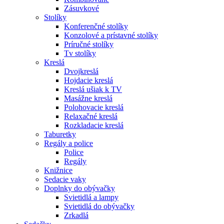
Zásuvkové
Stolíky
Konferenčné stolíky
Konzolové a prístavné stolíky
Príručné stolíky
Tv stolíky
Kreslá
Dvojkreslá
Hojdacie kreslá
Kreslá ušiak k TV
Masážne kreslá
Polohovacie kreslá
Relaxačné kreslá
Rozkladacie kreslá
Taburetky
Regály a police
Police
Regály
Knižnice
Sedacie vaky
Doplnky do obývačky
Svietidlá a lampy
Svietidlá do obývačky
Zrkadlá