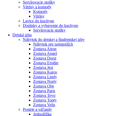
Servírovacie stolíky
Vitríny a komody
Komody
Vitríny
Lavice do kuchyne
Doplnky a vybavenie do kuchyne
Servírovacie stolíky
Detská izba
Nábytok do detskej a študentskej izby
Nábytok pre najmenších
Zostava Airon
Zostava Angel
Zostava Dorsi
Zostava Erodin
Zostava Jesi
Zostava Karos
Zostava Lindy
Zostava Norty
Zostava Olje
Zostava Paris
Zostava Teyo
Zostava Topty
Zostava Velis
Postele a váľandy
Jednolôžka