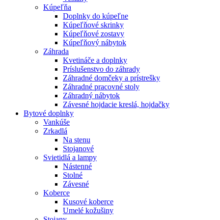
Kúpeľňa
Doplnky do kúpeľne
Kúpeľňové skrinky
Kúpeľňové zostavy
Kúpeľňový nábytok
Záhrada
Kvetináče a doplnky
Príslušenstvo do záhrady
Záhradné domčeky a prístrešky
Záhradné pracovné stoly
Záhradný nábytok
Závesné hojdacie kreslá, hojdačky
Bytové doplnky
Vankúše
Zrkadlá
Na stenu
Stojanové
Svietidlá a lampy
Nástenné
Stolné
Závesné
Koberce
Kusové koberce
Umelé kožušiny
Stojany