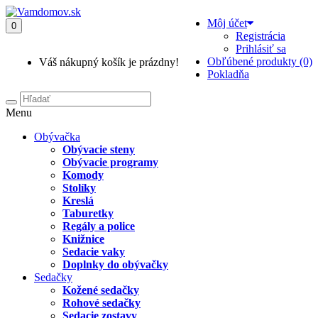
Môj účet
0
Registrácia
Prihlásiť sa
Obľúbené produkty (0)
Váš nákupný košík je prázdny!
Pokladňa
Menu
Obývačka
Obývacie steny
Obývacie programy
Komody
Stolíky
Kreslá
Taburetky
Regály a police
Knižnice
Sedacie vaky
Doplnky do obývačky
Sedačky
Kožené sedačky
Rohové sedačky
Sedacie zostavy