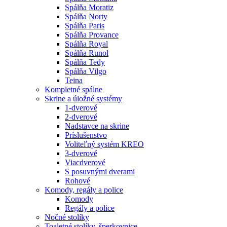
Spálňa Moratiz
Spálňa Norty
Spálňa Paris
Spálňa Provance
Spálňa Royal
Spálňa Runol
Spálňa Tedy
Spálňa Vilgo
Teina
Kompletné spálne
Skrine a úložné systémy
1-dverové
2-dverové
Nadstavce na skrine
Príslušenstvo
Voliteľný systém KREO
3-dverové
Viacdverové
S posuvnými dverami
Rohové
Komody, regály a police
Komody
Regály a police
Nočné stolíky
Toaletné stolíky, šperkovnice