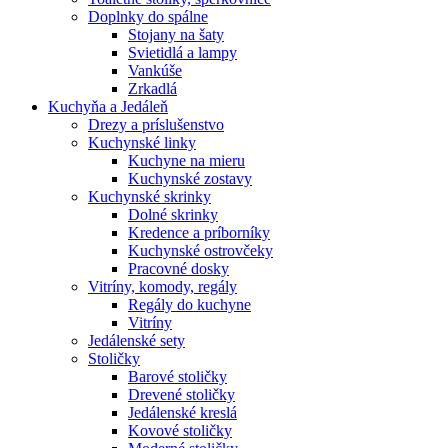
Doplnky do spálne
Stojany na šaty
Svietidlá a lampy
Vankúše
Zrkadlá
Kuchyňa a Jedáleň
Drezy a príslušenstvo
Kuchynské linky
Kuchyne na mieru
Kuchynské zostavy
Kuchynské skrinky
Dolné skrinky
Kredence a príborníky
Kuchynské ostrovčeky
Pracovné dosky
Vitríny, komody, regály
Regály do kuchyne
Vitríny
Jedálenské sety
Stoličky
Barové stoličky
Drevené stoličky
Jedálenské kreslá
Kovové stoličky