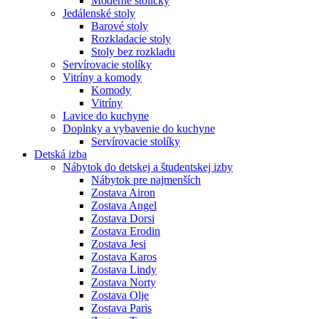
Moderné stoličky
Jedálenské stoly
Barové stoly
Rozkladacie stoly
Stoly bez rozkladu
Servírovacie stolíky
Vitríny a komody
Komody
Vitríny
Lavice do kuchyne
Doplnky a vybavenie do kuchyne
Servírovacie stolíky
Detská izba
Nábytok do detskej a študentskej izby
Nábytok pre najmenších
Zostava Airon
Zostava Angel
Zostava Dorsi
Zostava Erodin
Zostava Jesi
Zostava Karos
Zostava Lindy
Zostava Norty
Zostava Olje
Zostava Paris