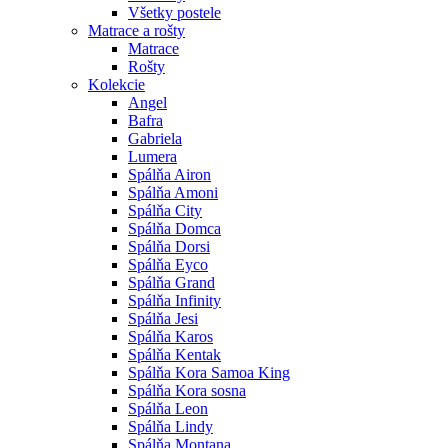
Všetky postele
Matrace a rošty
Matrace
Rošty
Kolekcie
Angel
Bafra
Gabriela
Lumera
Spálňa Airon
Spálňa Amoni
Spálňa City
Spálňa Domca
Spálňa Dorsi
Spálňa Eyco
Spálňa Grand
Spálňa Infinity
Spálňa Jesi
Spálňa Karos
Spálňa Kentak
Spálňa Kora Samoa King
Spálňa Kora sosna
Spálňa Leon
Spálňa Lindy
Spálňa Montana