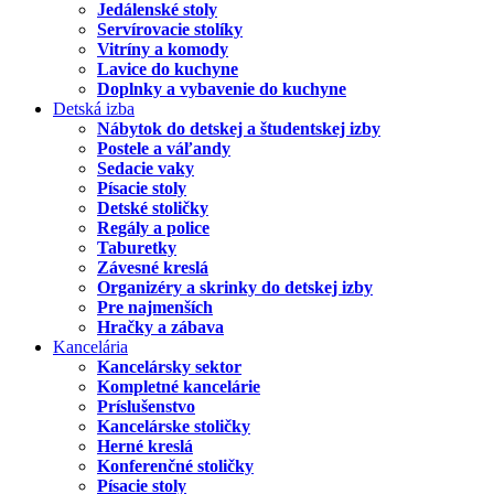
Jedálenské stoly
Servírovacie stolíky
Vitríny a komody
Lavice do kuchyne
Doplnky a vybavenie do kuchyne
Detská izba
Nábytok do detskej a študentskej izby
Postele a váľandy
Sedacie vaky
Písacie stoly
Detské stoličky
Regály a police
Taburetky
Závesné kreslá
Organizéry a skrinky do detskej izby
Pre najmenších
Hračky a zábava
Kancelária
Kancelársky sektor
Kompletné kancelárie
Príslušenstvo
Kancelárske stoličky
Herné kreslá
Konferenčné stoličky
Písacie stoly