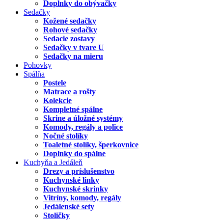
Doplnky do obývačky
Sedačky
Kožené sedačky
Rohové sedačky
Sedacie zostavy
Sedačky v tvare U
Sedačky na mieru
Pohovky
Spálňa
Postele
Matrace a rošty
Kolekcie
Kompletné spálne
Skrine a úložné systémy
Komody, regály a police
Nočné stolíky
Toaletné stolíky, šperkovnice
Doplnky do spálne
Kuchyňa a Jedáleň
Drezy a príslušenstvo
Kuchynské linky
Kuchynské skrinky
Vitríny, komody, regály
Jedálenské sety
Stoličky