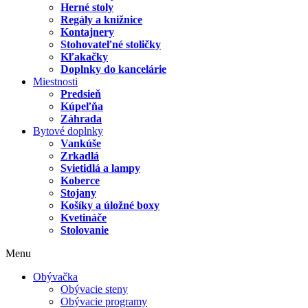
Herné stoly
Regály a knižnice
Kontajnery
Stohovateľné stoličky
Kľakačky
Doplnky do kancelárie
Miestnosti
Predsieň
Kúpeľňa
Záhrada
Bytové doplnky
Vankúše
Zrkadlá
Svietidlá a lampy
Koberce
Stojany
Košíky a úložné boxy
Kvetináče
Stolovanie
Menu
Obývačka
Obývacie steny
Obývacie programy