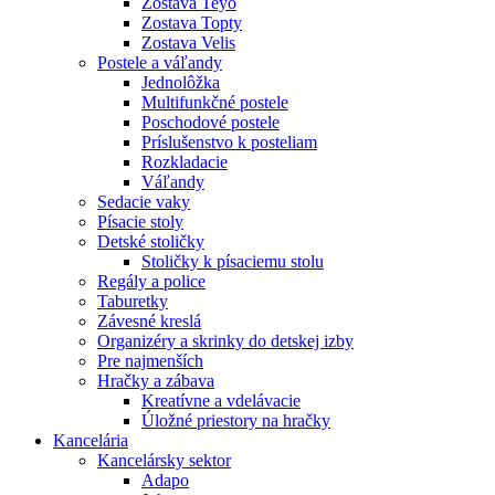
Zostava Teyo
Zostava Topty
Zostava Velis
Postele a váľandy
Jednolôžka
Multifunkčné postele
Poschodové postele
Príslušenstvo k posteliam
Rozkladacie
Váľandy
Sedacie vaky
Písacie stoly
Detské stoličky
Stoličky k písaciemu stolu
Regály a police
Taburetky
Závesné kreslá
Organizéry a skrinky do detskej izby
Pre najmenších
Hračky a zábava
Kreatívne a vdelávacie
Úložné priestory na hračky
Kancelária
Kancelársky sektor
Adapo