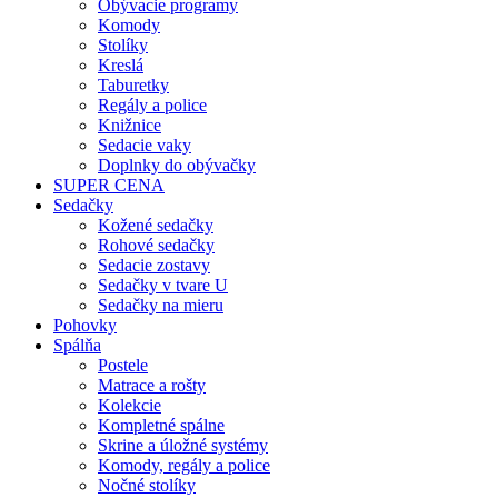
Obývacie programy
Komody
Stolíky
Kreslá
Taburetky
Regály a police
Knižnice
Sedacie vaky
Doplnky do obývačky
SUPER CENA
Sedačky
Kožené sedačky
Rohové sedačky
Sedacie zostavy
Sedačky v tvare U
Sedačky na mieru
Pohovky
Spálňa
Postele
Matrace a rošty
Kolekcie
Kompletné spálne
Skrine a úložné systémy
Komody, regály a police
Nočné stolíky