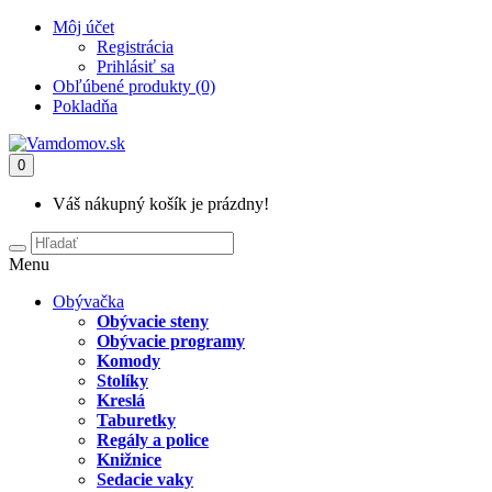
Môj účet
Registrácia
Prihlásiť sa
Obľúbené produkty (0)
Pokladňa
0
Váš nákupný košík je prázdny!
Menu
Obývačka
Obývacie steny
Obývacie programy
Komody
Stolíky
Kreslá
Taburetky
Regály a police
Knižnice
Sedacie vaky