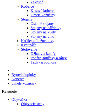
Závesné
Koberce
Kusové koberce
Umelé kožušiny
Stojany
Ostatné stojany
Stojany na dáždniky
Stojany na kvety
Stojany na víno
Košíky a úložné boxy
Kvetináče
Stolovanie
Džbány a karafy
Poháre, hrnčeky a šálky
Tácky a podnosy
Bytové doplnky
Koberce
Umelé kožušiny
Kategórie
Obývačka
Obývacie steny