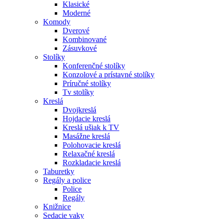
Klasické
Moderné
Komody
Dverové
Kombinované
Zásuvkové
Stolíky
Konferenčné stolíky
Konzolové a prístavné stolíky
Príručné stolíky
Tv stolíky
Kreslá
Dvojkreslá
Hojdacie kreslá
Kreslá ušiak k TV
Masážne kreslá
Polohovacie kreslá
Relaxačné kreslá
Rozkladacie kreslá
Taburetky
Regály a police
Police
Regály
Knižnice
Sedacie vaky