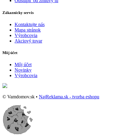
Odstúpiť od zmluvy tu
Zákaznícky servis
Kontaktujte nás
Mapa stránok
Výrobcovia
Akciový tovar
Môj účet
Môj účet
Novinky
Výrobcovia
© Vamdomov.sk •
NajReklama.sk - tvorba eshopu