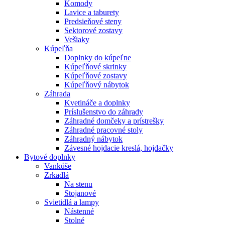
Komody
Lavice a taburety
Predsieňové steny
Sektorové zostavy
Vešiaky
Kúpeľňa
Doplnky do kúpeľne
Kúpeľňové skrinky
Kúpeľňové zostavy
Kúpeľňový nábytok
Záhrada
Kvetináče a doplnky
Príslušenstvo do záhrady
Záhradné domčeky a prístrešky
Záhradné pracovné stoly
Záhradný nábytok
Závesné hojdacie kreslá, hojdačky
Bytové doplnky
Vankúše
Zrkadlá
Na stenu
Stojanové
Svietidlá a lampy
Nástenné
Stolné