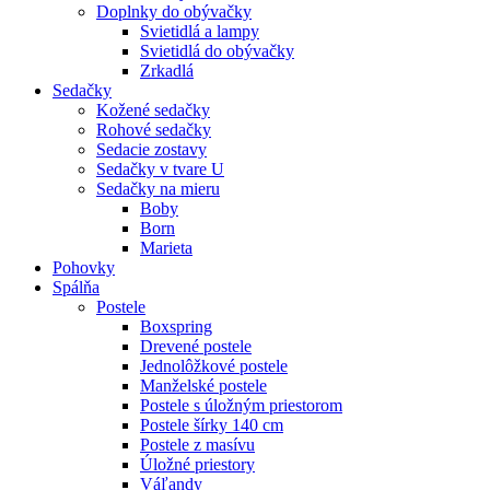
Doplnky do obývačky
Svietidlá a lampy
Svietidlá do obývačky
Zrkadlá
Sedačky
Kožené sedačky
Rohové sedačky
Sedacie zostavy
Sedačky v tvare U
Sedačky na mieru
Boby
Born
Marieta
Pohovky
Spálňa
Postele
Boxspring
Drevené postele
Jednolôžkové postele
Manželské postele
Postele s úložným priestorom
Postele šírky 140 cm
Postele z masívu
Úložné priestory
Váľandy