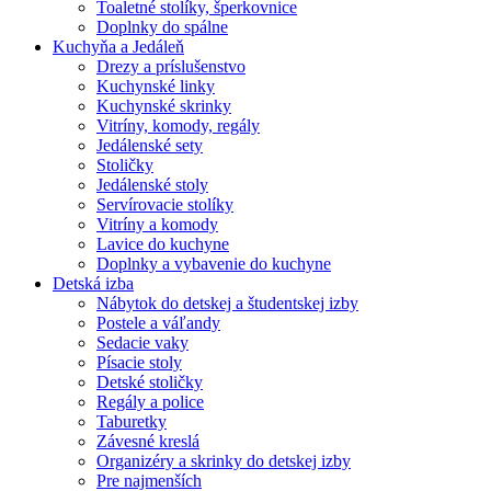
Toaletné stolíky, šperkovnice
Doplnky do spálne
Kuchyňa a Jedáleň
Drezy a príslušenstvo
Kuchynské linky
Kuchynské skrinky
Vitríny, komody, regály
Jedálenské sety
Stoličky
Jedálenské stoly
Servírovacie stolíky
Vitríny a komody
Lavice do kuchyne
Doplnky a vybavenie do kuchyne
Detská izba
Nábytok do detskej a študentskej izby
Postele a váľandy
Sedacie vaky
Písacie stoly
Detské stoličky
Regály a police
Taburetky
Závesné kreslá
Organizéry a skrinky do detskej izby
Pre najmenších