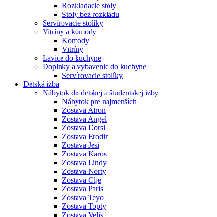
Rozkladacie stoly
Stoly bez rozkladu
Servírovacie stolíky
Vitríny a komody
Komody
Vitríny
Lavice do kuchyne
Doplnky a vybavenie do kuchyne
Servírovacie stolíky
Detská izba
Nábytok do detskej a študentskej izby
Nábytok pre najmenších
Zostava Airon
Zostava Angel
Zostava Dorsi
Zostava Erodin
Zostava Jesi
Zostava Karos
Zostava Lindy
Zostava Norty
Zostava Olje
Zostava Paris
Zostava Teyo
Zostava Topty
Zostava Velis