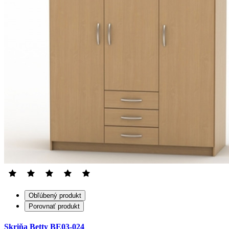
Obľúbený produkt
Porovnať produkt
Skriňa Betty BE03-024