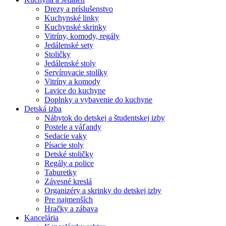
Drezy a príslušenstvo
Kuchynské linky
Kuchynské skrinky
Vitríny, komody, regály
Jedálenské sety
Stoličky
Jedálenské stoly
Servírovacie stolíky
Vitríny a komody
Lavice do kuchyne
Doplnky a vybavenie do kuchyne
Detská izba
Nábytok do detskej a študentskej izby
Postele a váľandy
Sedacie vaky
Písacie stoly
Detské stoličky
Regály a police
Taburetky
Závesné kreslá
Organizéry a skrinky do detskej izby
Pre najmenších
Hračky a zábava
Kancelária