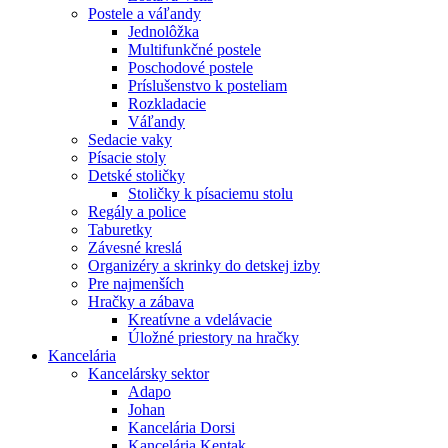
Postele a váľandy
Jednolôžka
Multifunkčné postele
Poschodové postele
Príslušenstvo k posteliam
Rozkladacie
Váľandy
Sedacie vaky
Písacie stoly
Detské stoličky
Stoličky k písaciemu stolu
Regály a police
Taburetky
Závesné kreslá
Organizéry a skrinky do detskej izby
Pre najmenších
Hračky a zábava
Kreatívne a vdelávacie
Úložné priestory na hračky
Kancelária
Kancelársky sektor
Adapo
Johan
Kancelária Dorsi
Kancelária Kentak