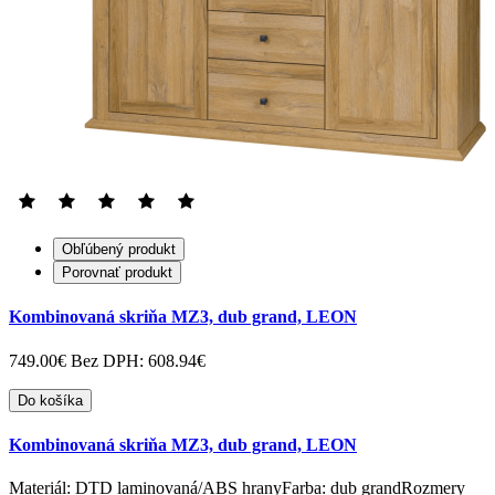
Obľúbený produkt
Porovnať produkt
Kombinovaná skriňa MZ3, dub grand, LEON
749.00€
Bez DPH: 608.94€
Do košíka
Kombinovaná skriňa MZ3, dub grand, LEON
Materiál: DTD laminovaná/ABS hranyFarba: dub grandRozmery