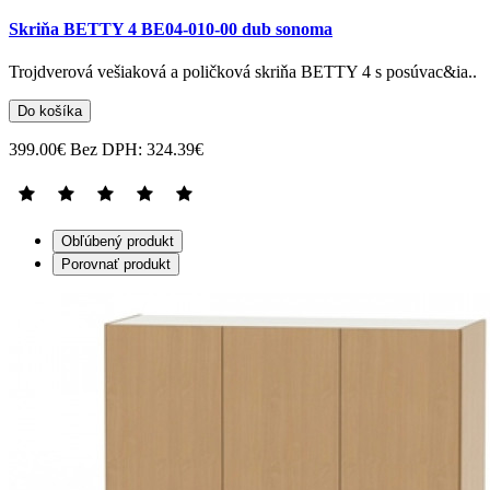
Skriňa BETTY 4 BE04-010-00 dub sonoma
Trojdverová vešiaková a poličková skriňa BETTY 4 s posúvac&ia..
Do košíka
399.00€
Bez DPH: 324.39€
Obľúbený produkt
Porovnať produkt