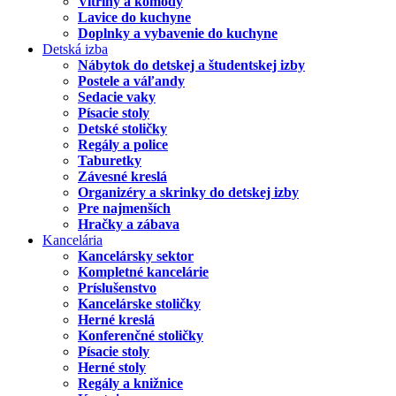
Vitríny a komody
Lavice do kuchyne
Doplnky a vybavenie do kuchyne
Detská izba
Nábytok do detskej a študentskej izby
Postele a váľandy
Sedacie vaky
Písacie stoly
Detské stoličky
Regály a police
Taburetky
Závesné kreslá
Organizéry a skrinky do detskej izby
Pre najmenších
Hračky a zábava
Kancelária
Kancelársky sektor
Kompletné kancelárie
Príslušenstvo
Kancelárske stoličky
Herné kreslá
Konferenčné stoličky
Písacie stoly
Herné stoly
Regály a knižnice