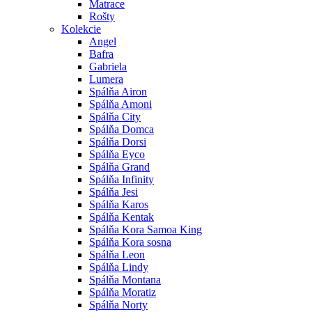
Matrace
Rošty
Kolekcie
Angel
Bafra
Gabriela
Lumera
Spálňa Airon
Spálňa Amoni
Spálňa City
Spálňa Domca
Spálňa Dorsi
Spálňa Eyco
Spálňa Grand
Spálňa Infinity
Spálňa Jesi
Spálňa Karos
Spálňa Kentak
Spálňa Kora Samoa King
Spálňa Kora sosna
Spálňa Leon
Spálňa Lindy
Spálňa Montana
Spálňa Moratiz
Spálňa Norty