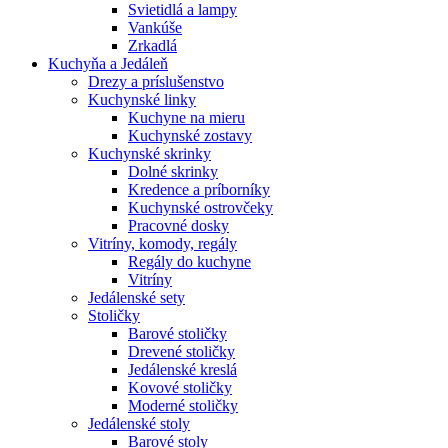
Svietidlá a lampy
Vankúše
Zrkadlá
Kuchyňa a Jedáleň
Drezy a príslušenstvo
Kuchynské linky
Kuchyne na mieru
Kuchynské zostavy
Kuchynské skrinky
Dolné skrinky
Kredence a príborníky
Kuchynské ostrovčeky
Pracovné dosky
Vitríny, komody, regály
Regály do kuchyne
Vitríny
Jedálenské sety
Stoličky
Barové stoličky
Drevené stoličky
Jedálenské kreslá
Kovové stoličky
Moderné stoličky
Jedálenské stoly
Barové stoly