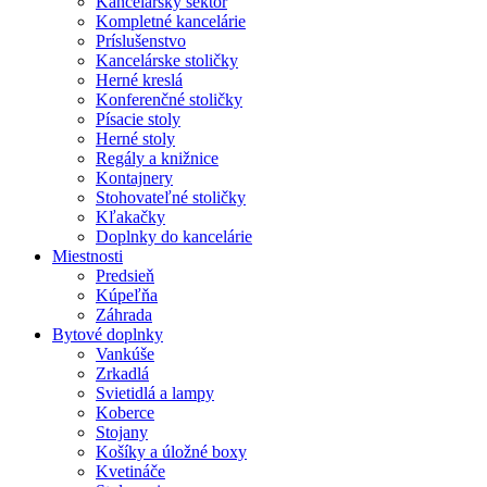
Kancelársky sektor
Kompletné kancelárie
Príslušenstvo
Kancelárske stoličky
Herné kreslá
Konferenčné stoličky
Písacie stoly
Herné stoly
Regály a knižnice
Kontajnery
Stohovateľné stoličky
Kľakačky
Doplnky do kancelárie
Miestnosti
Predsieň
Kúpeľňa
Záhrada
Bytové doplnky
Vankúše
Zrkadlá
Svietidlá a lampy
Koberce
Stojany
Košíky a úložné boxy
Kvetináče