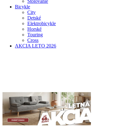
Stolovanie
Bicykle
City
Detské
Elektrobicykle
Horské
Touring
Cross
AKCIA LETO 2026