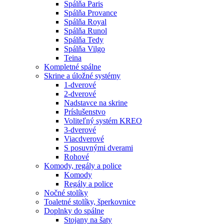
Spálňa Paris
Spálňa Provance
Spálňa Royal
Spálňa Runol
Spálňa Tedy
Spálňa Vilgo
Teina
Kompletné spálne
Skrine a úložné systémy
1-dverové
2-dverové
Nadstavce na skrine
Príslušenstvo
Voliteľný systém KREO
3-dverové
Viacdverové
S posuvnými dverami
Rohové
Komody, regály a police
Komody
Regály a police
Nočné stolíky
Toaletné stolíky, šperkovnice
Doplnky do spálne
Stojany na šaty