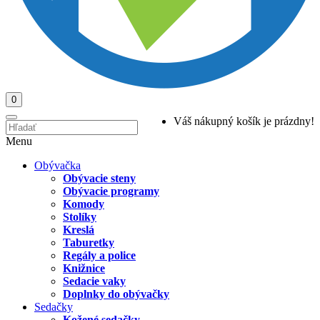
0
Váš nákupný košík je prázdny!
Menu
Obývačka
Obývacie steny
Obývacie programy
Komody
Stolíky
Kreslá
Taburetky
Regály a police
Knižnice
Sedacie vaky
Doplnky do obývačky
Sedačky
Kožené sedačky