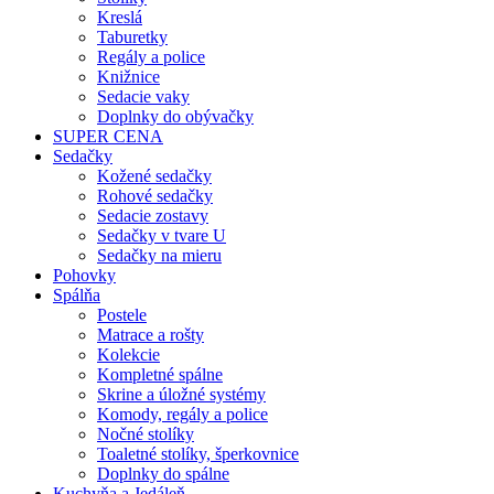
Kreslá
Taburetky
Regály a police
Knižnice
Sedacie vaky
Doplnky do obývačky
SUPER CENA
Sedačky
Kožené sedačky
Rohové sedačky
Sedacie zostavy
Sedačky v tvare U
Sedačky na mieru
Pohovky
Spálňa
Postele
Matrace a rošty
Kolekcie
Kompletné spálne
Skrine a úložné systémy
Komody, regály a police
Nočné stolíky
Toaletné stolíky, šperkovnice
Doplnky do spálne
Kuchyňa a Jedáleň