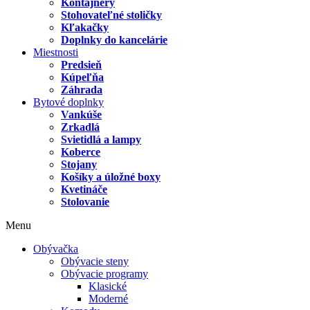
Kontajnery
Stohovateľné stoličky
Kľakačky
Doplnky do kancelárie
Miestnosti
Predsieň
Kúpeľňa
Záhrada
Bytové doplnky
Vankúše
Zrkadlá
Svietidlá a lampy
Koberce
Stojany
Košíky a úložné boxy
Kvetináče
Stolovanie
Menu
Obývačka
Obývacie steny
Obývacie programy
Klasické
Moderné