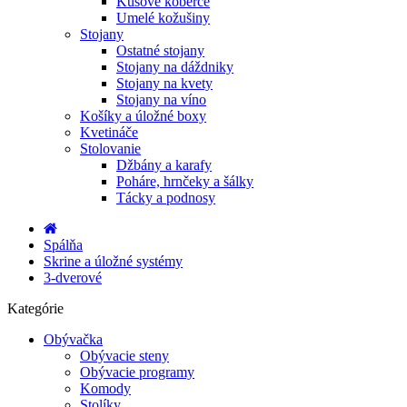
Kusové koberce
Umelé kožušiny
Stojany
Ostatné stojany
Stojany na dáždniky
Stojany na kvety
Stojany na víno
Košíky a úložné boxy
Kvetináče
Stolovanie
Džbány a karafy
Poháre, hrnčeky a šálky
Tácky a podnosy
Spálňa
Skrine a úložné systémy
3-dverové
Kategórie
Obývačka
Obývacie steny
Obývacie programy
Komody
Stolíky