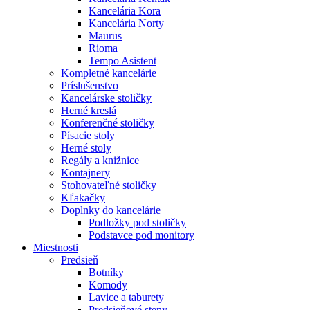
Kancelária Kora
Kancelária Norty
Maurus
Rioma
Tempo Asistent
Kompletné kancelárie
Príslušenstvo
Kancelárske stoličky
Herné kreslá
Konferenčné stoličky
Písacie stoly
Herné stoly
Regály a knižnice
Kontajnery
Stohovateľné stoličky
Kľakačky
Doplnky do kancelárie
Podložky pod stoličky
Podstavce pod monitory
Miestnosti
Predsieň
Botníky
Komody
Lavice a taburety
Predsieňové steny