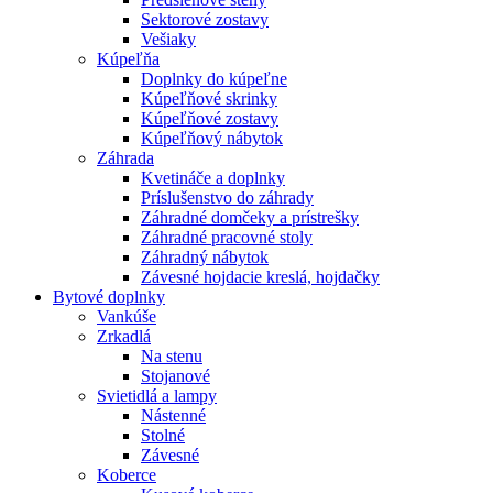
Sektorové zostavy
Vešiaky
Kúpeľňa
Doplnky do kúpeľne
Kúpeľňové skrinky
Kúpeľňové zostavy
Kúpeľňový nábytok
Záhrada
Kvetináče a doplnky
Príslušenstvo do záhrady
Záhradné domčeky a prístrešky
Záhradné pracovné stoly
Záhradný nábytok
Závesné hojdacie kreslá, hojdačky
Bytové doplnky
Vankúše
Zrkadlá
Na stenu
Stojanové
Svietidlá a lampy
Nástenné
Stolné
Závesné
Koberce