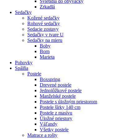
Svietidlá do obývačky
Zrkadlá
Sedačky
Kožené sedačky
Rohové sedačky
Sedacie zostavy
Sedačky v tvare U
Sedačky na mieru
Boby
Born
Marieta
Pohovky
Spálňa
Postele
Boxspring
Drevené postele
Jednolôžkové postele
Manželské postele
Postele s úložným priestorom
Postele šírky 140 cm
Postele z masívu
Úložné priestory
Váľandy
Všetky postele
Matrace a rošty