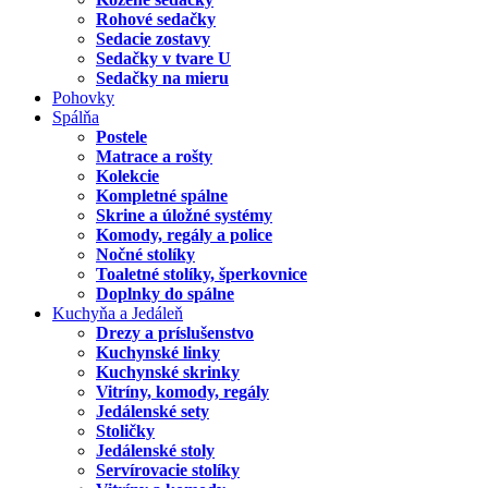
Rohové sedačky
Sedacie zostavy
Sedačky v tvare U
Sedačky na mieru
Pohovky
Spálňa
Postele
Matrace a rošty
Kolekcie
Kompletné spálne
Skrine a úložné systémy
Komody, regály a police
Nočné stolíky
Toaletné stolíky, šperkovnice
Doplnky do spálne
Kuchyňa a Jedáleň
Drezy a príslušenstvo
Kuchynské linky
Kuchynské skrinky
Vitríny, komody, regály
Jedálenské sety
Stoličky
Jedálenské stoly
Servírovacie stolíky