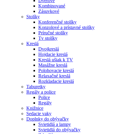
Dverové
Kombinované
Zásuvkové
Stolíky
Konferenčné stolíky
Konzolové a prístavné stolíky
Príručné stolíky
Tv stolíky
Kreslá
Dvojkreslá
Hojdacie kreslá
Kreslá ušiak k TV
Masážne kreslá
Polohovacie kreslá
Relaxačné kreslá
Rozkladacie kreslá
Taburetky
Regály a police
Police
Regály
Knižnice
Sedacie vaky
Doplnky do obývačky
Svietidlá a lampy
Svietidlá do obývačky