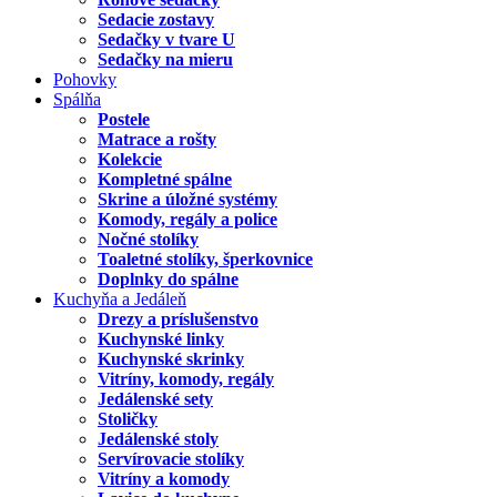
Sedacie zostavy
Sedačky v tvare U
Sedačky na mieru
Pohovky
Spálňa
Postele
Matrace a rošty
Kolekcie
Kompletné spálne
Skrine a úložné systémy
Komody, regály a police
Nočné stolíky
Toaletné stolíky, šperkovnice
Doplnky do spálne
Kuchyňa a Jedáleň
Drezy a príslušenstvo
Kuchynské linky
Kuchynské skrinky
Vitríny, komody, regály
Jedálenské sety
Stoličky
Jedálenské stoly
Servírovacie stolíky
Vitríny a komody