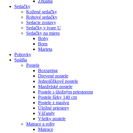
Zrkadlá
Sedačky
Kožené sedačky
Rohové sedačky
Sedacie zostavy
Sedačky v tvare U
Sedačky na mieru
Boby
Born
Marieta
Pohovky
Spálňa
Postele
Boxspring
Drevené postele
Jednolôžkové postele
Manželské postele
Postele s úložným priestorom
Postele šírky 140 cm
Postele z masívu
Úložné priestory
Váľandy
Všetky postele
Matrace a rošty
Matrace