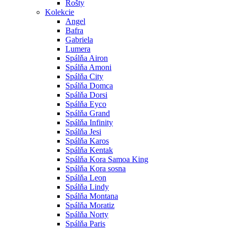
Rošty
Kolekcie
Angel
Bafra
Gabriela
Lumera
Spálňa Airon
Spálňa Amoni
Spálňa City
Spálňa Domca
Spálňa Dorsi
Spálňa Eyco
Spálňa Grand
Spálňa Infinity
Spálňa Jesi
Spálňa Karos
Spálňa Kentak
Spálňa Kora Samoa King
Spálňa Kora sosna
Spálňa Leon
Spálňa Lindy
Spálňa Montana
Spálňa Moratiz
Spálňa Norty
Spálňa Paris