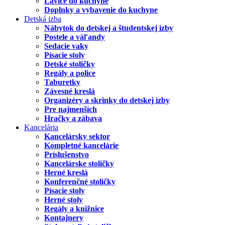
Lavice do kuchyne
Doplnky a vybavenie do kuchyne
Detská izba
Nábytok do detskej a študentskej izby
Postele a váľandy
Sedacie vaky
Písacie stoly
Detské stoličky
Regály a police
Taburetky
Závesné kreslá
Organizéry a skrinky do detskej izby
Pre najmenších
Hračky a zábava
Kancelária
Kancelársky sektor
Kompletné kancelárie
Príslušenstvo
Kancelárske stoličky
Herné kreslá
Konferenčné stoličky
Písacie stoly
Herné stoly
Regály a knižnice
Kontajnery