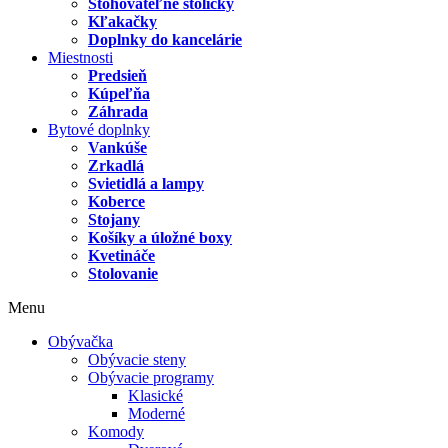
Stohovateľné stoličky
Kľakačky
Doplnky do kancelárie
Miestnosti
Predsieň
Kúpeľňa
Záhrada
Bytové doplnky
Vankúše
Zrkadlá
Svietidlá a lampy
Koberce
Stojany
Košíky a úložné boxy
Kvetináče
Stolovanie
Menu
Obývačka
Obývacie steny
Obývacie programy
Klasické
Moderné
Komody