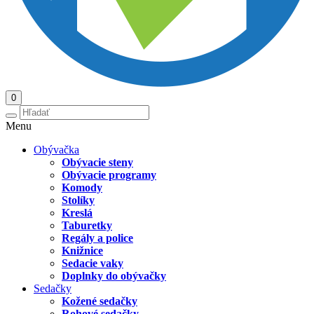
0
Menu
Obývačka
Obývacie steny
Obývacie programy
Komody
Stolíky
Kreslá
Taburetky
Regály a police
Knižnice
Sedacie vaky
Doplnky do obývačky
Sedačky
Kožené sedačky
Rohové sedačky