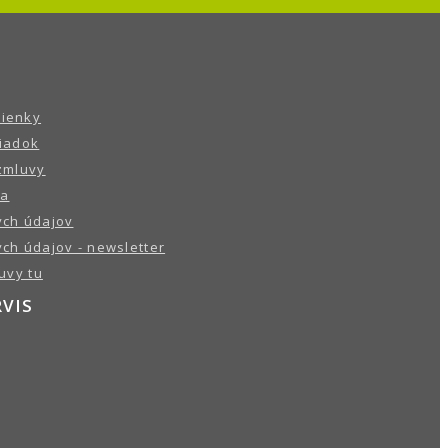
ienky
iadok
zmluvy
ba
ch údajov
ch údajov - newsletter
uvy tu
RVIS