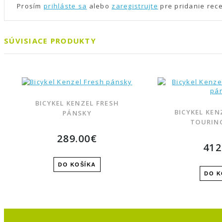
Prosím
prihláste sa
alebo
zaregistrujte
pre pridanie rec
SÚVISIACE PRODUKTY
BICYKEL KENZEL FRESH
BICYKEL KEN
PÁNSKY
TOURIN
289.00€
412
OBĽÚBENÝ PRODUKT
OBĽ
POROVNAŤ PRODUKT
POR
DO KOŠÍKA
DO K