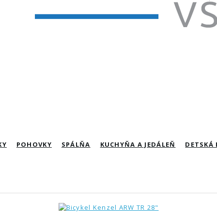
KY
POHOVKY
SPÁLŇA
KUCHYŇA A JEDÁLEŇ
DETSKÁ 