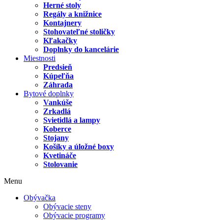
Herné stoly
Regály a knižnice
Kontajnery
Stohovateľné stoličky
Kľakačky
Doplnky do kancelárie
Miestnosti
Predsieň
Kúpeľňa
Záhrada
Bytové doplnky
Vankúše
Zrkadlá
Svietidlá a lampy
Koberce
Stojany
Košíky a úložné boxy
Kvetináče
Stolovanie
Menu
Obývačka
Obývacie steny
Obývacie programy