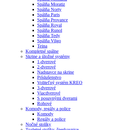
Spálňa Moratiz
Spálňa Norty
Spálňa Paris
Spálňa Provance
Spálňa Royal
Spálňa Runol
Spálňa Tedy
Spálňa Vilgo
Teina
Kompletné spálne
Skrine a úložné systémy
1-dverové
2-dverové
Nadstavce na skrine
Príslušenstvo
Voliteľný systém KREO
3-dverové
Viacdverové
S posuvnými dverami
Rohové
Komody, regály a police
Komody
Regály a police
Nočné stolíky
Toaletné stolíky, šperkovnice