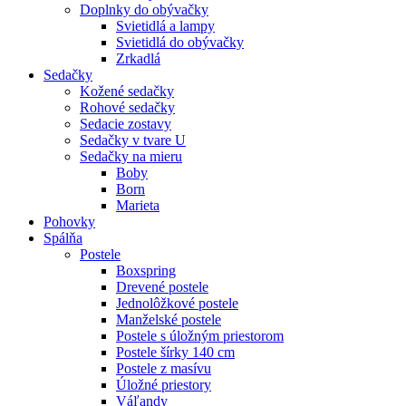
Doplnky do obývačky
Svietidlá a lampy
Svietidlá do obývačky
Zrkadlá
Sedačky
Kožené sedačky
Rohové sedačky
Sedacie zostavy
Sedačky v tvare U
Sedačky na mieru
Boby
Born
Marieta
Pohovky
Spálňa
Postele
Boxspring
Drevené postele
Jednolôžkové postele
Manželské postele
Postele s úložným priestorom
Postele šírky 140 cm
Postele z masívu
Úložné priestory
Váľandy