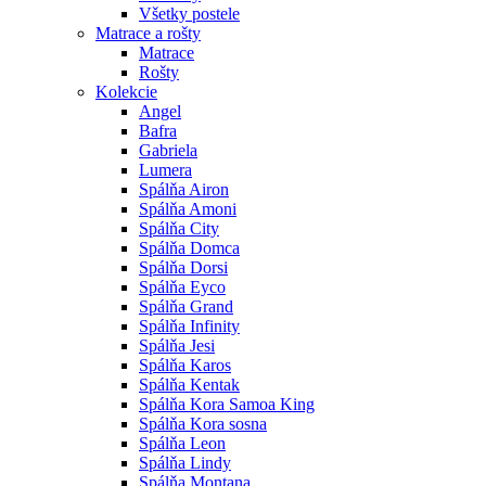
Všetky postele
Matrace a rošty
Matrace
Rošty
Kolekcie
Angel
Bafra
Gabriela
Lumera
Spálňa Airon
Spálňa Amoni
Spálňa City
Spálňa Domca
Spálňa Dorsi
Spálňa Eyco
Spálňa Grand
Spálňa Infinity
Spálňa Jesi
Spálňa Karos
Spálňa Kentak
Spálňa Kora Samoa King
Spálňa Kora sosna
Spálňa Leon
Spálňa Lindy
Spálňa Montana