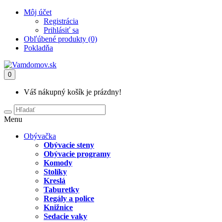
Môj účet
Registrácia
Prihlásiť sa
Obľúbené produkty (0)
Pokladňa
0
Váš nákupný košík je prázdny!
Menu
Obývačka
Obývacie steny
Obývacie programy
Komody
Stolíky
Kreslá
Taburetky
Regály a police
Knižnice
Sedacie vaky