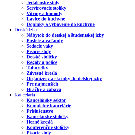
Jedálenské stoly
Servírovacie stolíky
Vitríny a komody
Lavice do kuchyne
Doplnky a vybavenie do kuchyne
Detská izba
Nábytok do detskej a študentskej izby
Postele a váľandy
Sedacie vaky
Písacie stoly
Detské stoličky
Regály a police
Taburetky
Závesné kreslá
Organizéry a skrinky do detskej izby
Pre najmenších
Hračky a zábava
Kancelária
Kancelársky sektor
Kompletné kancelárie
Príslušenstvo
Kancelárske stoličky
Herné kreslá
Konferenčné stoličky
Písacie stoly