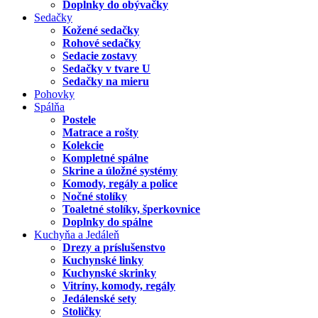
Doplnky do obývačky
Sedačky
Kožené sedačky
Rohové sedačky
Sedacie zostavy
Sedačky v tvare U
Sedačky na mieru
Pohovky
Spálňa
Postele
Matrace a rošty
Kolekcie
Kompletné spálne
Skrine a úložné systémy
Komody, regály a police
Nočné stolíky
Toaletné stolíky, šperkovnice
Doplnky do spálne
Kuchyňa a Jedáleň
Drezy a príslušenstvo
Kuchynské linky
Kuchynské skrinky
Vitríny, komody, regály
Jedálenské sety
Stoličky