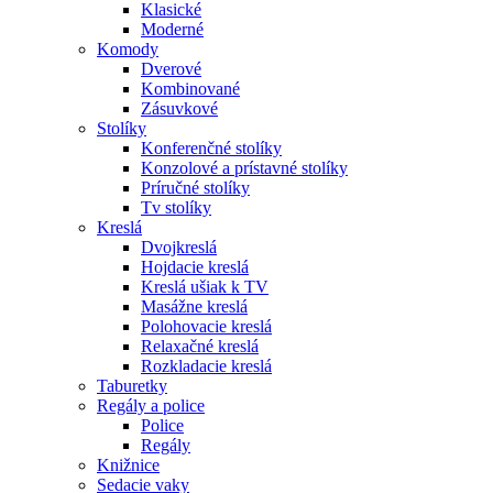
Klasické
Moderné
Komody
Dverové
Kombinované
Zásuvkové
Stolíky
Konferenčné stolíky
Konzolové a prístavné stolíky
Príručné stolíky
Tv stolíky
Kreslá
Dvojkreslá
Hojdacie kreslá
Kreslá ušiak k TV
Masážne kreslá
Polohovacie kreslá
Relaxačné kreslá
Rozkladacie kreslá
Taburetky
Regály a police
Police
Regály
Knižnice
Sedacie vaky