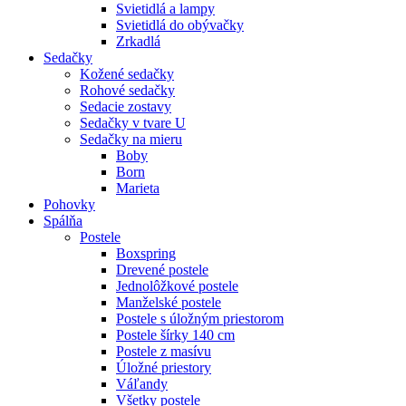
Svietidlá a lampy
Svietidlá do obývačky
Zrkadlá
Sedačky
Kožené sedačky
Rohové sedačky
Sedacie zostavy
Sedačky v tvare U
Sedačky na mieru
Boby
Born
Marieta
Pohovky
Spálňa
Postele
Boxspring
Drevené postele
Jednolôžkové postele
Manželské postele
Postele s úložným priestorom
Postele šírky 140 cm
Postele z masívu
Úložné priestory
Váľandy
Všetky postele