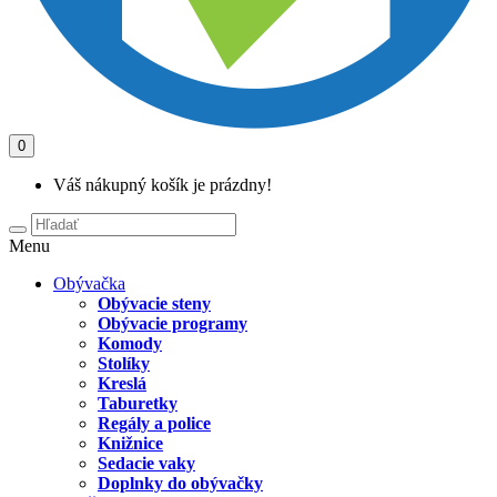
0
Váš nákupný košík je prázdny!
Menu
Obývačka
Obývacie steny
Obývacie programy
Komody
Stolíky
Kreslá
Taburetky
Regály a police
Knižnice
Sedacie vaky
Doplnky do obývačky