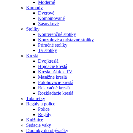
Moderné
Komody
Dverové
Kombinované
Zásuvkové
Stolíky
Konferenčné stolíky
Konzolové a prístavné stolíky
Príručné stolíky
Tv stolíky
Kreslá
Dvojkreslá
Hojdacie kreslá
Kreslá ušiak k TV
Masážne kreslá
Polohovacie kreslá
Relaxačné kreslá
Rozkladacie kreslá
Taburetky
Regály a police
Police
Regály
Knižnice
Sedacie vaky
Doplnky do obývačky