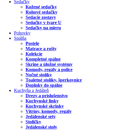
Sedačky
Kožené sedačky
Rohové sedačky
Sedacie zostavy
Sedačky v tvare U
Sedačky na mieru
Pohovky
Spálňa
Postele
Matrace a rošty
Kolekcie
Kompletné spálne
Skrine a úložné systémy
Komody, regály a police
Nočné stolíky
Toaletné stolíky, šperkovnice
Doplnky do spálne
Kuchyňa a Jedáleň
Drezy a príslušenstvo
Kuchynské linky
Kuchynské skrinky
Vitríny, komody, regály
Jedálenské sety
Stoličky
Jedálenské stoly