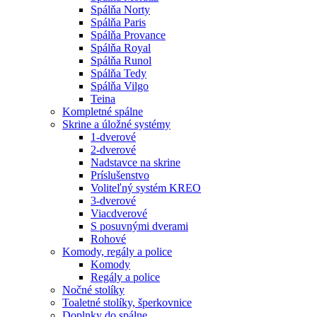
Spálňa Norty
Spálňa Paris
Spálňa Provance
Spálňa Royal
Spálňa Runol
Spálňa Tedy
Spálňa Vilgo
Teina
Kompletné spálne
Skrine a úložné systémy
1-dverové
2-dverové
Nadstavce na skrine
Príslušenstvo
Voliteľný systém KREO
3-dverové
Viacdverové
S posuvnými dverami
Rohové
Komody, regály a police
Komody
Regály a police
Nočné stolíky
Toaletné stolíky, šperkovnice
Doplnky do spálne