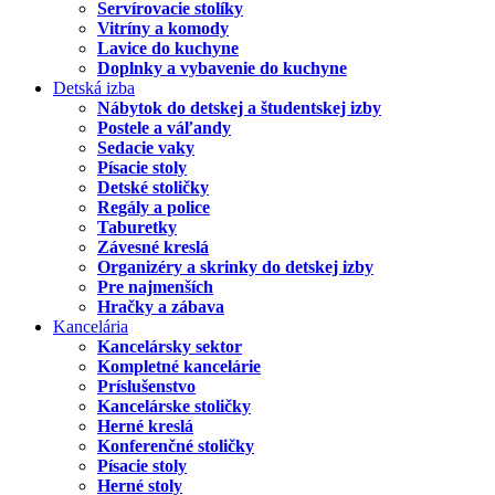
Servírovacie stolíky
Vitríny a komody
Lavice do kuchyne
Doplnky a vybavenie do kuchyne
Detská izba
Nábytok do detskej a študentskej izby
Postele a váľandy
Sedacie vaky
Písacie stoly
Detské stoličky
Regály a police
Taburetky
Závesné kreslá
Organizéry a skrinky do detskej izby
Pre najmenších
Hračky a zábava
Kancelária
Kancelársky sektor
Kompletné kancelárie
Príslušenstvo
Kancelárske stoličky
Herné kreslá
Konferenčné stoličky
Písacie stoly
Herné stoly