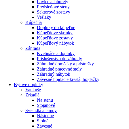
Lavice a taburety
Predsieňové steny
Sektorové zostavy
Vešiaky
Kúpeľňa
Doplnky do kúpeľne
Kúpeľňové skrinky
Kúpeľňové zostavy
Kúpeľňový nábytok
Záhrada
Kvetináče a doplnky
Príslušenstvo do záhrady
Záhradné domčeky a prístrešky
Záhradné pracovné stoly
Záhradný nábytok
Závesné hojdacie kreslá, hojdačky
Bytové doplnky
Vankúše
Zrkadlá
Na stenu
Stojanové
Svietidlá a lampy
Nástenné
Stolné
Závesné