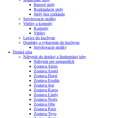
Barové stoly
Rozkladacie stoly
Stoly bez rozkladu
Servírovacie stolíky
Vitríny a komody
Komody
Vitríny
Lavice do kuchyne
Doplnky a vybavenie do kuchyne
Servírovacie stolíky
Detská izba
Nábytok do detskej a študentskej izby
Nábytok pre najmenších
Zostava Airon
Zostava Angel
Zostava Dorsi
Zostava Erodin
Zostava Jesi
Zostava Karos
Zostava Lindy
Zostava Norty
Zostava Olje
Zostava Paris
Zostava Teyo