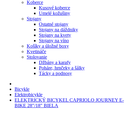
Koberce
Kusové koberce
Umelé kožušiny
Stojany
Ostatné stojany
Stojany na dáždniky
Stojany na kvety
Stojany na víno
Košíky a úložné boxy
Kvetináče
Stolovanie
Džbány a karafy
Poháre, hrnčeky a šálky
Tácky a podnosy
Bicykle
Elektrobicykle
ELEKTRICKÝ BICYKEL CAPRIOLO JOURNEY E-
BIKE 28"/18" BIELA