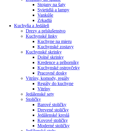
Stojany na šaty
Svietidlá a lampy
Vankúše
Zrkadlá
Kuchyňa a Jedáleň
Drezy a príslušenstvo
Kuchynské linky
Kuchyne na mieru
Kuchynské zostavy
Kuchynské skrinky
Dolné skrinky
Kredence a príborníky
Kuchynské ostrovčeky
Pracovné dosky
Vitríny, komody, regály
Regály do kuchyne
Vitríny
Jedálenské sety
Stoličky
Barové stoličky
Drevené stoličky
Jedálenské kreslá
Kovové stoličky
Moderné stoličky
Jedálenské stoly