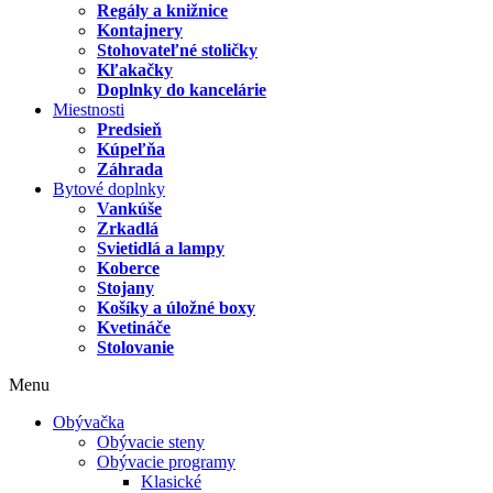
Regály a knižnice
Kontajnery
Stohovateľné stoličky
Kľakačky
Doplnky do kancelárie
Miestnosti
Predsieň
Kúpeľňa
Záhrada
Bytové doplnky
Vankúše
Zrkadlá
Svietidlá a lampy
Koberce
Stojany
Košíky a úložné boxy
Kvetináče
Stolovanie
Menu
Obývačka
Obývacie steny
Obývacie programy
Klasické