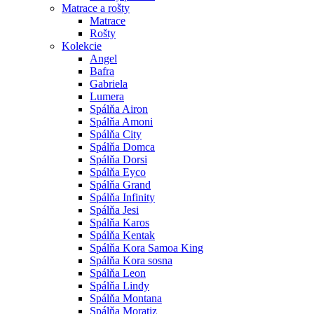
Matrace a rošty
Matrace
Rošty
Kolekcie
Angel
Bafra
Gabriela
Lumera
Spálňa Airon
Spálňa Amoni
Spálňa City
Spálňa Domca
Spálňa Dorsi
Spálňa Eyco
Spálňa Grand
Spálňa Infinity
Spálňa Jesi
Spálňa Karos
Spálňa Kentak
Spálňa Kora Samoa King
Spálňa Kora sosna
Spálňa Leon
Spálňa Lindy
Spálňa Montana
Spálňa Moratiz