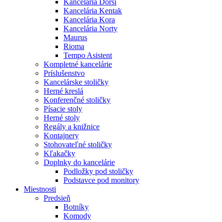
Kancelária Dorsi
Kancelária Kentak
Kancelária Kora
Kancelária Norty
Maurus
Rioma
Tempo Asistent
Kompletné kancelárie
Príslušenstvo
Kancelárske stoličky
Herné kreslá
Konferenčné stoličky
Písacie stoly
Herné stoly
Regály a knižnice
Kontajnery
Stohovateľné stoličky
Kľakačky
Doplnky do kancelárie
Podložky pod stoličky
Podstavce pod monitory
Miestnosti
Predsieň
Botníky
Komody