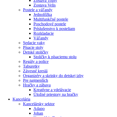
Zostava Topty
Zostava Velis
Postele a váľandy
Jednolôžka
Multifunkčné postele
Poschodové postele
Príslušenstvo k posteliam
Rozkladacie
Váľandy
Sedacie vaky
Písacie stoly
Detské stoličky
Stoličky k písaciemu stolu
Regály a police
Taburetky
Závesné kreslá
Organizéry a skrinky do detskej izby
Pre najmenších
Hračky a zábava
Kreatívne a vdelávacie
Úložné priestory na hračky
Kancelária
Kancelársky sektor
Adapo
Johan