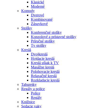
Klasické
Moderné
Komody
Dverové
Kombinované
Zásuvkové
Stolíky
Konferenčné stolíky
Konzolové a prístavné stolíky
Príručné stolíky
Tv stolíky
Kreslá
Dvojkreslá
Hojdacie kreslá
Kreslá ušiak k TV
Masážne kreslá
Polohovacie kreslá
Relaxačné kreslá
Rozkladacie kreslá
Taburetky
Regály a police
Police
Regály
Knižnice
Sedacie vaky