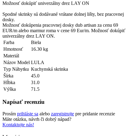
Možnosť dokúpiť univerzálny drez LAY ON
Spodné skrinky sú dodávané vrátane dolnej lišty, bez pracovnej
dosky.
Možnosť dokúpenia pracovnej dosky dub artisan za cenu 69
EUR/m alebo marmur roma v cene 69 Eur/m. Možnosť dokúpiť
univerzálny drez LAY ON.
Farba
Biela
Hmotnosť
16.30 kg
Materiál
Názov Model
LULA
Typ Nábytku
Kuchynská skrinka
Šírka
45.0
Hĺbka
31.0
Výška
71.5
Napísať recenziu
Prosím
prihláste sa
alebo
zaregistrujte
pre pridanie recenzie
Máte otázku, návrh či dobrý nápad?
Kontaktujte nás!