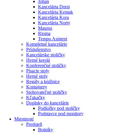
Johan
Kancelária Dorsi
Kancelária Kentak
Kancelária Kora
Kancelária Norty
Maurus
Rioma
Tempo Asistent
Kompletné kancelárie
Príslušenstvo
Kancelárske stoličky
Herné kreslá
Konferenčné stoličky
Písacie stoly
Herné stoly
Regály a knižnice
Kontajnery
Stohovateľné stoličky
Kľakačky
Doplnky do kancelárie
Podložky pod stoličky
Podstavce pod monitory
Miestnosti
Predsieň
Botníky