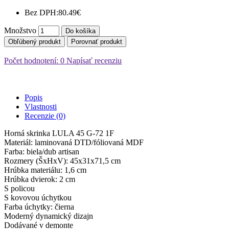
Bez DPH:
80.49€
Množstvo
Do košíka
Obľúbený produkt
Porovnať produkt
Počet hodnotení: 0
Napísať recenziu
Popis
Vlastnosti
Recenzie (0)
Horná skrinka LULA 45 G-72 1F
Materiál: laminovaná DTD/fóliovaná MDF
Farba: biela/dub artisan
Rozmery (ŠxHxV): 45x31x71,5 cm
Hrúbka materiálu: 1,6 cm
Hrúbka dvierok: 2 cm
S policou
S kovovou úchytkou
Farba úchytky: čierna
Moderný dynamický dizajn
Dodávané v demonte