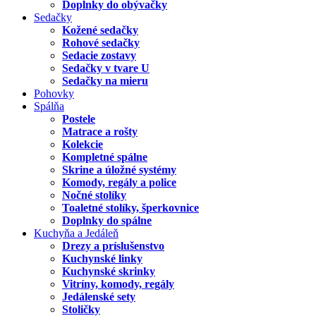
Doplnky do obývačky
Sedačky
Kožené sedačky
Rohové sedačky
Sedacie zostavy
Sedačky v tvare U
Sedačky na mieru
Pohovky
Spálňa
Postele
Matrace a rošty
Kolekcie
Kompletné spálne
Skrine a úložné systémy
Komody, regály a police
Nočné stolíky
Toaletné stolíky, šperkovnice
Doplnky do spálne
Kuchyňa a Jedáleň
Drezy a príslušenstvo
Kuchynské linky
Kuchynské skrinky
Vitríny, komody, regály
Jedálenské sety
Stoličky