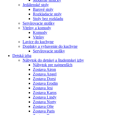
Moderné stoličky
Jedálenské stoly
Barové stoly
Rozkladacie stoly
Stoly bez rozkladu
Servírovacie stolíky
Vitríny a komody
Komody
Vitríny
Lavice do kuchyne
Doplnky a vybavenie do kuchyne
Servírovacie stolíky
Detská izba
Nábytok do detskej a študentskej izby
Nábytok pre najmenších
Zostava Airon
Zostava Angel
Zostava Dorsi
Zostava Erodin
Zostava Jesi
Zostava Karos
Zostava Lindy
Zostava Norty
Zostava Olje
Zostava Paris