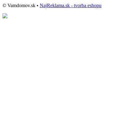
© Vamdomov.sk •
NajReklama.sk - tvorba eshopu