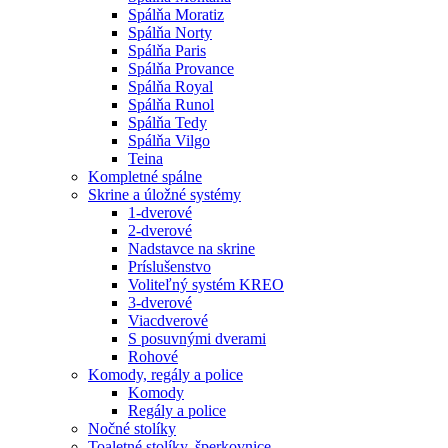
Spálňa Moratiz
Spálňa Norty
Spálňa Paris
Spálňa Provance
Spálňa Royal
Spálňa Runol
Spálňa Tedy
Spálňa Vilgo
Teina
Kompletné spálne
Skrine a úložné systémy
1-dverové
2-dverové
Nadstavce na skrine
Príslušenstvo
Voliteľný systém KREO
3-dverové
Viacdverové
S posuvnými dverami
Rohové
Komody, regály a police
Komody
Regály a police
Nočné stolíky
Toaletné stolíky, šperkovnice