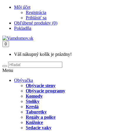
Môj účet
Registrácia
Prihlásiť sa
Obľúbené produkty (0)
Pokladňa
0
Váš nákupný košík je prázdny!
Menu
Obývačka
Obývacie steny
Obývacie programy
Komody
Stolíky
Kreslá
Taburetky
Regály a police
Knižnice
Sedacie vaky