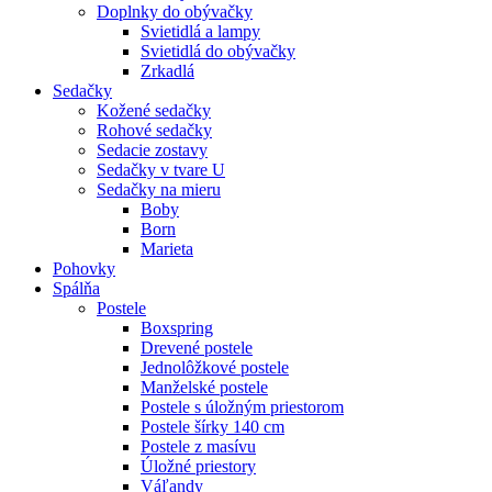
Doplnky do obývačky
Svietidlá a lampy
Svietidlá do obývačky
Zrkadlá
Sedačky
Kožené sedačky
Rohové sedačky
Sedacie zostavy
Sedačky v tvare U
Sedačky na mieru
Boby
Born
Marieta
Pohovky
Spálňa
Postele
Boxspring
Drevené postele
Jednolôžkové postele
Manželské postele
Postele s úložným priestorom
Postele šírky 140 cm
Postele z masívu
Úložné priestory
Váľandy