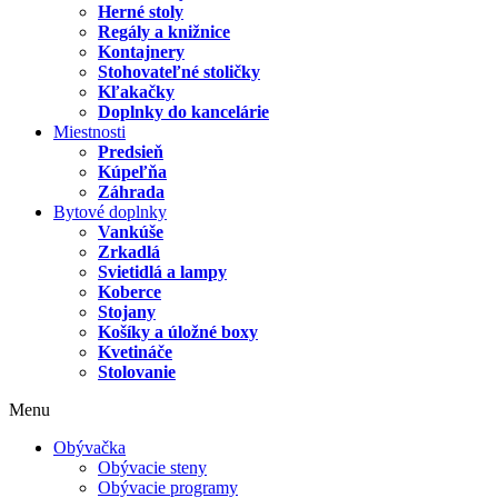
Herné stoly
Regály a knižnice
Kontajnery
Stohovateľné stoličky
Kľakačky
Doplnky do kancelárie
Miestnosti
Predsieň
Kúpeľňa
Záhrada
Bytové doplnky
Vankúše
Zrkadlá
Svietidlá a lampy
Koberce
Stojany
Košíky a úložné boxy
Kvetináče
Stolovanie
Menu
Obývačka
Obývacie steny
Obývacie programy