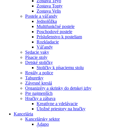
Zostava Teyo
Zostava Topty
Zostava Velis
Postele a váľandy
Jednolôžka
Multifunkčné postele
Poschodové postele
Príslušenstvo k posteliam
Rozkladacie
Váľandy
Sedacie vaky
Písacie stoly
Detské stoličky
Stoličky k písaciemu stolu
Regály a police
Taburetky
Závesné kreslá
Organizéry a skrinky do detskej izby
Pre najmenších
Hračky a zábava
Kreatívne a vdelávacie
Úložné priestory na hračky
Kancelária
Kancelársky sektor
Adapo