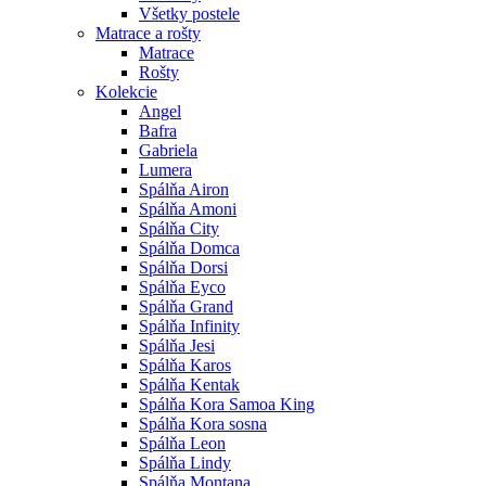
Všetky postele
Matrace a rošty
Matrace
Rošty
Kolekcie
Angel
Bafra
Gabriela
Lumera
Spálňa Airon
Spálňa Amoni
Spálňa City
Spálňa Domca
Spálňa Dorsi
Spálňa Eyco
Spálňa Grand
Spálňa Infinity
Spálňa Jesi
Spálňa Karos
Spálňa Kentak
Spálňa Kora Samoa King
Spálňa Kora sosna
Spálňa Leon
Spálňa Lindy
Spálňa Montana