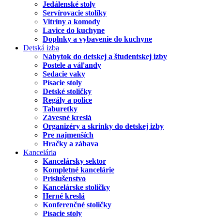
Jedálenské stoly
Servírovacie stolíky
Vitríny a komody
Lavice do kuchyne
Doplnky a vybavenie do kuchyne
Detská izba
Nábytok do detskej a študentskej izby
Postele a váľandy
Sedacie vaky
Písacie stoly
Detské stoličky
Regály a police
Taburetky
Závesné kreslá
Organizéry a skrinky do detskej izby
Pre najmenších
Hračky a zábava
Kancelária
Kancelársky sektor
Kompletné kancelárie
Príslušenstvo
Kancelárske stoličky
Herné kreslá
Konferenčné stoličky
Písacie stoly