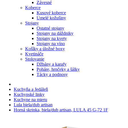
Závesné
Koberce
Kusové koberce
Umelé kožušiny
Stojany
Ostatné stojany
Stojany na dáždniky
Stojany na kvety
Stojany na víno
Košíky a úložné boxy
Kvetináče
Stolovanie
Džbány a karafy
Poháre, hrnčeky a šálky
Tácky a podnosy
Kuchyňa a Jedáleň
Kuchynské linky
Kuchyne na mieru
Lula biela/dub artisan
Horná skrinka, biela/dub artisan, LULA 45 G-72 1F