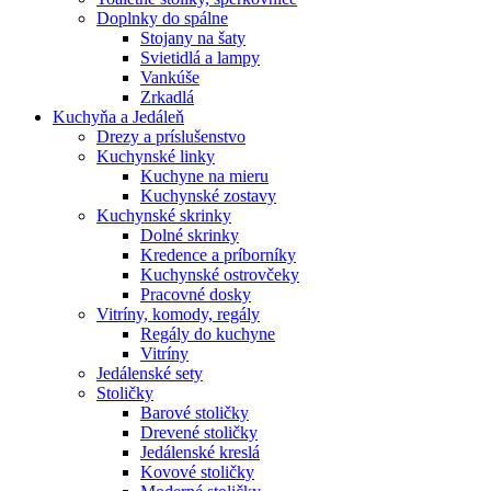
Doplnky do spálne
Stojany na šaty
Svietidlá a lampy
Vankúše
Zrkadlá
Kuchyňa a Jedáleň
Drezy a príslušenstvo
Kuchynské linky
Kuchyne na mieru
Kuchynské zostavy
Kuchynské skrinky
Dolné skrinky
Kredence a príborníky
Kuchynské ostrovčeky
Pracovné dosky
Vitríny, komody, regály
Regály do kuchyne
Vitríny
Jedálenské sety
Stoličky
Barové stoličky
Drevené stoličky
Jedálenské kreslá
Kovové stoličky