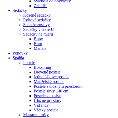
Svietidlá do obývačky
Zrkadlá
Sedačky
Kožené sedačky
Rohové sedačky
Sedacie zostavy
Sedačky v tvare U
Sedačky na mieru
Boby
Born
Marieta
Pohovky
Spálňa
Postele
Boxspring
Drevené postele
Jednolôžkové postele
Manželské postele
Postele s úložným priestorom
Postele šírky 140 cm
Postele z masívu
Úložné priestory
Váľandy
Všetky postele
Matrace a rošty