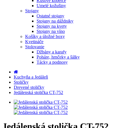
Kusové koberce
Umelé kožušiny
Stojany
Ostatné stojany
Stojany na dáždniky
Stojany na kvety
Stojany na víno
Košíky a úložné boxy
Kvetináče
Stolovanie
Džbány a karafy
Poháre, hrnčeky a šálky
Tácky a podnosy
Kuchyňa a Jedáleň
Stoličky
Drevené stoličky
Jedálenská stolička CT-752
Jedálenská stolička CT-752