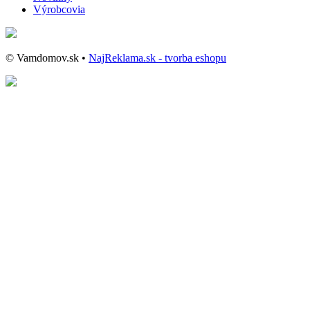
Výrobcovia
© Vamdomov.sk •
NajReklama.sk - tvorba eshopu