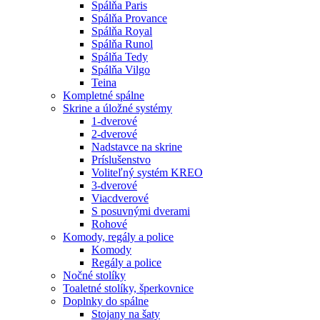
Spálňa Paris
Spálňa Provance
Spálňa Royal
Spálňa Runol
Spálňa Tedy
Spálňa Vilgo
Teina
Kompletné spálne
Skrine a úložné systémy
1-dverové
2-dverové
Nadstavce na skrine
Príslušenstvo
Voliteľný systém KREO
3-dverové
Viacdverové
S posuvnými dverami
Rohové
Komody, regály a police
Komody
Regály a police
Nočné stolíky
Toaletné stolíky, šperkovnice
Doplnky do spálne
Stojany na šaty