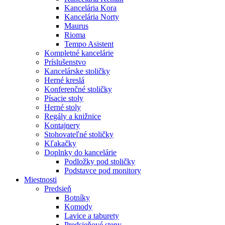
Kancelária Kora
Kancelária Norty
Maurus
Rioma
Tempo Asistent
Kompletné kancelárie
Príslušenstvo
Kancelárske stoličky
Herné kreslá
Konferenčné stoličky
Písacie stoly
Herné stoly
Regály a knižnice
Kontajnery
Stohovateľné stoličky
Kľakačky
Doplnky do kancelárie
Podložky pod stoličky
Podstavce pod monitory
Miestnosti
Predsieň
Botníky
Komody
Lavice a taburety
Predsieňové steny