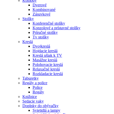
Komody
Dverové
Kombinované
Zásuvkové
Stolíky
Konferenčné stolíky
Konzolové a prístavné stolíky
Príručné stolíky
Tv stolíky
Kreslá
Dvojkreslá
Hojdacie kreslá
Kreslá ušiak k TV
Masážne kreslá
Polohovacie kreslá
Relaxačné kreslá
Rozkladacie kreslá
Taburetky
Regály a police
Police
Regály
Knižnice
Sedacie vaky
Doplnky do obývačky
Svietidlá a lampy