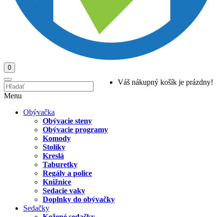
0
Váš nákupný košík je prázdny!
Menu
Obývačka
Obývacie steny
Obývacie programy
Komody
Stolíky
Kreslá
Taburetky
Regály a police
Knižnice
Sedacie vaky
Doplnky do obývačky
Sedačky
Kožené sedačky