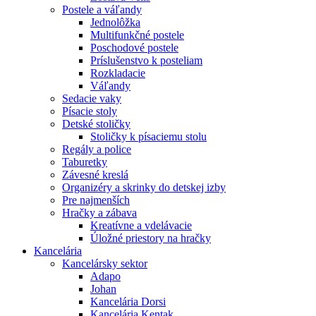
Postele a váľandy
Jednolôžka
Multifunkčné postele
Poschodové postele
Príslušenstvo k posteliam
Rozkladacie
Váľandy
Sedacie vaky
Písacie stoly
Detské stoličky
Stoličky k písaciemu stolu
Regály a police
Taburetky
Závesné kreslá
Organizéry a skrinky do detskej izby
Pre najmenších
Hračky a zábava
Kreatívne a vdelávacie
Úložné priestory na hračky
Kancelária
Kancelársky sektor
Adapo
Johan
Kancelária Dorsi
Kancelária Kentak