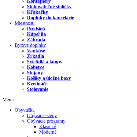
Kontajnery
Stohovateľné stoličky
Kľakačky
Doplnky do kancelárie
Miestnosti
Predsieň
Kúpeľňa
Záhrada
Bytové doplnky
Vankúše
Zrkadlá
Svietidlá a lampy
Koberce
Stojany
Košíky a úložné boxy
Kvetináče
Stolovanie
Menu
Obývačka
Obývacie steny
Obývacie programy
Klasické
Moderné