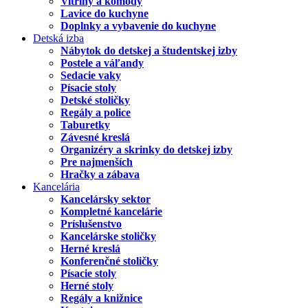
Vitríny a komody
Lavice do kuchyne
Doplnky a vybavenie do kuchyne
Detská izba
Nábytok do detskej a študentskej izby
Postele a váľandy
Sedacie vaky
Písacie stoly
Detské stoličky
Regály a police
Taburetky
Závesné kreslá
Organizéry a skrinky do detskej izby
Pre najmenších
Hračky a zábava
Kancelária
Kancelársky sektor
Kompletné kancelárie
Príslušenstvo
Kancelárske stoličky
Herné kreslá
Konferenčné stoličky
Písacie stoly
Herné stoly
Regály a knižnice