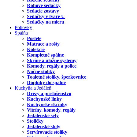
Rohové sedačky
Sedacie zostavy
Sedačky v tvare U
Sedačky na mieru
Pohovky
Spálňa
Postele
Matrace a rošty
Kolekcie
Kompletné spálne
Skrine a úložné systémy
Komody, regály a police
Nočné stolíky
Toaletné stolíky, šperkovnice
Doplnky do spálne
Kuchyňa a Jedáleň
Drezy a príslušenstvo
Kuchynské linky
Kuchynské skrinky
Vitríny, komody, regály
Jedálenské sety
Stoličky
Jedálenské stoly
Servírovacie stolíky