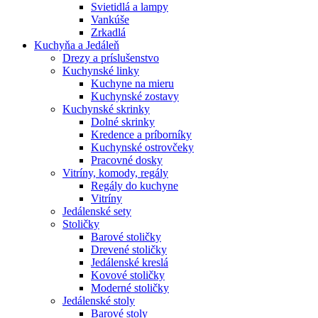
Svietidlá a lampy
Vankúše
Zrkadlá
Kuchyňa a Jedáleň
Drezy a príslušenstvo
Kuchynské linky
Kuchyne na mieru
Kuchynské zostavy
Kuchynské skrinky
Dolné skrinky
Kredence a príborníky
Kuchynské ostrovčeky
Pracovné dosky
Vitríny, komody, regály
Regály do kuchyne
Vitríny
Jedálenské sety
Stoličky
Barové stoličky
Drevené stoličky
Jedálenské kreslá
Kovové stoličky
Moderné stoličky
Jedálenské stoly
Barové stoly