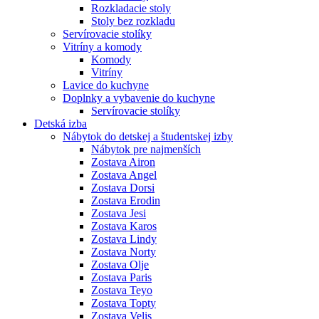
Rozkladacie stoly
Stoly bez rozkladu
Servírovacie stolíky
Vitríny a komody
Komody
Vitríny
Lavice do kuchyne
Doplnky a vybavenie do kuchyne
Servírovacie stolíky
Detská izba
Nábytok do detskej a študentskej izby
Nábytok pre najmenších
Zostava Airon
Zostava Angel
Zostava Dorsi
Zostava Erodin
Zostava Jesi
Zostava Karos
Zostava Lindy
Zostava Norty
Zostava Olje
Zostava Paris
Zostava Teyo
Zostava Topty
Zostava Velis