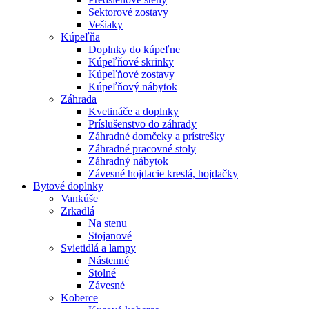
Sektorové zostavy
Vešiaky
Kúpeľňa
Doplnky do kúpeľne
Kúpeľňové skrinky
Kúpeľňové zostavy
Kúpeľňový nábytok
Záhrada
Kvetináče a doplnky
Príslušenstvo do záhrady
Záhradné domčeky a prístrešky
Záhradné pracovné stoly
Záhradný nábytok
Závesné hojdacie kreslá, hojdačky
Bytové doplnky
Vankúše
Zrkadlá
Na stenu
Stojanové
Svietidlá a lampy
Nástenné
Stolné
Závesné
Koberce