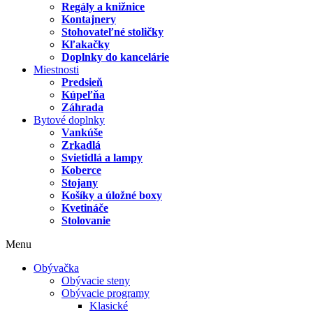
Regály a knižnice
Kontajnery
Stohovateľné stoličky
Kľakačky
Doplnky do kancelárie
Miestnosti
Predsieň
Kúpeľňa
Záhrada
Bytové doplnky
Vankúše
Zrkadlá
Svietidlá a lampy
Koberce
Stojany
Košíky a úložné boxy
Kvetináče
Stolovanie
Menu
Obývačka
Obývacie steny
Obývacie programy
Klasické