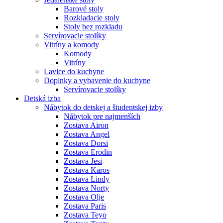
Barové stoly
Rozkladacie stoly
Stoly bez rozkladu
Servírovacie stolíky
Vitríny a komody
Komody
Vitríny
Lavice do kuchyne
Doplnky a vybavenie do kuchyne
Servírovacie stolíky
Detská izba
Nábytok do detskej a študentskej izby
Nábytok pre najmenších
Zostava Airon
Zostava Angel
Zostava Dorsi
Zostava Erodin
Zostava Jesi
Zostava Karos
Zostava Lindy
Zostava Norty
Zostava Olje
Zostava Paris
Zostava Teyo