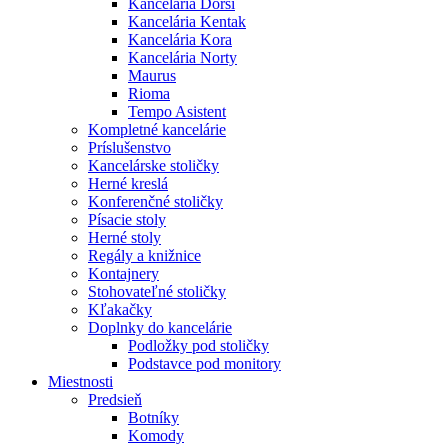
Kancelária Dorsi
Kancelária Kentak
Kancelária Kora
Kancelária Norty
Maurus
Rioma
Tempo Asistent
Kompletné kancelárie
Príslušenstvo
Kancelárske stoličky
Herné kreslá
Konferenčné stoličky
Písacie stoly
Herné stoly
Regály a knižnice
Kontajnery
Stohovateľné stoličky
Kľakačky
Doplnky do kancelárie
Podložky pod stoličky
Podstavce pod monitory
Miestnosti
Predsieň
Botníky
Komody