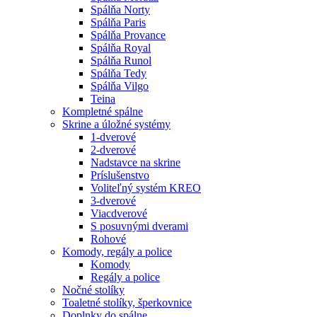
Spálňa Norty
Spálňa Paris
Spálňa Provance
Spálňa Royal
Spálňa Runol
Spálňa Tedy
Spálňa Vilgo
Teina
Kompletné spálne
Skrine a úložné systémy
1-dverové
2-dverové
Nadstavce na skrine
Príslušenstvo
Voliteľný systém KREO
3-dverové
Viacdverové
S posuvnými dverami
Rohové
Komody, regály a police
Komody
Regály a police
Nočné stolíky
Toaletné stolíky, šperkovnice
Doplnky do spálne