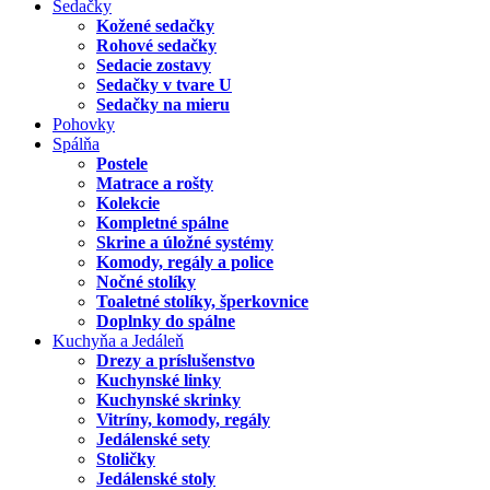
Sedačky
Kožené sedačky
Rohové sedačky
Sedacie zostavy
Sedačky v tvare U
Sedačky na mieru
Pohovky
Spálňa
Postele
Matrace a rošty
Kolekcie
Kompletné spálne
Skrine a úložné systémy
Komody, regály a police
Nočné stolíky
Toaletné stolíky, šperkovnice
Doplnky do spálne
Kuchyňa a Jedáleň
Drezy a príslušenstvo
Kuchynské linky
Kuchynské skrinky
Vitríny, komody, regály
Jedálenské sety
Stoličky
Jedálenské stoly