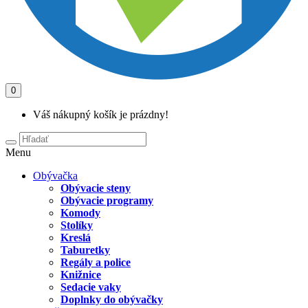
0
Váš nákupný košík je prázdny!
Menu
Obývačka
Obývacie steny
Obývacie programy
Komody
Stolíky
Kreslá
Taburetky
Regály a police
Knižnice
Sedacie vaky
Doplnky do obývačky