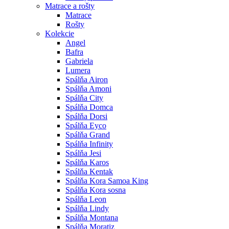
Matrace a rošty
Matrace
Rošty
Kolekcie
Angel
Bafra
Gabriela
Lumera
Spálňa Airon
Spálňa Amoni
Spálňa City
Spálňa Domca
Spálňa Dorsi
Spálňa Eyco
Spálňa Grand
Spálňa Infinity
Spálňa Jesi
Spálňa Karos
Spálňa Kentak
Spálňa Kora Samoa King
Spálňa Kora sosna
Spálňa Leon
Spálňa Lindy
Spálňa Montana
Spálňa Moratiz