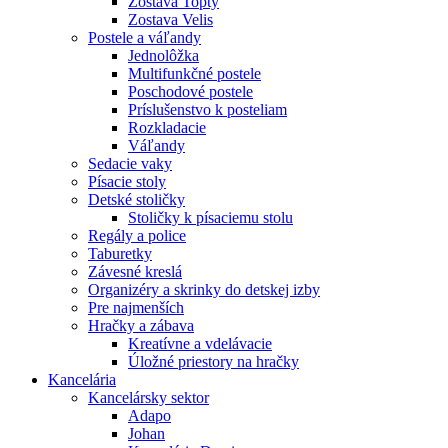
Zostava Topty
Zostava Velis
Postele a váľandy
Jednolôžka
Multifunkčné postele
Poschodové postele
Príslušenstvo k posteliam
Rozkladacie
Váľandy
Sedacie vaky
Písacie stoly
Detské stoličky
Stoličky k písaciemu stolu
Regály a police
Taburetky
Závesné kreslá
Organizéry a skrinky do detskej izby
Pre najmenších
Hračky a zábava
Kreatívne a vdelávacie
Úložné priestory na hračky
Kancelária
Kancelársky sektor
Adapo
Johan