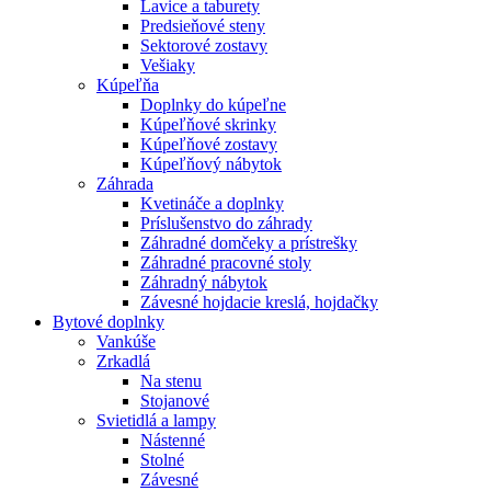
Lavice a taburety
Predsieňové steny
Sektorové zostavy
Vešiaky
Kúpeľňa
Doplnky do kúpeľne
Kúpeľňové skrinky
Kúpeľňové zostavy
Kúpeľňový nábytok
Záhrada
Kvetináče a doplnky
Príslušenstvo do záhrady
Záhradné domčeky a prístrešky
Záhradné pracovné stoly
Záhradný nábytok
Závesné hojdacie kreslá, hojdačky
Bytové doplnky
Vankúše
Zrkadlá
Na stenu
Stojanové
Svietidlá a lampy
Nástenné
Stolné
Závesné