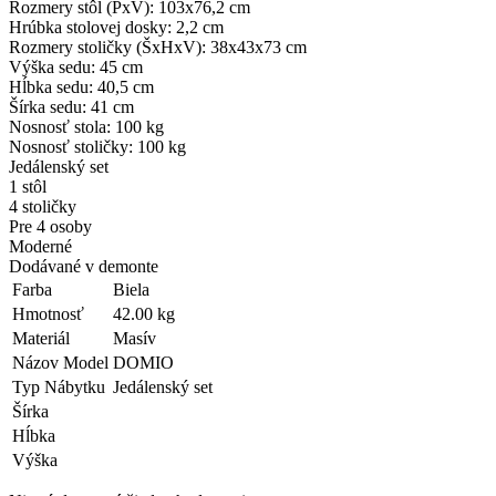
Rozmery stôl (PxV): 103x76,2 cm
Hrúbka stolovej dosky: 2,2 cm
Rozmery stoličky (ŠxHxV): 38x43x73 cm
Výška sedu: 45 cm
Hĺbka sedu: 40,5 cm
Šírka sedu: 41 cm
Nosnosť stola: 100 kg
Nosnosť stoličky: 100 kg
Jedálenský set
1 stôl
4 stoličky
Pre 4 osoby
Moderné
Dodávané v demonte
Farba
Biela
Hmotnosť
42.00 kg
Materiál
Masív
Názov Model
DOMIO
Typ Nábytku
Jedálenský set
Šírka
Hĺbka
Výška