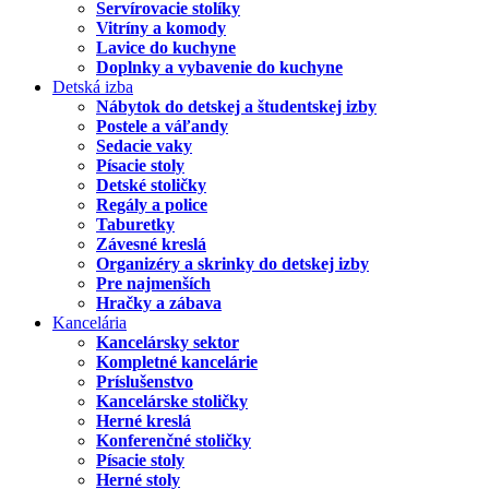
Servírovacie stolíky
Vitríny a komody
Lavice do kuchyne
Doplnky a vybavenie do kuchyne
Detská izba
Nábytok do detskej a študentskej izby
Postele a váľandy
Sedacie vaky
Písacie stoly
Detské stoličky
Regály a police
Taburetky
Závesné kreslá
Organizéry a skrinky do detskej izby
Pre najmenších
Hračky a zábava
Kancelária
Kancelársky sektor
Kompletné kancelárie
Príslušenstvo
Kancelárske stoličky
Herné kreslá
Konferenčné stoličky
Písacie stoly
Herné stoly