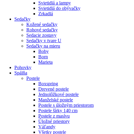
Svietidlá a lampy
Svietidlá do obývačky
Zrkadlá
Sedačky
Kožené sedačky
Rohové sedačky
Sedacie zostavy
Sedačky v tvare U
Sedačky na mieru
Boby
Born
Marieta
Pohovky
Spálňa
Postele
Boxspring
Drevené postele
Jednolôžkové postele
Manželské postele
Postele s úložným priestorom
Postele šírky 140 cm
Postele z masívu
Úložné priestory
Váľandy
Všetky postele