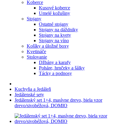
Koberce
Kusové koberce
Umelé kožušiny
Stojany
Ostatné stojany
Stojany na dáždniky
Stojany na kvety
Stojany na víno
Košíky a úložné boxy
Kvetináče
Stolovanie
Džbány a karafy
Poháre, hrnčeky a šálky
Tácky a podnosy
Kuchyňa a Jedáleň
Jedálenské sety
Jedálenský set 1+4, masívne drevo, biela vzor
drevo/sivobéžová, DOMIO