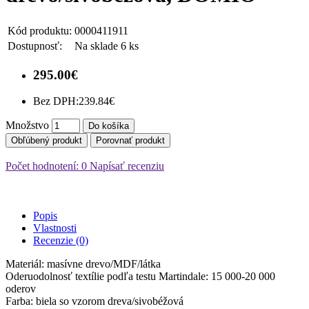
Kód produktu:
0000411911
Dostupnosť:
Na sklade 6 ks
295.00€
Bez DPH:
239.84€
Množstvo
Do košíka
Obľúbený produkt
Porovnať produkt
Počet hodnotení: 0
Napísať recenziu
Popis
Vlastnosti
Recenzie (0)
Materiál: masívne drevo/MDF/látka
Oderuodolnosť textílie podľa testu Martindale: 15 000-20 000
oderov
Farba: biela so vzorom dreva/sivobéžová