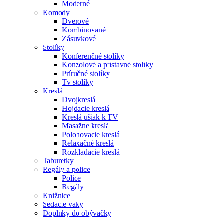
Moderné
Komody
Dverové
Kombinované
Zásuvkové
Stolíky
Konferenčné stolíky
Konzolové a prístavné stolíky
Príručné stolíky
Tv stolíky
Kreslá
Dvojkreslá
Hojdacie kreslá
Kreslá ušiak k TV
Masážne kreslá
Polohovacie kreslá
Relaxačné kreslá
Rozkladacie kreslá
Taburetky
Regály a police
Police
Regály
Knižnice
Sedacie vaky
Doplnky do obývačky