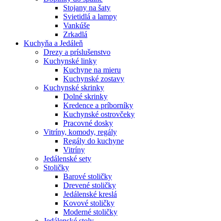
Stojany na šaty
Svietidlá a lampy
Vankúše
Zrkadlá
Kuchyňa a Jedáleň
Drezy a príslušenstvo
Kuchynské linky
Kuchyne na mieru
Kuchynské zostavy
Kuchynské skrinky
Dolné skrinky
Kredence a príborníky
Kuchynské ostrovčeky
Pracovné dosky
Vitríny, komody, regály
Regály do kuchyne
Vitríny
Jedálenské sety
Stoličky
Barové stoličky
Drevené stoličky
Jedálenské kreslá
Kovové stoličky
Moderné stoličky
Jedálenské stoly