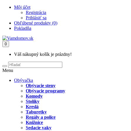
Môj účet
Registrácia
Prihlásiť sa
Obľúbené produkty (0)
Pokladňa
0
Váš nákupný košík je prázdny!
Menu
Obývačka
Obývacie steny
Obývacie programy
Komody
Stolíky
Kreslá
Taburetky
Regály a police
Knižnice
Sedacie vaky