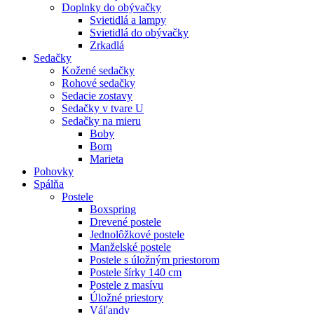
Doplnky do obývačky
Svietidlá a lampy
Svietidlá do obývačky
Zrkadlá
Sedačky
Kožené sedačky
Rohové sedačky
Sedacie zostavy
Sedačky v tvare U
Sedačky na mieru
Boby
Born
Marieta
Pohovky
Spálňa
Postele
Boxspring
Drevené postele
Jednolôžkové postele
Manželské postele
Postele s úložným priestorom
Postele šírky 140 cm
Postele z masívu
Úložné priestory
Váľandy