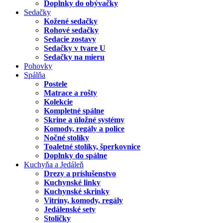
Doplnky do obývačky
Sedačky
Kožené sedačky
Rohové sedačky
Sedacie zostavy
Sedačky v tvare U
Sedačky na mieru
Pohovky
Spálňa
Postele
Matrace a rošty
Kolekcie
Kompletné spálne
Skrine a úložné systémy
Komody, regály a police
Nočné stolíky
Toaletné stolíky, šperkovnice
Doplnky do spálne
Kuchyňa a Jedáleň
Drezy a príslušenstvo
Kuchynské linky
Kuchynské skrinky
Vitríny, komody, regály
Jedálenské sety
Stoličky