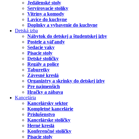
Jedálenské stoly
Servírovacie stolíky
Vitríny a komody
Lavice do kuchyne
Doplnky a vybavenie do kuchyne
Detská izba
Nábytok do detskej a študentskej izby
Postele a váľandy
Sedacie vaky
Písacie stoly
Detské stoličky
Regály a police
Taburetky
Závesné kreslá
Organizéry a skrinky do detskej izby
Pre najmenších
Hračky a zábava
Kancelária
Kancelársky sektor
Kompletné kancelárie
Príslušenstvo
Kancelárske stoličky
Herné kreslá
Konferenčné stoličky
Písacie stoly