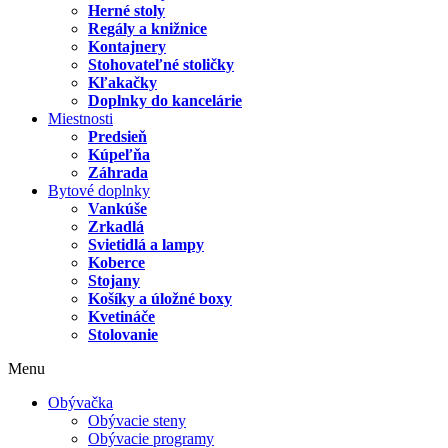
Herné stoly
Regály a knižnice
Kontajnery
Stohovateľné stoličky
Kľakačky
Doplnky do kancelárie
Miestnosti
Predsieň
Kúpeľňa
Záhrada
Bytové doplnky
Vankúše
Zrkadlá
Svietidlá a lampy
Koberce
Stojany
Košíky a úložné boxy
Kvetináče
Stolovanie
Menu
Obývačka
Obývacie steny
Obývacie programy