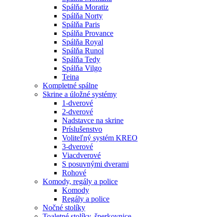
Spálňa Moratiz
Spálňa Norty
Spálňa Paris
Spálňa Provance
Spálňa Royal
Spálňa Runol
Spálňa Tedy
Spálňa Vilgo
Teina
Kompletné spálne
Skrine a úložné systémy
1-dverové
2-dverové
Nadstavce na skrine
Príslušenstvo
Voliteľný systém KREO
3-dverové
Viacdverové
S posuvnými dverami
Rohové
Komody, regály a police
Komody
Regály a police
Nočné stolíky
Toaletné stolíky, šperkovnice