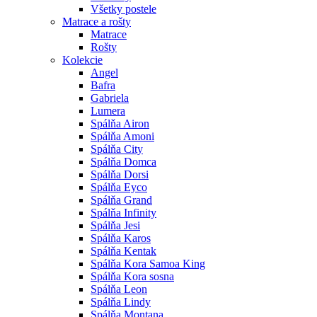
Všetky postele
Matrace a rošty
Matrace
Rošty
Kolekcie
Angel
Bafra
Gabriela
Lumera
Spálňa Airon
Spálňa Amoni
Spálňa City
Spálňa Domca
Spálňa Dorsi
Spálňa Eyco
Spálňa Grand
Spálňa Infinity
Spálňa Jesi
Spálňa Karos
Spálňa Kentak
Spálňa Kora Samoa King
Spálňa Kora sosna
Spálňa Leon
Spálňa Lindy
Spálňa Montana