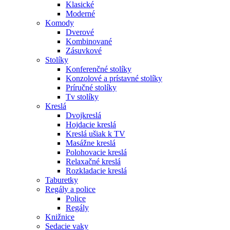
Klasické
Moderné
Komody
Dverové
Kombinované
Zásuvkové
Stolíky
Konferenčné stolíky
Konzolové a prístavné stolíky
Príručné stolíky
Tv stolíky
Kreslá
Dvojkreslá
Hojdacie kreslá
Kreslá ušiak k TV
Masážne kreslá
Polohovacie kreslá
Relaxačné kreslá
Rozkladacie kreslá
Taburetky
Regály a police
Police
Regály
Knižnice
Sedacie vaky