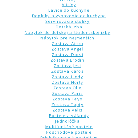
Vitríny
Lavice do kuchyne
Doplnky a vybavenie do kuchyne
Servírovacie stolíky
Detská izba
Nábytok do detskej a študentskej izby
Nábytok pre najmenších
Zostava Airon
Zostava Angel
Zostava Dorsi
Zostava Erodin
Zostava Jesi
Zostava Karos
Zostava Lindy
Zostava Norty
Zostava Olje
Zostava Paris
Zostava Teyo
Zostava Topty
Zostava Velis
Postele a váľandy
Jednolôžka
Multifunkčné postele
Poschodové postele
Príslušenstvo k posteliam