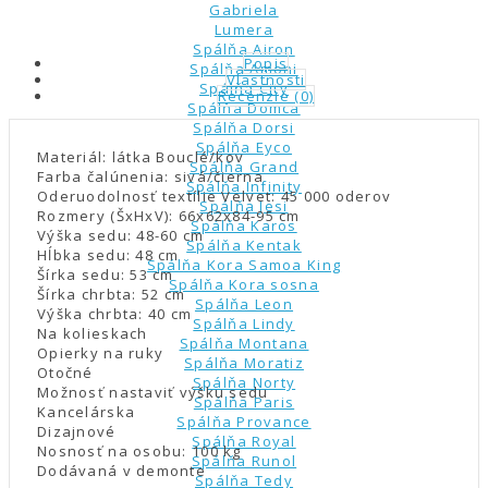
Gabriela
Lumera
Spálňa Airon
Popis
Spálňa Amoni
Vlastnosti
Spálňa City
Recenzie (0)
Spálňa Domca
Spálňa Dorsi
Spálňa Eyco
Materiál: látka Bouclé/kov
Spálňa Grand
Farba čalúnenia: sivá/čierna
Spálňa Infinity
Oderuodolnosť textílie Velvet: 45 000 oderov
Spálňa Jesi
Rozmery (ŠxHxV): 66x62x84-95 cm
Spálňa Karos
Výška sedu: 48-60 cm
Spálňa Kentak
Hĺbka sedu: 48 cm
Spálňa Kora Samoa King
Šírka sedu: 53 cm
Spálňa Kora sosna
Šírka chrbta: 52 cm
Spálňa Leon
Výška chrbta: 40 cm
Spálňa Lindy
Na kolieskach
Spálňa Montana
Opierky na ruky
Spálňa Moratiz
Otočné
Spálňa Norty
Možnosť nastaviť výšku sedu
Spálňa Paris
Kancelárska
Spálňa Provance
Dizajnové
Spálňa Royal
Nosnosť na osobu: 100 kg
Spálňa Runol
Dodávaná v demonte
Spálňa Tedy