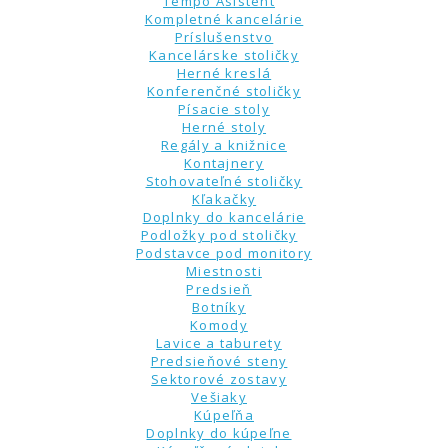
Tempo Asistent
Kompletné kancelárie
Príslušenstvo
Kancelárske stoličky
Herné kreslá
Konferenčné stoličky
Písacie stoly
Herné stoly
Regály a knižnice
Kontajnery
Stohovateľné stoličky
Kľakačky
Doplnky do kancelárie
Podložky pod stoličky
Podstavce pod monitory
Miestnosti
Predsieň
Botníky
Komody
Lavice a taburety
Predsieňové steny
Sektorové zostavy
Vešiaky
Kúpeľňa
Doplnky do kúpeľne