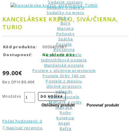
Sedacie zostavy
Sedačky v tvare U
Sedačky na mieru
KANCELÁRSKE KRESLO, SIVÁ/ČIERNA,
Boby
Born
TURIO
Marieta
Pohovky
Spálňa
Postele
Kód produktu:
0000402987
Boxspring
Dostupnosť:
Na sklade 6 ks
Drevené postele
Jednolôžkové postele
Manželské postele
Postele s úložným priestorom
99.00€
Postele šírky 140 cm
Postele z masívu
Bez DPH:
80.49€
Úložné priestory
Váľandy
Množstvo
Všetky postele
DO KOŠÍKA
Matrace a rošty
Obľúbený produkt
Porovnať produkt
Matrace
Rošty
Kolekcie
Počet hodnotení: 0
Angel
Napísať recenziu
Bafra