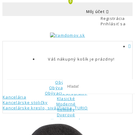
0
Môj účet
Registrácia
Prihlásiť sa
Váš nákupný košík je prázdny!
Obývačka
Obývacie steny
Obývacie programy
Kancelária
Klasické
Kancelárske stoličky
Moderné
Kancelárske kreslo, sivá/čierna, TURIO
Komody
Dverové
Kombinované
Zásuvkové
Stolíky