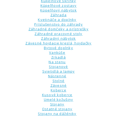
Kúpeľňové skrinky
Kúpeľňové zostavy
Kúpeľňový nábytok
Záhrada
Kvetináče a doplnky
Príslušenstvo do záhrady
Záhradné domčeky a prístrešky
Záhradné pracovné stoly
Záhradný nábytok
Závesné hojdacie kreslá, hojdačky
Bytové doplnky
Vankúše
Zrkadlá
Na stenu
Stojanové
Svietidlá a lampy
Nástenné
Stolné
Závesné
Koberce
Kusové koberce
Umelé kožušiny
Stojany
Ostatné stojany
Stojany na dáždniky