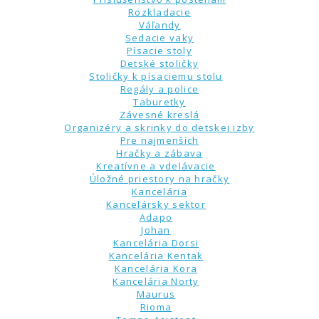
Rozkladacie
Váľandy
Sedacie vaky
Písacie stoly
Detské stoličky
Stoličky k písaciemu stolu
Regály a police
Taburetky
Závesné kreslá
Organizéry a skrinky do detskej izby
Pre najmenších
Hračky a zábava
Kreatívne a vdelávacie
Úložné priestory na hračky
Kancelária
Kancelársky sektor
Adapo
Johan
Kancelária Dorsi
Kancelária Kentak
Kancelária Kora
Kancelária Norty
Maurus
Rioma