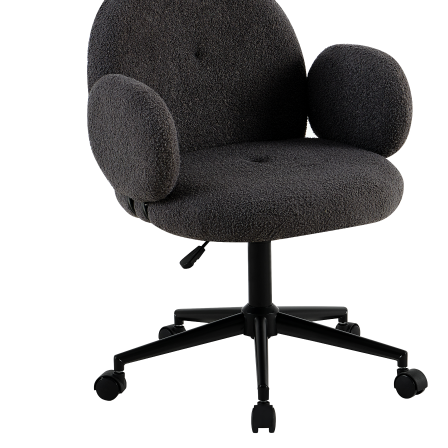
Konferenčné stolíky
Konzolové a prístavné stolíky
Príručné stolíky
Tv stolíky
Kreslá
Dvojkreslá
Hojdacie kreslá
Kreslá ušiak k TV
Masážne kreslá
Polohovacie kreslá
Relaxačné kreslá
Rozkladacie kreslá
Taburetky
Regály a police
Police
Regály
Knižnice
Sedacie vaky
Doplnky do obývačky
Svietidlá a lampy
Svietidlá do obývačky
Zrkadlá
Sedačky
Kožené sedačky
Rohové sedačky