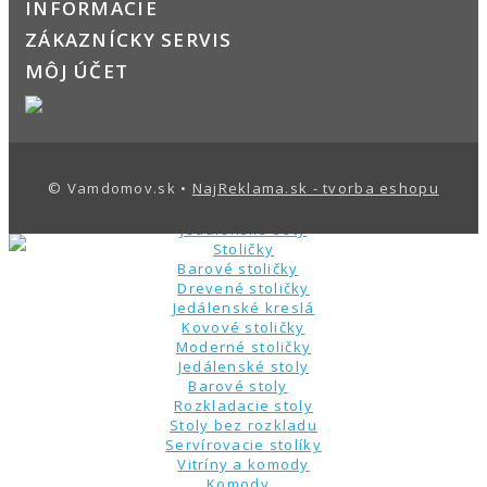
INFORMÁCIE
Kuchynské linky
Kuchyne na mieru
ZÁKAZNÍCKY SERVIS
Kuchynské zostavy
MÔJ ÚČET
Kuchynské skrinky
Dolné skrinky
Kredence a príborníky
Kuchynské ostrovčeky
Pracovné dosky
Vitríny, komody, regály
© Vamdomov.sk •
NajReklama.sk - tvorba eshopu
Regály do kuchyne
Vitríny
Jedálenské sety
Stoličky
Barové stoličky
Drevené stoličky
Jedálenské kreslá
Kovové stoličky
Moderné stoličky
Jedálenské stoly
Barové stoly
Rozkladacie stoly
Stoly bez rozkladu
Servírovacie stolíky
Vitríny a komody
Komody