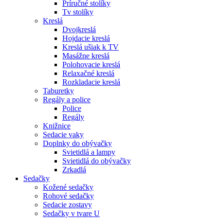
Príručné stolíky
Tv stolíky
Kreslá
Dvojkreslá
Hojdacie kreslá
Kreslá ušiak k TV
Masážne kreslá
Polohovacie kreslá
Relaxačné kreslá
Rozkladacie kreslá
Taburetky
Regály a police
Police
Regály
Knižnice
Sedacie vaky
Doplnky do obývačky
Svietidlá a lampy
Svietidlá do obývačky
Zrkadlá
Sedačky
Kožené sedačky
Rohové sedačky
Sedacie zostavy
Sedačky v tvare U