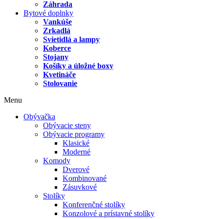
Záhrada
Bytové doplnky
Vankúše
Zrkadlá
Svietidlá a lampy
Koberce
Stojany
Košíky a úložné boxy
Kvetináče
Stolovanie
Menu
Obývačka
Obývacie steny
Obývacie programy
Klasické
Moderné
Komody
Dverové
Kombinované
Zásuvkové
Stolíky
Konferenčné stolíky
Konzolové a prístavné stolíky