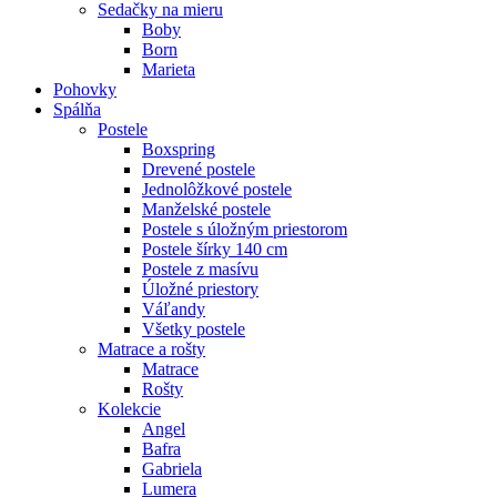
Sedačky na mieru
Boby
Born
Marieta
Pohovky
Spálňa
Postele
Boxspring
Drevené postele
Jednolôžkové postele
Manželské postele
Postele s úložným priestorom
Postele šírky 140 cm
Postele z masívu
Úložné priestory
Váľandy
Všetky postele
Matrace a rošty
Matrace
Rošty
Kolekcie
Angel
Bafra
Gabriela
Lumera