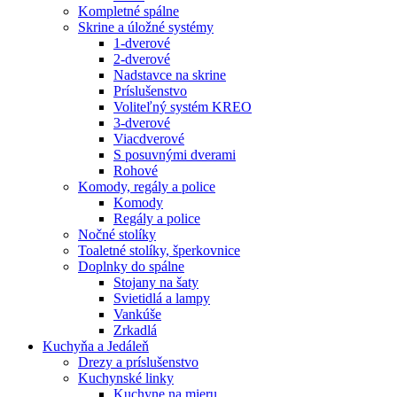
Kompletné spálne
Skrine a úložné systémy
1-dverové
2-dverové
Nadstavce na skrine
Príslušenstvo
Voliteľný systém KREO
3-dverové
Viacdverové
S posuvnými dverami
Rohové
Komody, regály a police
Komody
Regály a police
Nočné stolíky
Toaletné stolíky, šperkovnice
Doplnky do spálne
Stojany na šaty
Svietidlá a lampy
Vankúše
Zrkadlá
Kuchyňa a Jedáleň
Drezy a príslušenstvo
Kuchynské linky
Kuchyne na mieru