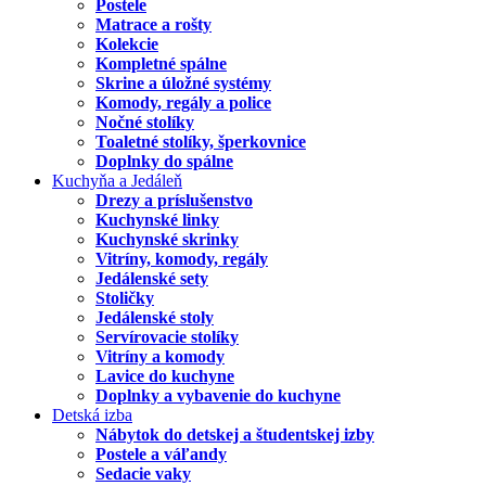
Postele
Matrace a rošty
Kolekcie
Kompletné spálne
Skrine a úložné systémy
Komody, regály a police
Nočné stolíky
Toaletné stolíky, šperkovnice
Doplnky do spálne
Kuchyňa a Jedáleň
Drezy a príslušenstvo
Kuchynské linky
Kuchynské skrinky
Vitríny, komody, regály
Jedálenské sety
Stoličky
Jedálenské stoly
Servírovacie stolíky
Vitríny a komody
Lavice do kuchyne
Doplnky a vybavenie do kuchyne
Detská izba
Nábytok do detskej a študentskej izby
Postele a váľandy
Sedacie vaky