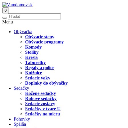
0
Menu
Obývačka
Obývacie steny
Obývacie programy
Komody
Stolíky
Kreslá
Taburetky
Regály a police
Knižnice
Sedacie vaky
Doplnky do obývačky
Sedačky
Kožené sedačky
Rohové sedačky
Sedacie zostavy
Sedačky v tvare U
Sedačky na mieru
Pohovky
Spálňa