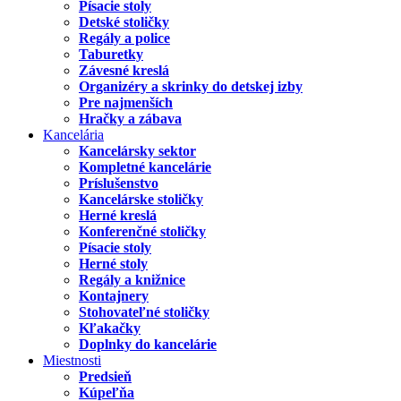
Písacie stoly
Detské stoličky
Regály a police
Taburetky
Závesné kreslá
Organizéry a skrinky do detskej izby
Pre najmenších
Hračky a zábava
Kancelária
Kancelársky sektor
Kompletné kancelárie
Príslušenstvo
Kancelárske stoličky
Herné kreslá
Konferenčné stoličky
Písacie stoly
Herné stoly
Regály a knižnice
Kontajnery
Stohovateľné stoličky
Kľakačky
Doplnky do kancelárie
Miestnosti
Predsieň
Kúpeľňa