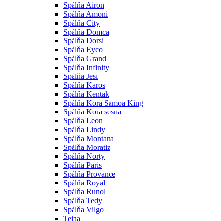
Spálňa Airon
Spálňa Amoni
Spálňa City
Spálňa Domca
Spálňa Dorsi
Spálňa Eyco
Spálňa Grand
Spálňa Infinity
Spálňa Jesi
Spálňa Karos
Spálňa Kentak
Spálňa Kora Samoa King
Spálňa Kora sosna
Spálňa Leon
Spálňa Lindy
Spálňa Montana
Spálňa Moratiz
Spálňa Norty
Spálňa Paris
Spálňa Provance
Spálňa Royal
Spálňa Runol
Spálňa Tedy
Spálňa Vilgo
Teina