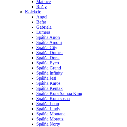
Matrace
Rošty
Kolekcie
Angel
Bafra
Gabriela
Lumera
Spálňa Airon
Spálňa Amoni
Spálňa City
Spálňa Domca
Spálňa Dorsi
Spálňa Eyco
Spálňa Grand
Spálňa Infinity
Spálňa Jesi
Spálňa Karos
Spálňa Kentak
Spálňa Kora Samoa King
Spálňa Kora sosna
Spálňa Leon
Spálňa Lindy
Spálňa Montana
Spálňa Moratiz
Spálňa Norty