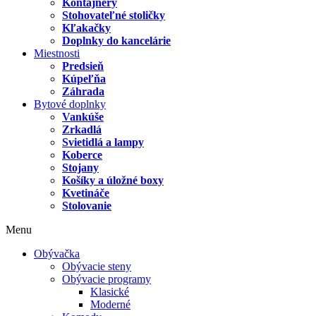
Kontajnery
Stohovateľné stoličky
Kľakačky
Doplnky do kancelárie
Miestnosti
Predsieň
Kúpeľňa
Záhrada
Bytové doplnky
Vankúše
Zrkadlá
Svietidlá a lampy
Koberce
Stojany
Košíky a úložné boxy
Kvetináče
Stolovanie
Menu
Obývačka
Obývacie steny
Obývacie programy
Klasické
Moderné