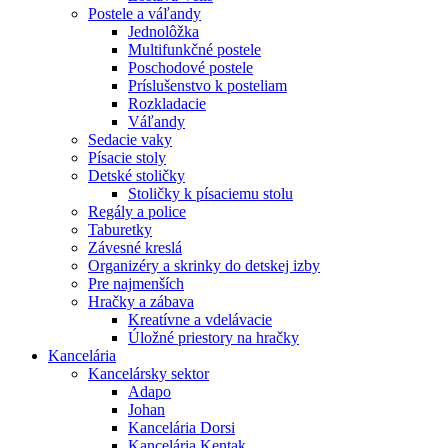
Postele a váľandy
Jednolôžka
Multifunkčné postele
Poschodové postele
Príslušenstvo k posteliam
Rozkladacie
Váľandy
Sedacie vaky
Písacie stoly
Detské stoličky
Stoličky k písaciemu stolu
Regály a police
Taburetky
Závesné kreslá
Organizéry a skrinky do detskej izby
Pre najmenších
Hračky a zábava
Kreatívne a vdelávacie
Úložné priestory na hračky
Kancelária
Kancelársky sektor
Adapo
Johan
Kancelária Dorsi
Kancelária Kentak