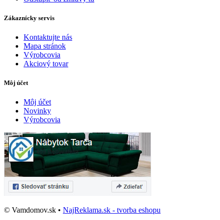
Zákaznícky servis
Kontaktujte nás
Mapa stránok
Výrobcovia
Akciový tovar
Môj účet
Môj účet
Novinky
Výrobcovia
© Vamdomov.sk •
NajReklama.sk - tvorba eshopu