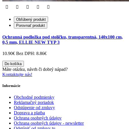
Obľúbený produkt
Porovnať produkt
Ochranná podložka pod stoličku, transparentná, 140x100 cm,
0,5 mm, ELLIE NEW TYP 3
10.90€
Bez DPH: 8.86€
Do košíka
Máte otázku, návrh či dobrý nápad?
Kontaktujte nás!
Informácie
Obchodné podmienky
Reklamačný poriadok
Odstúpenie od zmluvy
Doprava a platba
Ochrana osobných údajov
Ochrana osobných údajov - newsletter
Odstúpiť od zmluvy tu