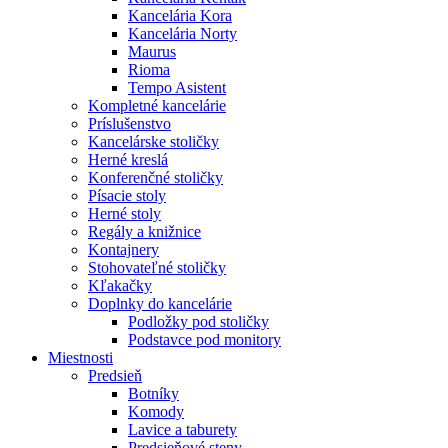
Kancelária Kora
Kancelária Norty
Maurus
Rioma
Tempo Asistent
Kompletné kancelárie
Príslušenstvo
Kancelárske stoličky
Herné kreslá
Konferenčné stoličky
Písacie stoly
Herné stoly
Regály a knižnice
Kontajnery
Stohovateľné stoličky
Kľakačky
Doplnky do kancelárie
Podložky pod stoličky
Podstavce pod monitory
Miestnosti
Predsieň
Botníky
Komody
Lavice a taburety
Predsieňové steny