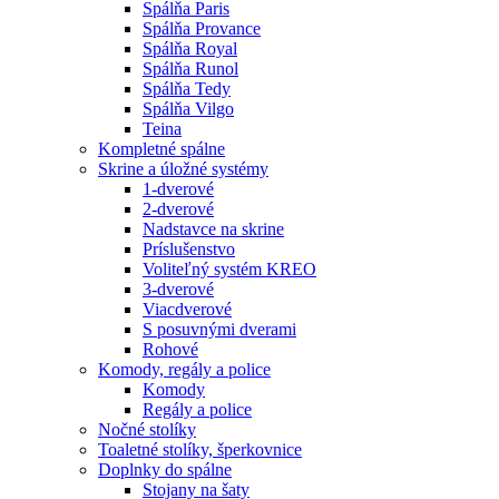
Spálňa Paris
Spálňa Provance
Spálňa Royal
Spálňa Runol
Spálňa Tedy
Spálňa Vilgo
Teina
Kompletné spálne
Skrine a úložné systémy
1-dverové
2-dverové
Nadstavce na skrine
Príslušenstvo
Voliteľný systém KREO
3-dverové
Viacdverové
S posuvnými dverami
Rohové
Komody, regály a police
Komody
Regály a police
Nočné stolíky
Toaletné stolíky, šperkovnice
Doplnky do spálne
Stojany na šaty