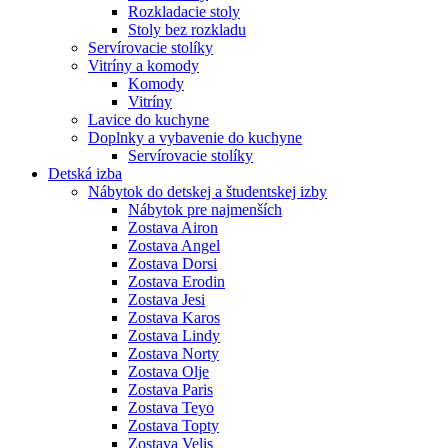
Rozkladacie stoly
Stoly bez rozkladu
Servírovacie stolíky
Vitríny a komody
Komody
Vitríny
Lavice do kuchyne
Doplnky a vybavenie do kuchyne
Servírovacie stolíky
Detská izba
Nábytok do detskej a študentskej izby
Nábytok pre najmenších
Zostava Airon
Zostava Angel
Zostava Dorsi
Zostava Erodin
Zostava Jesi
Zostava Karos
Zostava Lindy
Zostava Norty
Zostava Olje
Zostava Paris
Zostava Teyo
Zostava Topty
Zostava Velis