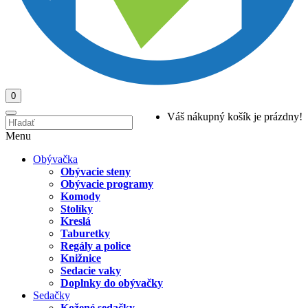
0
Váš nákupný košík je prázdny!
Menu
Obývačka
Obývacie steny
Obývacie programy
Komody
Stolíky
Kreslá
Taburetky
Regály a police
Knižnice
Sedacie vaky
Doplnky do obývačky
Sedačky
Kožené sedačky