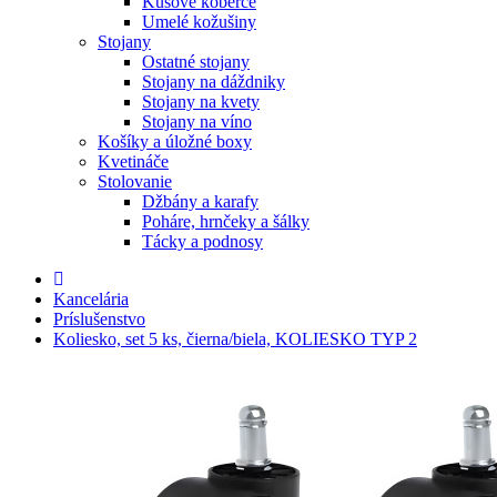
Kusové koberce
Umelé kožušiny
Stojany
Ostatné stojany
Stojany na dáždniky
Stojany na kvety
Stojany na víno
Košíky a úložné boxy
Kvetináče
Stolovanie
Džbány a karafy
Poháre, hrnčeky a šálky
Tácky a podnosy
Kancelária
Príslušenstvo
Koliesko, set 5 ks, čierna/biela, KOLIESKO TYP 2