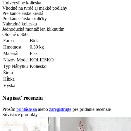
Univerzálne kolieska
Vhodné na tvrdé aj mäkké podlahy
Pre kancelárske kreslá
Pre kancelárske stoličky
Náhradné kolieska
Jednoduchá montáž len kliknutím
Otočné o 360°
Farba
Biela
Hmotnosť
0.39 kg
Materiál
Plast
Názov Model
KOLIESKO
Typ Nábytku
Koliesko
Šírka
Hĺbka
Výška
Napísať recenziu
Prosím
prihláste sa
alebo
zaregistrujte
pre pridanie recenzie
Súvisiace produkty