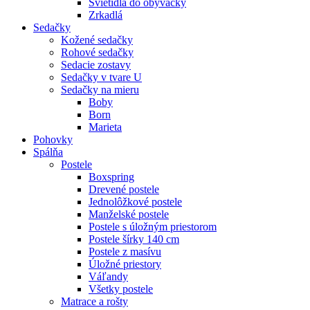
Svietidlá do obývačky
Zrkadlá
Sedačky
Kožené sedačky
Rohové sedačky
Sedacie zostavy
Sedačky v tvare U
Sedačky na mieru
Boby
Born
Marieta
Pohovky
Spálňa
Postele
Boxspring
Drevené postele
Jednolôžkové postele
Manželské postele
Postele s úložným priestorom
Postele šírky 140 cm
Postele z masívu
Úložné priestory
Váľandy
Všetky postele
Matrace a rošty