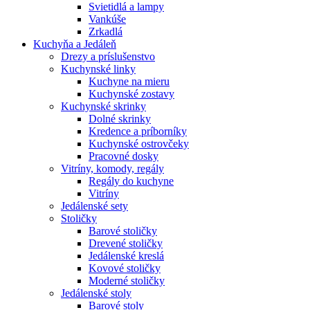
Svietidlá a lampy
Vankúše
Zrkadlá
Kuchyňa a Jedáleň
Drezy a príslušenstvo
Kuchynské linky
Kuchyne na mieru
Kuchynské zostavy
Kuchynské skrinky
Dolné skrinky
Kredence a príborníky
Kuchynské ostrovčeky
Pracovné dosky
Vitríny, komody, regály
Regály do kuchyne
Vitríny
Jedálenské sety
Stoličky
Barové stoličky
Drevené stoličky
Jedálenské kreslá
Kovové stoličky
Moderné stoličky
Jedálenské stoly
Barové stoly