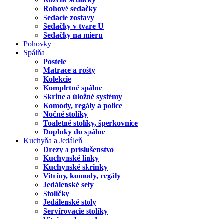
Rohové sedačky
Sedacie zostavy
Sedačky v tvare U
Sedačky na mieru
Pohovky
Spálňa
Postele
Matrace a rošty
Kolekcie
Kompletné spálne
Skrine a úložné systémy
Komody, regály a police
Nočné stolíky
Toaletné stolíky, šperkovnice
Doplnky do spálne
Kuchyňa a Jedáleň
Drezy a príslušenstvo
Kuchynské linky
Kuchynské skrinky
Vitríny, komody, regály
Jedálenské sety
Stoličky
Jedálenské stoly
Servírovacie stolíky