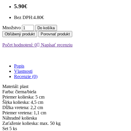
5.90€
Bez DPH:
4.80€
Množstvo
Do košíka
Obľúbený produkt
Porovnať produkt
Počet hodnotení: 0
Napísať recenziu
Popis
Vlastnosti
Recenzie (0)
Materiál: plast
Farba: čierna/biela
Priemer kolieska: 5 cm
Šírka kolieska: 4,5 cm
Dĺžka vretena: 2,2 cm
Priemer vretena: 1,1 cm
Náhradné kolieska
Zaťaženie kolieska: max. 50 kg
Set 5 ks