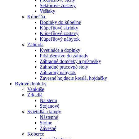
Sektorové zostavy
Vešiaky
Kúpeľňa
Doplnky do kúpeľne
Kúpeľňové skrinky
Kúpeľňové zostavy
Kúpeľňový nábytok
Záhrada
Kvetináče a doplnky
Príslušenstvo do záhrady
Záhradné domčeky a prístrešky
Záhradné pracovné stoly
Záhradný nábytok
Závesné hojdacie kreslá, hojdačky
Bytové doplnky
Vankúše
Zrkadlá
Na stenu
Stojanové
Svietidlá a lampy
Nástenné
Stolné
Závesné
Koberce