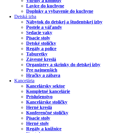
Vitríny a komody
Lavice do kuchyne
Doplnky a vybavenie do kuchyne
Detská izba
Nábytok do detskej a študentskej izby
Postele a váľandy
Sedacie vaky
Písacie stoly
Detské stoličky
Regály a police
Taburetky
Závesné kreslá
Organizéry a skrinky do detskej izby
Pre najmenších
Hračky a zábava
Kancelária
Kancelársky sektor
Kompletné kancelárie
Príslušenstvo
Kancelárske stoličky
Herné kreslá
Konferenčné stoličky
Písacie stoly
Herné stoly
Regály a knižnice