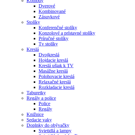
Komody
Dverové
Kombinované
Zásuvkové
Stolíky
Konferenčné stolíky
Konzolové a prístavné stolíky
Príručné stolíky
Tv stolíky
Kreslá
Dvojkreslá
Hojdacie kreslá
Kreslá ušiak k TV
Masážne kreslá
Polohovacie kreslá
Relaxačné kreslá
Rozkladacie kreslá
Taburetky
Regály a police
Police
Regály
Knižnice
Sedacie vaky
Doplnky do obývačky
Svietidlá a lampy