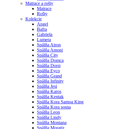
Matrace a rošty
Matrace
Rošty
Kolekcie
Angel
Bafra
Gabriela
Lumera
Spálňa Airon
Spálňa Amoni
Spálňa City
Spálňa Domca
Spálňa Dorsi
Spálňa Eyco
Spálňa Grand
Spálňa Infinity
Spálňa Jesi
Spálňa Karos
Spálňa Kentak
Spálňa Kora Samoa King
Spálňa Kora sosna
Spálňa Leon
Spálňa Lindy
Spálňa Montana
Spálňa Moratiz