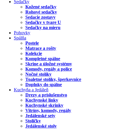
Sedačky
Kožené sedačky
Rohové sedačky
Sedacie zostavy
Sedačky v tvare U
Sedačky na mieru
Pohovky
Spálňa
Postele
Matrace a rošty
Kolekcie
Kompletné spálne
Skrine a úložné systémy
Komody, regály a police
Nočné stolíky
Toaletné stolíky, šperkovnice
Doplnky do spálne
Kuchyňa a Jedáleň
Drezy a príslušenstvo
Kuchynské linky
Kuchynské skrinky
Vitríny, komody, regály
Jedálenské sety
Stoličky
Jedálenské stoly