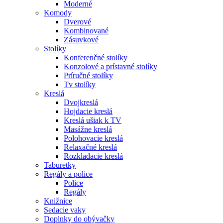
Moderné
Komody
Dverové
Kombinované
Zásuvkové
Stolíky
Konferenčné stolíky
Konzolové a prístavné stolíky
Príručné stolíky
Tv stolíky
Kreslá
Dvojkreslá
Hojdacie kreslá
Kreslá ušiak k TV
Masážne kreslá
Polohovacie kreslá
Relaxačné kreslá
Rozkladacie kreslá
Taburetky
Regály a police
Police
Regály
Knižnice
Sedacie vaky
Doplnky do obývačky