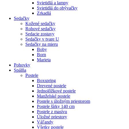
Svietidlá a lampy
Svietidlá do obývačky
Zrkadlá
Sedačky
Kožené sedačky
Rohové sedačky
Sedacie zostavy
Sedačky v tvare U
Sedačky na mieru
Boby
Born
Marieta
Pohovky
Spálňa
Postele
Boxspring
Drevené postele
Jednolôžkové postele
Manželské postele
Postele s úložným priestorom
Postele šírky 140 cm
Postele z masívu
Úložné priestory
Váľandy
Všetky postele