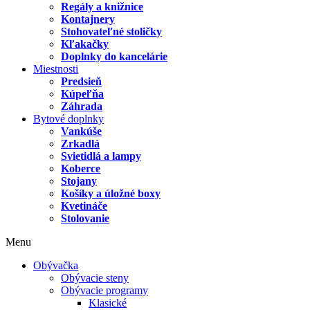
Regály a knižnice
Kontajnery
Stohovateľné stoličky
Kľakačky
Doplnky do kancelárie
Miestnosti
Predsieň
Kúpeľňa
Záhrada
Bytové doplnky
Vankúše
Zrkadlá
Svietidlá a lampy
Koberce
Stojany
Košíky a úložné boxy
Kvetináče
Stolovanie
Menu
Obývačka
Obývacie steny
Obývacie programy
Klasické