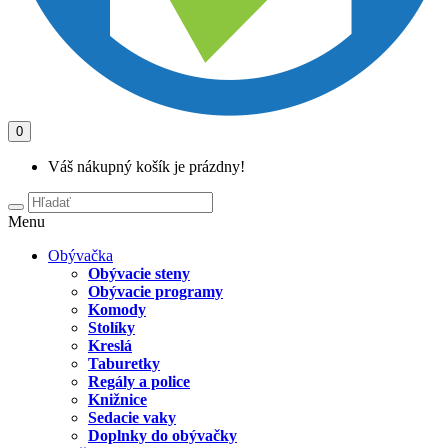
0
Váš nákupný košík je prázdny!
Menu
Obývačka
Obývacie steny
Obývacie programy
Komody
Stolíky
Kreslá
Taburetky
Regály a police
Knižnice
Sedacie vaky
Doplnky do obývačky