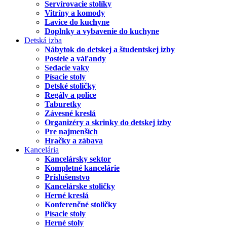
Servírovacie stolíky
Vitríny a komody
Lavice do kuchyne
Doplnky a vybavenie do kuchyne
Detská izba
Nábytok do detskej a študentskej izby
Postele a váľandy
Sedacie vaky
Písacie stoly
Detské stoličky
Regály a police
Taburetky
Závesné kreslá
Organizéry a skrinky do detskej izby
Pre najmenších
Hračky a zábava
Kancelária
Kancelársky sektor
Kompletné kancelárie
Príslušenstvo
Kancelárske stoličky
Herné kreslá
Konferenčné stoličky
Písacie stoly
Herné stoly