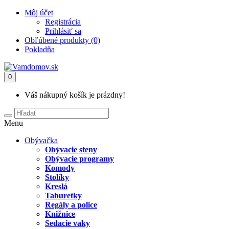
Môj účet
Registrácia
Prihlásiť sa
Obľúbené produkty (0)
Pokladňa
0
Váš nákupný košík je prázdny!
Menu
Obývačka
Obývacie steny
Obývacie programy
Komody
Stolíky
Kreslá
Taburetky
Regály a police
Knižnice
Sedacie vaky