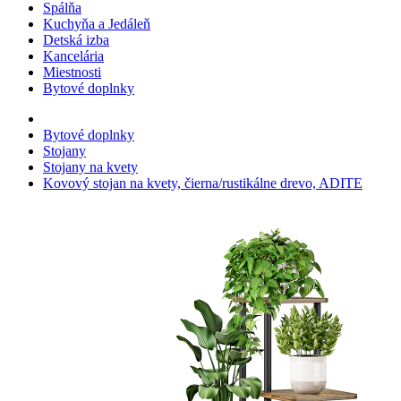
Spálňa
Kuchyňa a Jedáleň
Detská izba
Kancelária
Miestnosti
Bytové doplnky
Bytové doplnky
Stojany
Stojany na kvety
Kovový stojan na kvety, čierna/rustikálne drevo, ADITE