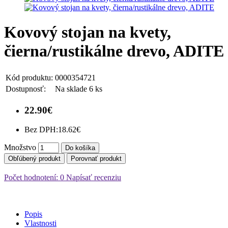
Kovový stojan na kvety,
čierna/rustikálne drevo, ADITE
Kód produktu:
0000354721
Dostupnosť:
Na sklade 6 ks
22.90€
Bez DPH:
18.62€
Množstvo
Do košíka
Obľúbený produkt
Porovnať produkt
Počet hodnotení: 0
Napísať recenziu
Popis
Vlastnosti