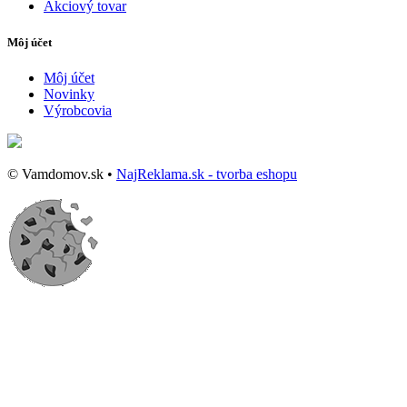
Akciový tovar
Môj účet
Môj účet
Novinky
Výrobcovia
© Vamdomov.sk •
NajReklama.sk - tvorba eshopu