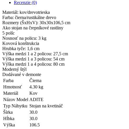
Recenzie (0)
Materiál: kov/drevotrieska
Farba: čierna/rustikálne drevo
Rozmery (ŠxHxV): 30x30x106,5 cm
Ako stojan na črepníkové rastliny
5 políc
Nosnosť na policu: 3 kg
Kovová konštrukcia
Hrubka tyče: 1,6 cm
Výška medzi 1 a 2 policou: 27,5 cm
Výška medzi 1 a 3 policou: 54 cm
Výška medzi 1 a 4 policou: 80 cm
Moderný štýl
Dodávané v demonte
Farba
Čierna
Hmotnosť
4.30 kg
Materiál
Kov
Názov Model
ADITE
Typ Nábytku
Stojan na kvetináč
Šírka
30.0
Hĺbka
30.0
Výška
106.5