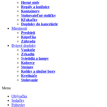
Herné stoly
Regály a knižnice
Kontajnery
Stohovateľné stoličky
Kľakačky
Doplnky do kancelárie
Miestnosti
Predsieň
Kúpeľňa
Záhrada
Bytové doplnky
Vankúše
Zrkadlá
Svietidlá a lampy
Koberce
Stojany
Košíky a úložné boxy
Kvetináče
Stolovanie
Menu
Obývačka
Sedačky
Pohovky