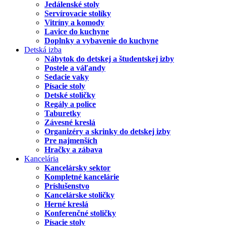
Jedálenské stoly
Servírovacie stolíky
Vitríny a komody
Lavice do kuchyne
Doplnky a vybavenie do kuchyne
Detská izba
Nábytok do detskej a študentskej izby
Postele a váľandy
Sedacie vaky
Písacie stoly
Detské stoličky
Regály a police
Taburetky
Závesné kreslá
Organizéry a skrinky do detskej izby
Pre najmenších
Hračky a zábava
Kancelária
Kancelársky sektor
Kompletné kancelárie
Príslušenstvo
Kancelárske stoličky
Herné kreslá
Konferenčné stoličky
Písacie stoly