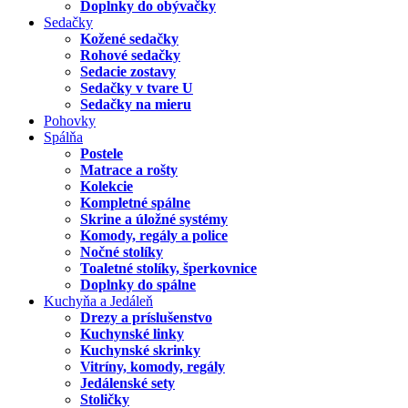
Doplnky do obývačky
Sedačky
Kožené sedačky
Rohové sedačky
Sedacie zostavy
Sedačky v tvare U
Sedačky na mieru
Pohovky
Spálňa
Postele
Matrace a rošty
Kolekcie
Kompletné spálne
Skrine a úložné systémy
Komody, regály a police
Nočné stolíky
Toaletné stolíky, šperkovnice
Doplnky do spálne
Kuchyňa a Jedáleň
Drezy a príslušenstvo
Kuchynské linky
Kuchynské skrinky
Vitríny, komody, regály
Jedálenské sety
Stoličky