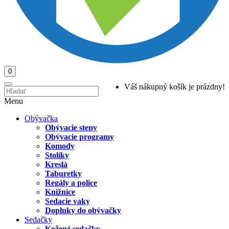
0
Váš nákupný košík je prázdny!
Menu
Obývačka
Obývacie steny
Obývacie programy
Komody
Stolíky
Kreslá
Taburetky
Regály a police
Knižnice
Sedacie vaky
Doplnky do obývačky
Sedačky
Kožené sedačky