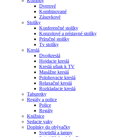
Komody
Dverové
Kombinované
Zásuvkové
Stolíky
Konferenčné stolíky
Konzolové a prístavné stolíky
Príručné stolíky
Tv stolíky
Kreslá
Dvojkreslá
Hojdacie kreslá
Kreslá ušiak k TV
Masážne kreslá
Polohovacie kreslá
Relaxačné kreslá
Rozkladacie kreslá
Taburetky
Regály a police
Police
Regály
Knižnice
Sedacie vaky
Doplnky do obývačky
Svietidlá a lampy