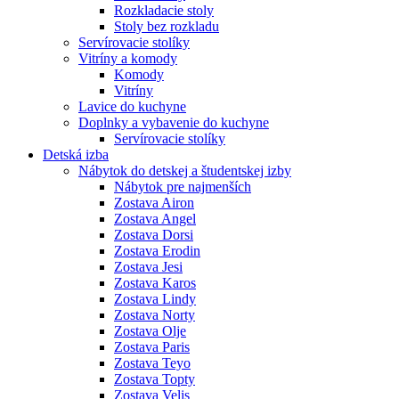
Rozkladacie stoly
Stoly bez rozkladu
Servírovacie stolíky
Vitríny a komody
Komody
Vitríny
Lavice do kuchyne
Doplnky a vybavenie do kuchyne
Servírovacie stolíky
Detská izba
Nábytok do detskej a študentskej izby
Nábytok pre najmenších
Zostava Airon
Zostava Angel
Zostava Dorsi
Zostava Erodin
Zostava Jesi
Zostava Karos
Zostava Lindy
Zostava Norty
Zostava Olje
Zostava Paris
Zostava Teyo
Zostava Topty
Zostava Velis