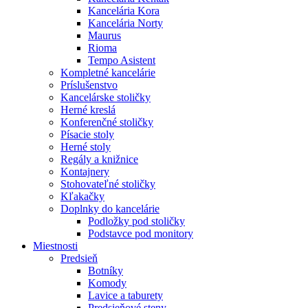
Kancelária Kora
Kancelária Norty
Maurus
Rioma
Tempo Asistent
Kompletné kancelárie
Príslušenstvo
Kancelárske stoličky
Herné kreslá
Konferenčné stoličky
Písacie stoly
Herné stoly
Regály a knižnice
Kontajnery
Stohovateľné stoličky
Kľakačky
Doplnky do kancelárie
Podložky pod stoličky
Podstavce pod monitory
Miestnosti
Predsieň
Botníky
Komody
Lavice a taburety
Predsieňové steny