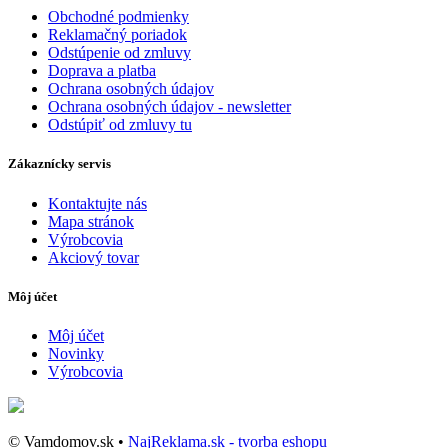
Obchodné podmienky
Reklamačný poriadok
Odstúpenie od zmluvy
Doprava a platba
Ochrana osobných údajov
Ochrana osobných údajov - newsletter
Odstúpiť od zmluvy tu
Zákaznícky servis
Kontaktujte nás
Mapa stránok
Výrobcovia
Akciový tovar
Môj účet
Môj účet
Novinky
Výrobcovia
© Vamdomov.sk •
NajReklama.sk - tvorba eshopu