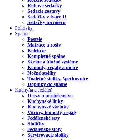
Rohové sedačky
Sedacie zostavy
Sedačky v tvare U
Sedačky na mieru
Pohovky
Spálňa
Postele
Matrace a rošty
Kolekcie
Kompletné spálne
Skrine a úložné systémy
Komody, regály a police
Nočné stolíky
Toaletné stolíky, šperkovnice
Doplnky do spálne
Kuchyňa a Jedáleň
Drezy a príslušenstvo
Kuchynské linky
Kuchynské skrinky
Vitríny, komody, regály
Jedálenské sety
Stoličky
Jedálenské stoly
Servírovacie stolíky