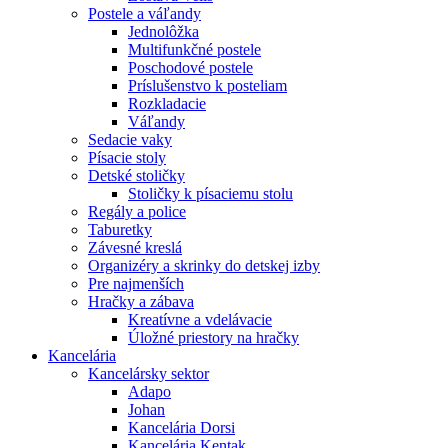
Postele a váľandy
Jednolôžka
Multifunkčné postele
Poschodové postele
Príslušenstvo k posteliam
Rozkladacie
Váľandy
Sedacie vaky
Písacie stoly
Detské stoličky
Stoličky k písaciemu stolu
Regály a police
Taburetky
Závesné kreslá
Organizéry a skrinky do detskej izby
Pre najmenších
Hračky a zábava
Kreatívne a vdelávacie
Úložné priestory na hračky
Kancelária
Kancelársky sektor
Adapo
Johan
Kancelária Dorsi
Kancelária Kentak