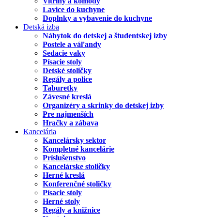
Vitríny a komody
Lavice do kuchyne
Doplnky a vybavenie do kuchyne
Detská izba
Nábytok do detskej a študentskej izby
Postele a váľandy
Sedacie vaky
Písacie stoly
Detské stoličky
Regály a police
Taburetky
Závesné kreslá
Organizéry a skrinky do detskej izby
Pre najmenších
Hračky a zábava
Kancelária
Kancelársky sektor
Kompletné kancelárie
Príslušenstvo
Kancelárske stoličky
Herné kreslá
Konferenčné stoličky
Písacie stoly
Herné stoly
Regály a knižnice