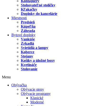
Kontajnery
Stohovateľné stoličky
Kľakačky
Doplnky do kancelárie
Miestnosti
Predsieň
Kúpeľňa
Záhrada
Bytové doplnky
Vankúše
Zrkadlá
Svietidlá a lampy
Koberce
Stojany
Košíky a úložné boxy
Kvetináče
Stolovanie
Menu
Obývačka
Obývacie steny
Obývacie programy
Klasické
Moderné