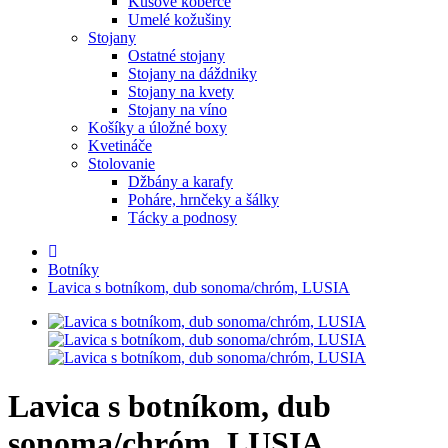
Kusové koberce
Umelé kožušiny
Stojany
Ostatné stojany
Stojany na dáždniky
Stojany na kvety
Stojany na víno
Košíky a úložné boxy
Kvetináče
Stolovanie
Džbány a karafy
Poháre, hrnčeky a šálky
Tácky a podnosy
Botníky
Lavica s botníkom, dub sonoma/chróm, LUSIA
Lavica s botníkom, dub
sonoma/chróm, LUSIA