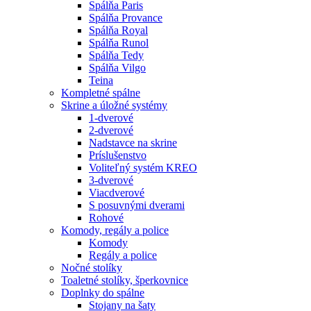
Spálňa Paris
Spálňa Provance
Spálňa Royal
Spálňa Runol
Spálňa Tedy
Spálňa Vilgo
Teina
Kompletné spálne
Skrine a úložné systémy
1-dverové
2-dverové
Nadstavce na skrine
Príslušenstvo
Voliteľný systém KREO
3-dverové
Viacdverové
S posuvnými dverami
Rohové
Komody, regály a police
Komody
Regály a police
Nočné stolíky
Toaletné stolíky, šperkovnice
Doplnky do spálne
Stojany na šaty