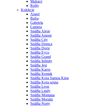
Matrace
Rošty
Kolekcie
Angel
Bafra
Gabriela
Lumera
Spálňa Airon
Spálňa Amoni
Spálňa City
Spálňa Domca
Spálňa Dorsi
Spálňa Eyco
Spálňa Grand
Spálňa Infinity
Spálňa Jesi
Spálňa Karos
Spálňa Kentak
Spálňa Kora Samoa King
Spálňa Kora sosna
Spálňa Leon
Spálňa Lindy
Spálňa Montana
Spálňa Moratiz
Spálňa Norty