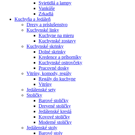
Svietidlá a lampy
Vankúše
Zrkadlá
Kuchyňa a Jedáleň
Drezy a príslušenstvo
Kuchynské linky
Kuchyne na mieru
Kuchynské zostavy
Kuchynské skrinky
Dolné skrinky
Kredence a príborníky
Kuchynské ostrovčeky
Pracovné dosky
Vitríny, komody, regály
Regály do kuchyne
Vitríny
Jedálenské sety
Stoličky
Barové stoličky
Drevené stoličky
Jedálenské kreslá
Kovové stoličky
Moderné stoličky
Jedálenské stoly
Barové stoly