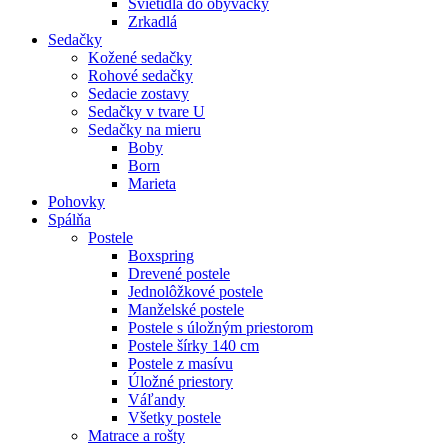
Svietidlá do obývačky
Zrkadlá
Sedačky
Kožené sedačky
Rohové sedačky
Sedacie zostavy
Sedačky v tvare U
Sedačky na mieru
Boby
Born
Marieta
Pohovky
Spálňa
Postele
Boxspring
Drevené postele
Jednolôžkové postele
Manželské postele
Postele s úložným priestorom
Postele šírky 140 cm
Postele z masívu
Úložné priestory
Váľandy
Všetky postele
Matrace a rošty