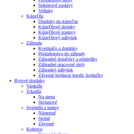
Sektorové zostavy
Vešiaky
Kúpeľňa
Doplnky do kúpeľne
Kúpeľňové skrinky
Kúpeľňové zostavy
Kúpeľňový nábytok
Záhrada
Kvetináče a doplnky
Príslušenstvo do záhrady
Záhradné domčeky a prístrešky
Záhradné pracovné stoly
Záhradný nábytok
Závesné hojdacie kreslá, hojdačky
Bytové doplnky
Vankúše
Zrkadlá
Na stenu
Stojanové
Svietidlá a lampy
Nástenné
Stolné
Závesné
Koberce