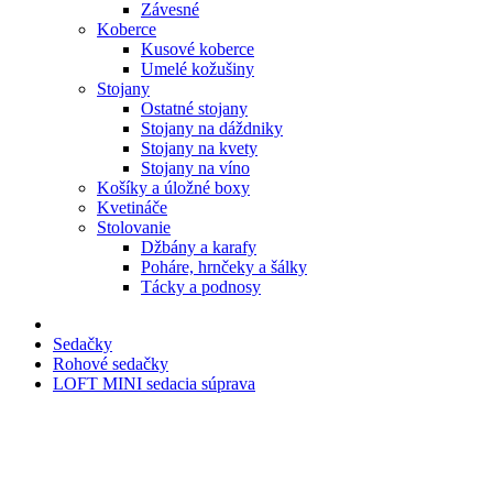
Závesné
Koberce
Kusové koberce
Umelé kožušiny
Stojany
Ostatné stojany
Stojany na dáždniky
Stojany na kvety
Stojany na víno
Košíky a úložné boxy
Kvetináče
Stolovanie
Džbány a karafy
Poháre, hrnčeky a šálky
Tácky a podnosy
Sedačky
Rohové sedačky
LOFT MINI sedacia súprava