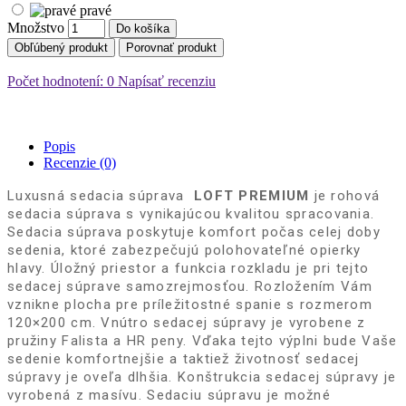
pravé
Množstvo
Do košíka
Obľúbený produkt
Porovnať produkt
Počet hodnotení: 0
Napísať recenziu
Popis
Recenzie (0)
Luxusná sedacia súprava  
LOFT PREMIUM
 je rohová 
sedacia súprava s vynikajúcou kvalitou spracovania. 
Sedacia súprava poskytuje komfort počas celej doby 
sedenia, ktoré zabezpečujú polohovateľné opierky 
hlavy.
 Úložný priestor a funkcia rozkladu je pri tejto 
sedacej súprave samozrejmosťou. Rozložením Vám 
vznikne plocha pre príležitostné spanie s rozmerom 
120×200 cm. Vnútro sedacej súpravy je vyrobene z 
pružiny Falista a HR peny. Vďaka tejto výplni bude Vaše 
sedenie komfortnejšie a taktiež životnosť sedacej 
súpravy je oveľa dlhšia. Konštrukcia sedacej súpravy je 
vyrobená z masívu. Sedaciu súpravu je možné 