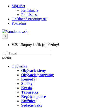
Môj účet
Registrácia
Prihlásiť sa
Obľúbené produkty (0)
Pokladňa
0
Váš nákupný košík je prázdny!
Menu
Obývačka
Obývacie steny
Obývacie programy
Komody
Stolíky
Kreslá
Taburetky
Regály a police
Knižnice
Sedacie vaky