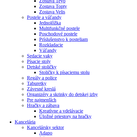
Zostava Teyo
Zostava Topty
Zostava Velis
Postele a váľandy
Jednolôžka
Multifunkčné postele
Poschodové postele
Príslušenstvo k posteliam
Rozkladacie
Váľandy
Sedacie vaky
Písacie stoly
Detské stoličky
Stoličky k písaciemu stolu
Regály a police
Taburetky
Závesné kreslá
Organizéry a skrinky do detskej izby
Pre najmenších
Hračky a zábava
Kreatívne a vdelávacie
Úložné priestory na hračky
Kancelária
Kancelársky sektor
Adapo