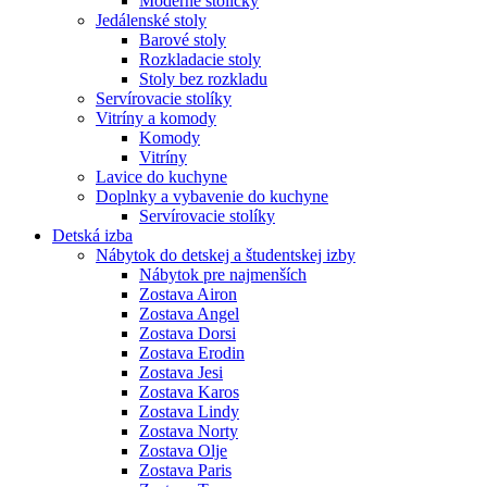
Moderné stoličky
Jedálenské stoly
Barové stoly
Rozkladacie stoly
Stoly bez rozkladu
Servírovacie stolíky
Vitríny a komody
Komody
Vitríny
Lavice do kuchyne
Doplnky a vybavenie do kuchyne
Servírovacie stolíky
Detská izba
Nábytok do detskej a študentskej izby
Nábytok pre najmenších
Zostava Airon
Zostava Angel
Zostava Dorsi
Zostava Erodin
Zostava Jesi
Zostava Karos
Zostava Lindy
Zostava Norty
Zostava Olje
Zostava Paris