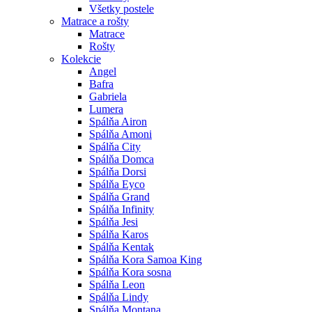
Všetky postele
Matrace a rošty
Matrace
Rošty
Kolekcie
Angel
Bafra
Gabriela
Lumera
Spálňa Airon
Spálňa Amoni
Spálňa City
Spálňa Domca
Spálňa Dorsi
Spálňa Eyco
Spálňa Grand
Spálňa Infinity
Spálňa Jesi
Spálňa Karos
Spálňa Kentak
Spálňa Kora Samoa King
Spálňa Kora sosna
Spálňa Leon
Spálňa Lindy
Spálňa Montana