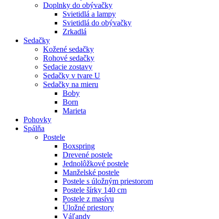
Doplnky do obývačky
Svietidlá a lampy
Svietidlá do obývačky
Zrkadlá
Sedačky
Kožené sedačky
Rohové sedačky
Sedacie zostavy
Sedačky v tvare U
Sedačky na mieru
Boby
Born
Marieta
Pohovky
Spálňa
Postele
Boxspring
Drevené postele
Jednolôžkové postele
Manželské postele
Postele s úložným priestorom
Postele šírky 140 cm
Postele z masívu
Úložné priestory
Váľandy