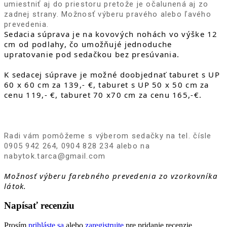
umiestniť aj do priestoru pretože je očalunená aj zo 
zadnej strany. Možnosť výberu pravého alebo ľavého 
prevedenia. 
Sedacia súprava je na kovových nohách vo výške 12 
cm od podlahy, čo umožňujé jednoduche 
upratovanie pod sedačkou bez presúvania.
K sedacej súprave je možné doobjednať taburet s UP 
60 x 60 cm za 
139,- €, taburet s UP 50 x 50 cm za 
cenu 119,- €, taburet 70 x70 cm za cenu 165,-€.
Radi vám pomôžeme s výberom sedačky na tel. čísle 
0905 942 264, 0904 828 234 alebo na 
nabytok.tarca@gmail.com
Možnosť výberu farebného prevedenia zo vzorkovníka 
látok.
Napísať recenziu
Prosím
prihláste sa
alebo
zaregistrujte
pre pridanie recenzie