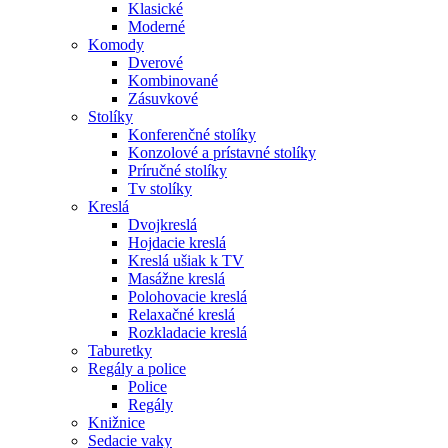
Klasické
Moderné
Komody
Dverové
Kombinované
Zásuvkové
Stolíky
Konferenčné stolíky
Konzolové a prístavné stolíky
Príručné stolíky
Tv stolíky
Kreslá
Dvojkreslá
Hojdacie kreslá
Kreslá ušiak k TV
Masážne kreslá
Polohovacie kreslá
Relaxačné kreslá
Rozkladacie kreslá
Taburetky
Regály a police
Police
Regály
Knižnice
Sedacie vaky