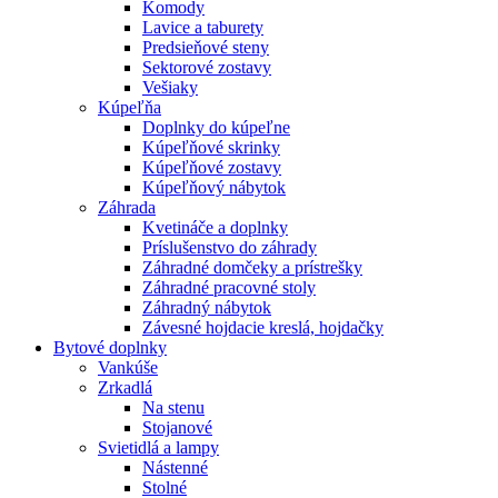
Komody
Lavice a taburety
Predsieňové steny
Sektorové zostavy
Vešiaky
Kúpeľňa
Doplnky do kúpeľne
Kúpeľňové skrinky
Kúpeľňové zostavy
Kúpeľňový nábytok
Záhrada
Kvetináče a doplnky
Príslušenstvo do záhrady
Záhradné domčeky a prístrešky
Záhradné pracovné stoly
Záhradný nábytok
Závesné hojdacie kreslá, hojdačky
Bytové doplnky
Vankúše
Zrkadlá
Na stenu
Stojanové
Svietidlá a lampy
Nástenné
Stolné