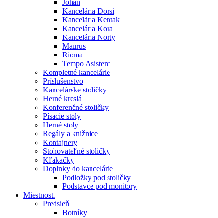
Johan
Kancelária Dorsi
Kancelária Kentak
Kancelária Kora
Kancelária Norty
Maurus
Rioma
Tempo Asistent
Kompletné kancelárie
Príslušenstvo
Kancelárske stoličky
Herné kreslá
Konferenčné stoličky
Písacie stoly
Herné stoly
Regály a knižnice
Kontajnery
Stohovateľné stoličky
Kľakačky
Doplnky do kancelárie
Podložky pod stoličky
Podstavce pod monitory
Miestnosti
Predsieň
Botníky