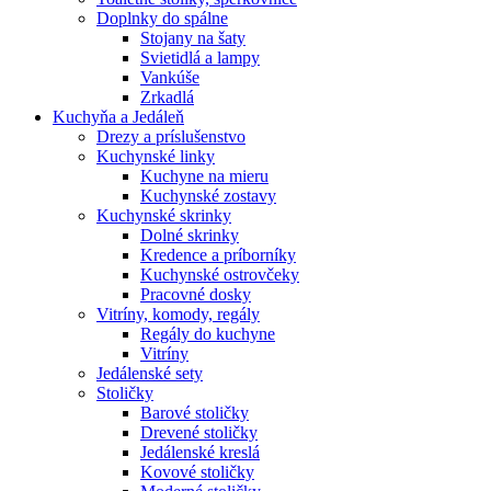
Doplnky do spálne
Stojany na šaty
Svietidlá a lampy
Vankúše
Zrkadlá
Kuchyňa a Jedáleň
Drezy a príslušenstvo
Kuchynské linky
Kuchyne na mieru
Kuchynské zostavy
Kuchynské skrinky
Dolné skrinky
Kredence a príborníky
Kuchynské ostrovčeky
Pracovné dosky
Vitríny, komody, regály
Regály do kuchyne
Vitríny
Jedálenské sety
Stoličky
Barové stoličky
Drevené stoličky
Jedálenské kreslá
Kovové stoličky