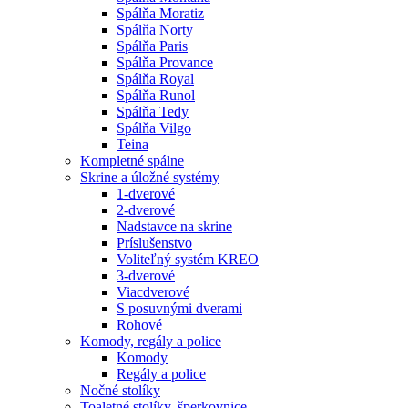
Spálňa Moratiz
Spálňa Norty
Spálňa Paris
Spálňa Provance
Spálňa Royal
Spálňa Runol
Spálňa Tedy
Spálňa Vilgo
Teina
Kompletné spálne
Skrine a úložné systémy
1-dverové
2-dverové
Nadstavce na skrine
Príslušenstvo
Voliteľný systém KREO
3-dverové
Viacdverové
S posuvnými dverami
Rohové
Komody, regály a police
Komody
Regály a police
Nočné stolíky
Toaletné stolíky, šperkovnice