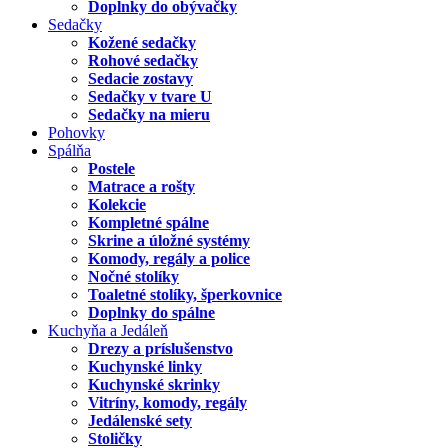
Doplnky do obývačky
Sedačky
Kožené sedačky
Rohové sedačky
Sedacie zostavy
Sedačky v tvare U
Sedačky na mieru
Pohovky
Spálňa
Postele
Matrace a rošty
Kolekcie
Kompletné spálne
Skrine a úložné systémy
Komody, regály a police
Nočné stolíky
Toaletné stolíky, šperkovnice
Doplnky do spálne
Kuchyňa a Jedáleň
Drezy a príslušenstvo
Kuchynské linky
Kuchynské skrinky
Vitríny, komody, regály
Jedálenské sety
Stoličky