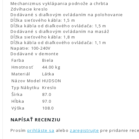
Mechanizmus vyklápania podnože a chrbta
Zdvíhacie kreslo
Dodávané s diaľkovým ovládaním na polohovanie
Dĺžka sieťového kábla: 1,5 m
Dĺžka kábla od diaľkového ovládača: 1,5 m
Dodávané s diaľkovým ovládaním na masáž
Dĺžka sieťového kábla: 1,8 m
Dĺžka kábla od diaľkového ovládača: 1,1 m
Napätie: 100-240V
Dodávané v demonte
Farba
Biela
Hmotnosť
44.00 kg
Materiál
Látka
Názov Model
HUDSON
Typ Nábytku
Kreslo
Šírka
87.0
Hĺbka
97.0
Výška
108.0
NAPÍSAŤ RECENZIU
Prosím
prihláste sa
alebo
zaregistrujte
pre pridanie rec