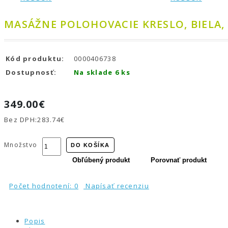
MASÁŽNE POLOHOVACIE KRESLO, BIELA
Kód produktu:
0000406738
Dostupnosť:
Na sklade 6 ks
349.00€
Bez DPH:
283.74€
Množstvo
DO KOŠÍKA
Obľúbený produkt
Porovnať produkt
Počet hodnotení: 0
Napísať recenziu
Popis