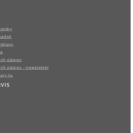
ienky
iadok
zmluvy
ba
ch údajov
ch údajov - newsletter
uvy tu
RVIS