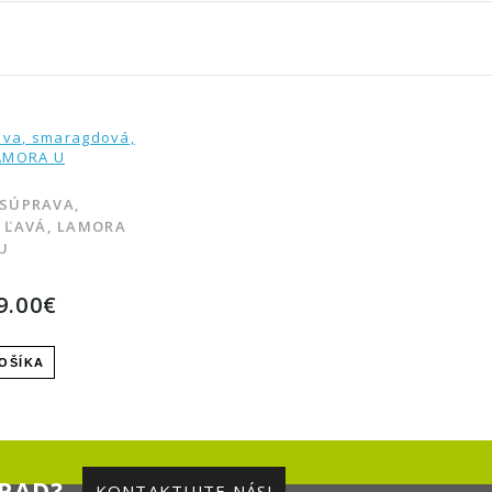
 SÚPRAVA,
 ĽAVÁ, LAMORA
U
9.00€
OŠÍKA
PAD?
KONTAKTUJTE NÁS!