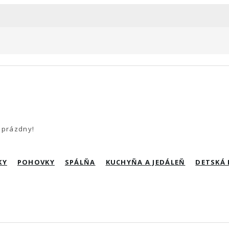
 prázdny!
KY
POHOVKY
SPÁLŇA
KUCHYŇA A JEDÁLEŇ
DETSKÁ 