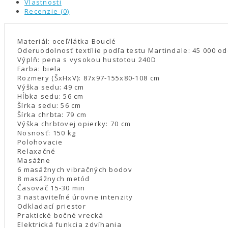
Vlastnosti
Recenzie (0)
Materiál: oceľ/látka Bouclé
Oderuodolnosť textílie podľa testu Martindale: 45 000 o
Výplň: pena s vysokou hustotou 240D
Farba: biela
Rozmery (ŠxHxV): 87x97-155x80-108 cm
Výška sedu: 49 cm
Hĺbka sedu: 56 cm
Šírka sedu: 56 cm
Šírka chrbta: 79 cm
Výška chrbtovej opierky: 70 cm
Nosnosť: 150 kg
Polohovacie
Relaxačné
Masážne
6 masážnych vibračných bodov
8 masážnych metód
Časovač 15-30 min
3 nastaviteľné úrovne intenzity
Odkladací priestor
Praktické bočné vrecká
Elektrická funkcia zdvíhania