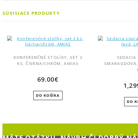
SÚVISIACE PRODUKTY
KONFERENČNÉ STOLÍKY, SET 2
SEDACIA
KS, ČIERNA/CHRÓM, AMIAS
SMARAGDOVÁ,
69.00€
OBĽÚBENÝ PRODUKT
1,29
POROVNAŤ PRODUKT
DO KOŠÍKA
DO K
MÁTE OTÁZKU, NÁVRH ČI DOBRÝ NÁ