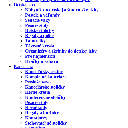
Detská izba
Nábytok do detskej a študentskej izby
Postele a váľandy
Sedacie vaky
Písacie stoly
Detské stoličky
Regály a police
Taburetky
Závesné kreslá
Organizéry a skrinky do detskej izby
Pre najmenších
Hračky a zábava
Kancelária
Kancelársky sektor
Kompletné kancelárie
Príslušenstvo
Kancelárske stoličky
Herné kreslá
Konferenčné stoličky
Písacie stoly
Herné stoly
Regály a knižnice
Kontajnery
Stohovateľné stoličky