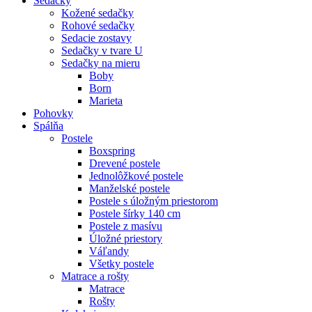
Sedačky
Kožené sedačky
Rohové sedačky
Sedacie zostavy
Sedačky v tvare U
Sedačky na mieru
Boby
Born
Marieta
Pohovky
Spálňa
Postele
Boxspring
Drevené postele
Jednolôžkové postele
Manželské postele
Postele s úložným priestorom
Postele šírky 140 cm
Postele z masívu
Úložné priestory
Váľandy
Všetky postele
Matrace a rošty
Matrace
Rošty