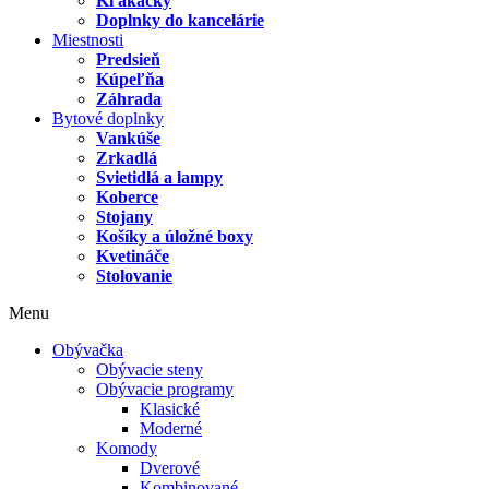
Kľakačky
Doplnky do kancelárie
Miestnosti
Predsieň
Kúpeľňa
Záhrada
Bytové doplnky
Vankúše
Zrkadlá
Svietidlá a lampy
Koberce
Stojany
Košíky a úložné boxy
Kvetináče
Stolovanie
Menu
Obývačka
Obývacie steny
Obývacie programy
Klasické
Moderné
Komody
Dverové
Kombinované