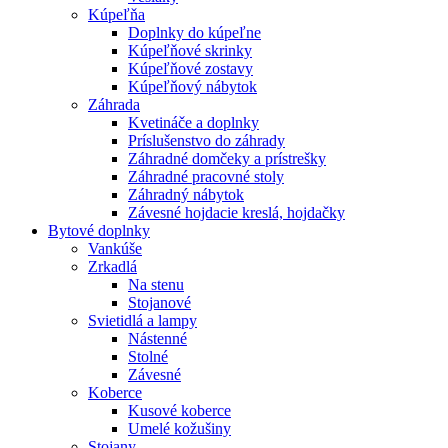
Kúpeľňa
Doplnky do kúpeľne
Kúpeľňové skrinky
Kúpeľňové zostavy
Kúpeľňový nábytok
Záhrada
Kvetináče a doplnky
Príslušenstvo do záhrady
Záhradné domčeky a prístrešky
Záhradné pracovné stoly
Záhradný nábytok
Závesné hojdacie kreslá, hojdačky
Bytové doplnky
Vankúše
Zrkadlá
Na stenu
Stojanové
Svietidlá a lampy
Nástenné
Stolné
Závesné
Koberce
Kusové koberce
Umelé kožušiny
Stojany