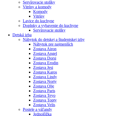
Servírovacie stolíky
Vitríny a komody
Komody
Vitríny
Lavice do kuchyne
Doplnky a vybavenie do kuchyne
Servírovacie stolíky
Detská izba
Nábytok do detskej a študentskej izby
Nábytok pre najmenších
Zostava Airon
Zostava Angel
Zostava Dorsi
Zostava Erodin
Zostava Jesi
Zostava Karos
Zostava Lindy
Zostava Norty
Zostava Olje
Zostava Paris
Zostava Teyo
Zostava Topty
Zostava Velis
Postele a váľandy
Jednolôžka