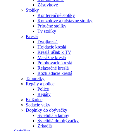
Zásuvkové
Stolíky
Konferenčné stolíky
Konzolové a prístavné stolíky
Príručné stolíky
Tv stolíky
Kreslá
Dvojkreslá
Hojdacie kreslá
Kreslá ušiak k TV
Masážne kreslá
Polohovacie kreslá
Relaxačné kreslá
Rozkladacie kreslá
Taburetky
Regály a police
Police
Regály
Knižnice
Sedacie vaky
Doplnky do obývačky
Svietidlá a lampy
Svietidlá do obývačky
Zrkadlá