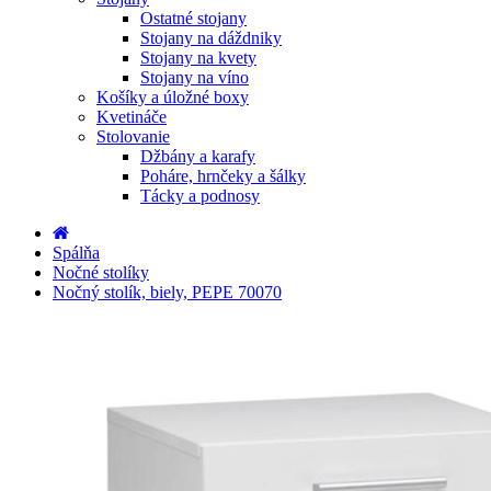
Ostatné stojany
Stojany na dáždniky
Stojany na kvety
Stojany na víno
Košíky a úložné boxy
Kvetináče
Stolovanie
Džbány a karafy
Poháre, hrnčeky a šálky
Tácky a podnosy
Spálňa
Nočné stolíky
Nočný stolík, biely, PEPE 70070