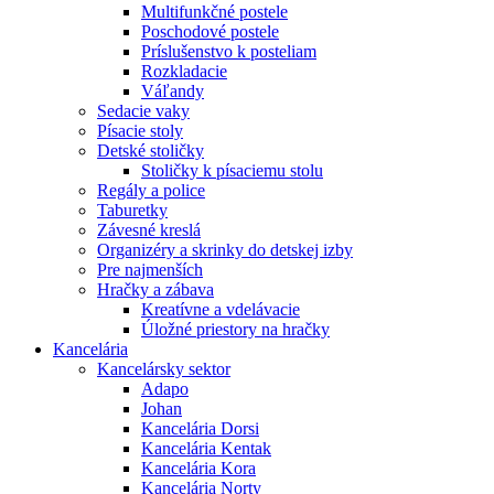
Multifunkčné postele
Poschodové postele
Príslušenstvo k posteliam
Rozkladacie
Váľandy
Sedacie vaky
Písacie stoly
Detské stoličky
Stoličky k písaciemu stolu
Regály a police
Taburetky
Závesné kreslá
Organizéry a skrinky do detskej izby
Pre najmenších
Hračky a zábava
Kreatívne a vdelávacie
Úložné priestory na hračky
Kancelária
Kancelársky sektor
Adapo
Johan
Kancelária Dorsi
Kancelária Kentak
Kancelária Kora
Kancelária Norty