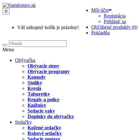
Môj účet
0
Registrácia
Prihlásiť sa
Obľúbené produkty (0)
Váš nákupný košík je prázdny!
Pokladňa
Menu
Obývačka
Obývacie steny
Obývacie programy
Komody
Stolíky
Kreslá
Taburetky
Regály a police
Knižnice
Sedacie vaky
Doplnky do obývačky
Sedačky
Kožené sedačky
Rohové sedačky
Sedacie zostavy