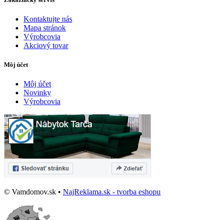
Kontaktujte nás
Mapa stránok
Výrobcovia
Akciový tovar
Môj účet
Môj účet
Novinky
Výrobcovia
© Vamdomov.sk •
NajReklama.sk - tvorba eshopu