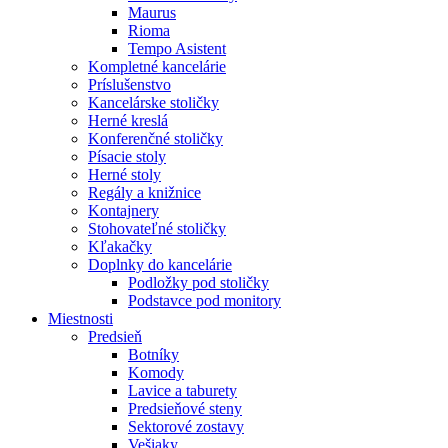
Maurus
Rioma
Tempo Asistent
Kompletné kancelárie
Príslušenstvo
Kancelárske stoličky
Herné kreslá
Konferenčné stoličky
Písacie stoly
Herné stoly
Regály a knižnice
Kontajnery
Stohovateľné stoličky
Kľakačky
Doplnky do kancelárie
Podložky pod stoličky
Podstavce pod monitory
Miestnosti
Predsieň
Botníky
Komody
Lavice a taburety
Predsieňové steny
Sektorové zostavy
Vešiaky