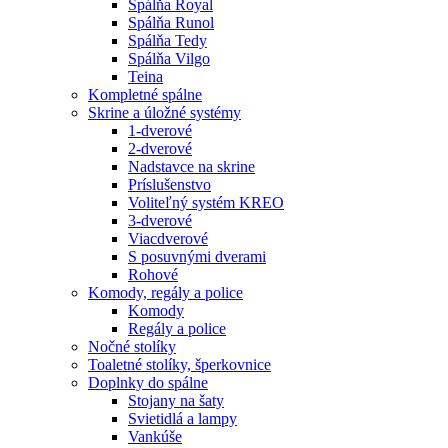
Spálňa Royal
Spálňa Runol
Spálňa Tedy
Spálňa Vilgo
Teina
Kompletné spálne
Skrine a úložné systémy
1-dverové
2-dverové
Nadstavce na skrine
Príslušenstvo
Voliteľný systém KREO
3-dverové
Viacdverové
S posuvnými dverami
Rohové
Komody, regály a police
Komody
Regály a police
Nočné stolíky
Toaletné stolíky, šperkovnice
Doplnky do spálne
Stojany na šaty
Svietidlá a lampy
Vankúše