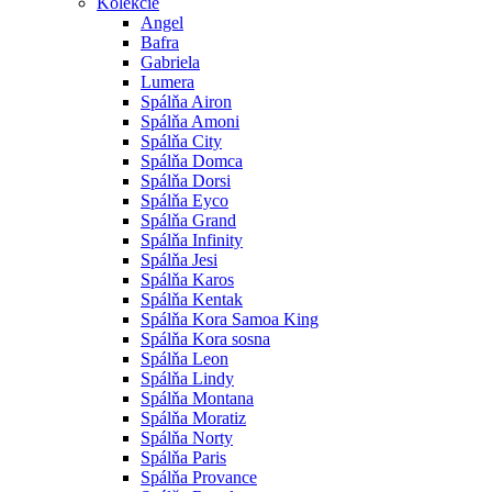
Kolekcie
Angel
Bafra
Gabriela
Lumera
Spálňa Airon
Spálňa Amoni
Spálňa City
Spálňa Domca
Spálňa Dorsi
Spálňa Eyco
Spálňa Grand
Spálňa Infinity
Spálňa Jesi
Spálňa Karos
Spálňa Kentak
Spálňa Kora Samoa King
Spálňa Kora sosna
Spálňa Leon
Spálňa Lindy
Spálňa Montana
Spálňa Moratiz
Spálňa Norty
Spálňa Paris
Spálňa Provance