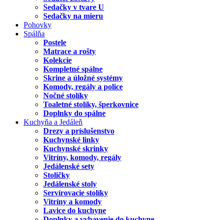
Sedačky v tvare U
Sedačky na mieru
Pohovky
Spálňa
Postele
Matrace a rošty
Kolekcie
Kompletné spálne
Skrine a úložné systémy
Komody, regály a police
Nočné stolíky
Toaletné stolíky, šperkovnice
Doplnky do spálne
Kuchyňa a Jedáleň
Drezy a príslušenstvo
Kuchynské linky
Kuchynské skrinky
Vitríny, komody, regály
Jedálenské sety
Stoličky
Jedálenské stoly
Servírovacie stolíky
Vitríny a komody
Lavice do kuchyne
Doplnky a vybavenie do kuchyne