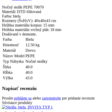
Nočný stolík PEPE 70070
Materiál: DTD fóliovaná
Farba: biela
Rozmery (ŠxHxV): 40x40x43 cm
Hrúbka materiálu korpus: 15 mm
Hrúbka materiálu vrchný plát: 18 mm
Dodávané v demonte.
Farba
Biela
Hmotnosť
12.50 kg
Materiál
Drevo
Názov Model
PEPE
Typ Nábytku
Nočné stolíky
Šírka
40.0
Hĺbka
40.0
Výška
43.0
Napísať recenziu
Prosím
prihláste sa
alebo
zaregistrujte
pre pridanie recenzie
Súvisiace produkty