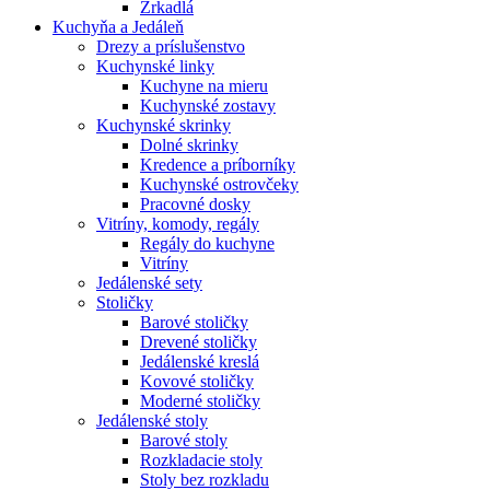
Zrkadlá
Kuchyňa a Jedáleň
Drezy a príslušenstvo
Kuchynské linky
Kuchyne na mieru
Kuchynské zostavy
Kuchynské skrinky
Dolné skrinky
Kredence a príborníky
Kuchynské ostrovčeky
Pracovné dosky
Vitríny, komody, regály
Regály do kuchyne
Vitríny
Jedálenské sety
Stoličky
Barové stoličky
Drevené stoličky
Jedálenské kreslá
Kovové stoličky
Moderné stoličky
Jedálenské stoly
Barové stoly
Rozkladacie stoly
Stoly bez rozkladu