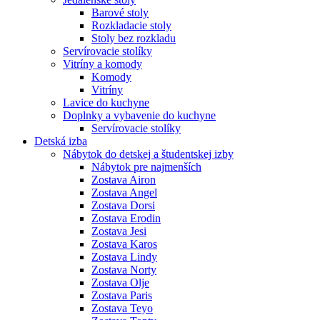
Barové stoly
Rozkladacie stoly
Stoly bez rozkladu
Servírovacie stolíky
Vitríny a komody
Komody
Vitríny
Lavice do kuchyne
Doplnky a vybavenie do kuchyne
Servírovacie stolíky
Detská izba
Nábytok do detskej a študentskej izby
Nábytok pre najmenších
Zostava Airon
Zostava Angel
Zostava Dorsi
Zostava Erodin
Zostava Jesi
Zostava Karos
Zostava Lindy
Zostava Norty
Zostava Olje
Zostava Paris
Zostava Teyo