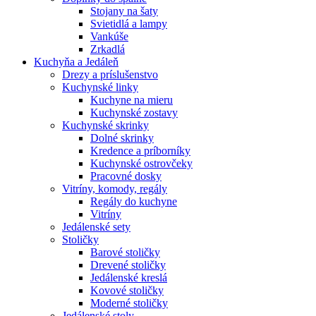
Stojany na šaty
Svietidlá a lampy
Vankúše
Zrkadlá
Kuchyňa a Jedáleň
Drezy a príslušenstvo
Kuchynské linky
Kuchyne na mieru
Kuchynské zostavy
Kuchynské skrinky
Dolné skrinky
Kredence a príborníky
Kuchynské ostrovčeky
Pracovné dosky
Vitríny, komody, regály
Regály do kuchyne
Vitríny
Jedálenské sety
Stoličky
Barové stoličky
Drevené stoličky
Jedálenské kreslá
Kovové stoličky
Moderné stoličky
Jedálenské stoly