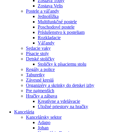
Zostava Topty
Zostava Velis
Postele a váľandy
Jednolôžka
Multifunkčné postele
Poschodové postele
Príslušenstvo k posteliam
Rozkladacie
Váľandy
Sedacie vaky
Písacie stoly
Detské stoličky
Stoličky k písaciemu stolu
Regály a police
Taburetky
Závesné kreslá
Organizéry a skrinky do detskej izby
Pre najmenších
Hračky a zábava
Kreatívne a vdelávacie
Úložné priestory na hračky
Kancelária
Kancelársky sektor
Adapo
Johan