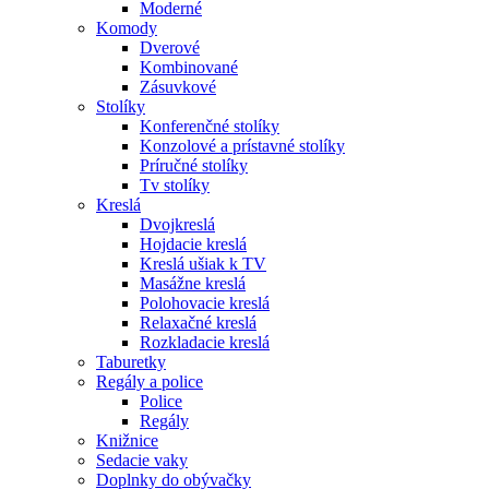
Moderné
Komody
Dverové
Kombinované
Zásuvkové
Stolíky
Konferenčné stolíky
Konzolové a prístavné stolíky
Príručné stolíky
Tv stolíky
Kreslá
Dvojkreslá
Hojdacie kreslá
Kreslá ušiak k TV
Masážne kreslá
Polohovacie kreslá
Relaxačné kreslá
Rozkladacie kreslá
Taburetky
Regály a police
Police
Regály
Knižnice
Sedacie vaky
Doplnky do obývačky