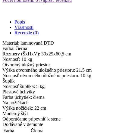
Počet hodnotení: 0
Napísať recenziu
Popis
Vlastnosti
Recenzie (0)
Materiál: laminovaná DTD
Farba: čierna
Rozmery (ŠxHxV): 39x29x60,5 cm
Nosnosť: 10 kg
Otvorený úložný priestor
Výška otvoreného úložného priestoru: 21,5 cm
Nosnosť otvoreného úložného priestoru: 10 kg
Šuplík
Nosnosť šuplíka: 5 kg
Plastové úchytky
Farba úchytiek: čierna
Na nožičkách
Výška nožičiek: 22 cm
Moderný štýl
Odporúčame pripevniť k stene
Dodávané v demonte
Farba
Čierna