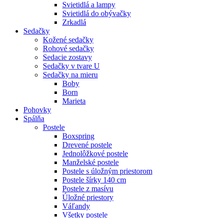
Svietidlá a lampy
Svietidlá do obývačky
Zrkadlá
Sedačky
Kožené sedačky
Rohové sedačky
Sedacie zostavy
Sedačky v tvare U
Sedačky na mieru
Boby
Born
Marieta
Pohovky
Spálňa
Postele
Boxspring
Drevené postele
Jednolôžkové postele
Manželské postele
Postele s úložným priestorom
Postele šírky 140 cm
Postele z masívu
Úložné priestory
Váľandy
Všetky postele