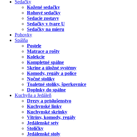
Sedačky
Kožené sedačky
Rohové sedačky
Sedacie zostavy
Sedačky v tvare U
Sedačky na mieru
Pohovky
Spálňa
Postele
Matrace a rošty
Kolekcie
Kompletné spálne
Skrine a úložné systémy
Komody, regály a police
Nočné stolíky
Toaletné stolíky, šperkovnice
Doplnky do spálne
Kuchyňa a Jedáleň
Drezy a príslušenstvo
Kuchynské linky
Kuchynské skrinky
Vitríny, komody, regály
Jedálenské sety
Stoličky
Jedálenské stoly