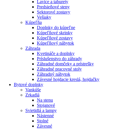
Lavice a taburety
Predsieňové steny
Sektorové zostavy
Vešiaky
Kúpeľňa
Doplnky do kúpeľne
Kúpeľňové skrinky
Kúpeľňové zostavy
Kúpeľňový nábytok
Záhrada
Kvetináče a doplnky
Príslušenstvo do záhrady
Záhradné domčeky a prístrešky
Záhradné pracovné stoly
Záhradný nábytok
Závesné hojdacie kreslá, hojdačky
Bytové doplnky
Vankúše
Zrkadlá
Na stenu
Stojanové
Svietidlá a lampy
Nástenné
Stolné
Závesné