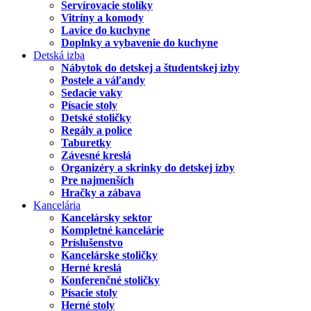
Servírovacie stolíky
Vitríny a komody
Lavice do kuchyne
Doplnky a vybavenie do kuchyne
Detská izba
Nábytok do detskej a študentskej izby
Postele a váľandy
Sedacie vaky
Písacie stoly
Detské stoličky
Regály a police
Taburetky
Závesné kreslá
Organizéry a skrinky do detskej izby
Pre najmenších
Hračky a zábava
Kancelária
Kancelársky sektor
Kompletné kancelárie
Príslušenstvo
Kancelárske stoličky
Herné kreslá
Konferenčné stoličky
Písacie stoly
Herné stoly