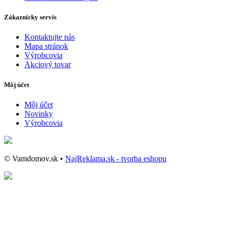
Zákaznícky servis
Kontaktujte nás
Mapa stránok
Výrobcovia
Akciový tovar
Môj účet
Môj účet
Novinky
Výrobcovia
© Vamdomov.sk •
NajReklama.sk - tvorba eshopu