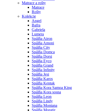
Matrace a rošty
Matrace
Rošty
Kolekcie
Angel
Bafra
Gabriela
Lumera
Spálňa Airon
Spálňa Amoni
Spálňa City
Spálňa Domca
Spálňa Dorsi
Spálňa Eyco
Spálňa Grand
Spálňa Infinity
Spálňa Jesi
Spálňa Karos
Spálňa Kentak
Spálňa Kora Samoa King
Spálňa Kora sosna
Spálňa Leon
Spálňa Lindy
Spálňa Montana
Spálňa Moratiz