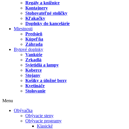
Regály a knižnice
Kontajnery
Stohovateľné stoličky
Kľakačky
Doplnky do kancelárie
Miestnosti
Predsieň
Kúpeľňa
Záhrada
Bytové doplnky
Vankúše
Zrkadlá
Svietidlá a lampy
Koberce
Stojany
Košíky a úložné boxy
Kvetináče
Stolovanie
Menu
Obývačka
Obývacie steny
Obývacie programy
Klasické