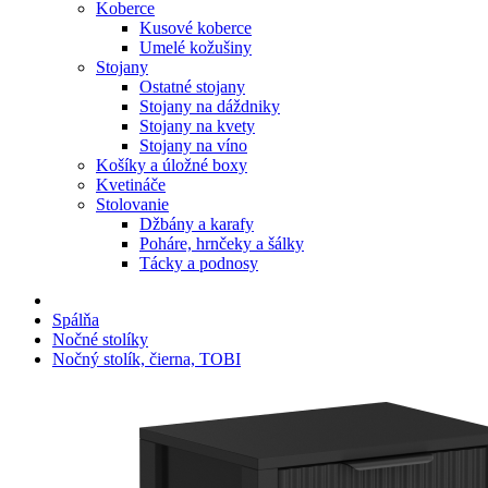
Koberce
Kusové koberce
Umelé kožušiny
Stojany
Ostatné stojany
Stojany na dáždniky
Stojany na kvety
Stojany na víno
Košíky a úložné boxy
Kvetináče
Stolovanie
Džbány a karafy
Poháre, hrnčeky a šálky
Tácky a podnosy
Spálňa
Nočné stolíky
Nočný stolík, čierna, TOBI