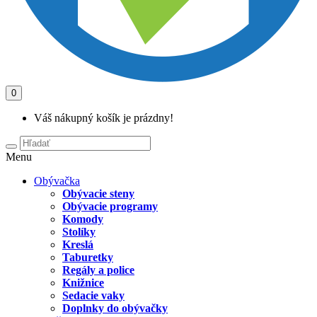
0
Váš nákupný košík je prázdny!
Menu
Obývačka
Obývacie steny
Obývacie programy
Komody
Stolíky
Kreslá
Taburetky
Regály a police
Knižnice
Sedacie vaky
Doplnky do obývačky