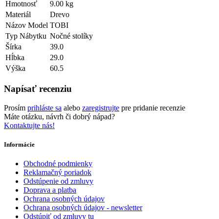
Hmotnosť
9.00 kg
Materiál
Drevo
Názov Model
TOBI
Typ Nábytku
Nočné stolíky
Šírka
39.0
Hĺbka
29.0
Výška
60.5
Napísať recenziu
Prosím
prihláste sa
alebo
zaregistrujte
pre pridanie recenzie
Máte otázku, návrh či dobrý nápad?
Kontaktujte nás!
Informácie
Obchodné podmienky
Reklamačný poriadok
Odstúpenie od zmluvy
Doprava a platba
Ochrana osobných údajov
Ochrana osobných údajov - newsletter
Odstúpiť od zmluvy tu