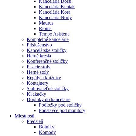
Kancelária Dorsi
Kancelária Kentak
Kancelária Kora
Kancelária Norty
Maurus
Rioma
Tempo Asistent
Kompletné kancelárie
Príslušenstvo
Kancelárske stoličky
Herné kreslá
Konferenčné stoličky
Písacie stoly
Herné stoly
Regály a knižnice
Kontajnery
Stohovateľné stoličky
Kľakačky
Doplnky do kancelárie
Podložky pod stoličky
Podstavce pod monitory
Miestnosti
Predsieň
Botníky
Komody