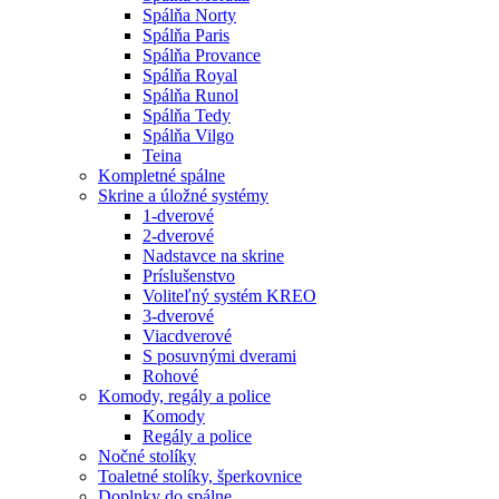
Spálňa Norty
Spálňa Paris
Spálňa Provance
Spálňa Royal
Spálňa Runol
Spálňa Tedy
Spálňa Vilgo
Teina
Kompletné spálne
Skrine a úložné systémy
1-dverové
2-dverové
Nadstavce na skrine
Príslušenstvo
Voliteľný systém KREO
3-dverové
Viacdverové
S posuvnými dverami
Rohové
Komody, regály a police
Komody
Regály a police
Nočné stolíky
Toaletné stolíky, šperkovnice
Doplnky do spálne