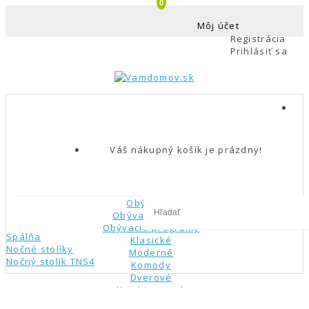
0
Môj účet
Registrácia
Prihlásiť sa
Váš nákupný košík je prázdny!
Obývačka
Obývacie steny
Obývacie programy
Spálňa
Klasické
Nočné stolíky
Moderné
Nočný stolík TNS4
Komody
Dverové
Kombinované
Zásuvkové