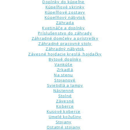
Doplnky do kúpeľne
Kúpeľňové skrinky
Kúpeľňové zostavy
Kúpeľňový nábytok
Záhrada
Kvetináče a doplnky
Príslušenstvo do záhrady
Záhradné domčeky a prístrešky
Záhradné pracovné stoly
Záhradný nábytok
Závesné hojdacie kreslá, hojdačky
Bytové doplnky
Vankúše
Zrkadlá
Na stenu
Stojanové
Svietidlá a lampy
Nástenné
Stolné
Závesné
Koberce
Kusové koberce
Umelé kožušiny
Stojany
Ostatné stojany