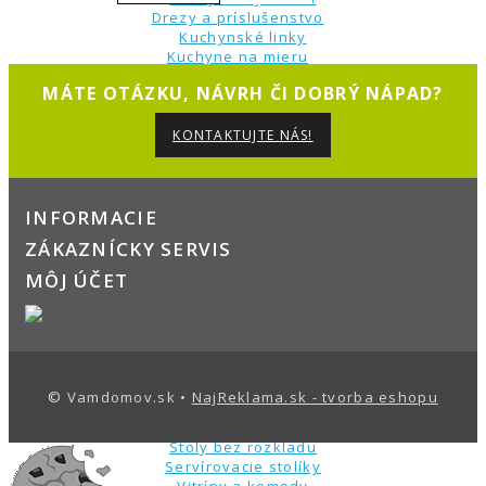
Drezy a príslušenstvo
Kuchynské linky
Kuchyne na mieru
Kuchynské zostavy
MÁTE OTÁZKU, NÁVRH ČI DOBRÝ NÁPAD?
Kuchynské skrinky
Dolné skrinky
Kredence a príborníky
KONTAKTUJTE NÁS!
Kuchynské ostrovčeky
Pracovné dosky
Vitríny, komody, regály
Regály do kuchyne
INFORMÁCIE
Vitríny
ZÁKAZNÍCKY SERVIS
Jedálenské sety
Stoličky
MÔJ ÚČET
Barové stoličky
Drevené stoličky
Jedálenské kreslá
Kovové stoličky
Moderné stoličky
Jedálenské stoly
© Vamdomov.sk •
NajReklama.sk - tvorba eshopu
Barové stoly
Rozkladacie stoly
Stoly bez rozkladu
Servírovacie stolíky