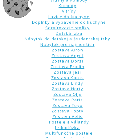
Vitríny a komody
Komody
Vitríny
Lavice do kuchyne
Doplnky a vybavenie do kuchyne
Servírovacie stolíky
Detská izba
Nábytok do detskej a študentskej izby
Nábytok pre najmenších
Zostava Airon
Zostava Angel
Zostava Dorsi
Zostava Erodin
Zostava Jesi
Zostava Karos
Zostava Lindy
Zostava Norty
Zostava Olje
Zostava Paris
Zostava Teyo
Zostava Topty
Zostava Velis
Postele a váľandy
Jednolôžka
Multifunkčné postele