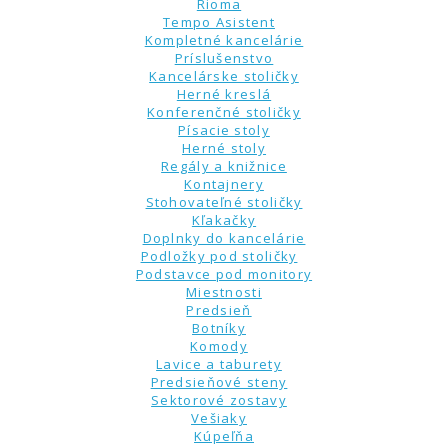
Rioma
Tempo Asistent
Kompletné kancelárie
Príslušenstvo
Kancelárske stoličky
Herné kreslá
Konferenčné stoličky
Písacie stoly
Herné stoly
Regály a knižnice
Kontajnery
Stohovateľné stoličky
Kľakačky
Doplnky do kancelárie
Podložky pod stoličky
Podstavce pod monitory
Miestnosti
Predsieň
Botníky
Komody
Lavice a taburety
Predsieňové steny
Sektorové zostavy
Vešiaky
Kúpeľňa