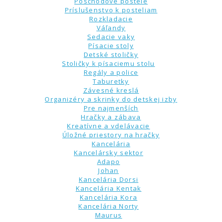
Poschodové postele
Príslušenstvo k posteliam
Rozkladacie
Váľandy
Sedacie vaky
Písacie stoly
Detské stoličky
Stoličky k písaciemu stolu
Regály a police
Taburetky
Závesné kreslá
Organizéry a skrinky do detskej izby
Pre najmenších
Hračky a zábava
Kreatívne a vdelávacie
Úložné priestory na hračky
Kancelária
Kancelársky sektor
Adapo
Johan
Kancelária Dorsi
Kancelária Kentak
Kancelária Kora
Kancelária Norty
Maurus