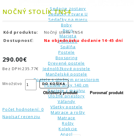
Rohové sedačky
Sedacie zostavy
NOČNÝ STOLÍK TNS4
Sedačky v tvare U
Sedačky na mieru
Boby
Born
Kód produktu:
Nočný stolík TNS4
Marieta
Dostupnosť:
Na objednávku dodanie 14-45 dní
Pohovky
Spálňa
Postele
Boxspring
290.00€
Drevené postele
Bez DPH:
235.77€
Jednolôžkové postele
Manželské postele
Postele s úložným priestorom
Množstvo
DO KOŠÍKA
Postele šírky 140 cm
Postele z masívu
Obľúbený produkt
Porovnať produkt
Úložné priestory
Váľandy
Všetky postele
Počet hodnotení: 0
Matrace a rošty
Napísať recenziu
Matrace
Rošty
Kolekcie
Angel