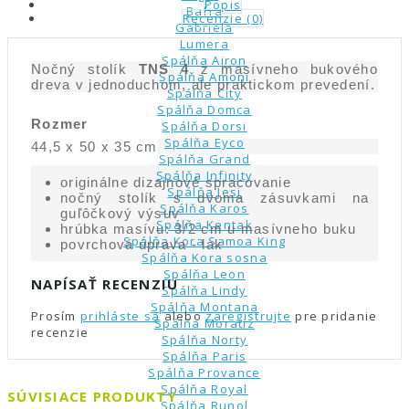
Popis
Bafra
Recenzie (0)
Gabriela
Lumera
Spálňa Airon
Nočný stolík
TNS 4
z masívneho bukového
Spálňa Amoni
dreva v jednoduchom, ale praktickom prevedení.
Spálňa City
Spálňa Domca
Rozmer
Spálňa Dorsi
Spálňa Eyco
44,5 x 50 x 35 cm
Spálňa Grand
Spálňa Infinity
originálne dizajnové spracovanie
Spálňa Jesi
nočný stolík s dvoma zásuvkami na
Spálňa Karos
guľôčkový výsuv
Spálňa Kentak
hrúbka masívu: 3/2 cm u masívneho buku
Spálňa Kora Samoa King
povrchová úprava - lak
Spálňa Kora sosna
Spálňa Leon
NAPÍSAŤ RECENZIU
Spálňa Lindy
Spálňa Montana
Prosím
prihláste sa
alebo
zaregistrujte
pre pridanie
Spálňa Moratiz
recenzie
Spálňa Norty
Spálňa Paris
Spálňa Provance
Spálňa Royal
SÚVISIACE PRODUKTY
Spálňa Runol