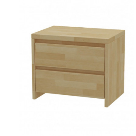
Stolíky
Konferenčné stolíky
Konzolové a prístavné stolíky
Príručné stolíky
Tv stolíky
Kreslá
Dvojkreslá
Hojdacie kreslá
Kreslá ušiak k TV
Masážne kreslá
Polohovacie kreslá
Relaxačné kreslá
Rozkladacie kreslá
Taburetky
Regály a police
Police
Regály
Knižnice
Sedacie vaky
Doplnky do obývačky
Svietidlá a lampy
Svietidlá do obývačky
Zrkadlá
Sedačky
Kožené sedačky