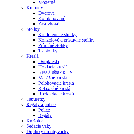
Moderné
Komody
Dverové
Kombinované
Zásuvkové
Stolíky
Konferenčné stolíky
Konzolové a prístavné stolíky
Príručné stolíky
Tv stolíky
Kreslá
Dvojkreslá
Hojdacie kreslá
Kreslá ušiak k TV
Masážne kreslá
Polohovacie kreslá
Relaxačné kreslá
Rozkladacie kreslá
Taburetky
Regály a police
Police
Regály
Knižnice
Sedacie vaky
Doplnky do obývačky