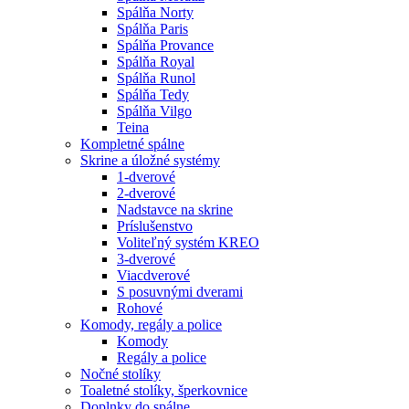
Spálňa Norty
Spálňa Paris
Spálňa Provance
Spálňa Royal
Spálňa Runol
Spálňa Tedy
Spálňa Vilgo
Teina
Kompletné spálne
Skrine a úložné systémy
1-dverové
2-dverové
Nadstavce na skrine
Príslušenstvo
Voliteľný systém KREO
3-dverové
Viacdverové
S posuvnými dverami
Rohové
Komody, regály a police
Komody
Regály a police
Nočné stolíky
Toaletné stolíky, šperkovnice
Doplnky do spálne