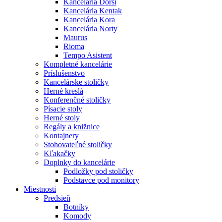
Kancelária Dorsi
Kancelária Kentak
Kancelária Kora
Kancelária Norty
Maurus
Rioma
Tempo Asistent
Kompletné kancelárie
Príslušenstvo
Kancelárske stoličky
Herné kreslá
Konferenčné stoličky
Písacie stoly
Herné stoly
Regály a knižnice
Kontajnery
Stohovateľné stoličky
Kľakačky
Doplnky do kancelárie
Podložky pod stoličky
Podstavce pod monitory
Miestnosti
Predsieň
Botníky
Komody