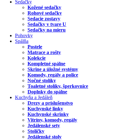
Sedačky
Kožené sedačky
Rohové sedačky
Sedacie zostavy
Sedačky v tvare U
Sedačky na mieru
Pohovky
Spálňa
Postele
Matrace a rošty
Kolekcie
Kompletné spálne
Skrine a úložné systémy
Komody, regály a police
Nočné stolíky
Toaletné stolíky, šperkovnice
Doplnky do spálne
Kuchyňa a Jedáleň
Drezy a príslušenstvo
Kuchynské linky
Kuchynské skrinky
Vitríny, komody, regály
Jedálenské sety
Stoličky
Jedálenské stoly