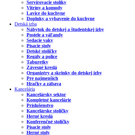
Servírovacie stolíky
Vitríny a komody
Lavice do kuchyne
Doplnky a vybavenie do kuchyne
Detská izba
Nábytok do detskej a študentskej izby
Postele a váľandy
Sedacie vaky
Písacie stoly
Detské stoličky
Regály a police
Taburetky
Závesné kreslá
Organizéry a skrinky do detskej izby
Pre najmenších
Hračky a zábava
Kancelária
Kancelársky sektor
Kompletné kancelárie
Príslušenstvo
Kancelárske stoličky
Herné kreslá
Konferenčné stoličky
Písacie stoly
Herné stoly