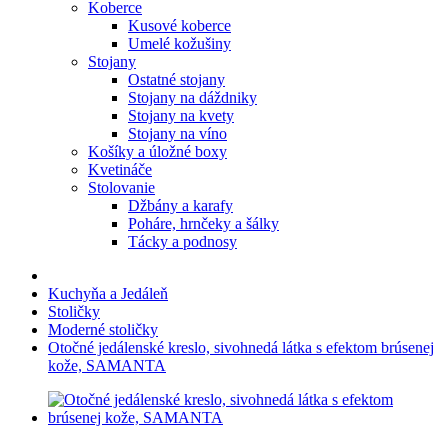
Koberce
Kusové koberce
Umelé kožušiny
Stojany
Ostatné stojany
Stojany na dáždniky
Stojany na kvety
Stojany na víno
Košíky a úložné boxy
Kvetináče
Stolovanie
Džbány a karafy
Poháre, hrnčeky a šálky
Tácky a podnosy
Kuchyňa a Jedáleň
Stoličky
Moderné stoličky
Otočné jedálenské kreslo, sivohnedá látka s efektom brúsenej
kože, SAMANTA