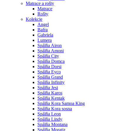
Matrace a rošty
Matrace
Rošty
Kolekcie
Angel
Bafra
Gabriela
Lumera
Spálňa Airon
Spálňa Amoni
Spálňa City
Spálňa Domca
Spálňa Dorsi
Spálňa Eyco
Spálňa Grand
Spálňa Infinity
Spálňa Jesi
Spálňa Karos
Spálňa Kentak
Spálňa Kora Samoa King
Spálňa Kora sosna
Spálňa Leon
Spálňa Lindy
Spálňa Montana
Spálňa Moratiz