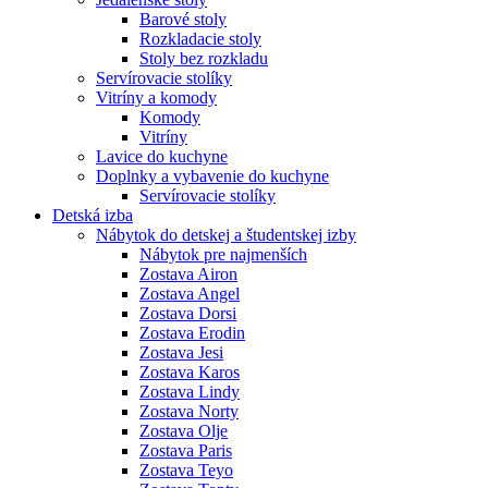
Barové stoly
Rozkladacie stoly
Stoly bez rozkladu
Servírovacie stolíky
Vitríny a komody
Komody
Vitríny
Lavice do kuchyne
Doplnky a vybavenie do kuchyne
Servírovacie stolíky
Detská izba
Nábytok do detskej a študentskej izby
Nábytok pre najmenších
Zostava Airon
Zostava Angel
Zostava Dorsi
Zostava Erodin
Zostava Jesi
Zostava Karos
Zostava Lindy
Zostava Norty
Zostava Olje
Zostava Paris
Zostava Teyo