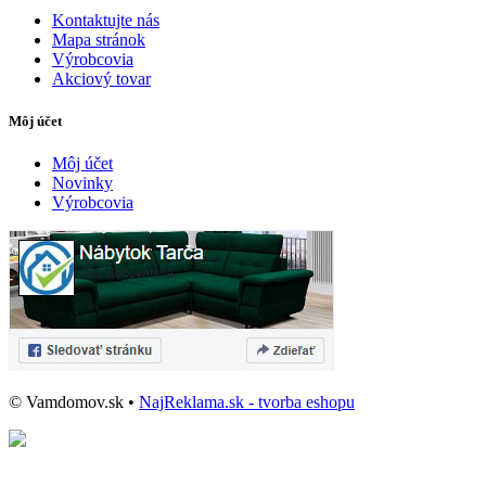
Kontaktujte nás
Mapa stránok
Výrobcovia
Akciový tovar
Môj účet
Môj účet
Novinky
Výrobcovia
© Vamdomov.sk •
NajReklama.sk - tvorba eshopu