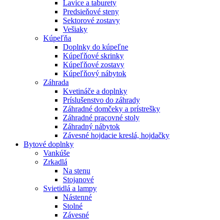
Lavice a taburety
Predsieňové steny
Sektorové zostavy
Vešiaky
Kúpeľňa
Doplnky do kúpeľne
Kúpeľňové skrinky
Kúpeľňové zostavy
Kúpeľňový nábytok
Záhrada
Kvetináče a doplnky
Príslušenstvo do záhrady
Záhradné domčeky a prístrešky
Záhradné pracovné stoly
Záhradný nábytok
Závesné hojdacie kreslá, hojdačky
Bytové doplnky
Vankúše
Zrkadlá
Na stenu
Stojanové
Svietidlá a lampy
Nástenné
Stolné
Závesné