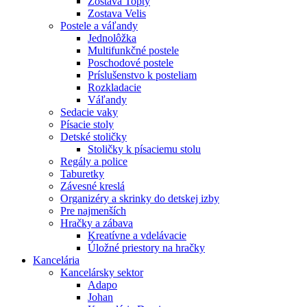
Zostava Topty
Zostava Velis
Postele a váľandy
Jednolôžka
Multifunkčné postele
Poschodové postele
Príslušenstvo k posteliam
Rozkladacie
Váľandy
Sedacie vaky
Písacie stoly
Detské stoličky
Stoličky k písaciemu stolu
Regály a police
Taburetky
Závesné kreslá
Organizéry a skrinky do detskej izby
Pre najmenších
Hračky a zábava
Kreatívne a vdelávacie
Úložné priestory na hračky
Kancelária
Kancelársky sektor
Adapo
Johan