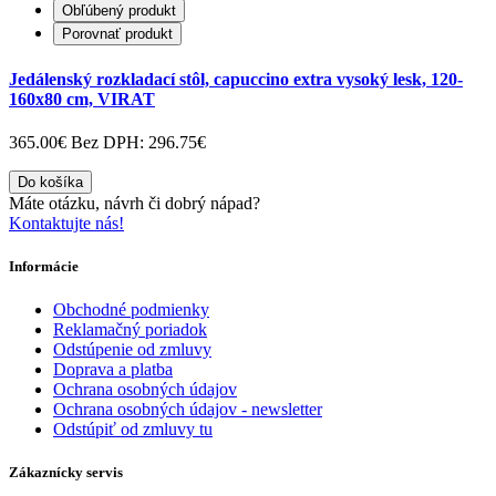
Obľúbený produkt
Porovnať produkt
Jedálenský rozkladací stôl, capuccino extra vysoký lesk, 120-
160x80 cm, VIRAT
365.00€
Bez DPH: 296.75€
Do košíka
Máte otázku, návrh či dobrý nápad?
Kontaktujte nás!
Informácie
Obchodné podmienky
Reklamačný poriadok
Odstúpenie od zmluvy
Doprava a platba
Ochrana osobných údajov
Ochrana osobných údajov - newsletter
Odstúpiť od zmluvy tu
Zákaznícky servis