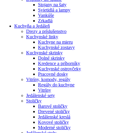
Stojany na šaty
Svietidlá a lampy
Vankúše
Zrkadlá
Kuchyňa a Jedáleň
Drezy a príslušenstvo
Kuchynské linky
Kuchyne na mieru
Kuchynské zostavy
Kuchynské skrinky
Dolné skrinky
Kredence a príborníky
Kuchynské ostrovčeky
Pracovné dosky
Vitríny, komody, regály
Regály do kuchyne
Vitríny
Jedálenské sety
Stoličky
Barové stoličky
Drevené stoličky
Jedálenské kreslá
Kovové stoličky
Moderné stoličky
Jedálenské stoly