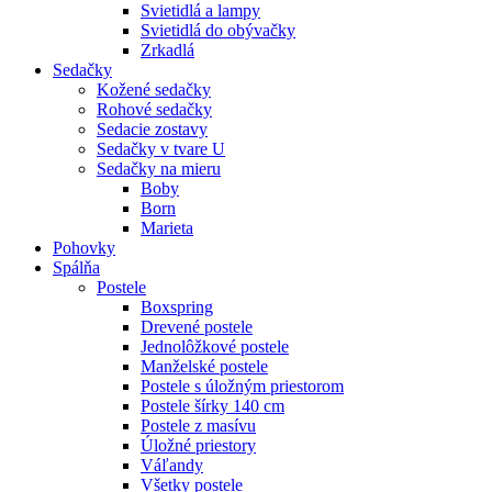
Svietidlá a lampy
Svietidlá do obývačky
Zrkadlá
Sedačky
Kožené sedačky
Rohové sedačky
Sedacie zostavy
Sedačky v tvare U
Sedačky na mieru
Boby
Born
Marieta
Pohovky
Spálňa
Postele
Boxspring
Drevené postele
Jednolôžkové postele
Manželské postele
Postele s úložným priestorom
Postele šírky 140 cm
Postele z masívu
Úložné priestory
Váľandy
Všetky postele