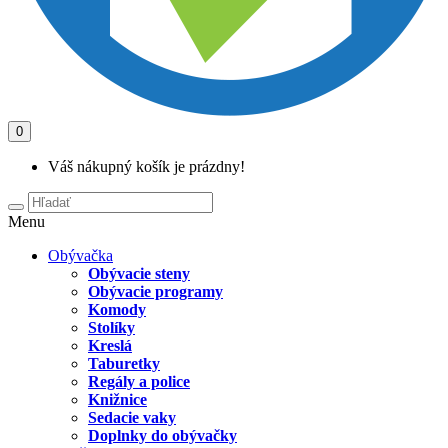
0
Váš nákupný košík je prázdny!
Menu
Obývačka
Obývacie steny
Obývacie programy
Komody
Stolíky
Kreslá
Taburetky
Regály a police
Knižnice
Sedacie vaky
Doplnky do obývačky