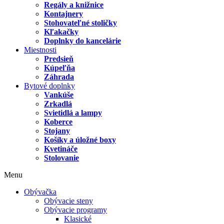
Regály a knižnice
Kontajnery
Stohovateľné stoličky
Kľakačky
Doplnky do kancelárie
Miestnosti
Predsieň
Kúpeľňa
Záhrada
Bytové doplnky
Vankúše
Zrkadlá
Svietidlá a lampy
Koberce
Stojany
Košíky a úložné boxy
Kvetináče
Stolovanie
Menu
Obývačka
Obývacie steny
Obývacie programy
Klasické