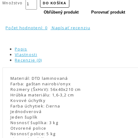
Množstvo
DO KOŠÍKA
Obľúbený produkt
Porovnať produkt
Počet hodnotení: 0
Napísať recenziu
Popis
Vlastnosti
Recenzie (0)
Materiál: DTD laminovaná
Farba: gaštan nairobi/onyx
Rozmery (ŠxHxV): 56x40x210 cm
Hrúbka materiálu: 1,6-3,2 cm
Kovové úchytky
Farba úchytiek: čierna
Jednodverová
Jeden šuplík
Nosnosť šuplíka: 3 kg
Otvorené police
Nosnosť police: 5 kg