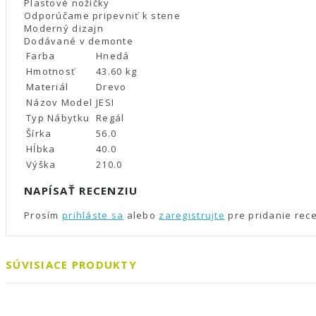
Plastové nožičky
Odporúčame pripevniť k stene
Moderný dizajn
Dodávané v demonte
Farba
Hnedá
Hmotnosť
43.60 kg
Materiál
Drevo
Názov Model
JESI
Typ Nábytku
Regál
Šírka
56.0
Hĺbka
40.0
Výška
210.0
NAPÍSAŤ RECENZIU
Prosím
prihláste sa
alebo
zaregistrujte
pre pridanie rec
SÚVISIACE PRODUKTY