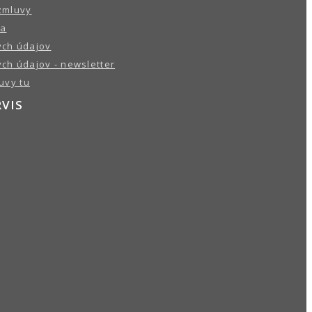
zmluvy
ba
ch údajov
ch údajov - newsletter
uvy tu
RVIS