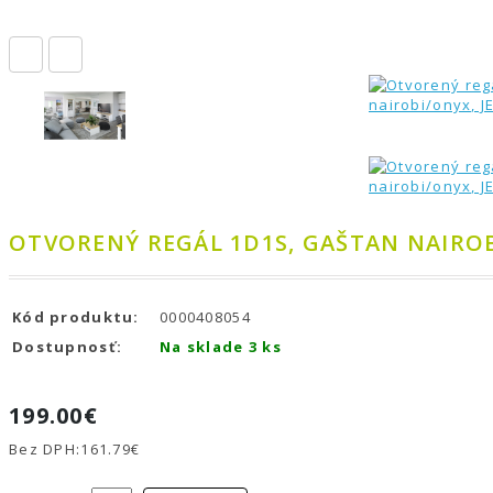
OTVORENÝ REGÁL 1D1S, GAŠTAN NAIROB
Kód produktu:
0000408054
Dostupnosť:
Na sklade 3 ks
199.00€
Bez DPH:
161.79€