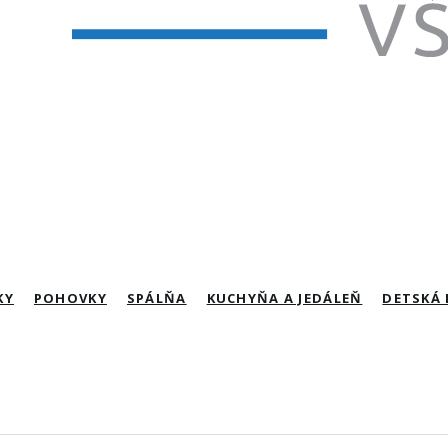
KY
POHOVKY
SPÁLŇA
KUCHYŇA A JEDÁLEŇ
DETSKÁ 