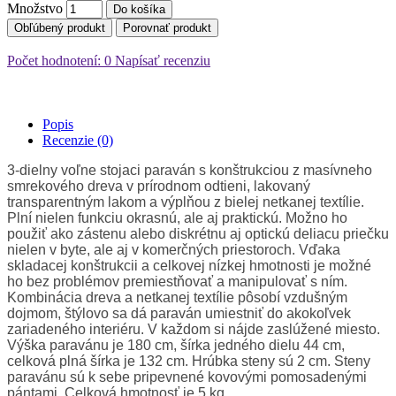
Množstvo
Do košíka
Obľúbený produkt
Porovnať produkt
Počet hodnotení: 0
Napísať recenziu
Popis
Recenzie (0)
3-dielny voľne stojaci paraván s konštrukciou z masívneho
smrekového dreva v prírodnom odtieni, lakovaný
transparentným lakom a výplňou z bielej netkanej textílie.
Plní nielen funkciu okrasnú, ale aj praktickú. Možno ho
použiť ako zástenu alebo diskrétnu aj optickú deliacu priečku
nielen v byte, ale aj v komerčných priestoroch. Vďaka
skladacej konštrukcii a celkovej nízkej hmotnosti je možné
ho bez problémov premiestňovať a manipulovať s ním.
Kombinácia dreva a netkanej textílie pôsobí vzdušným
dojmom, štýlovo sa dá paraván umiestniť do akokoľvek
zariadeného interiéru. V každom si nájde zaslúžené miesto.
Výška paravánu je 180 cm, šírka jedného dielu 44 cm,
celková plná šírka je 132 cm. Hrúbka steny sú 2 cm. Steny
paravánu sú k sebe pripevnené kovovými pomosadenými
pántami. Celková hmotnosť je 5 kg.