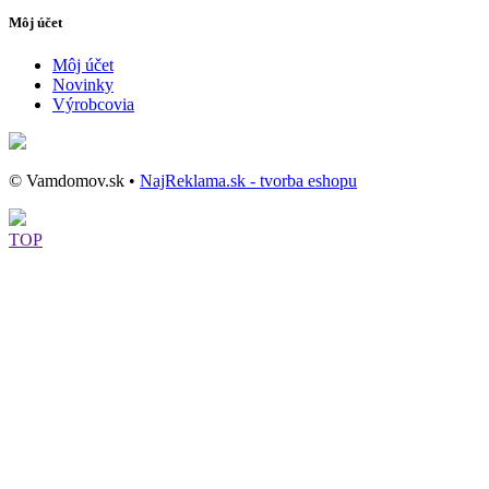
Môj účet
Môj účet
Novinky
Výrobcovia
© Vamdomov.sk •
NajReklama.sk - tvorba eshopu
TOP