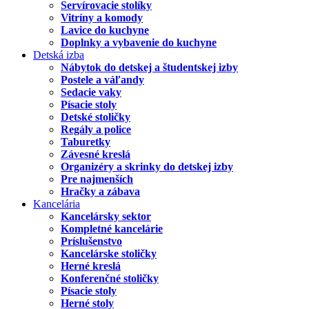
Servírovacie stolíky
Vitríny a komody
Lavice do kuchyne
Doplnky a vybavenie do kuchyne
Detská izba
Nábytok do detskej a študentskej izby
Postele a váľandy
Sedacie vaky
Písacie stoly
Detské stoličky
Regály a police
Taburetky
Závesné kreslá
Organizéry a skrinky do detskej izby
Pre najmenších
Hračky a zábava
Kancelária
Kancelársky sektor
Kompletné kancelárie
Príslušenstvo
Kancelárske stoličky
Herné kreslá
Konferenčné stoličky
Písacie stoly
Herné stoly