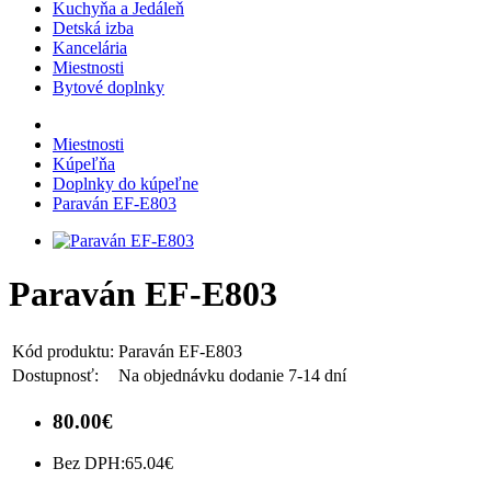
Kuchyňa a Jedáleň
Detská izba
Kancelária
Miestnosti
Bytové doplnky
Miestnosti
Kúpeľňa
Doplnky do kúpeľne
Paraván EF-E803
Paraván EF-E803
Kód produktu:
Paraván EF-E803
Dostupnosť:
Na objednávku dodanie 7-14 dní
80.00€
Bez DPH:
65.04€