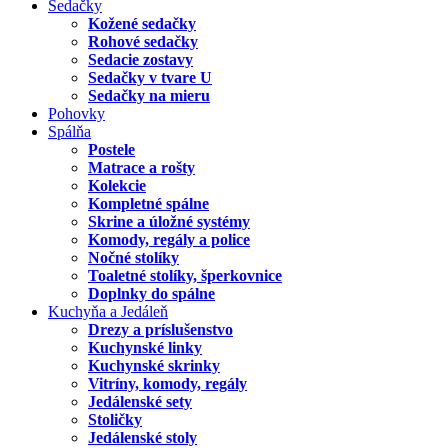
Sedačky
Kožené sedačky
Rohové sedačky
Sedacie zostavy
Sedačky v tvare U
Sedačky na mieru
Pohovky
Spálňa
Postele
Matrace a rošty
Kolekcie
Kompletné spálne
Skrine a úložné systémy
Komody, regály a police
Nočné stolíky
Toaletné stolíky, šperkovnice
Doplnky do spálne
Kuchyňa a Jedáleň
Drezy a príslušenstvo
Kuchynské linky
Kuchynské skrinky
Vitríny, komody, regály
Jedálenské sety
Stoličky
Jedálenské stoly