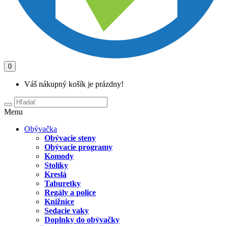
0
Váš nákupný košík je prázdny!
Menu
Obývačka
Obývacie steny
Obývacie programy
Komody
Stolíky
Kreslá
Taburetky
Regály a police
Knižnice
Sedacie vaky
Doplnky do obývačky