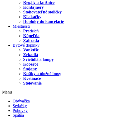
Regály a knižnice
Kontajnery
Stohovateľné stoličky
Kľakačky
Doplnky do kancelárie
Miestnosti
Predsieň
Kúpeľňa
Záhrada
Bytové doplnky
Vankúše
Zrkadlá
Svietidlá a lampy
Koberce
Stojany
Košíky a úložné boxy
Kvetináče
Stolovanie
Menu
Obývačka
Sedačky
Pohovky
Spálňa