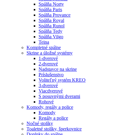
Spálňa Norty
Spálňa Paris
Spálňa Provance
Spálňa Royal
Spálňa Runol
Spálňa Tedy
Spálňa Vilgo
Teina
Kompletné spálne
Skrine a úložné systémy
1-dverové
2-dverové
Nadstavce na skrine
Príslušenstvo
Voliteľný systém KREO
3-dverové
Viacdverové
S posuvnými dverami
Rohové
Komody, regály a police
Komody
Regály a police
Nočné stolíky
Toaletné stolíky, šperkovnice
Doplnky do spálne