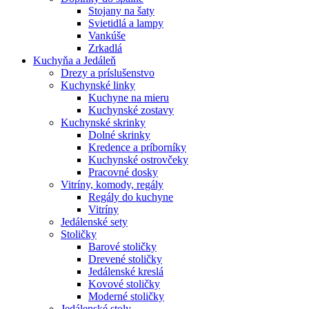
Stojany na šaty
Svietidlá a lampy
Vankúše
Zrkadlá
Kuchyňa a Jedáleň
Drezy a príslušenstvo
Kuchynské linky
Kuchyne na mieru
Kuchynské zostavy
Kuchynské skrinky
Dolné skrinky
Kredence a príborníky
Kuchynské ostrovčeky
Pracovné dosky
Vitríny, komody, regály
Regály do kuchyne
Vitríny
Jedálenské sety
Stoličky
Barové stoličky
Drevené stoličky
Jedálenské kreslá
Kovové stoličky
Moderné stoličky
Jedálenské stoly