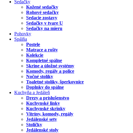
Sedačky
Kožené sedačky
Rohové sedačky
Sedacie zostavy
Sedačky v tvare U
Sedačky na mieru
Pohovky
Spálňa
Postele
Matrace a rošty
Kolekcie
Kompletné spálne
Skrine a úložné systémy
Komody, regály a police
Nočné stolíky
Toaletné stolíky, šperkovnice
Doplnky do spálne
Kuchyňa a Jedáleň
Drezy a príslušenstvo
Kuchynské linky
Kuchynské skrinky
Vitríny, komody, regály
Jedálenské sety
Stoličky
Jedálenské stoly