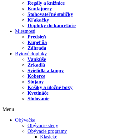
Regály a knižnice
Kontajnery
Stohovateľné stoličky
Kľakačky
Doplnky do kancelárie
Miestnosti
Predsieň
Kúpeľňa
Záhrada
Bytové doplnky
Vankúše
Zrkadlá
Svietidlá a lampy
Koberce
Stojany
Košíky a úložné boxy
Kvetináče
Stolovanie
Menu
Obývačka
Obývacie steny
Obývacie programy
Klasické