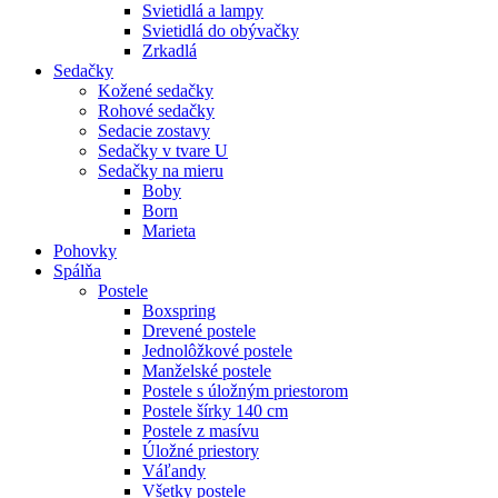
Svietidlá a lampy
Svietidlá do obývačky
Zrkadlá
Sedačky
Kožené sedačky
Rohové sedačky
Sedacie zostavy
Sedačky v tvare U
Sedačky na mieru
Boby
Born
Marieta
Pohovky
Spálňa
Postele
Boxspring
Drevené postele
Jednolôžkové postele
Manželské postele
Postele s úložným priestorom
Postele šírky 140 cm
Postele z masívu
Úložné priestory
Váľandy
Všetky postele