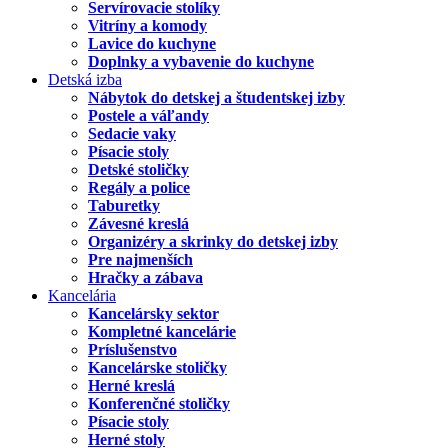
Servírovacie stolíky
Vitríny a komody
Lavice do kuchyne
Doplnky a vybavenie do kuchyne
Detská izba
Nábytok do detskej a študentskej izby
Postele a váľandy
Sedacie vaky
Písacie stoly
Detské stoličky
Regály a police
Taburetky
Závesné kreslá
Organizéry a skrinky do detskej izby
Pre najmenších
Hračky a zábava
Kancelária
Kancelársky sektor
Kompletné kancelárie
Príslušenstvo
Kancelárske stoličky
Herné kreslá
Konferenčné stoličky
Písacie stoly
Herné stoly