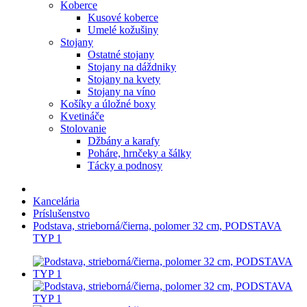
Koberce
Kusové koberce
Umelé kožušiny
Stojany
Ostatné stojany
Stojany na dáždniky
Stojany na kvety
Stojany na víno
Košíky a úložné boxy
Kvetináče
Stolovanie
Džbány a karafy
Poháre, hrnčeky a šálky
Tácky a podnosy
Kancelária
Príslušenstvo
Podstava, strieborná/čierna, polomer 32 cm, PODSTAVA
TYP 1