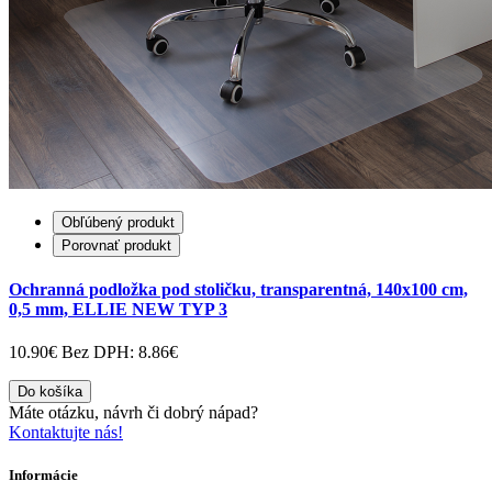
Obľúbený produkt
Porovnať produkt
Ochranná podložka pod stoličku, transparentná, 140x100 cm,
0,5 mm, ELLIE NEW TYP 3
10.90€
Bez DPH: 8.86€
Do košíka
Máte otázku, návrh či dobrý nápad?
Kontaktujte nás!
Informácie