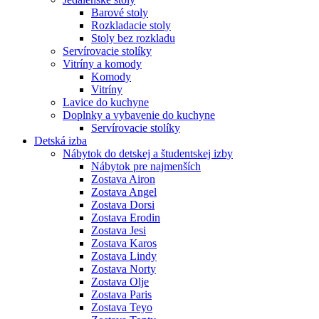
Barové stoly
Rozkladacie stoly
Stoly bez rozkladu
Servírovacie stolíky
Vitríny a komody
Komody
Vitríny
Lavice do kuchyne
Doplnky a vybavenie do kuchyne
Servírovacie stolíky
Detská izba
Nábytok do detskej a študentskej izby
Nábytok pre najmenších
Zostava Airon
Zostava Angel
Zostava Dorsi
Zostava Erodin
Zostava Jesi
Zostava Karos
Zostava Lindy
Zostava Norty
Zostava Olje
Zostava Paris
Zostava Teyo