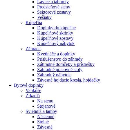
Lavice a taburety
Predsieňové steny
Sektorové zostavy
Vešiaky
Kúpeľňa
Doplnky do kúpeľne
Kúpeľňové skrinky
Kúpeľňové zostavy
Kúpeľňový nábytok
Záhrada
Kvetináče a doplnky
Príslušenstvo do záhrady
Záhradné domčeky a prístrešky
Záhradné pracovné stoly
Záhradný nábytok
Závesné hojdacie kreslá, hojdačky
Bytové doplnky
Vankúše
Zrkadlá
Na stenu
Stojanové
Svietidlá a lampy
Nástenné
Stolné
Závesné