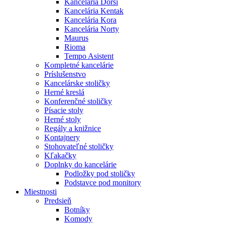
Kancelária Dorsi
Kancelária Kentak
Kancelária Kora
Kancelária Norty
Maurus
Rioma
Tempo Asistent
Kompletné kancelárie
Príslušenstvo
Kancelárske stoličky
Herné kreslá
Konferenčné stoličky
Písacie stoly
Herné stoly
Regály a knižnice
Kontajnery
Stohovateľné stoličky
Kľakačky
Doplnky do kancelárie
Podložky pod stoličky
Podstavce pod monitory
Miestnosti
Predsieň
Botníky
Komody