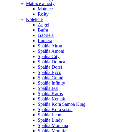
Matrace a rošty
Matrace
Rošty
Kolekcie
Angel
Bafra
Gabriela
Lumera
Spálňa Airon
Spálňa Amoni
Spálňa City
Spálňa Domca
Spálňa Dorsi
Spálňa Eyco
Spálňa Grand
Spálňa Infinity
Spálňa Jesi
Spálňa Karos
Spálňa Kentak
Spálňa Kora Samoa King
Spálňa Kora sosna
Spálňa Leon
Spálňa Lindy
Spálňa Montana
Spálňa Moratiz