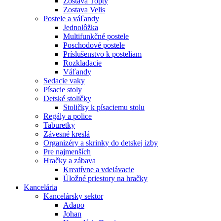
Zostava Topty
Zostava Velis
Postele a váľandy
Jednolôžka
Multifunkčné postele
Poschodové postele
Príslušenstvo k posteliam
Rozkladacie
Váľandy
Sedacie vaky
Písacie stoly
Detské stoličky
Stoličky k písaciemu stolu
Regály a police
Taburetky
Závesné kreslá
Organizéry a skrinky do detskej izby
Pre najmenších
Hračky a zábava
Kreatívne a vdelávacie
Úložné priestory na hračky
Kancelária
Kancelársky sektor
Adapo
Johan