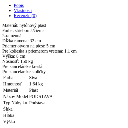
Popis
Vlastnosti
Recenzie (0)
Materiál: nylónový plast
Farba: strieborná/čierna
5-ramenná
Dĺžka ramena: 32 cm
Priemer otvoru na piest: 5 cm
Pre kolieska s priemerom vretena: 1,1 cm
Výška: 8 cm
Nosnosť: 150 kg
Pre kancelárske kreslá
Pre kancelárske stoličky
Farba
Sivá
Hmotnosť
1.64 kg
Materiál
Plast
Názov Model
PODSTAVA
Typ Nábytku
Podstava
Šírka
Hĺbka
Výška