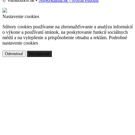
© Vamdomov.sk •
NajReklama.sk - tvorba eshopu
Nastavenie cookies
Súbory cookies používame na zhromažďovanie a analýzu informácií
o výkone a používaní stránok, na poskytovanie funkcií sociálnych
médií a na vylepšenie a prispôsobenie obsahu a reklám.
Podrobné
nastavenie cookies
Odmietnuť
Akceptovať