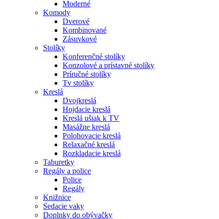
Moderné
Komody
Dverové
Kombinované
Zásuvkové
Stolíky
Konferenčné stolíky
Konzolové a prístavné stolíky
Príručné stolíky
Tv stolíky
Kreslá
Dvojkreslá
Hojdacie kreslá
Kreslá ušiak k TV
Masážne kreslá
Polohovacie kreslá
Relaxačné kreslá
Rozkladacie kreslá
Taburetky
Regály a police
Police
Regály
Knižnice
Sedacie vaky
Doplnky do obývačky