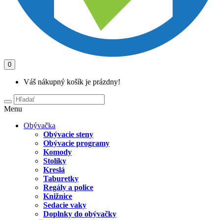
0
Váš nákupný košík je prázdny!
Menu
Obývačka
Obývacie steny
Obývacie programy
Komody
Stolíky
Kreslá
Taburetky
Regály a police
Knižnice
Sedacie vaky
Doplnky do obývačky