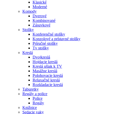
Klasické
Moderné
Komody
Dverové
Kombinované
Zásuvkové
Stolíky
Konferenčné stolíky
Konzolové a prístavné stolíky
Príručné stolíky
Tv stolíky
Kreslá
Dvojkreslá
Hojdacie kreslá
Kreslá ušiak k TV
Masážne kreslá
Polohovacie kreslá
Relaxačné kreslá
Rozkladacie kreslá
Taburetky
Regály a police
Police
Regály
Knižnice
Sedacie vaky