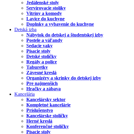
Jedálenské stoly
Servírovacie stolíky
Vitríny a komody
Lavice do kuchyne
Doplnky a vybavenie do kuchyne
Detská izba
Nábytok do detskej a študentskej izby
Postele a váľandy
Sedacie vaky
Písacie stoly
Detské stoličky
Regály a police
Taburetky
Závesné kreslá
Organizéry a skrinky do detskej izby
Pre najmenších
Hračky a zábava
Kancelária
Kancelársky sektor
Kompletné kancelárie
Príslušenstvo
Kancelárske stoličky
Herné kreslá
Konferenčné stoličky
Písacie stoly