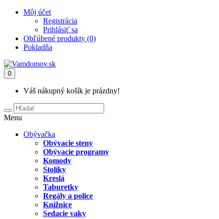
Môj účet
Registrácia
Prihlásiť sa
Obľúbené produkty (0)
Pokladňa
0
Váš nákupný košík je prázdny!
Menu
Obývačka
Obývacie steny
Obývacie programy
Komody
Stolíky
Kreslá
Taburetky
Regály a police
Knižnice
Sedacie vaky