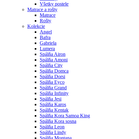
Všetky postele
Matrace a rošty
Matrace
Rošty
Kolekcie
Angel
Bafra
Gabriela
Lumera
Spálňa Airon
Spálňa Amoni
Spálňa City
Spálňa Domca
Spálňa Dorsi
Spálňa Eyco
Spálňa Grand
Spálňa Infinity
Spálňa Jesi
Spálňa Karos
Spálňa Kentak
Spálňa Kora Samoa King
Spálňa Kora sosna
Spálňa Leon
Spálňa Lindy
Spálňa Montana