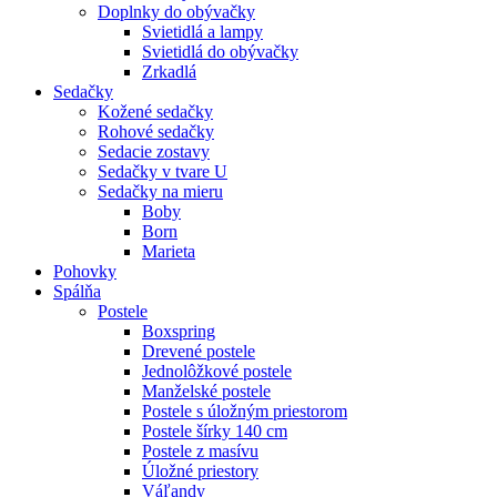
Doplnky do obývačky
Svietidlá a lampy
Svietidlá do obývačky
Zrkadlá
Sedačky
Kožené sedačky
Rohové sedačky
Sedacie zostavy
Sedačky v tvare U
Sedačky na mieru
Boby
Born
Marieta
Pohovky
Spálňa
Postele
Boxspring
Drevené postele
Jednolôžkové postele
Manželské postele
Postele s úložným priestorom
Postele šírky 140 cm
Postele z masívu
Úložné priestory
Váľandy