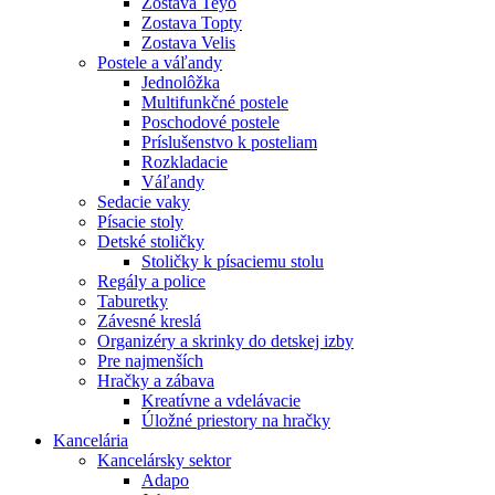
Zostava Teyo
Zostava Topty
Zostava Velis
Postele a váľandy
Jednolôžka
Multifunkčné postele
Poschodové postele
Príslušenstvo k posteliam
Rozkladacie
Váľandy
Sedacie vaky
Písacie stoly
Detské stoličky
Stoličky k písaciemu stolu
Regály a police
Taburetky
Závesné kreslá
Organizéry a skrinky do detskej izby
Pre najmenších
Hračky a zábava
Kreatívne a vdelávacie
Úložné priestory na hračky
Kancelária
Kancelársky sektor
Adapo