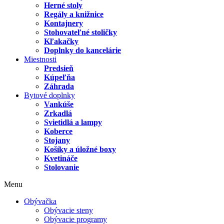
Herné stoly
Regály a knižnice
Kontajnery
Stohovateľné stoličky
Kľakačky
Doplnky do kancelárie
Miestnosti
Predsieň
Kúpeľňa
Záhrada
Bytové doplnky
Vankúše
Zrkadlá
Svietidlá a lampy
Koberce
Stojany
Košíky a úložné boxy
Kvetináče
Stolovanie
Menu
Obývačka
Obývacie steny
Obývacie programy