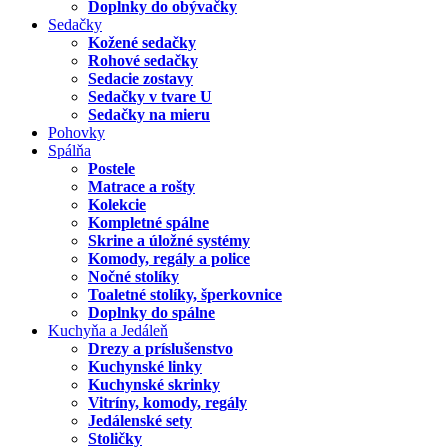
Doplnky do obývačky
Sedačky
Kožené sedačky
Rohové sedačky
Sedacie zostavy
Sedačky v tvare U
Sedačky na mieru
Pohovky
Spálňa
Postele
Matrace a rošty
Kolekcie
Kompletné spálne
Skrine a úložné systémy
Komody, regály a police
Nočné stolíky
Toaletné stolíky, šperkovnice
Doplnky do spálne
Kuchyňa a Jedáleň
Drezy a príslušenstvo
Kuchynské linky
Kuchynské skrinky
Vitríny, komody, regály
Jedálenské sety
Stoličky