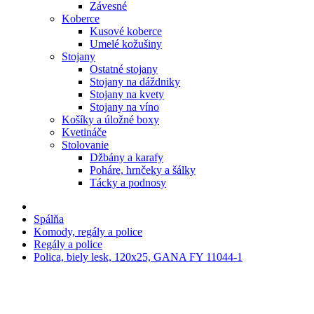
Závesné
Koberce
Kusové koberce
Umelé kožušiny
Stojany
Ostatné stojany
Stojany na dáždniky
Stojany na kvety
Stojany na víno
Košíky a úložné boxy
Kvetináče
Stolovanie
Džbány a karafy
Poháre, hrnčeky a šálky
Tácky a podnosy
Spálňa
Komody, regály a police
Regály a police
Polica, biely lesk, 120x25, GANA FY 11044-1