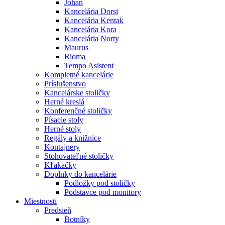
Johan
Kancelária Dorsi
Kancelária Kentak
Kancelária Kora
Kancelária Norty
Maurus
Rioma
Tempo Asistent
Kompletné kancelárie
Príslušenstvo
Kancelárske stoličky
Herné kreslá
Konferenčné stoličky
Písacie stoly
Herné stoly
Regály a knižnice
Kontajnery
Stohovateľné stoličky
Kľakačky
Doplnky do kancelárie
Podložky pod stoličky
Podstavce pod monitory
Miestnosti
Predsieň
Botníky