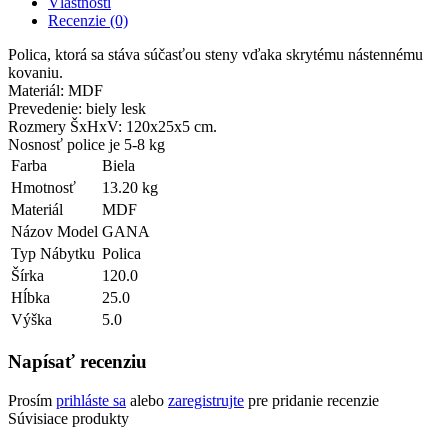
Vlastnosti
Recenzie (0)
Polica, ktorá sa stáva súčasťou steny vďaka skrytému nástennému
kovaniu.
Materiál: MDF
Prevedenie: biely lesk
Rozmery ŠxHxV: 120x25x5 cm.
Nosnosť police je 5-8 kg
Farba
Biela
Hmotnosť
13.20 kg
Materiál
MDF
Názov Model
GANA
Typ Nábytku
Polica
Šírka
120.0
Hĺbka
25.0
Výška
5.0
Napísať recenziu
Prosím
prihláste sa
alebo
zaregistrujte
pre pridanie recenzie
Súvisiace produkty