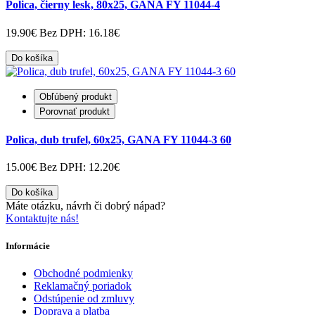
Polica, čierny lesk, 80x25, GANA FY 11044-4
19.90€
Bez DPH: 16.18€
Do košíka
Obľúbený produkt
Porovnať produkt
Polica, dub trufel, 60x25, GANA FY 11044-3 60
15.00€
Bez DPH: 12.20€
Do košíka
Máte otázku, návrh či dobrý nápad?
Kontaktujte nás!
Informácie
Obchodné podmienky
Reklamačný poriadok
Odstúpenie od zmluvy
Doprava a platba