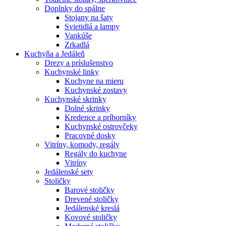
Doplnky do spálne
Stojany na šaty
Svietidlá a lampy
Vankúše
Zrkadlá
Kuchyňa a Jedáleň
Drezy a príslušenstvo
Kuchynské linky
Kuchyne na mieru
Kuchynské zostavy
Kuchynské skrinky
Dolné skrinky
Kredence a príborníky
Kuchynské ostrovčeky
Pracovné dosky
Vitríny, komody, regály
Regály do kuchyne
Vitríny
Jedálenské sety
Stoličky
Barové stoličky
Drevené stoličky
Jedálenské kreslá
Kovové stoličky