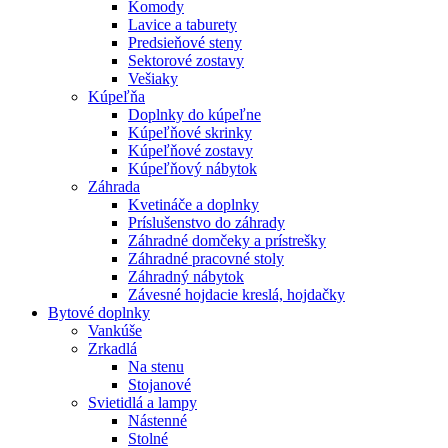
Komody
Lavice a taburety
Predsieňové steny
Sektorové zostavy
Vešiaky
Kúpeľňa
Doplnky do kúpeľne
Kúpeľňové skrinky
Kúpeľňové zostavy
Kúpeľňový nábytok
Záhrada
Kvetináče a doplnky
Príslušenstvo do záhrady
Záhradné domčeky a prístrešky
Záhradné pracovné stoly
Záhradný nábytok
Závesné hojdacie kreslá, hojdačky
Bytové doplnky
Vankúše
Zrkadlá
Na stenu
Stojanové
Svietidlá a lampy
Nástenné
Stolné