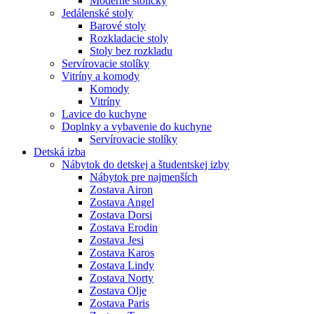
Moderné stoličky
Jedálenské stoly
Barové stoly
Rozkladacie stoly
Stoly bez rozkladu
Servírovacie stolíky
Vitríny a komody
Komody
Vitríny
Lavice do kuchyne
Doplnky a vybavenie do kuchyne
Servírovacie stolíky
Detská izba
Nábytok do detskej a študentskej izby
Nábytok pre najmenších
Zostava Airon
Zostava Angel
Zostava Dorsi
Zostava Erodin
Zostava Jesi
Zostava Karos
Zostava Lindy
Zostava Norty
Zostava Olje
Zostava Paris