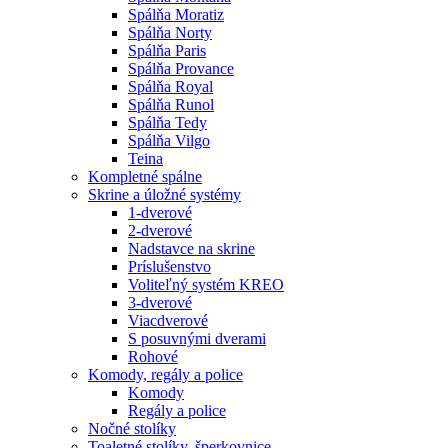
Spálňa Moratiz
Spálňa Norty
Spálňa Paris
Spálňa Provance
Spálňa Royal
Spálňa Runol
Spálňa Tedy
Spálňa Vilgo
Teina
Kompletné spálne
Skrine a úložné systémy
1-dverové
2-dverové
Nadstavce na skrine
Príslušenstvo
Voliteľný systém KREO
3-dverové
Viacdverové
S posuvnými dverami
Rohové
Komody, regály a police
Komody
Regály a police
Nočné stolíky
Toaletné stolíky, šperkovnice