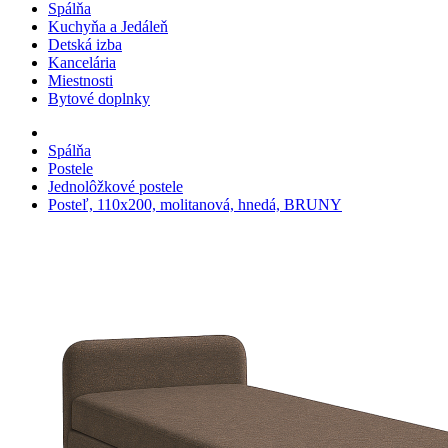
Spálňa
Kuchyňa a Jedáleň
Detská izba
Kancelária
Miestnosti
Bytové doplnky
Spálňa
Postele
Jednolôžkové postele
Posteľ, 110x200, molitanová, hnedá, BRUNY