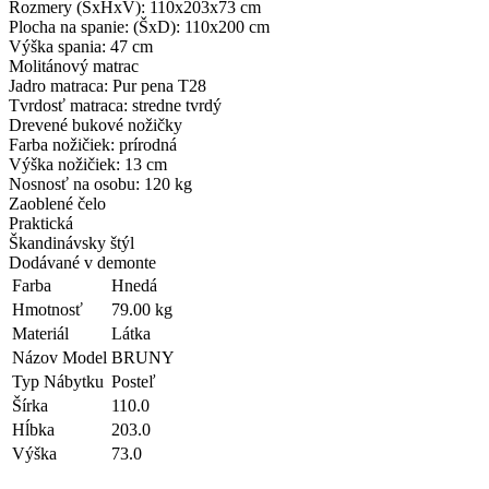
Rozmery (ŠxHxV): 110x203x73 cm
Plocha na spanie: (ŠxD): 110x200 cm
Výška spania: 47 cm
Molitánový matrac
Jadro matraca: Pur pena T28
Tvrdosť matraca: stredne tvrdý
Drevené bukové nožičky
Farba nožičiek: prírodná
Výška nožičiek: 13 cm
Nosnosť na osobu: 120 kg
Zaoblené čelo
Praktická
Škandinávsky štýl
Dodávané v demonte
Farba
Hnedá
Hmotnosť
79.00 kg
Materiál
Látka
Názov Model
BRUNY
Typ Nábytku
Posteľ
Šírka
110.0
Hĺbka
203.0
Výška
73.0