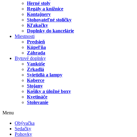
Herné stoly
Regály a knižnice
Kontajnery
Stohovateľné stoličky
Kľakačky
Doplnky do kancelárie
Miestnosti
Predsieň
Kúpeľňa
Záhrada
Bytové doplnky
Vankúše
Zrkadlá
Svietidlá a lampy
Koberce
Stojany
Košíky a úložné boxy
Kvetináče
Stolovanie
Menu
Obývačka
Sedačky
Pohovky