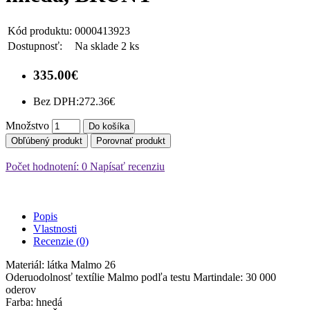
Kód produktu:
0000413923
Dostupnosť:
Na sklade 2 ks
335.00€
Bez DPH:
272.36€
Množstvo
Do košíka
Obľúbený produkt
Porovnať produkt
Počet hodnotení: 0
Napísať recenziu
Popis
Vlastnosti
Recenzie (0)
Materiál: látka Malmo 26
Oderuodolnosť textílie Malmo podľa testu Martindale: 30 000
oderov
Farba: hnedá