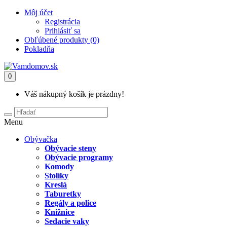
Môj účet
Registrácia
Prihlásiť sa
Obľúbené produkty (0)
Pokladňa
0
Váš nákupný košík je prázdny!
Menu
Obývačka
Obývacie steny
Obývacie programy
Komody
Stolíky
Kreslá
Taburetky
Regály a police
Knižnice
Sedacie vaky