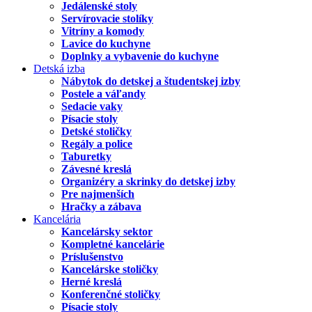
Jedálenské stoly
Servírovacie stolíky
Vitríny a komody
Lavice do kuchyne
Doplnky a vybavenie do kuchyne
Detská izba
Nábytok do detskej a študentskej izby
Postele a váľandy
Sedacie vaky
Písacie stoly
Detské stoličky
Regály a police
Taburetky
Závesné kreslá
Organizéry a skrinky do detskej izby
Pre najmenších
Hračky a zábava
Kancelária
Kancelársky sektor
Kompletné kancelárie
Príslušenstvo
Kancelárske stoličky
Herné kreslá
Konferenčné stoličky
Písacie stoly