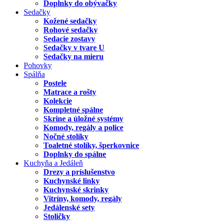
Doplnky do obývačky
Sedačky
Kožené sedačky
Rohové sedačky
Sedacie zostavy
Sedačky v tvare U
Sedačky na mieru
Pohovky
Spálňa
Postele
Matrace a rošty
Kolekcie
Kompletné spálne
Skrine a úložné systémy
Komody, regály a police
Nočné stolíky
Toaletné stolíky, šperkovnice
Doplnky do spálne
Kuchyňa a Jedáleň
Drezy a príslušenstvo
Kuchynské linky
Kuchynské skrinky
Vitríny, komody, regály
Jedálenské sety
Stoličky