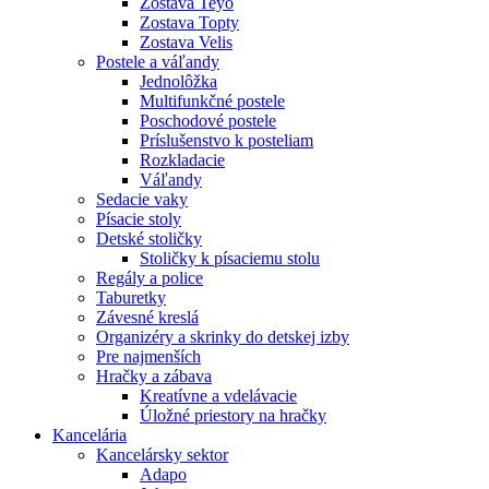
Zostava Teyo
Zostava Topty
Zostava Velis
Postele a váľandy
Jednolôžka
Multifunkčné postele
Poschodové postele
Príslušenstvo k posteliam
Rozkladacie
Váľandy
Sedacie vaky
Písacie stoly
Detské stoličky
Stoličky k písaciemu stolu
Regály a police
Taburetky
Závesné kreslá
Organizéry a skrinky do detskej izby
Pre najmenších
Hračky a zábava
Kreatívne a vdelávacie
Úložné priestory na hračky
Kancelária
Kancelársky sektor
Adapo