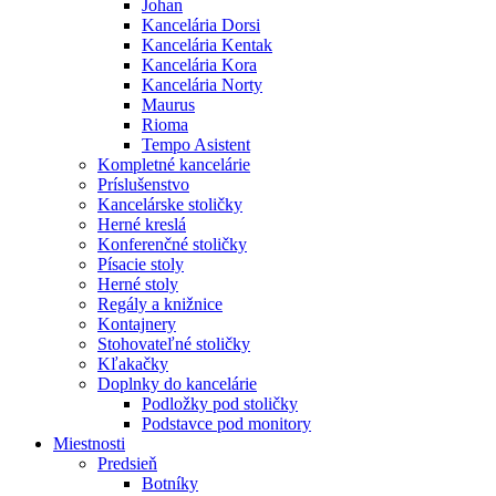
Johan
Kancelária Dorsi
Kancelária Kentak
Kancelária Kora
Kancelária Norty
Maurus
Rioma
Tempo Asistent
Kompletné kancelárie
Príslušenstvo
Kancelárske stoličky
Herné kreslá
Konferenčné stoličky
Písacie stoly
Herné stoly
Regály a knižnice
Kontajnery
Stohovateľné stoličky
Kľakačky
Doplnky do kancelárie
Podložky pod stoličky
Podstavce pod monitory
Miestnosti
Predsieň
Botníky