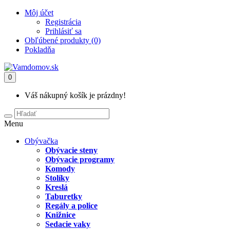
Môj účet
Registrácia
Prihlásiť sa
Obľúbené produkty (0)
Pokladňa
0
Váš nákupný košík je prázdny!
Menu
Obývačka
Obývacie steny
Obývacie programy
Komody
Stolíky
Kreslá
Taburetky
Regály a police
Knižnice
Sedacie vaky