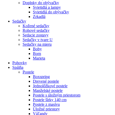
Doplnky do obývačky
Svietidlá a lampy
Svietidlá do obývačky
Zrkadlá
Sedačky
Kožené sedačky
Rohové sedačky
Sedacie zostavy
Sedačky v tvare U
Sedačky na mieru
Boby
Born
Marieta
Pohovky
Spálňa
Postele
Boxspring
Drevené postele
Jednolôžkové postele
Manželské postele
Postele s úložným priestorom
Postele šírky 140 cm
Postele z masívu
Úložné priestory
Váľandy