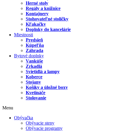
Herné stoly
Regály a knižnice
Kontajnery
Stohovateľné stoličky
Kľakačky
Doplnky do kancelárie
Miestnosti
Predsieň
Kúpeľňa
Záhrada
Bytové doplnky
Vankúše
Zrkadlá
Svietidlá a lampy
Koberce
Stojany
Košíky a úložné boxy
Kvetináče
Stolovanie
Menu
Obývačka
Obývacie steny
Obývacie programy