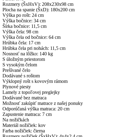
Rozmery (ŠxHxV): 208x230x98 cm
Plocha na spanie (ŠxD): 180x200 cm
Výška po rošt: 24 cm
Výška bočnice: 34 cm
Šírka bočnice: 11,5 cm
Výška čela: 98 cm
Výška čela od bočnice: 64 cm
Hrúbka čela: 17 cm
Hrúbka čela pri nohách: 11,5 cm
Nosnosť na lôžko: 140 kg
S úložným priestorom
S vysokým čelom
Prešívané čelo
Dodávané s roštom
Výklopný rošt s kovovým rámom
Plynové piesty
Lamely z topoľovej preglejky
Dodávané bez matraca
Možnosť zakúpiť matrace z našej ponuky
Odporúčaná výška matraca: 20 cm
Zapustenie matraca: 7 cm
Na nožičkách
Materiál nožičiek: kov
Farba nožičiek: čierna
Rozmery nožičiek (ŠxHxV): 4x4x2,4 cm