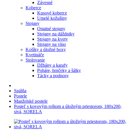
Závesné
Koberce
Kusové koberce
Umelé kožušiny
Stojany
Ostatné stojany
Stojany na dáždniky
Stojany na kvety
Stojany na víno
Košíky a úložné boxy
Kvetináče
Stolovanie
Džbány a karafy
Poháre, hrnčeky a šálky
Tácky a podnosy
Spálňa
Postele
Manželské postele
Posteľ s kovovým roštom a úložným priestorom, 180x200,
sivá, SORELA