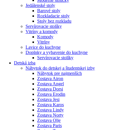
Moderné stoličky
Jedálenské stoly
Barové stoly
Rozkladacie stoly
Stoly bez rozkladu
Servírovacie stolíky
Vitríny a komody
Komody
Vitríny
Lavice do kuchyne
Doplnky a vybavenie do kuchyne
Servírovacie stolíky
Detská izba
Nábytok do detskej a študentskej izby
Nábytok pre najmenších
Zostava Airon
Zostava Angel
Zostava Dorsi
Zostava Erodin
Zostava Jesi
Zostava Karos
Zostava Lindy
Zostava Norty
Zostava Olje
Zostava Paris