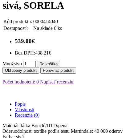
sivá, SORELA
Kód produktu:
0000414040
Dostupnosť:
Na sklade 6 ks
539.00€
Bez DPH:
438.21€
Množstvo
Do košíka
Obľúbený produkt
Porovnať produkt
Počet hodnotení: 0
Napísať recenziu
Popis
Vlastnosti
Recenzie (0)
Materiál: látka Bouclé/DTD/pena
Oderuodolnosť textílie podľa testu Martindale: 40 000 oderov
Farba: sivá