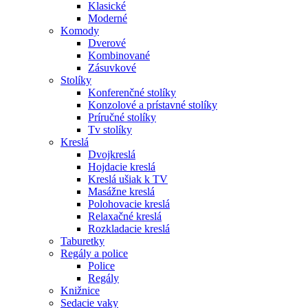
Klasické
Moderné
Komody
Dverové
Kombinované
Zásuvkové
Stolíky
Konferenčné stolíky
Konzolové a prístavné stolíky
Príručné stolíky
Tv stolíky
Kreslá
Dvojkreslá
Hojdacie kreslá
Kreslá ušiak k TV
Masážne kreslá
Polohovacie kreslá
Relaxačné kreslá
Rozkladacie kreslá
Taburetky
Regály a police
Police
Regály
Knižnice
Sedacie vaky