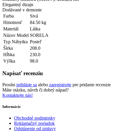
Elegantný dizajn
Dodávané v demonte
Farba
Sivá
Hmotnosť
84.50 kg
Materiál
Látka
Názov Model
SORELA
Typ Nábytku
Posteľ
Šírka
208.0
Hĺbka
230.0
Výška
98.0
Napísať recenziu
Prosím
prihláste sa
alebo
zaregistrujte
pre pridanie recenzie
Máte otázku, návrh či dobrý nápad?
Kontaktujte nás!
Informácie
Obchodné podmienky
Reklamačný poriadok
Odstúpenie od zmluvy