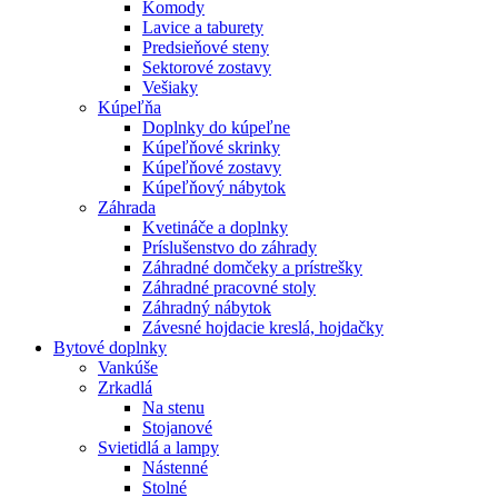
Komody
Lavice a taburety
Predsieňové steny
Sektorové zostavy
Vešiaky
Kúpeľňa
Doplnky do kúpeľne
Kúpeľňové skrinky
Kúpeľňové zostavy
Kúpeľňový nábytok
Záhrada
Kvetináče a doplnky
Príslušenstvo do záhrady
Záhradné domčeky a prístrešky
Záhradné pracovné stoly
Záhradný nábytok
Závesné hojdacie kreslá, hojdačky
Bytové doplnky
Vankúše
Zrkadlá
Na stenu
Stojanové
Svietidlá a lampy
Nástenné
Stolné