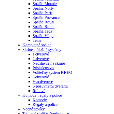
Spálňa Moratiz
Spálňa Norty
Spálňa Paris
Spálňa Provance
Spálňa Royal
Spálňa Runol
Spálňa Tedy
Spálňa Vilgo
Teina
Kompletné spálne
Skrine a úložné systémy
1-dverové
2-dverové
Nadstavce na skrine
Príslušenstvo
Voliteľný systém KREO
3-dverové
Viacdverové
S posuvnými dverami
Rohové
Komody, regály a police
Komody
Regály a police
Nočné stolíky
Toaletné stolíky, šperkovnice