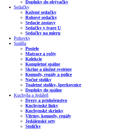
Doplnky do obývačky
Sedačky
Kožené sedačky
Rohové sedačky
Sedacie zostavy
Sedačky v tvare U
Sedačky na mieru
Pohovky
Spálňa
Postele
Matrace a rošty
Kolekcie
Kompletné spálne
Skrine a úložné systémy
Komody, regály a police
Nočné stolíky
Toaletné stolíky, šperkovnice
Doplnky do spálne
Kuchyňa a Jedáleň
Drezy a príslušenstvo
Kuchynské linky
Kuchynské skrinky
Vitríny, komody, regály
Jedálenské sety
Stoličky