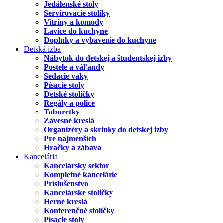
Jedálenské stoly
Servírovacie stolíky
Vitríny a komody
Lavice do kuchyne
Doplnky a vybavenie do kuchyne
Detská izba
Nábytok do detskej a študentskej izby
Postele a váľandy
Sedacie vaky
Písacie stoly
Detské stoličky
Regály a police
Taburetky
Závesné kreslá
Organizéry a skrinky do detskej izby
Pre najmenších
Hračky a zábava
Kancelária
Kancelársky sektor
Kompletné kancelárie
Príslušenstvo
Kancelárske stoličky
Herné kreslá
Konferenčné stoličky
Písacie stoly