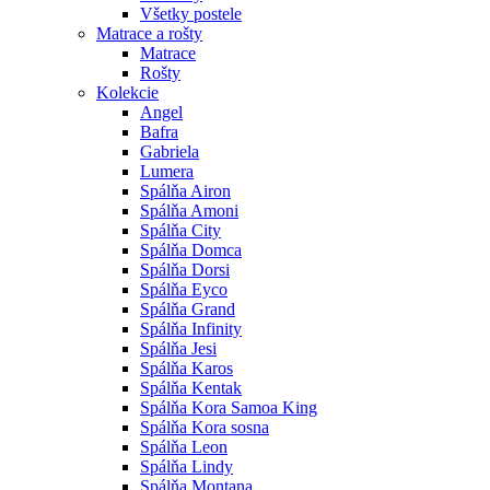
Všetky postele
Matrace a rošty
Matrace
Rošty
Kolekcie
Angel
Bafra
Gabriela
Lumera
Spálňa Airon
Spálňa Amoni
Spálňa City
Spálňa Domca
Spálňa Dorsi
Spálňa Eyco
Spálňa Grand
Spálňa Infinity
Spálňa Jesi
Spálňa Karos
Spálňa Kentak
Spálňa Kora Samoa King
Spálňa Kora sosna
Spálňa Leon
Spálňa Lindy
Spálňa Montana