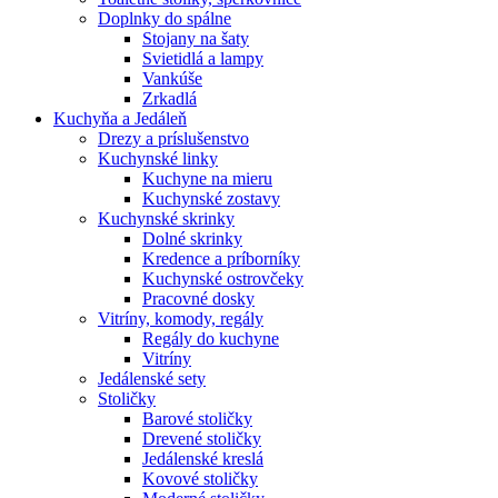
Doplnky do spálne
Stojany na šaty
Svietidlá a lampy
Vankúše
Zrkadlá
Kuchyňa a Jedáleň
Drezy a príslušenstvo
Kuchynské linky
Kuchyne na mieru
Kuchynské zostavy
Kuchynské skrinky
Dolné skrinky
Kredence a príborníky
Kuchynské ostrovčeky
Pracovné dosky
Vitríny, komody, regály
Regály do kuchyne
Vitríny
Jedálenské sety
Stoličky
Barové stoličky
Drevené stoličky
Jedálenské kreslá
Kovové stoličky