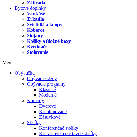
Záhrada
Bytové doplnky
Vankúše
Zrkadlá
Svietidlá a lampy
Koberce
Stojany
Košíky a úložné boxy
Kvetináče
Stolovanie
Menu
Obývačka
Obývacie steny
Obývacie programy
Klasické
Moderné
Komody
Dverové
Kombinované
Zásuvkové
Stolíky
Konferenčné stolíky
Konzolové a prístavné stolíky