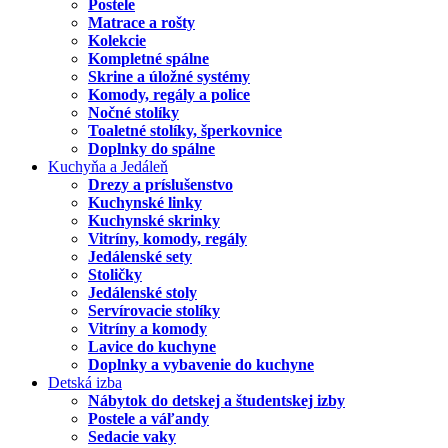
Postele
Matrace a rošty
Kolekcie
Kompletné spálne
Skrine a úložné systémy
Komody, regály a police
Nočné stolíky
Toaletné stolíky, šperkovnice
Doplnky do spálne
Kuchyňa a Jedáleň
Drezy a príslušenstvo
Kuchynské linky
Kuchynské skrinky
Vitríny, komody, regály
Jedálenské sety
Stoličky
Jedálenské stoly
Servírovacie stolíky
Vitríny a komody
Lavice do kuchyne
Doplnky a vybavenie do kuchyne
Detská izba
Nábytok do detskej a študentskej izby
Postele a váľandy
Sedacie vaky