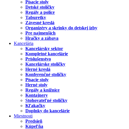
Písacie stoly
Detské stoličky
Regály a police
Taburetky
Závesné kreslá
Organizéry a skrinky do detskej izby
Pre najmenších
Hračky a zábava
Kancelária
Kancelársky sektor
Kompletné kancelárie
Príslušenstvo
Kancelárske stoličky
Herné kreslá
Konferenčné stoličky
Písacie stoly
Herné stoly
Regály a knižnice
Kontajnery
Stohovateľné stoličky
Kľakačky
Doplnky do kancelárie
Miestnosti
Predsieň
Kúpeľňa