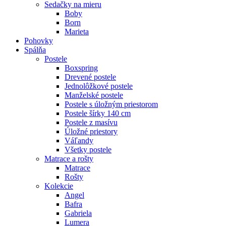
Sedačky na mieru
Boby
Born
Marieta
Pohovky
Spálňa
Postele
Boxspring
Drevené postele
Jednolôžkové postele
Manželské postele
Postele s úložným priestorom
Postele šírky 140 cm
Postele z masívu
Úložné priestory
Váľandy
Všetky postele
Matrace a rošty
Matrace
Rošty
Kolekcie
Angel
Bafra
Gabriela
Lumera