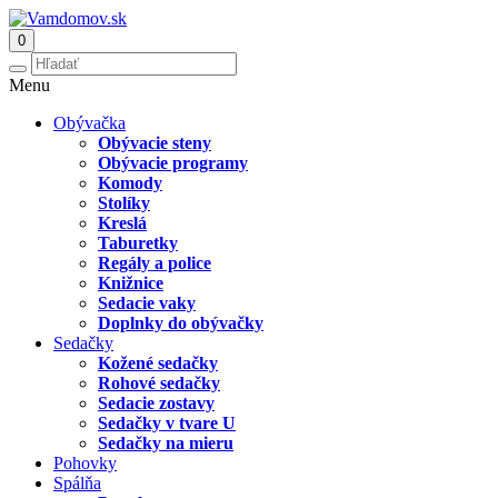
0
Menu
Obývačka
Obývacie steny
Obývacie programy
Komody
Stolíky
Kreslá
Taburetky
Regály a police
Knižnice
Sedacie vaky
Doplnky do obývačky
Sedačky
Kožené sedačky
Rohové sedačky
Sedacie zostavy
Sedačky v tvare U
Sedačky na mieru
Pohovky
Spálňa