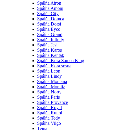
Spálňa Airon
Spálňa Amoni
Spálňa City
Spálňa Domca
Spálňa Dorsi
Spálňa Eyco
Spálňa Grand
Spálňa Infinity
Spálňa Jesi
Spálňa Karos
Spálňa Kentak
Spálňa Kora Samoa King
Spálňa Kora sosna
Spálňa Leon
Spálňa Lindy
Spálňa Montana
Spálňa Moratiz
Spálňa Norty
Spálňa Paris
Spálňa Provance
Spálňa Royal
Spálňa Runol
Spálňa Tedy
Spálňa Vilgo
Teina