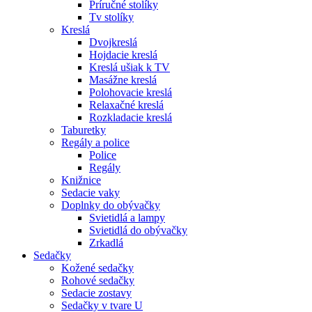
Príručné stolíky
Tv stolíky
Kreslá
Dvojkreslá
Hojdacie kreslá
Kreslá ušiak k TV
Masážne kreslá
Polohovacie kreslá
Relaxačné kreslá
Rozkladacie kreslá
Taburetky
Regály a police
Police
Regály
Knižnice
Sedacie vaky
Doplnky do obývačky
Svietidlá a lampy
Svietidlá do obývačky
Zrkadlá
Sedačky
Kožené sedačky
Rohové sedačky
Sedacie zostavy
Sedačky v tvare U