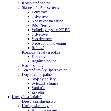
Kompletné spálne
Skrine a úložné systémy
1-dverové
2-dverové
Nadstavce na skrine
Príslušenstvo
Voliteľný systém KREO
3-dverové
Viacdverové
S posuvnými dverami
Rohové
Komody, regály a police
Komody
Regály a police
Nočné stolíky
Toaletné stolíky, šperkovnice
Doplnky do spálne
Stojany na šaty
Svietidlá a lampy
Vankúše
Zrkadlá
Kuchyňa a Jedáleň
Drezy a príslušenstvo
Kuchynské linky
Kuchyne na mieru