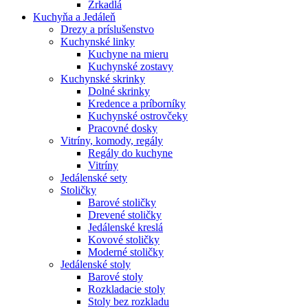
Zrkadlá
Kuchyňa a Jedáleň
Drezy a príslušenstvo
Kuchynské linky
Kuchyne na mieru
Kuchynské zostavy
Kuchynské skrinky
Dolné skrinky
Kredence a príborníky
Kuchynské ostrovčeky
Pracovné dosky
Vitríny, komody, regály
Regály do kuchyne
Vitríny
Jedálenské sety
Stoličky
Barové stoličky
Drevené stoličky
Jedálenské kreslá
Kovové stoličky
Moderné stoličky
Jedálenské stoly
Barové stoly
Rozkladacie stoly
Stoly bez rozkladu