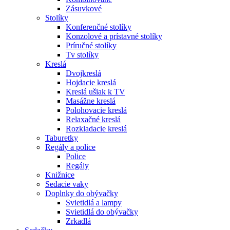
Zásuvkové
Stolíky
Konferenčné stolíky
Konzolové a prístavné stolíky
Príručné stolíky
Tv stolíky
Kreslá
Dvojkreslá
Hojdacie kreslá
Kreslá ušiak k TV
Masážne kreslá
Polohovacie kreslá
Relaxačné kreslá
Rozkladacie kreslá
Taburetky
Regály a police
Police
Regály
Knižnice
Sedacie vaky
Doplnky do obývačky
Svietidlá a lampy
Svietidlá do obývačky
Zrkadlá