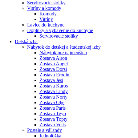
Servírovacie stolíky
Vitríny a komody
Komody
Vitríny
Lavice do kuchyne
Doplnky a vybavenie do kuchyne
Servírovacie stolíky
Detská izba
Nábytok do detskej a študentskej izby
Nábytok pre najmenších
Zostava Airon
Zostava Angel
Zostava Dorsi
Zostava Erodin
Zostava Jesi
Zostava Karos
Zostava Lindy
Zostava Norty
Zostava Olje
Zostava Paris
Zostava Teyo
Zostava Topty
Zostava Velis
Postele a váľandy
Jednolôžka