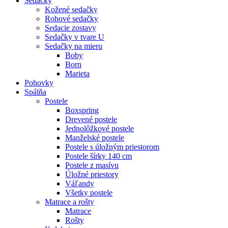
Sedačky
Kožené sedačky
Rohové sedačky
Sedacie zostavy
Sedačky v tvare U
Sedačky na mieru
Boby
Born
Marieta
Pohovky
Spálňa
Postele
Boxspring
Drevené postele
Jednolôžkové postele
Manželské postele
Postele s úložným priestorom
Postele šírky 140 cm
Postele z masívu
Úložné priestory
Váľandy
Všetky postele
Matrace a rošty
Matrace
Rošty