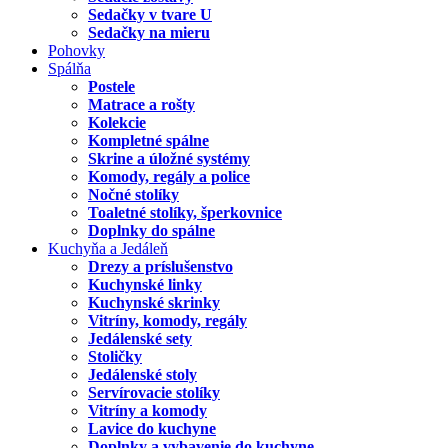
Sedačky v tvare U
Sedačky na mieru
Pohovky
Spálňa
Postele
Matrace a rošty
Kolekcie
Kompletné spálne
Skrine a úložné systémy
Komody, regály a police
Nočné stolíky
Toaletné stolíky, šperkovnice
Doplnky do spálne
Kuchyňa a Jedáleň
Drezy a príslušenstvo
Kuchynské linky
Kuchynské skrinky
Vitríny, komody, regály
Jedálenské sety
Stoličky
Jedálenské stoly
Servírovacie stolíky
Vitríny a komody
Lavice do kuchyne
Doplnky a vybavenie do kuchyne