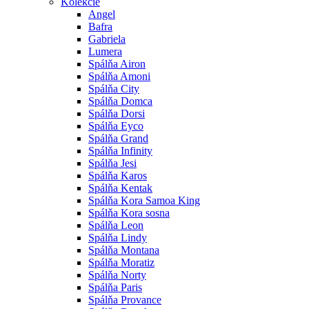
Kolekcie
Angel
Bafra
Gabriela
Lumera
Spálňa Airon
Spálňa Amoni
Spálňa City
Spálňa Domca
Spálňa Dorsi
Spálňa Eyco
Spálňa Grand
Spálňa Infinity
Spálňa Jesi
Spálňa Karos
Spálňa Kentak
Spálňa Kora Samoa King
Spálňa Kora sosna
Spálňa Leon
Spálňa Lindy
Spálňa Montana
Spálňa Moratiz
Spálňa Norty
Spálňa Paris
Spálňa Provance