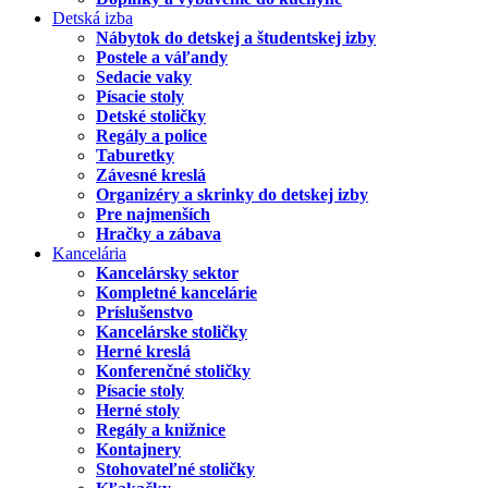
Detská izba
Nábytok do detskej a študentskej izby
Postele a váľandy
Sedacie vaky
Písacie stoly
Detské stoličky
Regály a police
Taburetky
Závesné kreslá
Organizéry a skrinky do detskej izby
Pre najmenších
Hračky a zábava
Kancelária
Kancelársky sektor
Kompletné kancelárie
Príslušenstvo
Kancelárske stoličky
Herné kreslá
Konferenčné stoličky
Písacie stoly
Herné stoly
Regály a knižnice
Kontajnery
Stohovateľné stoličky