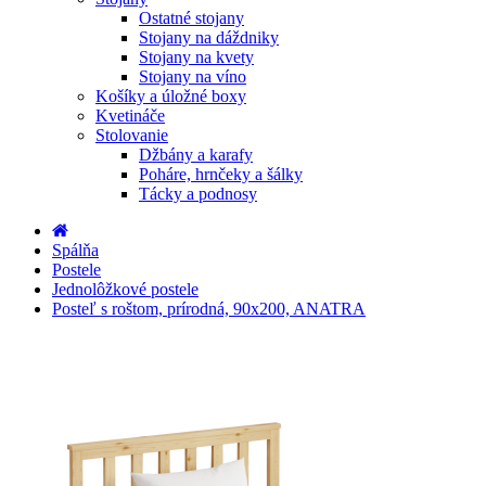
Ostatné stojany
Stojany na dáždniky
Stojany na kvety
Stojany na víno
Košíky a úložné boxy
Kvetináče
Stolovanie
Džbány a karafy
Poháre, hrnčeky a šálky
Tácky a podnosy
Spálňa
Postele
Jednolôžkové postele
Posteľ s roštom, prírodná, 90x200, ANATRA