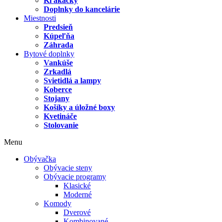
Kľakačky
Doplnky do kancelárie
Miestnosti
Predsieň
Kúpeľňa
Záhrada
Bytové doplnky
Vankúše
Zrkadlá
Svietidlá a lampy
Koberce
Stojany
Košíky a úložné boxy
Kvetináče
Stolovanie
Menu
Obývačka
Obývacie steny
Obývacie programy
Klasické
Moderné
Komody
Dverové
Kombinované