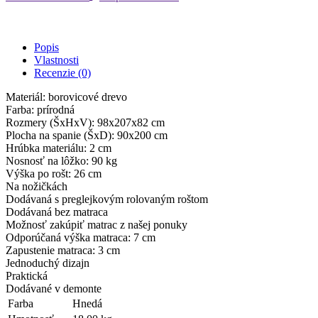
Popis
Vlastnosti
Recenzie (0)
Materiál: borovicové drevo
Farba: prírodná
Rozmery (ŠxHxV): 98x207x82 cm
Plocha na spanie (ŠxD): 90x200 cm
Hrúbka materiálu: 2 cm
Nosnosť na lôžko: 90 kg
Výška po rošt: 26 cm
Na nožičkách
Dodávaná s preglejkovým rolovaným roštom
Dodávaná bez matraca
Možnosť zakúpiť matrac z našej ponuky
Odporúčaná výška matraca: 7 cm
Zapustenie matraca: 3 cm
Jednoduchý dizajn
Praktická
Dodávané v demonte
Farba
Hnedá