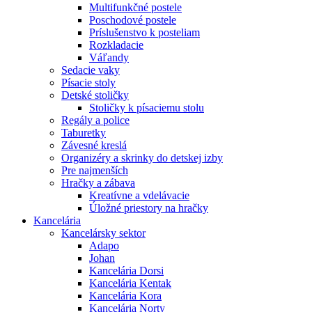
Multifunkčné postele
Poschodové postele
Príslušenstvo k posteliam
Rozkladacie
Váľandy
Sedacie vaky
Písacie stoly
Detské stoličky
Stoličky k písaciemu stolu
Regály a police
Taburetky
Závesné kreslá
Organizéry a skrinky do detskej izby
Pre najmenších
Hračky a zábava
Kreatívne a vdelávacie
Úložné priestory na hračky
Kancelária
Kancelársky sektor
Adapo
Johan
Kancelária Dorsi
Kancelária Kentak
Kancelária Kora
Kancelária Norty