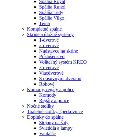
Spálňa Royal
Spálňa Runol
Spálňa Tedy
Spálňa Vilgo
Teina
Kompletné spálne
Skrine a úložné systémy
1-dverové
2-dverové
Nadstavce na skrine
Príslušenstvo
Voliteľný systém KREO
3-dverové
Viacdverové
S posuvnými dverami
Rohové
Komody, regály a police
Komody
Regály a police
Nočné stolíky
Toaletné stolíky, šperkovnice
Doplnky do spálne
Stojany na šaty
Svietidlá a lampy
Vankúše