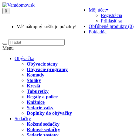
Môj účet
0
Registrácia
Prihlásiť sa
Obľúbené produkty (0)
Váš nákupný košík je prázdny!
Pokladňa
Menu
Obývačka
Obývacie steny
Obývacie programy
Komody
Stolíky
Kreslá
Taburetky
Regály a police
Knižnice
Sedacie vaky
Doplnky do obývačky
Sedačky
Kožené sedačky
Rohové sedačky
Sedacie zostavy