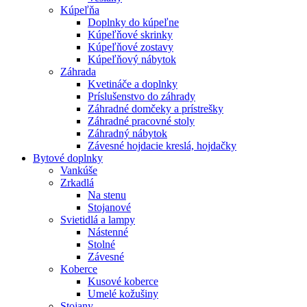
Kúpeľňa
Doplnky do kúpeľne
Kúpeľňové skrinky
Kúpeľňové zostavy
Kúpeľňový nábytok
Záhrada
Kvetináče a doplnky
Príslušenstvo do záhrady
Záhradné domčeky a prístrešky
Záhradné pracovné stoly
Záhradný nábytok
Závesné hojdacie kreslá, hojdačky
Bytové doplnky
Vankúše
Zrkadlá
Na stenu
Stojanové
Svietidlá a lampy
Nástenné
Stolné
Závesné
Koberce
Kusové koberce
Umelé kožušiny
Stojany