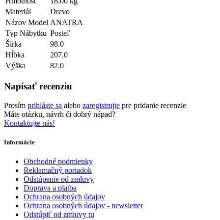
Hmotnosť
18.00 kg
Materiál
Drevo
Názov Model
ANATRA
Typ Nábytku
Posteľ
Šírka
98.0
Hĺbka
207.0
Výška
82.0
Napísať recenziu
Prosím
prihláste sa
alebo
zaregistrujte
pre pridanie recenzie
Máte otázku, návrh či dobrý nápad?
Kontaktujte nás!
Informácie
Obchodné podmienky
Reklamačný poriadok
Odstúpenie od zmluvy
Doprava a platba
Ochrana osobných údajov
Ochrana osobných údajov - newsletter
Odstúpiť od zmluvy tu