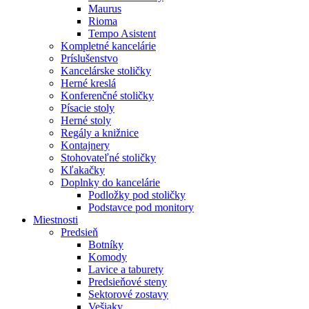
Maurus
Rioma
Tempo Asistent
Kompletné kancelárie
Príslušenstvo
Kancelárske stoličky
Herné kreslá
Konferenčné stoličky
Písacie stoly
Herné stoly
Regály a knižnice
Kontajnery
Stohovateľné stoličky
Kľakačky
Doplnky do kancelárie
Podložky pod stoličky
Podstavce pod monitory
Miestnosti
Predsieň
Botníky
Komody
Lavice a taburety
Predsieňové steny
Sektorové zostavy
Vešiaky