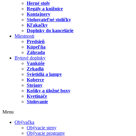
Herné stoly
Regály a knižnice
Kontajnery
Stohovateľné stoličky
Kľakačky
Doplnky do kancelárie
Miestnosti
Predsieň
Kúpeľňa
Záhrada
Bytové doplnky
Vankúše
Zrkadlá
Svietidlá a lampy
Koberce
Stojany
Košíky a úložné boxy
Kvetináče
Stolovanie
Menu
Obývačka
Obývacie steny
Obývacie programy