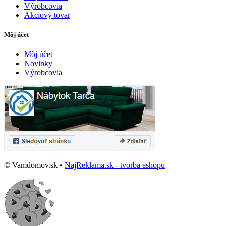
Výrobcovia
Akciový tovar
Môj účet
Môj účet
Novinky
Výrobcovia
© Vamdomov.sk •
NajReklama.sk - tvorba eshopu