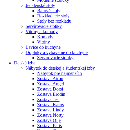
Moderné stoličky
Jedálenské stoly
Barové stoly
Rozkladacie stoly
Stoly bez rozkladu
Servírovacie stolíky
Vitríny a komody
Komody
Vitríny
Lavice do kuchyne
Doplnky a vybavenie do kuchyne
Servírovacie stolíky
Detská izba
Nábytok do detskej a študentskej izby
Nábytok pre najmenších
Zostava Airon
Zostava Angel
Zostava Dorsi
Zostava Erodin
Zostava Jesi
Zostava Karos
Zostava Lindy
Zostava Norty
Zostava Olje
Zostava Paris