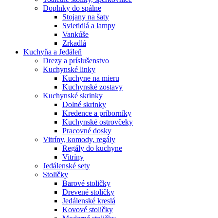
Doplnky do spálne
Stojany na šaty
Svietidlá a lampy
Vankúše
Zrkadlá
Kuchyňa a Jedáleň
Drezy a príslušenstvo
Kuchynské linky
Kuchyne na mieru
Kuchynské zostavy
Kuchynské skrinky
Dolné skrinky
Kredence a príborníky
Kuchynské ostrovčeky
Pracovné dosky
Vitríny, komody, regály
Regály do kuchyne
Vitríny
Jedálenské sety
Stoličky
Barové stoličky
Drevené stoličky
Jedálenské kreslá
Kovové stoličky