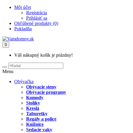
Môj účet
Registrácia
Prihlásiť sa
Obľúbené produkty (0)
Pokladňa
0
Váš nákupný košík je prázdny!
Menu
Obývačka
Obývacie steny
Obývacie programy
Komody
Stolíky
Kreslá
Taburetky
Regály a police
Knižnice
Sedacie vaky