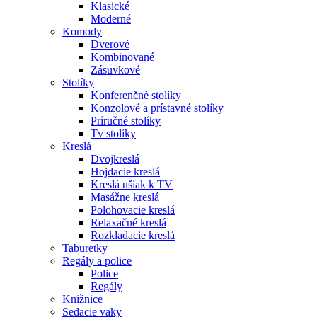
Klasické
Moderné
Komody
Dverové
Kombinované
Zásuvkové
Stolíky
Konferenčné stolíky
Konzolové a prístavné stolíky
Príručné stolíky
Tv stolíky
Kreslá
Dvojkreslá
Hojdacie kreslá
Kreslá ušiak k TV
Masážne kreslá
Polohovacie kreslá
Relaxačné kreslá
Rozkladacie kreslá
Taburetky
Regály a police
Police
Regály
Knižnice
Sedacie vaky