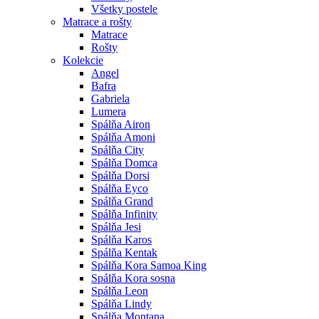
Všetky postele
Matrace a rošty
Matrace
Rošty
Kolekcie
Angel
Bafra
Gabriela
Lumera
Spálňa Airon
Spálňa Amoni
Spálňa City
Spálňa Domca
Spálňa Dorsi
Spálňa Eyco
Spálňa Grand
Spálňa Infinity
Spálňa Jesi
Spálňa Karos
Spálňa Kentak
Spálňa Kora Samoa King
Spálňa Kora sosna
Spálňa Leon
Spálňa Lindy
Spálňa Montana