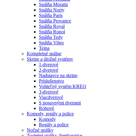
Spálňa Moratiz
Spálňa Norty
Spálňa Paris
Spálňa Provance
Spálňa Royal
Spálňa Runol
Spálňa Tedy
Spálňa Vilgo
Teina
Kompletné spálne
Skrine a úložné systémy
1-dverové
2-dverové
Nadstavce na skrine
Príslušenstvo
Voliteľný systém KREO
3-dverové
Viacdverové
S posuvnými dverami
Rohové
Komody, regály a police
Komody
Regály a police
Nočné stolíky
Toaletné stolíky, šperkovnice