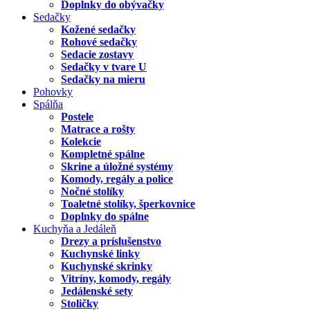
Doplnky do obývačky
Sedačky
Kožené sedačky
Rohové sedačky
Sedacie zostavy
Sedačky v tvare U
Sedačky na mieru
Pohovky
Spálňa
Postele
Matrace a rošty
Kolekcie
Kompletné spálne
Skrine a úložné systémy
Komody, regály a police
Nočné stolíky
Toaletné stolíky, šperkovnice
Doplnky do spálne
Kuchyňa a Jedáleň
Drezy a príslušenstvo
Kuchynské linky
Kuchynské skrinky
Vitríny, komody, regály
Jedálenské sety
Stoličky