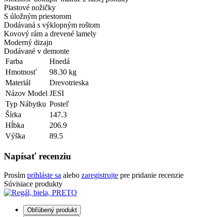
Plastové nožičky
S úložným priestorom
Dodávaná s výklopným roštom
Kovový rám a drevené lamely
Moderný dizajn
Dodávané v demonte
Farba
Hnedá
Hmotnosť
98.30 kg
Materiál
Drevotrieska
Názov Model
JESI
Typ Nábytku
Posteľ
Šírka
147.3
Hĺbka
206.9
Výška
89.5
Napísať recenziu
Prosím
prihláste sa
alebo
zaregistrujte
pre pridanie recenzie
Súvisiace produkty
Obľúbený produkt