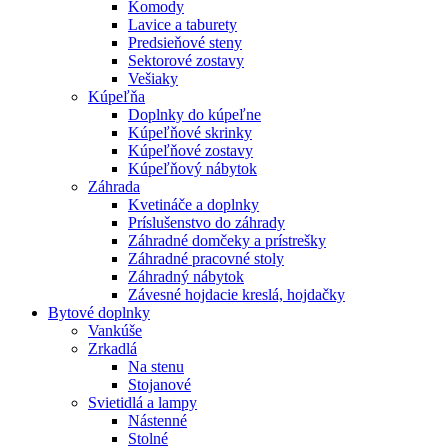
Komody
Lavice a taburety
Predsieňové steny
Sektorové zostavy
Vešiaky
Kúpeľňa
Doplnky do kúpeľne
Kúpeľňové skrinky
Kúpeľňové zostavy
Kúpeľňový nábytok
Záhrada
Kvetináče a doplnky
Príslušenstvo do záhrady
Záhradné domčeky a prístrešky
Záhradné pracovné stoly
Záhradný nábytok
Závesné hojdacie kreslá, hojdačky
Bytové doplnky
Vankúše
Zrkadlá
Na stenu
Stojanové
Svietidlá a lampy
Nástenné
Stolné