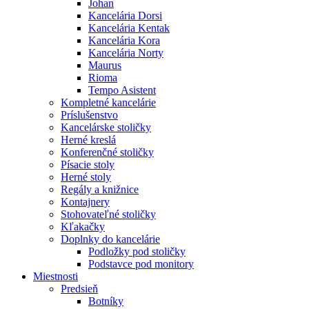
Johan
Kancelária Dorsi
Kancelária Kentak
Kancelária Kora
Kancelária Norty
Maurus
Rioma
Tempo Asistent
Kompletné kancelárie
Príslušenstvo
Kancelárske stoličky
Herné kreslá
Konferenčné stoličky
Písacie stoly
Herné stoly
Regály a knižnice
Kontajnery
Stohovateľné stoličky
Kľakačky
Doplnky do kancelárie
Podložky pod stoličky
Podstavce pod monitory
Miestnosti
Predsieň
Botníky