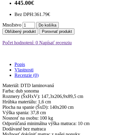
445.00€
Bez DPH:
361.79€
Množstvo
Do košíka
Obľúbený produkt
Porovnať produkt
Počet hodnotení: 0
Napísať recenziu
Popis
Vlastnosti
Recenzie (0)
Materiál: DTD laminovaná
Farba: dub sonoma
Rozmery (ŠxHxV): 147,3x206,9x89,5 cm
Hrúbka materiálu: 1,6 cm
Plocha na spanie (ŠxD): 140x200 cm
Výška spania: 37,8 cm
Nosnosť na osobu: 100 kg
Odporúčaná minimálna výška matraca: 10 cm
Dodávané bez matraca
Možnosť dokúpiť matrac z našej ponuky