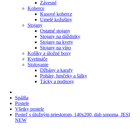
Závesné
Koberce
Kusové koberce
Umelé kožušiny
Stojany
Ostatné stojany
Stojany na dáždniky
Stojany na kvety
Stojany na víno
Košíky a úložné boxy
Kvetináče
Stolovanie
Džbány a karafy
Poháre, hrnčeky a šálky
Tácky a podnosy
Spálňa
Postele
Všetky postele
Posteľ s úložným priestorom, 140x200, dub sonoma, JESI
NEW