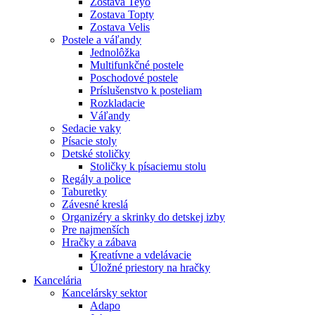
Zostava Teyo
Zostava Topty
Zostava Velis
Postele a váľandy
Jednolôžka
Multifunkčné postele
Poschodové postele
Príslušenstvo k posteliam
Rozkladacie
Váľandy
Sedacie vaky
Písacie stoly
Detské stoličky
Stoličky k písaciemu stolu
Regály a police
Taburetky
Závesné kreslá
Organizéry a skrinky do detskej izby
Pre najmenších
Hračky a zábava
Kreatívne a vdelávacie
Úložné priestory na hračky
Kancelária
Kancelársky sektor
Adapo