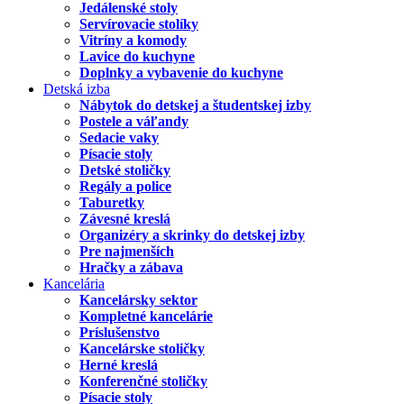
Jedálenské stoly
Servírovacie stolíky
Vitríny a komody
Lavice do kuchyne
Doplnky a vybavenie do kuchyne
Detská izba
Nábytok do detskej a študentskej izby
Postele a váľandy
Sedacie vaky
Písacie stoly
Detské stoličky
Regály a police
Taburetky
Závesné kreslá
Organizéry a skrinky do detskej izby
Pre najmenších
Hračky a zábava
Kancelária
Kancelársky sektor
Kompletné kancelárie
Príslušenstvo
Kancelárske stoličky
Herné kreslá
Konferenčné stoličky
Písacie stoly