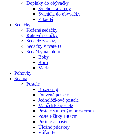
Doplnky do obývačky
Svietidlá a lampy
Svietidlá do obývačky
Zrkadlá
Sedačky
Kožené sedačky
Rohové sedačky
Sedacie zostavy
Sedačky v tvare U
Sedačky na mieru
Boby
Born
Marieta
Pohovky
Spálňa
Postele
Boxspring
Drevené postele
Jednolôžkové postele
Manželské postele
Postele s úložným priestorom
Postele šírky 140 cm
Postele z masívu
Úložné priestory
Váľandy