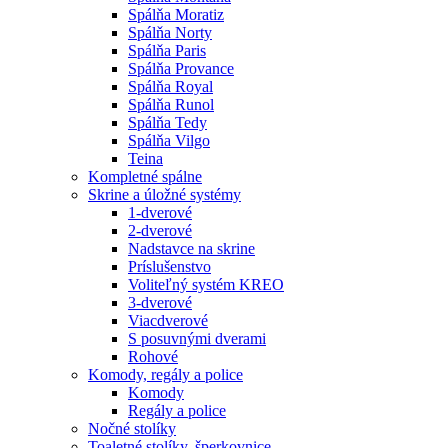
Spálňa Moratiz
Spálňa Norty
Spálňa Paris
Spálňa Provance
Spálňa Royal
Spálňa Runol
Spálňa Tedy
Spálňa Vilgo
Teina
Kompletné spálne
Skrine a úložné systémy
1-dverové
2-dverové
Nadstavce na skrine
Príslušenstvo
Voliteľný systém KREO
3-dverové
Viacdverové
S posuvnými dverami
Rohové
Komody, regály a police
Komody
Regály a police
Nočné stolíky
Toaletné stolíky, šperkovnice