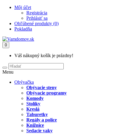
Môj účet
Registrácia
Prihlásiť sa
Obľúbené produkty (0)
Pokladňa
0
Váš nákupný košík je prázdny!
Menu
Obývačka
Obývacie steny
Obývacie programy
Komody
Stolíky
Kreslá
Taburetky
Regály a police
Knižnice
Sedacie vaky