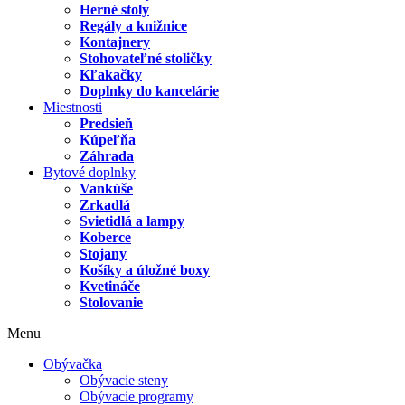
Herné stoly
Regály a knižnice
Kontajnery
Stohovateľné stoličky
Kľakačky
Doplnky do kancelárie
Miestnosti
Predsieň
Kúpeľňa
Záhrada
Bytové doplnky
Vankúše
Zrkadlá
Svietidlá a lampy
Koberce
Stojany
Košíky a úložné boxy
Kvetináče
Stolovanie
Menu
Obývačka
Obývacie steny
Obývacie programy