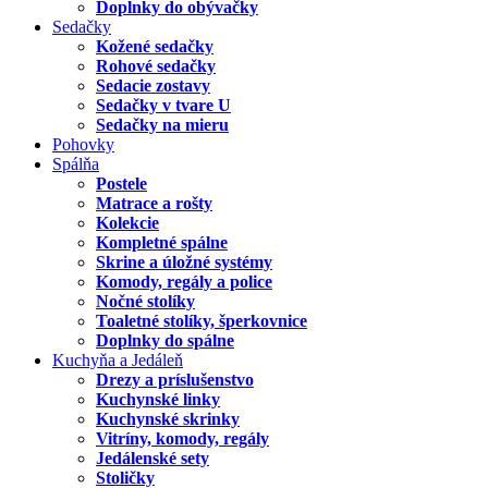
Doplnky do obývačky
Sedačky
Kožené sedačky
Rohové sedačky
Sedacie zostavy
Sedačky v tvare U
Sedačky na mieru
Pohovky
Spálňa
Postele
Matrace a rošty
Kolekcie
Kompletné spálne
Skrine a úložné systémy
Komody, regály a police
Nočné stolíky
Toaletné stolíky, šperkovnice
Doplnky do spálne
Kuchyňa a Jedáleň
Drezy a príslušenstvo
Kuchynské linky
Kuchynské skrinky
Vitríny, komody, regály
Jedálenské sety
Stoličky