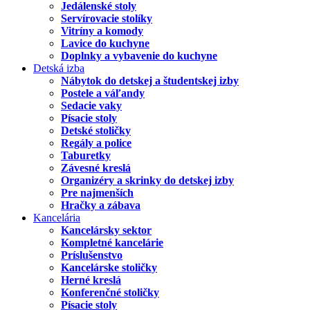
Jedálenské stoly
Servírovacie stolíky
Vitríny a komody
Lavice do kuchyne
Doplnky a vybavenie do kuchyne
Detská izba
Nábytok do detskej a študentskej izby
Postele a váľandy
Sedacie vaky
Písacie stoly
Detské stoličky
Regály a police
Taburetky
Závesné kreslá
Organizéry a skrinky do detskej izby
Pre najmenších
Hračky a zábava
Kancelária
Kancelársky sektor
Kompletné kancelárie
Príslušenstvo
Kancelárske stoličky
Herné kreslá
Konferenčné stoličky
Písacie stoly