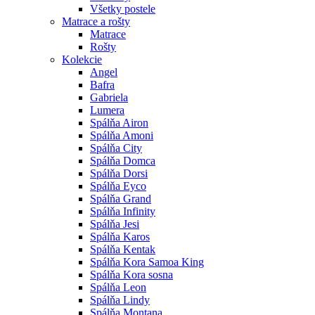
Všetky postele
Matrace a rošty
Matrace
Rošty
Kolekcie
Angel
Bafra
Gabriela
Lumera
Spálňa Airon
Spálňa Amoni
Spálňa City
Spálňa Domca
Spálňa Dorsi
Spálňa Eyco
Spálňa Grand
Spálňa Infinity
Spálňa Jesi
Spálňa Karos
Spálňa Kentak
Spálňa Kora Samoa King
Spálňa Kora sosna
Spálňa Leon
Spálňa Lindy
Spálňa Montana