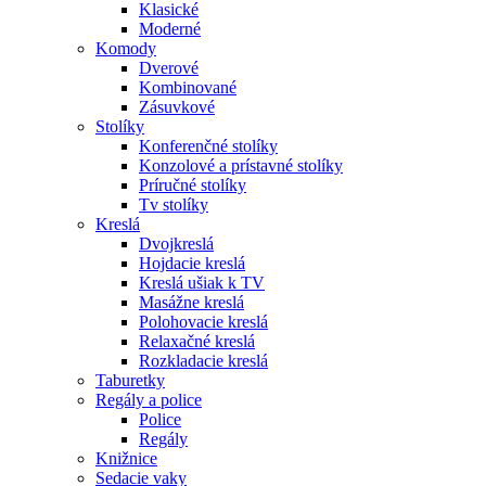
Klasické
Moderné
Komody
Dverové
Kombinované
Zásuvkové
Stolíky
Konferenčné stolíky
Konzolové a prístavné stolíky
Príručné stolíky
Tv stolíky
Kreslá
Dvojkreslá
Hojdacie kreslá
Kreslá ušiak k TV
Masážne kreslá
Polohovacie kreslá
Relaxačné kreslá
Rozkladacie kreslá
Taburetky
Regály a police
Police
Regály
Knižnice
Sedacie vaky