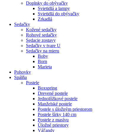
Doplnky do obývačky
Svietidlá a lampy
Svietidlá do obývačky
Zrkadlá
Sedačky
Kožené sedačky
Rohové sedačky
Sedacie zostavy
Sedačky v tvare U
Sedačky na mieru
Boby
Born
Marieta
Pohovky
Spálňa
Postele
Boxspring
Drevené postele
Jednolôžkové postele
Manželské postele
Postele s úložným priestorom
Postele šírky 140 cm
Postele z masívu
Úložné priestory
Váľandy