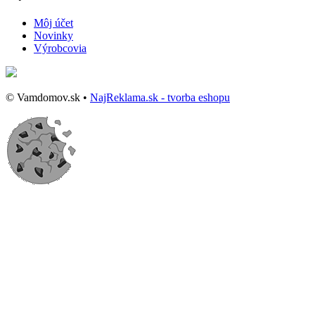
Môj účet
Novinky
Výrobcovia
© Vamdomov.sk •
NajReklama.sk - tvorba eshopu