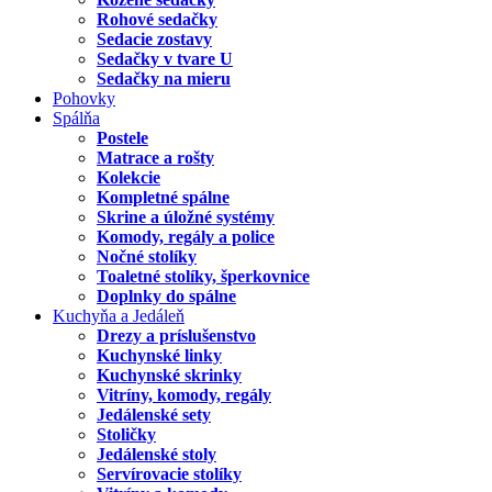
Rohové sedačky
Sedacie zostavy
Sedačky v tvare U
Sedačky na mieru
Pohovky
Spálňa
Postele
Matrace a rošty
Kolekcie
Kompletné spálne
Skrine a úložné systémy
Komody, regály a police
Nočné stolíky
Toaletné stolíky, šperkovnice
Doplnky do spálne
Kuchyňa a Jedáleň
Drezy a príslušenstvo
Kuchynské linky
Kuchynské skrinky
Vitríny, komody, regály
Jedálenské sety
Stoličky
Jedálenské stoly
Servírovacie stolíky