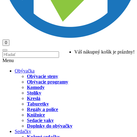
0
Váš nákupný košík je prázdny!
Menu
Obývačka
Obývacie steny
Obývacie programy
Komody
Stolíky
Kreslá
Taburetky
Regály a police
Knižnice
Sedacie vaky
Doplnky do obývačky
Sedačky
Kožené sedačky