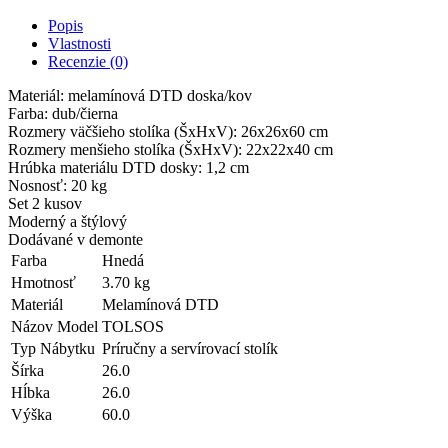
Popis
Vlastnosti
Recenzie (0)
Materiál: melamínová DTD doska/kov
Farba: dub/čierna
Rozmery väčšieho stolíka (ŠxHxV): 26x26x60 cm
Rozmery menšieho stolíka (ŠxHxV): 22x22x40 cm
Hrúbka materiálu DTD dosky: 1,2 cm
Nosnosť: 20 kg
Set 2 kusov
Moderný a štýlový
Dodávané v demonte
Farba
Hnedá
Hmotnosť
3.70 kg
Materiál
Melamínová DTD
Názov Model
TOLSOS
Typ Nábytku
Príručny a servírovací stolík
Šírka
26.0
Hĺbka
26.0
Výška
60.0