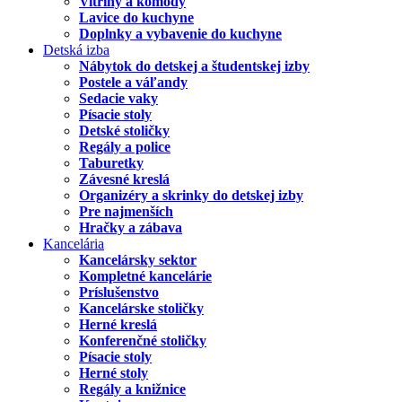
Vitríny a komody
Lavice do kuchyne
Doplnky a vybavenie do kuchyne
Detská izba
Nábytok do detskej a študentskej izby
Postele a váľandy
Sedacie vaky
Písacie stoly
Detské stoličky
Regály a police
Taburetky
Závesné kreslá
Organizéry a skrinky do detskej izby
Pre najmenších
Hračky a zábava
Kancelária
Kancelársky sektor
Kompletné kancelárie
Príslušenstvo
Kancelárske stoličky
Herné kreslá
Konferenčné stoličky
Písacie stoly
Herné stoly
Regály a knižnice