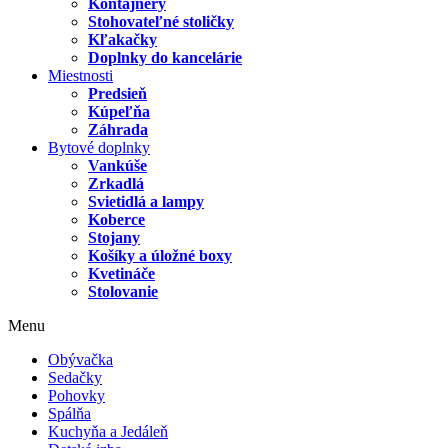
Kontajnery
Stohovateľné stoličky
Kľakačky
Doplnky do kancelárie
Miestnosti
Predsieň
Kúpeľňa
Záhrada
Bytové doplnky
Vankúše
Zrkadlá
Svietidlá a lampy
Koberce
Stojany
Košíky a úložné boxy
Kvetináče
Stolovanie
Menu
Obývačka
Sedačky
Pohovky
Spálňa
Kuchyňa a Jedáleň