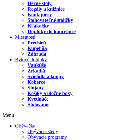
Herné stoly
Regály a knižnice
Kontajnery
Stohovateľné stoličky
Kľakačky
Doplnky do kancelárie
Miestnosti
Predsieň
Kúpeľňa
Záhrada
Bytové doplnky
Vankúše
Zrkadlá
Svietidlá a lampy
Koberce
Stojany
Košíky a úložné boxy
Kvetináče
Stolovanie
Menu
Obývačka
Obývacie steny
Obývacie programy