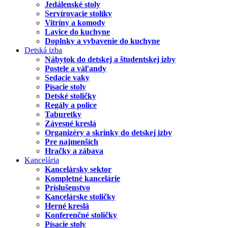
Jedálenské stoly
Servírovacie stolíky
Vitríny a komody
Lavice do kuchyne
Doplnky a vybavenie do kuchyne
Detská izba
Nábytok do detskej a študentskej izby
Postele a váľandy
Sedacie vaky
Písacie stoly
Detské stoličky
Regály a police
Taburetky
Závesné kreslá
Organizéry a skrinky do detskej izby
Pre najmenších
Hračky a zábava
Kancelária
Kancelársky sektor
Kompletné kancelárie
Príslušenstvo
Kancelárske stoličky
Herné kreslá
Konferenčné stoličky
Písacie stoly