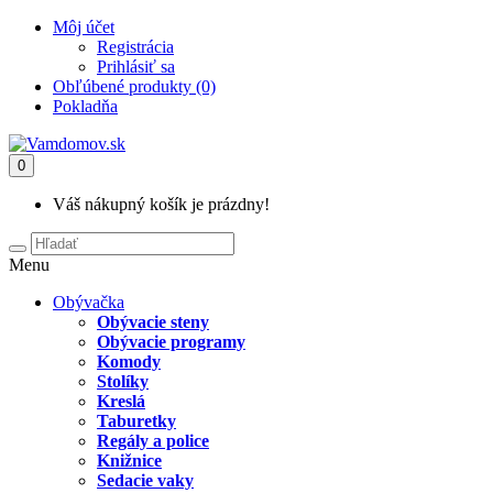
Môj účet
Registrácia
Prihlásiť sa
Obľúbené produkty (0)
Pokladňa
0
Váš nákupný košík je prázdny!
Menu
Obývačka
Obývacie steny
Obývacie programy
Komody
Stolíky
Kreslá
Taburetky
Regály a police
Knižnice
Sedacie vaky