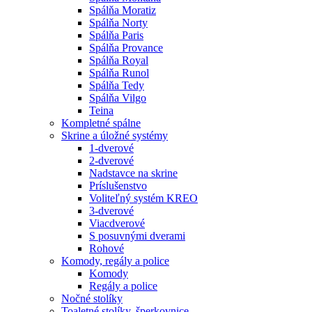
Spálňa Moratiz
Spálňa Norty
Spálňa Paris
Spálňa Provance
Spálňa Royal
Spálňa Runol
Spálňa Tedy
Spálňa Vilgo
Teina
Kompletné spálne
Skrine a úložné systémy
1-dverové
2-dverové
Nadstavce na skrine
Príslušenstvo
Voliteľný systém KREO
3-dverové
Viacdverové
S posuvnými dverami
Rohové
Komody, regály a police
Komody
Regály a police
Nočné stolíky
Toaletné stolíky, šperkovnice