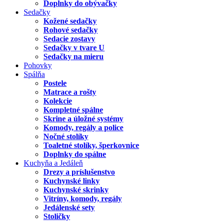
Doplnky do obývačky
Sedačky
Kožené sedačky
Rohové sedačky
Sedacie zostavy
Sedačky v tvare U
Sedačky na mieru
Pohovky
Spálňa
Postele
Matrace a rošty
Kolekcie
Kompletné spálne
Skrine a úložné systémy
Komody, regály a police
Nočné stolíky
Toaletné stolíky, šperkovnice
Doplnky do spálne
Kuchyňa a Jedáleň
Drezy a príslušenstvo
Kuchynské linky
Kuchynské skrinky
Vitríny, komody, regály
Jedálenské sety
Stoličky