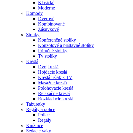
Klasické
Moderné
Komody
Dverové
Kombinované
Zásuvkové
Stolíky
Konferenčné stolíky
Konzolové a prístavné stolíky
Príručné stolíky
Tv stolíky
Kreslá
Dvojkreslá
Hojdacie kreslá
Kreslá ušiak k TV
Masážne kreslá
Polohovacie kreslá
Relaxačné kreslá
Rozkladacie kreslá
Taburetky
Regály a police
Police
Regály
Knižnice
Sedacie vaky