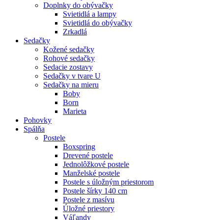
Doplnky do obývačky
Svietidlá a lampy
Svietidlá do obývačky
Zrkadlá
Sedačky
Kožené sedačky
Rohové sedačky
Sedacie zostavy
Sedačky v tvare U
Sedačky na mieru
Boby
Born
Marieta
Pohovky
Spálňa
Postele
Boxspring
Drevené postele
Jednolôžkové postele
Manželské postele
Postele s úložným priestorom
Postele šírky 140 cm
Postele z masívu
Úložné priestory
Váľandy