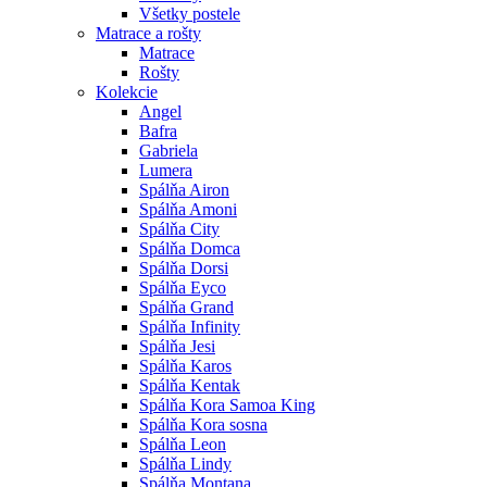
Všetky postele
Matrace a rošty
Matrace
Rošty
Kolekcie
Angel
Bafra
Gabriela
Lumera
Spálňa Airon
Spálňa Amoni
Spálňa City
Spálňa Domca
Spálňa Dorsi
Spálňa Eyco
Spálňa Grand
Spálňa Infinity
Spálňa Jesi
Spálňa Karos
Spálňa Kentak
Spálňa Kora Samoa King
Spálňa Kora sosna
Spálňa Leon
Spálňa Lindy
Spálňa Montana