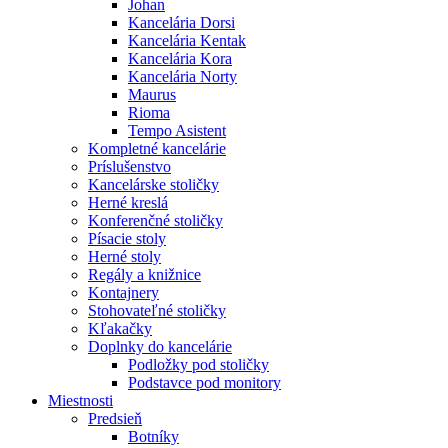
Johan
Kancelária Dorsi
Kancelária Kentak
Kancelária Kora
Kancelária Norty
Maurus
Rioma
Tempo Asistent
Kompletné kancelárie
Príslušenstvo
Kancelárske stoličky
Herné kreslá
Konferenčné stoličky
Písacie stoly
Herné stoly
Regály a knižnice
Kontajnery
Stohovateľné stoličky
Kľakačky
Doplnky do kancelárie
Podložky pod stoličky
Podstavce pod monitory
Miestnosti
Predsieň
Botníky