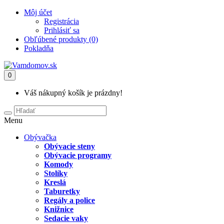
Môj účet
Registrácia
Prihlásiť sa
Obľúbené produkty (0)
Pokladňa
0
Váš nákupný košík je prázdny!
Menu
Obývačka
Obývacie steny
Obývacie programy
Komody
Stolíky
Kreslá
Taburetky
Regály a police
Knižnice
Sedacie vaky