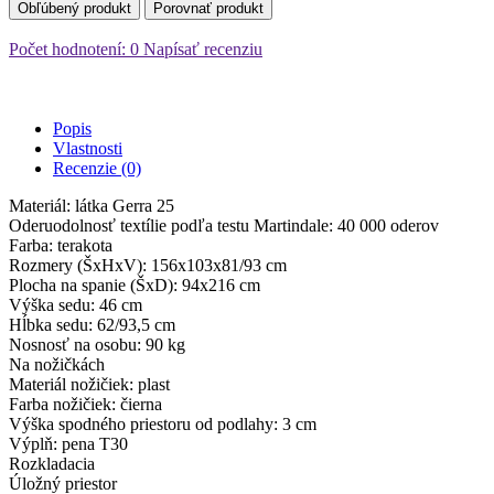
Obľúbený produkt
Porovnať produkt
Počet hodnotení: 0
Napísať recenziu
Popis
Vlastnosti
Recenzie (0)
Materiál: látka Gerra 25
Oderuodolnosť textílie podľa testu Martindale: 40 000 oderov
Farba: terakota
Rozmery (ŠxHxV): 156x103x81/93 cm
Plocha na spanie (ŠxD): 94x216 cm
Výška sedu: 46 cm
Hĺbka sedu: 62/93,5 cm
Nosnosť na osobu: 90 kg
Na nožičkách
Materiál nožičiek: plast
Farba nožičiek: čierna
Výška spodného priestoru od podlahy: 3 cm
Výplň: pena T30
Rozkladacia
Úložný priestor