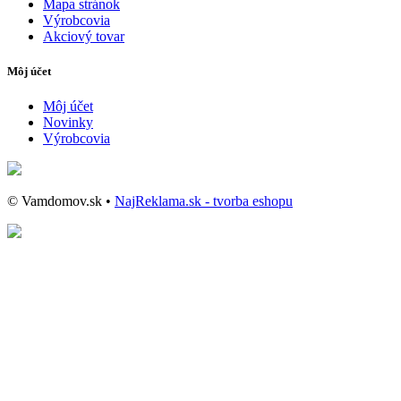
Mapa stránok
Výrobcovia
Akciový tovar
Môj účet
Môj účet
Novinky
Výrobcovia
© Vamdomov.sk •
NajReklama.sk - tvorba eshopu