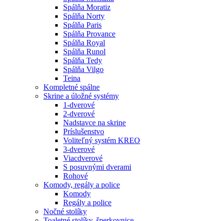
Spálňa Moratiz
Spálňa Norty
Spálňa Paris
Spálňa Provance
Spálňa Royal
Spálňa Runol
Spálňa Tedy
Spálňa Vilgo
Teina
Kompletné spálne
Skrine a úložné systémy
1-dverové
2-dverové
Nadstavce na skrine
Príslušenstvo
Voliteľný systém KREO
3-dverové
Viacdverové
S posuvnými dverami
Rohové
Komody, regály a police
Komody
Regály a police
Nočné stolíky
Toaletné stolíky, šperkovnice