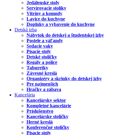
Jedálenské stoly
Servírovacie stolíky
Vitríny a komody
Lavice do kuchyne
Doplnky a vybavenie do kuchyne
Detská izba
Nábytok do detskej a študentskej izby
Postele a váľandy
Sedacie vaky
Písacie stoly
Detské stoličky
Regály a police
Taburetky
Závesné kreslá
Organizéry a skrinky do detskej izby
Pre najmenších
Hračky a zábava
Kancelária
Kancelársky sektor
Kompletné kancelárie
Príslušenstvo
Kancelárske stoličky
Herné kreslá
Konferenčné stoličky
Písacie stoly