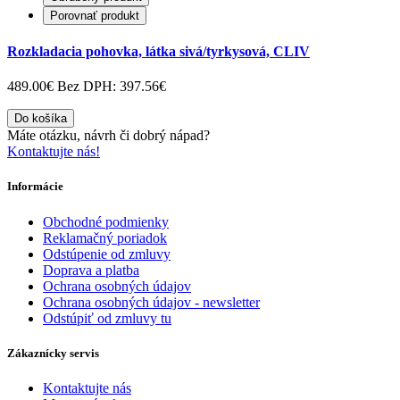
Porovnať produkt
Rozkladacia pohovka, látka sivá/tyrkysová, CLIV
489.00€
Bez DPH: 397.56€
Do košíka
Máte otázku, návrh či dobrý nápad?
Kontaktujte nás!
Informácie
Obchodné podmienky
Reklamačný poriadok
Odstúpenie od zmluvy
Doprava a platba
Ochrana osobných údajov
Ochrana osobných údajov - newsletter
Odstúpiť od zmluvy tu
Zákaznícky servis
Kontaktujte nás