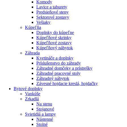
Komody
Lavice a taburety
Predsieňové steny
Sektorové zostavy
Vešiaky
Kúpeľňa
Doplnky do kúpeľne
Kúpeľňové skrinky
Kúpeľňové zostavy
Kúpeľňový nábytok
Záhrada
Kvetináče a doplnky
Príslušenstvo do záhrady
Záhradné domčeky a prístrešky
Záhradné pracovné stoly
Záhradný nábytok
Závesné hojdacie kreslá, hojdačky
Bytové doplnky
Vankúše
Zrkadlá
Na stenu
Stojanové
Svietidlá a lampy
Nástenné
Stolné