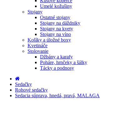
Kusové koberce
Umelé kožušiny
Stojany
Ostatné stojany
Stojany na dáždniky
Stojany na kvety
Stojany na víno
Košíky a úložné boxy
Kvetináče
Stolovanie
Džbány a karafy
Poháre, hrnčeky a šálky
Tácky a podnosy
Sedačky
Rohové sedačky
Sedacia súprava, hnedá, pravá, MALAGA