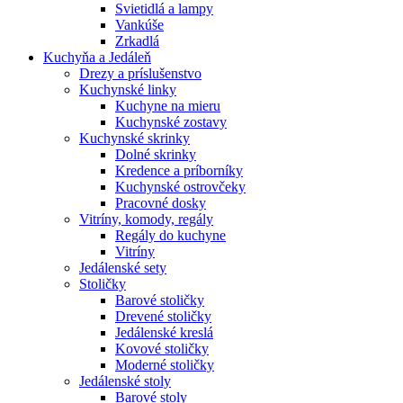
Svietidlá a lampy
Vankúše
Zrkadlá
Kuchyňa a Jedáleň
Drezy a príslušenstvo
Kuchynské linky
Kuchyne na mieru
Kuchynské zostavy
Kuchynské skrinky
Dolné skrinky
Kredence a príborníky
Kuchynské ostrovčeky
Pracovné dosky
Vitríny, komody, regály
Regály do kuchyne
Vitríny
Jedálenské sety
Stoličky
Barové stoličky
Drevené stoličky
Jedálenské kreslá
Kovové stoličky
Moderné stoličky
Jedálenské stoly
Barové stoly