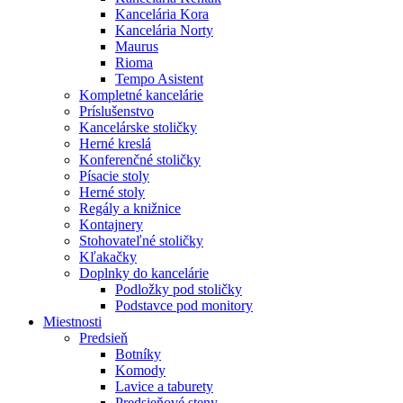
Kancelária Kora
Kancelária Norty
Maurus
Rioma
Tempo Asistent
Kompletné kancelárie
Príslušenstvo
Kancelárske stoličky
Herné kreslá
Konferenčné stoličky
Písacie stoly
Herné stoly
Regály a knižnice
Kontajnery
Stohovateľné stoličky
Kľakačky
Doplnky do kancelárie
Podložky pod stoličky
Podstavce pod monitory
Miestnosti
Predsieň
Botníky
Komody
Lavice a taburety
Predsieňové steny