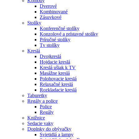
Komody
Dverové
Kombinované
Zásuvkové
Stolíky
Konferenčné stolíky
Konzolové a prístavné stolíky
Príručné stolíky
Tv stolíky
Kreslá
Dvojkreslá
Hojdacie kreslá
Kreslá ušiak k TV
Masážne kreslá
Polohovacie kreslá
Relaxačné kreslá
Rozkladacie kreslá
Taburetky
Regály a police
Police
Regály
Knižnice
Sedacie vaky
Doplnky do obývačky
Svietidlá a lampy