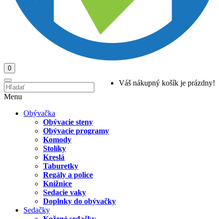
0
Váš nákupný košík je prázdny!
Menu
Obývačka
Obývacie steny
Obývacie programy
Komody
Stolíky
Kreslá
Taburetky
Regály a police
Knižnice
Sedacie vaky
Doplnky do obývačky
Sedačky
Kožené sedačky