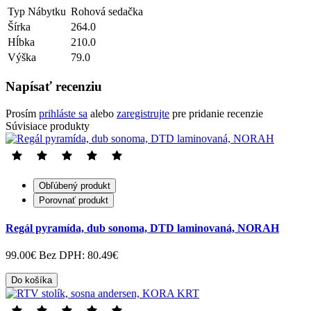
Typ Nábytku
Rohová sedačka
Šírka
264.0
Hĺbka
210.0
Výška
79.0
Napísať recenziu
Prosím
prihláste sa
alebo
zaregistrujte
pre pridanie recenzie
Súvisiace produkty
Obľúbený produkt
Porovnať produkt
Regál pyramída, dub sonoma, DTD laminovaná, NORAH
99.00€
Bez DPH: 80.49€
Do košíka