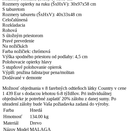
Rozmery opierky na ruku (ŠxHxV): 30x97x58 cm
S taburetom
Rozmery taburetu (ŠxHxV): 40x33x48 cm
Celočalúnená
Rozkladacia
Rohová
S úložným priestorom
Pravé prevedenie
Na nožičkách
Farba nožičiek: chrómová
Výška spodného priestoru od podlahy: 4,5 cm
Polohovacie opierky hlavy
5 stupňové polohovanie opierok
Výplň: pružina falista/pur pena/molitan
Dodávané v demonte
Možnosť objednania v 8 farebných odtieňoch látky Country v cene
1 439 Eur s dodacou lehotou 6-8 týždňov. Pri individuálnej
objednávke je potrebné zaplatiť 20% zálohu z danej sumy. Po
uhradení zálohy bude Vaša požiadavka zadaná do výroby.
Farba
Hnedá
Hmotnosť
134.00 kg
Materiál
Drevo
Názov Model
MALAGA