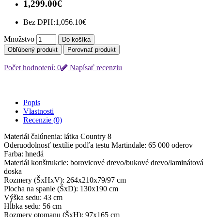
1,299.00€
Bez DPH:
1,056.10€
Množstvo
Do košíka
Obľúbený produkt
Porovnať produkt
Počet hodnotení: 0
Napísať recenziu
Popis
Vlastnosti
Recenzie (0)
Materiál čalúnenia: látka Country 8
Oderuodolnosť textílie podľa testu Martindale: 65 000 oderov
Farba: hnedá
Materiál konštrukcie: borovicové drevo/bukové drevo/laminátová
doska
Rozmery (ŠxHxV): 264x210x79/97 cm
Plocha na spanie (ŠxD): 130x190 cm
Výška sedu: 43 cm
Hĺbka sedu: 56 cm
Rozmery otomanu (ŠxH): 97x165 cm