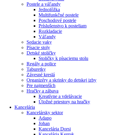
Postele a váľandy
Jednolôžka
Multifunkčné postele
Poschodové postele
Príslušenstvo k posteliam
Rozkladacie
Váľandy
Sedacie vaky
Písacie stoly
Detské stoličky
Stoličky k písaciemu stolu
Regály a police
Taburetky
Závesné kreslá
Organizéry a skrinky do detskej izby
Pre najmenších
Hračky a zábava
Kreatívne a vdelávacie
Úložné priestory na hračky
Kancelária
Kancelársky sektor
Adapo
Johan
Kancelária Dorsi
Kancelária Kentak