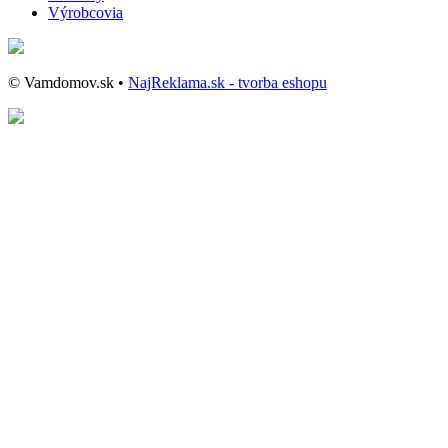
Výrobcovia
© Vamdomov.sk •
NajReklama.sk - tvorba eshopu