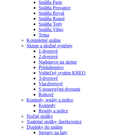
Spálňa Paris
Spálňa Provance
Spálňa Royal
Spálňa Runol
Spálňa Tedy
Spálňa Vilgo
Teina
Kompletné spálne
Skrine a úložné systémy
1-dverové
2-dverové
Nadstavce na skrine
Príslušenstvo
Voliteľný systém KREO
3-dverové
Viacdverové
S posuvnými dverami
Rohové
Komody, regály a police
Komody
Regály a police
Nočné stolíky
Toaletné stolíky, šperkovnice
Doplnky do spálne
Stojany na šaty