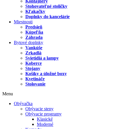
Kontajnery
Stohovateľné stoličky
Kľakačky
Doplnky do kancelárie
Miestnosti
Predsieň
Kúpeľňa
Záhrada
Bytové doplnky
Vankúše
Zrkadlá
Svietidlá a lampy
Koberce
Stojany
Košíky a úložné boxy
Kvetináče
Stolovanie
Menu
Obývačka
Obývacie steny
Obývacie programy
Klasické
Moderné