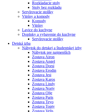
Rozkladacie stoly
Stoly bez rozkladu
Servírovacie stolíky
Vitríny a komody
Komody
Vitríny
Lavice do kuchyne
Doplnky a vybavenie do kuchyne
Servírovacie stolíky
Detská izba
Nábytok do detskej a študentskej izby
Nábytok pre najmenších
Zostava Airon
Zostava Angel
Zostava Dorsi
Zostava Erodin
Zostava Jesi
Zostava Karos
Zostava Lindy
Zostava Norty
Zostava Olje
Zostava Paris
Zostava Teyo
Zostava Topty
Zostava Velis