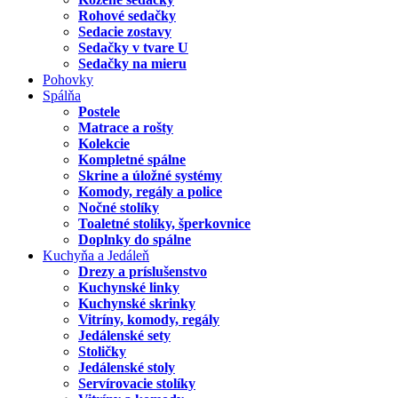
Rohové sedačky
Sedacie zostavy
Sedačky v tvare U
Sedačky na mieru
Pohovky
Spálňa
Postele
Matrace a rošty
Kolekcie
Kompletné spálne
Skrine a úložné systémy
Komody, regály a police
Nočné stolíky
Toaletné stolíky, šperkovnice
Doplnky do spálne
Kuchyňa a Jedáleň
Drezy a príslušenstvo
Kuchynské linky
Kuchynské skrinky
Vitríny, komody, regály
Jedálenské sety
Stoličky
Jedálenské stoly
Servírovacie stolíky