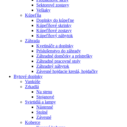
Sektorové zostavy
Vešiaky
Kúpeľňa
Doplnky do kúpeľne
Kúpeľňové skrinky
Kúpeľňové zostavy
Kúpeľňový nábytok
Záhrada
Kvetináče a doplnky
Príslušenstvo do záhrady
Záhradné domčeky a prístrešky
Záhradné pracovné stoly
Záhradný nábytok
Závesné hojdacie kreslá, hojdačky
Bytové doplnky
Vankúše
Zrkadlá
Na stenu
Stojanové
Svietidlá a lampy
Nástenné
Stolné
Závesné
Koberce