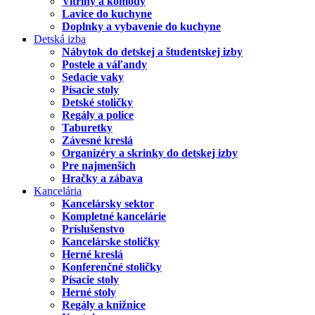
Vitríny a komody
Lavice do kuchyne
Doplnky a vybavenie do kuchyne
Detská izba
Nábytok do detskej a študentskej izby
Postele a váľandy
Sedacie vaky
Písacie stoly
Detské stoličky
Regály a police
Taburetky
Závesné kreslá
Organizéry a skrinky do detskej izby
Pre najmenších
Hračky a zábava
Kancelária
Kancelársky sektor
Kompletné kancelárie
Príslušenstvo
Kancelárske stoličky
Herné kreslá
Konferenčné stoličky
Písacie stoly
Herné stoly
Regály a knižnice