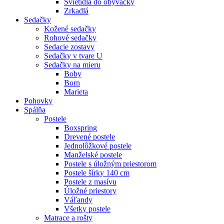
Svietidlá do obývačky
Zrkadlá
Sedačky
Kožené sedačky
Rohové sedačky
Sedacie zostavy
Sedačky v tvare U
Sedačky na mieru
Boby
Born
Marieta
Pohovky
Spálňa
Postele
Boxspring
Drevené postele
Jednolôžkové postele
Manželské postele
Postele s úložným priestorom
Postele šírky 140 cm
Postele z masívu
Úložné priestory
Váľandy
Všetky postele
Matrace a rošty