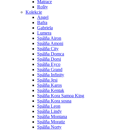
Matrace
Rošty
Kolekcie
Angel
Bafra
Gabriela
Lumera
Spálňa Airon
Spálňa Amoni
Spálňa City
Spálňa Domca
Spálňa Dorsi
Spálňa Eyco
Spálňa Grand
Spálňa Infinity
Spálňa Jesi
Spálňa Karos
Spálňa Kentak
Spálňa Kora Samoa King
Spálňa Kora sosna
Spálňa Leon
Spálňa Lindy
Spálňa Montana
Spálňa Moratiz
Spálňa Norty