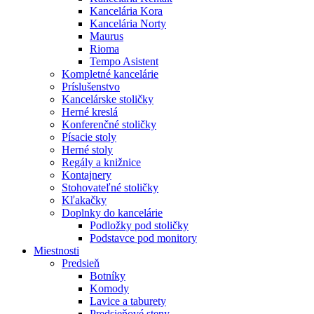
Kancelária Kora
Kancelária Norty
Maurus
Rioma
Tempo Asistent
Kompletné kancelárie
Príslušenstvo
Kancelárske stoličky
Herné kreslá
Konferenčné stoličky
Písacie stoly
Herné stoly
Regály a knižnice
Kontajnery
Stohovateľné stoličky
Kľakačky
Doplnky do kancelárie
Podložky pod stoličky
Podstavce pod monitory
Miestnosti
Predsieň
Botníky
Komody
Lavice a taburety
Predsieňové steny