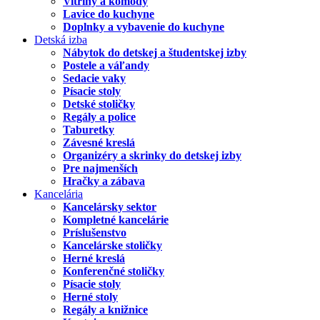
Vitríny a komody
Lavice do kuchyne
Doplnky a vybavenie do kuchyne
Detská izba
Nábytok do detskej a študentskej izby
Postele a váľandy
Sedacie vaky
Písacie stoly
Detské stoličky
Regály a police
Taburetky
Závesné kreslá
Organizéry a skrinky do detskej izby
Pre najmenších
Hračky a zábava
Kancelária
Kancelársky sektor
Kompletné kancelárie
Príslušenstvo
Kancelárske stoličky
Herné kreslá
Konferenčné stoličky
Písacie stoly
Herné stoly
Regály a knižnice