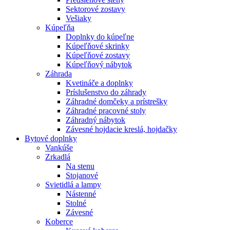
Sektorové zostavy
Vešiaky
Kúpeľňa
Doplnky do kúpeľne
Kúpeľňové skrinky
Kúpeľňové zostavy
Kúpeľňový nábytok
Záhrada
Kvetináče a doplnky
Príslušenstvo do záhrady
Záhradné domčeky a prístrešky
Záhradné pracovné stoly
Záhradný nábytok
Závesné hojdacie kreslá, hojdačky
Bytové doplnky
Vankúše
Zrkadlá
Na stenu
Stojanové
Svietidlá a lampy
Nástenné
Stolné
Závesné
Koberce