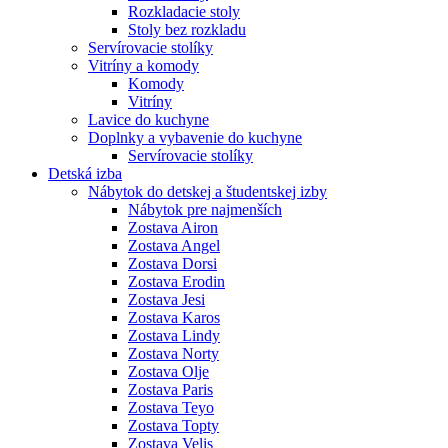
Rozkladacie stoly
Stoly bez rozkladu
Servírovacie stolíky
Vitríny a komody
Komody
Vitríny
Lavice do kuchyne
Doplnky a vybavenie do kuchyne
Servírovacie stolíky
Detská izba
Nábytok do detskej a študentskej izby
Nábytok pre najmenších
Zostava Airon
Zostava Angel
Zostava Dorsi
Zostava Erodin
Zostava Jesi
Zostava Karos
Zostava Lindy
Zostava Norty
Zostava Olje
Zostava Paris
Zostava Teyo
Zostava Topty
Zostava Velis