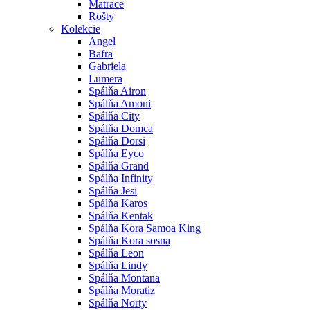
Matrace
Rošty
Kolekcie
Angel
Bafra
Gabriela
Lumera
Spálňa Airon
Spálňa Amoni
Spálňa City
Spálňa Domca
Spálňa Dorsi
Spálňa Eyco
Spálňa Grand
Spálňa Infinity
Spálňa Jesi
Spálňa Karos
Spálňa Kentak
Spálňa Kora Samoa King
Spálňa Kora sosna
Spálňa Leon
Spálňa Lindy
Spálňa Montana
Spálňa Moratiz
Spálňa Norty