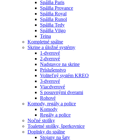
Spálňa Paris
Spálňa Provance
Spálňa Royal
Spálňa Runol
Spálňa Tedy
Spálňa Vilgo
Teina
Kompletné spálne
Skrine a úložné systémy
1-dverové
2-dverové
Nadstavce na skrine
Príslušenstvo
Voliteľný systém KREO
3-dverové
Viacdverové
S posuvnými dverami
Rohové
Komody, regály a police
Komody
Regály a police
Nočné stolíky
Toaletné stolíky, šperkovnice
Doplnky do spálne
Stojany na šaty