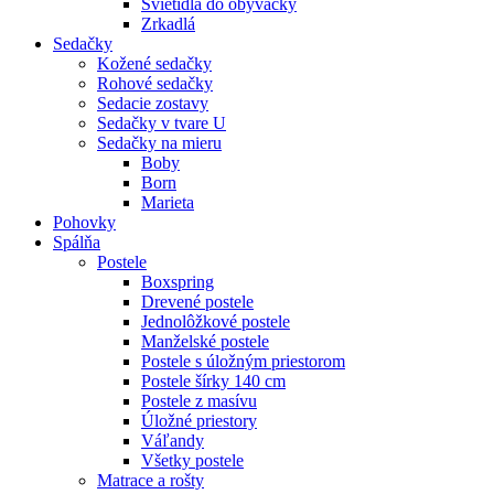
Svietidlá do obývačky
Zrkadlá
Sedačky
Kožené sedačky
Rohové sedačky
Sedacie zostavy
Sedačky v tvare U
Sedačky na mieru
Boby
Born
Marieta
Pohovky
Spálňa
Postele
Boxspring
Drevené postele
Jednolôžkové postele
Manželské postele
Postele s úložným priestorom
Postele šírky 140 cm
Postele z masívu
Úložné priestory
Váľandy
Všetky postele
Matrace a rošty