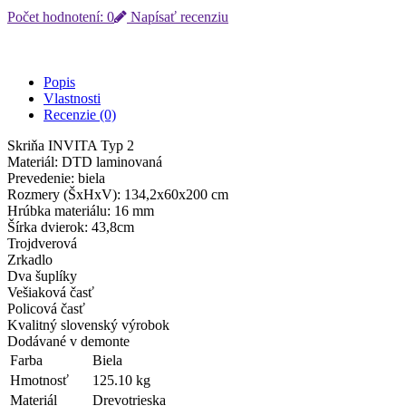
Počet hodnotení: 0
Napísať recenziu
Popis
Vlastnosti
Recenzie (0)
Skriňa INVITA Typ 2
Materiál: DTD laminovaná
Prevedenie: biela
Rozmery (ŠxHxV): 134,2x60x200 cm
Hrúbka materiálu: 16 mm
Šírka dvierok: 43,8cm
Trojdverová
Zrkadlo
Dva šuplíky
Vešiaková časť
Policová časť
Kvalitný slovenský výrobok
Dodávané v demonte
Farba
Biela
Hmotnosť
125.10 kg
Materiál
Drevotrieska