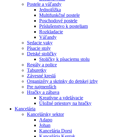
Postele a váľandy
Jednolôžka
Multifunkčné postele
Poschodové postele
Príslušenstvo k posteliam
Rozkladacie
Váľandy
Sedacie vaky
Písacie stoly
Detské stoličky
Stoličky k písaciemu stolu
Regály a police
Taburetky
Závesné kreslá
Organizéry a skrinky do detskej izby
Pre najmenších
Hračky a zábava
Kreatívne a vdelávacie
Úložné priestory na hračky
Kancelária
Kancelársky sektor
Adapo
Johan
Kancelária Dorsi
Kancelária Kentak