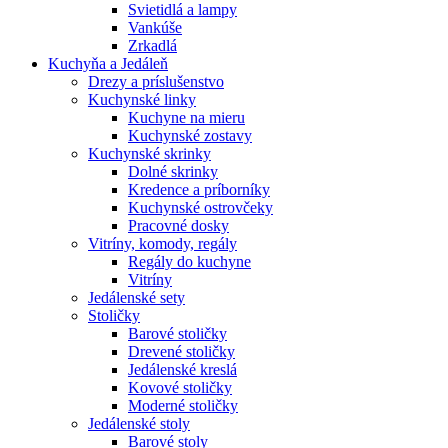
Svietidlá a lampy
Vankúše
Zrkadlá
Kuchyňa a Jedáleň
Drezy a príslušenstvo
Kuchynské linky
Kuchyne na mieru
Kuchynské zostavy
Kuchynské skrinky
Dolné skrinky
Kredence a príborníky
Kuchynské ostrovčeky
Pracovné dosky
Vitríny, komody, regály
Regály do kuchyne
Vitríny
Jedálenské sety
Stoličky
Barové stoličky
Drevené stoličky
Jedálenské kreslá
Kovové stoličky
Moderné stoličky
Jedálenské stoly
Barové stoly