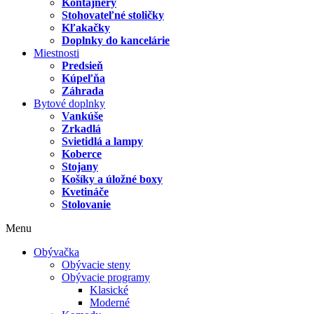
Kontajnery
Stohovateľné stoličky
Kľakačky
Doplnky do kancelárie
Miestnosti
Predsieň
Kúpeľňa
Záhrada
Bytové doplnky
Vankúše
Zrkadlá
Svietidlá a lampy
Koberce
Stojany
Košíky a úložné boxy
Kvetináče
Stolovanie
Menu
Obývačka
Obývacie steny
Obývacie programy
Klasické
Moderné