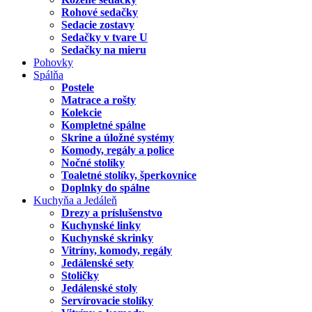
Rohové sedačky
Sedacie zostavy
Sedačky v tvare U
Sedačky na mieru
Pohovky
Spálňa
Postele
Matrace a rošty
Kolekcie
Kompletné spálne
Skrine a úložné systémy
Komody, regály a police
Nočné stolíky
Toaletné stolíky, šperkovnice
Doplnky do spálne
Kuchyňa a Jedáleň
Drezy a príslušenstvo
Kuchynské linky
Kuchynské skrinky
Vitríny, komody, regály
Jedálenské sety
Stoličky
Jedálenské stoly
Servírovacie stolíky