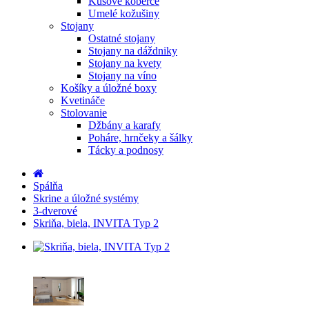
Kusové koberce
Umelé kožušiny
Stojany
Ostatné stojany
Stojany na dáždniky
Stojany na kvety
Stojany na víno
Košíky a úložné boxy
Kvetináče
Stolovanie
Džbány a karafy
Poháre, hrnčeky a šálky
Tácky a podnosy
Spálňa
Skrine a úložné systémy
3-dverové
Skriňa, biela, INVITA Typ 2