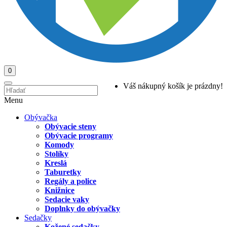
0
Váš nákupný košík je prázdny!
Menu
Obývačka
Obývacie steny
Obývacie programy
Komody
Stolíky
Kreslá
Taburetky
Regály a police
Knižnice
Sedacie vaky
Doplnky do obývačky
Sedačky
Kožené sedačky