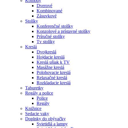
Komody
Dverové
Kombinované
Zásuvkové
Stolíky
Konferenčné stolíky
Konzolové a prístavné stolíky
Príručné stolíky
Tv stolíky
Kreslá
Dvojkreslá
Hojdacie kreslá
Kreslá ušiak k TV
Masážne kreslá
Polohovacie kreslá
Relaxačné kreslá
Rozkladacie kreslá
Taburetky
Regály a police
Police
Regály
Knižnice
Sedacie vaky
Doplnky do obývačky
Svietidlá a lampy