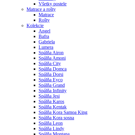
Všetky postele
Matrace a rošty
Matrace
Rošty
Kolekcie
Angel
Bafra
Gabriela
Lumera
Spálňa Airon
Spálňa Amoni
Spálňa City
Spálňa Domca
Spálňa Dorsi
Spálňa Eyco
Spálňa Grand
Spálňa Infinity
Spálňa Jesi
Spálňa Karos
Spálňa Kentak
Spálňa Kora Samoa King
Spálňa Kora sosna
Spálňa Leon
Spálňa Lindy
Spálňa Montana