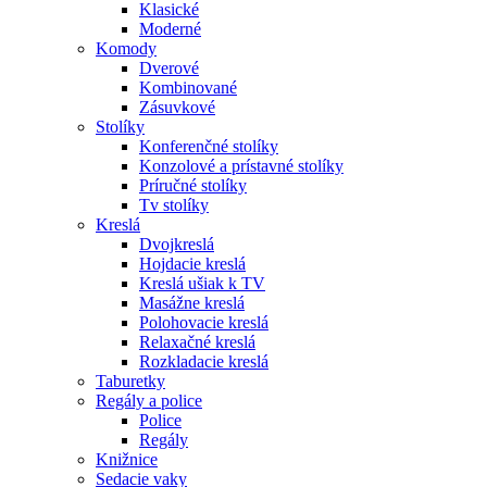
Klasické
Moderné
Komody
Dverové
Kombinované
Zásuvkové
Stolíky
Konferenčné stolíky
Konzolové a prístavné stolíky
Príručné stolíky
Tv stolíky
Kreslá
Dvojkreslá
Hojdacie kreslá
Kreslá ušiak k TV
Masážne kreslá
Polohovacie kreslá
Relaxačné kreslá
Rozkladacie kreslá
Taburetky
Regály a police
Police
Regály
Knižnice
Sedacie vaky