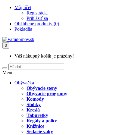
Môj účet
Registrácia
Prihlásiť sa
Obľúbené produkty (0)
Pokladňa
0
Váš nákupný košík je prázdny!
Menu
Obývačka
Obývacie steny
Obývacie programy
Komody
Stolíky
Kreslá
Taburetky
Regály a police
Knižnice
Sedacie vaky