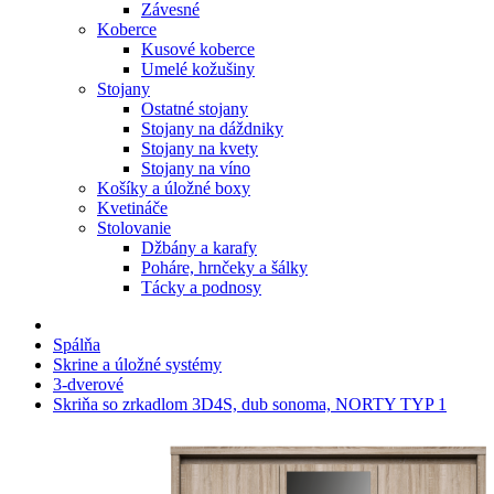
Závesné
Koberce
Kusové koberce
Umelé kožušiny
Stojany
Ostatné stojany
Stojany na dáždniky
Stojany na kvety
Stojany na víno
Košíky a úložné boxy
Kvetináče
Stolovanie
Džbány a karafy
Poháre, hrnčeky a šálky
Tácky a podnosy
Spálňa
Skrine a úložné systémy
3-dverové
Skriňa so zrkadlom 3D4S, dub sonoma, NORTY TYP 1