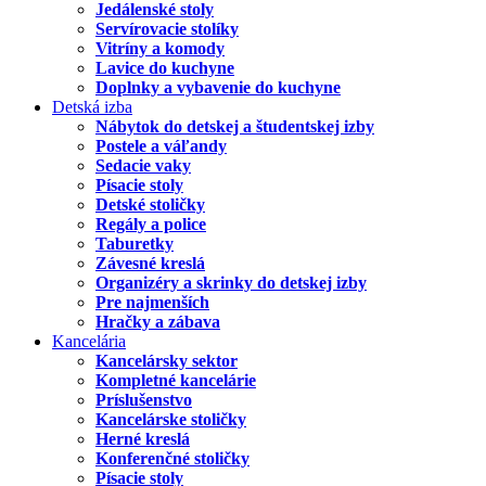
Jedálenské stoly
Servírovacie stolíky
Vitríny a komody
Lavice do kuchyne
Doplnky a vybavenie do kuchyne
Detská izba
Nábytok do detskej a študentskej izby
Postele a váľandy
Sedacie vaky
Písacie stoly
Detské stoličky
Regály a police
Taburetky
Závesné kreslá
Organizéry a skrinky do detskej izby
Pre najmenších
Hračky a zábava
Kancelária
Kancelársky sektor
Kompletné kancelárie
Príslušenstvo
Kancelárske stoličky
Herné kreslá
Konferenčné stoličky
Písacie stoly