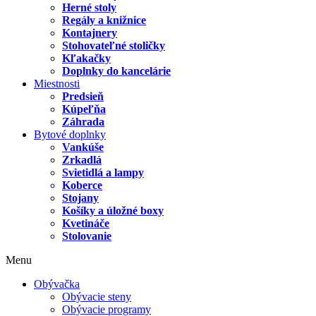
Herné stoly
Regály a knižnice
Kontajnery
Stohovateľné stoličky
Kľakačky
Doplnky do kancelárie
Miestnosti
Predsieň
Kúpeľňa
Záhrada
Bytové doplnky
Vankúše
Zrkadlá
Svietidlá a lampy
Koberce
Stojany
Košíky a úložné boxy
Kvetináče
Stolovanie
Menu
Obývačka
Obývacie steny
Obývacie programy