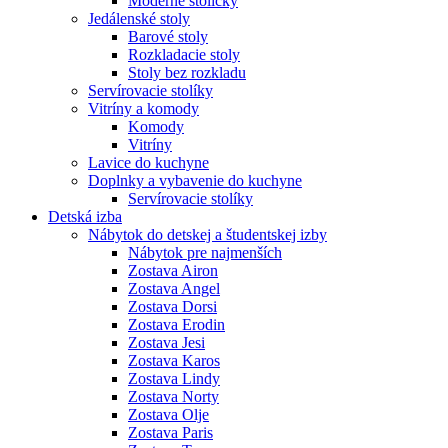
Moderné stoličky
Jedálenské stoly
Barové stoly
Rozkladacie stoly
Stoly bez rozkladu
Servírovacie stolíky
Vitríny a komody
Komody
Vitríny
Lavice do kuchyne
Doplnky a vybavenie do kuchyne
Servírovacie stolíky
Detská izba
Nábytok do detskej a študentskej izby
Nábytok pre najmenších
Zostava Airon
Zostava Angel
Zostava Dorsi
Zostava Erodin
Zostava Jesi
Zostava Karos
Zostava Lindy
Zostava Norty
Zostava Olje
Zostava Paris