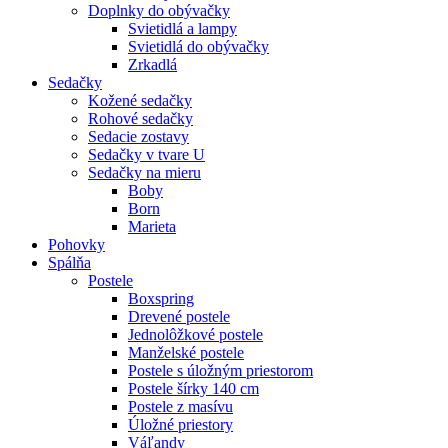
Doplnky do obývačky
Svietidlá a lampy
Svietidlá do obývačky
Zrkadlá
Sedačky
Kožené sedačky
Rohové sedačky
Sedacie zostavy
Sedačky v tvare U
Sedačky na mieru
Boby
Born
Marieta
Pohovky
Spálňa
Postele
Boxspring
Drevené postele
Jednolôžkové postele
Manželské postele
Postele s úložným priestorom
Postele šírky 140 cm
Postele z masívu
Úložné priestory
Váľandy