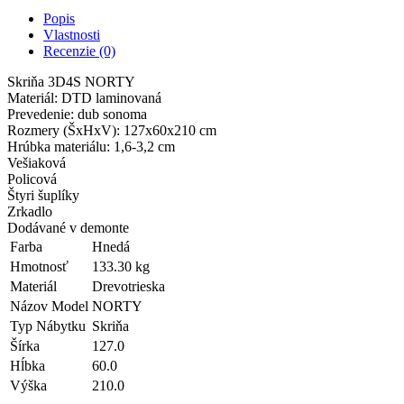
Popis
Vlastnosti
Recenzie (0)
Skriňa 3D4S NORTY
Materiál: DTD laminovaná
Prevedenie: dub sonoma
Rozmery (ŠxHxV): 127x60x210 cm
Hrúbka materiálu: 1,6-3,2 cm
Vešiaková
Policová
Štyri šuplíky
Zrkadlo
Dodávané v demonte
Farba
Hnedá
Hmotnosť
133.30 kg
Materiál
Drevotrieska
Názov Model
NORTY
Typ Nábytku
Skriňa
Šírka
127.0
Hĺbka
60.0
Výška
210.0