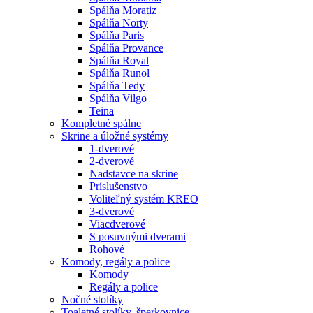
Spálňa Moratiz
Spálňa Norty
Spálňa Paris
Spálňa Provance
Spálňa Royal
Spálňa Runol
Spálňa Tedy
Spálňa Vilgo
Teina
Kompletné spálne
Skrine a úložné systémy
1-dverové
2-dverové
Nadstavce na skrine
Príslušenstvo
Voliteľný systém KREO
3-dverové
Viacdverové
S posuvnými dverami
Rohové
Komody, regály a police
Komody
Regály a police
Nočné stolíky
Toaletné stolíky, šperkovnice