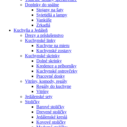
Doplnky do spálne
Stojany na šaty
Svietidlá a lampy
Vankúše
Zrkadlá
Kuchyňa a Jedáleň
Drezy a príslušenstvo
Kuchynské linky
Kuchyne na mieru
Kuchynské zostavy
Kuchynské skrinky
Dolné skrinky
Kredence a príborníky
Kuchynské ostrovčeky
Pracovné dosky
Vitríny, komody, regály
Regály do kuchyne
Vitríny
Jedálenské sety
Stoličky
Barové stoličky
Drevené stoličky
Jedálenské kreslá
Kovové stoličky