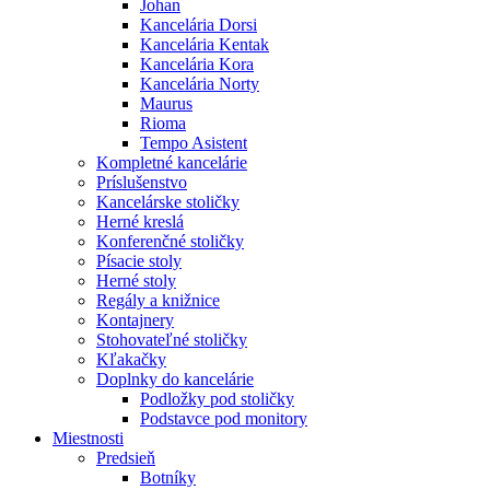
Johan
Kancelária Dorsi
Kancelária Kentak
Kancelária Kora
Kancelária Norty
Maurus
Rioma
Tempo Asistent
Kompletné kancelárie
Príslušenstvo
Kancelárske stoličky
Herné kreslá
Konferenčné stoličky
Písacie stoly
Herné stoly
Regály a knižnice
Kontajnery
Stohovateľné stoličky
Kľakačky
Doplnky do kancelárie
Podložky pod stoličky
Podstavce pod monitory
Miestnosti
Predsieň
Botníky