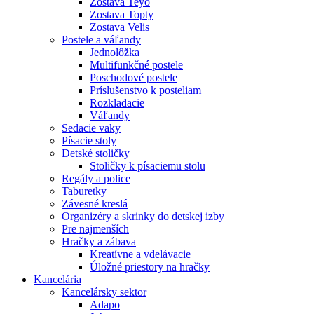
Zostava Teyo
Zostava Topty
Zostava Velis
Postele a váľandy
Jednolôžka
Multifunkčné postele
Poschodové postele
Príslušenstvo k posteliam
Rozkladacie
Váľandy
Sedacie vaky
Písacie stoly
Detské stoličky
Stoličky k písaciemu stolu
Regály a police
Taburetky
Závesné kreslá
Organizéry a skrinky do detskej izby
Pre najmenších
Hračky a zábava
Kreatívne a vdelávacie
Úložné priestory na hračky
Kancelária
Kancelársky sektor
Adapo