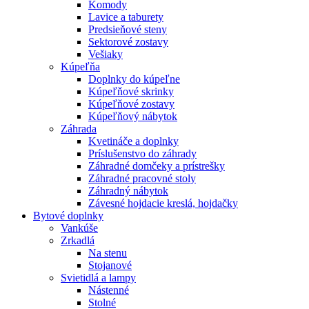
Komody
Lavice a taburety
Predsieňové steny
Sektorové zostavy
Vešiaky
Kúpeľňa
Doplnky do kúpeľne
Kúpeľňové skrinky
Kúpeľňové zostavy
Kúpeľňový nábytok
Záhrada
Kvetináče a doplnky
Príslušenstvo do záhrady
Záhradné domčeky a prístrešky
Záhradné pracovné stoly
Záhradný nábytok
Závesné hojdacie kreslá, hojdačky
Bytové doplnky
Vankúše
Zrkadlá
Na stenu
Stojanové
Svietidlá a lampy
Nástenné
Stolné