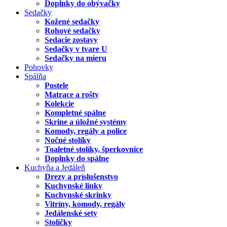
Doplnky do obývačky
Sedačky
Kožené sedačky
Rohové sedačky
Sedacie zostavy
Sedačky v tvare U
Sedačky na mieru
Pohovky
Spálňa
Postele
Matrace a rošty
Kolekcie
Kompletné spálne
Skrine a úložné systémy
Komody, regály a police
Nočné stolíky
Toaletné stolíky, šperkovnice
Doplnky do spálne
Kuchyňa a Jedáleň
Drezy a príslušenstvo
Kuchynské linky
Kuchynské skrinky
Vitríny, komody, regály
Jedálenské sety
Stoličky