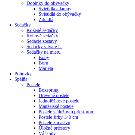
Doplnky do obývačky
Svietidlá a lampy
Svietidlá do obývačky
Zrkadlá
Sedačky
Kožené sedačky
Rohové sedačky
Sedacie zostavy
Sedačky v tvare U
Sedačky na mieru
Boby
Born
Marieta
Pohovky
Spálňa
Postele
Boxspring
Drevené postele
Jednolôžkové postele
Manželské postele
Postele s úložným priestorom
Postele šírky 140 cm
Postele z masívu
Úložné priestory
Váľandy