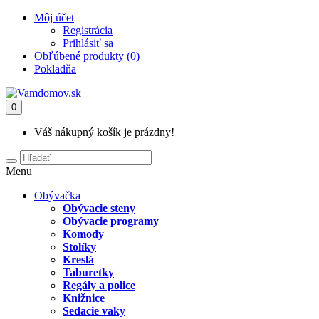
Môj účet
Registrácia
Prihlásiť sa
Obľúbené produkty (0)
Pokladňa
0
Váš nákupný košík je prázdny!
Menu
Obývačka
Obývacie steny
Obývacie programy
Komody
Stolíky
Kreslá
Taburetky
Regály a police
Knižnice
Sedacie vaky