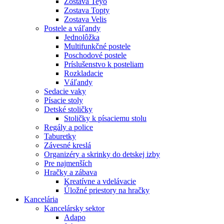
Zostava Teyo
Zostava Topty
Zostava Velis
Postele a váľandy
Jednolôžka
Multifunkčné postele
Poschodové postele
Príslušenstvo k posteliam
Rozkladacie
Váľandy
Sedacie vaky
Písacie stoly
Detské stoličky
Stoličky k písaciemu stolu
Regály a police
Taburetky
Závesné kreslá
Organizéry a skrinky do detskej izby
Pre najmenších
Hračky a zábava
Kreatívne a vdelávacie
Úložné priestory na hračky
Kancelária
Kancelársky sektor
Adapo