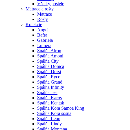
Všetky postele
Matrace a rošty
Matrace
Rošty
Kolekcie
Angel
Bafra
Gabriela
Lumera
Spálňa Airon
Spálňa Amoni
Spálňa City
Spálňa Domca
Spálňa Dorsi
Spálňa Eyco
Spálňa Grand
Spálňa Infinity
Spálňa Jesi
Spálňa Karos
Spálňa Kentak
Spálňa Kora Samoa King
Spálňa Kora sosna
Spálňa Leon
Spálňa Lindy
Spálňa Montana