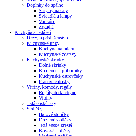
Doplnky do spálne
Stojany na šaty
Svietidlá a lampy
Vankúše
Zrkadlá
Kuchyňa a Jedáleň
Drezy a príslušenstvo
Kuchynské linky
Kuchyne na mieru
Kuchynské zostavy
Kuchynské skrinky
Dolné skrinky
Kredence a príborníky
Kuchynské ostrovčeky
Pracovné dosky
Vitríny, komody, regály
Regály do kuchyne
Vitríny
Jedálenské sety
Stoličky
Barové stoličky
Drevené stoličky
Jedálenské kreslá
Kovové stoličky