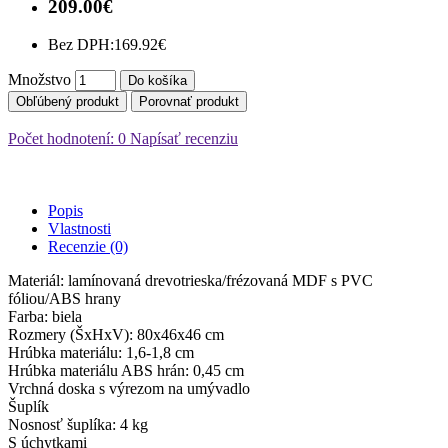
209.00€
Bez DPH:
169.92€
Množstvo
Do košíka
Obľúbený produkt
Porovnať produkt
Počet hodnotení: 0
Napísať recenziu
Popis
Vlastnosti
Recenzie (0)
Materiál: lamínovaná drevotrieska/frézovaná MDF s PVC
fóliou/ABS hrany
Farba: biela
Rozmery (ŠxHxV): 80x46x46 cm
Hrúbka materiálu: 1,6-1,8 cm
Hrúbka materiálu ABS hrán: 0,45 cm
Vrchná doska s výrezom na umývadlo
Šuplík
Nosnosť šuplíka: 4 kg
S úchytkami