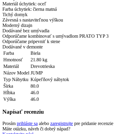
Materiál úchytiek: oceľ
Farba úchytiek: čierna matná
Tichý domyk
Závesná s nastaviteľnou výškou
Moderný dizajn
Dodávané bez umývadla
Odporúčame kombinovať s umývadlom PRATO TYP 3
Odporúčame pripevniť k stene
Dodávané v demonte
Farba
Biela
Hmotnosť
21.80 kg
Materiál
Drevotrieska
Názov Model
JUMP
Typ Nábytku
Kúpeľňový nábytok
Šírka
80.0
Hĺbka
46.0
Výška
46.0
Napísať recenziu
Prosím
prihláste sa
alebo
zaregistrujte
pre pridanie recenzie
Máte otázku, návrh či dobrý nápad?