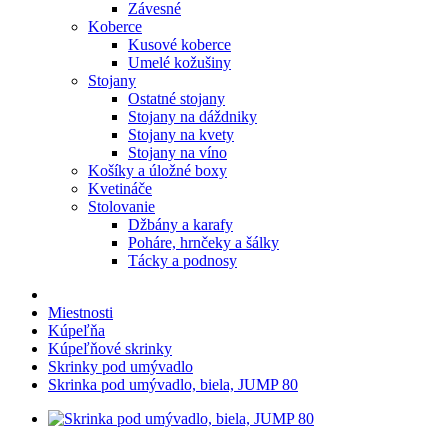
Závesné
Koberce
Kusové koberce
Umelé kožušiny
Stojany
Ostatné stojany
Stojany na dáždniky
Stojany na kvety
Stojany na víno
Košíky a úložné boxy
Kvetináče
Stolovanie
Džbány a karafy
Poháre, hrnčeky a šálky
Tácky a podnosy
Miestnosti
Kúpeľňa
Kúpeľňové skrinky
Skrinky pod umývadlo
Skrinka pod umývadlo, biela, JUMP 80