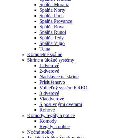
Spálňa Moratiz
Spálňa Norty
Spálňa Paris
Spálňa Provance
Spálňa Royal
Spálňa Runol
Spálňa Tedy
Spálňa Vilgo
Teina
Kompletné spálne
Skrine a úložné systémy
1-dverové
2-dverové
Nadstavce na skrine
Príslušenstvo
Voliteľný systém KREO
3-dverové
Viacdverové
S posuvnými dverami
Rohové
Komody, regály a police
Komody
Regály a police
Nočné stolíky
Toaletné stolíky, šperkovnice