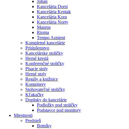
Johan
Kancelária Dorsi
Kancelária Kentak
Kancelária Kora
Kancelária Norty
Maurus
Rioma
Tempo Asistent
Kompletné kancelárie
Príslušenstvo
Kancelárske stoličky
Herné kreslá
Konferenčné stoličky
Písacie stoly
Herné stoly
Regály a knižnice
Kontajnery
Stohovateľné stoličky
Kľakačky
Doplnky do kancelárie
Podložky pod stoličky
Podstavce pod monitory
Miestnosti
Predsieň
Botníky