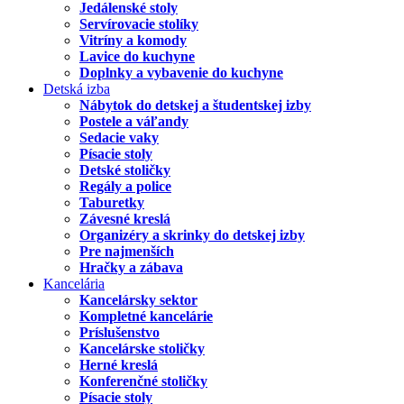
Jedálenské stoly
Servírovacie stolíky
Vitríny a komody
Lavice do kuchyne
Doplnky a vybavenie do kuchyne
Detská izba
Nábytok do detskej a študentskej izby
Postele a váľandy
Sedacie vaky
Písacie stoly
Detské stoličky
Regály a police
Taburetky
Závesné kreslá
Organizéry a skrinky do detskej izby
Pre najmenších
Hračky a zábava
Kancelária
Kancelársky sektor
Kompletné kancelárie
Príslušenstvo
Kancelárske stoličky
Herné kreslá
Konferenčné stoličky
Písacie stoly