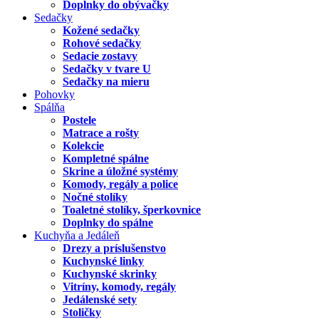
Doplnky do obývačky
Sedačky
Kožené sedačky
Rohové sedačky
Sedacie zostavy
Sedačky v tvare U
Sedačky na mieru
Pohovky
Spálňa
Postele
Matrace a rošty
Kolekcie
Kompletné spálne
Skrine a úložné systémy
Komody, regály a police
Nočné stolíky
Toaletné stolíky, šperkovnice
Doplnky do spálne
Kuchyňa a Jedáleň
Drezy a príslušenstvo
Kuchynské linky
Kuchynské skrinky
Vitríny, komody, regály
Jedálenské sety
Stoličky