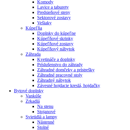
Komody
Lavice a taburety
Predsieňové steny
Sektorové zostavy
Vešiaky
Kúpeľňa
Doplnky do kúpeľne
Kúpeľňové skrinky
Kúpeľňové zostavy
Kúpeľňový nábytok
Záhrada
Kvetináče a doplnky
Príslušenstvo do záhrady
Záhradné domčeky a prístrešky
Záhradné pracovné stoly
Záhradný nábytok
Závesné hojdacie kreslá, hojdačky
Bytové doplnky
Vankúše
Zrkadlá
Na stenu
Stojanové
Svietidlá a lampy
Nástenné
Stolné