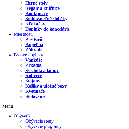
Herné stoly
Regály a knižnice
Kontajnery
Stohovateľné stoličky
Kľakačky
Doplnky do kancelárie
Miestnosti
Predsieň
Kúpeľňa
Záhrada
Bytové doplnky
Vankúše
Zrkadlá
Svietidlá a lampy
Koberce
Stojany
Košíky a úložné boxy
Kvetináče
Stolovanie
Menu
Obývačka
Obývacie steny
Obývacie programy