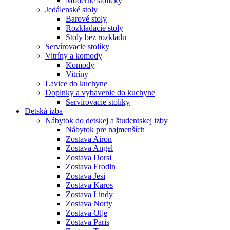
Moderné stoličky
Jedálenské stoly
Barové stoly
Rozkladacie stoly
Stoly bez rozkladu
Servírovacie stolíky
Vitríny a komody
Komody
Vitríny
Lavice do kuchyne
Doplnky a vybavenie do kuchyne
Servírovacie stolíky
Detská izba
Nábytok do detskej a študentskej izby
Nábytok pre najmenších
Zostava Airon
Zostava Angel
Zostava Dorsi
Zostava Erodin
Zostava Jesi
Zostava Karos
Zostava Lindy
Zostava Norty
Zostava Olje
Zostava Paris