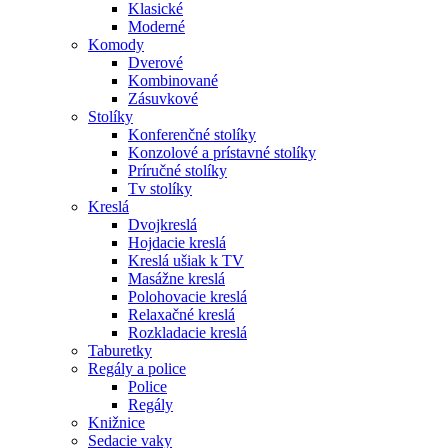
Klasické
Moderné
Komody
Dverové
Kombinované
Zásuvkové
Stolíky
Konferenčné stolíky
Konzolové a prístavné stolíky
Príručné stolíky
Tv stolíky
Kreslá
Dvojkreslá
Hojdacie kreslá
Kreslá ušiak k TV
Masážne kreslá
Polohovacie kreslá
Relaxačné kreslá
Rozkladacie kreslá
Taburetky
Regály a police
Police
Regály
Knižnice
Sedacie vaky