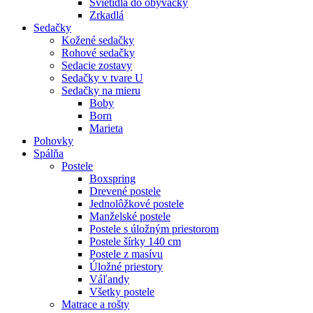
Svietidlá do obývačky
Zrkadlá
Sedačky
Kožené sedačky
Rohové sedačky
Sedacie zostavy
Sedačky v tvare U
Sedačky na mieru
Boby
Born
Marieta
Pohovky
Spálňa
Postele
Boxspring
Drevené postele
Jednolôžkové postele
Manželské postele
Postele s úložným priestorom
Postele šírky 140 cm
Postele z masívu
Úložné priestory
Váľandy
Všetky postele
Matrace a rošty