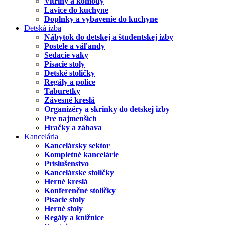
Vitríny a komody
Lavice do kuchyne
Doplnky a vybavenie do kuchyne
Detská izba
Nábytok do detskej a študentskej izby
Postele a váľandy
Sedacie vaky
Písacie stoly
Detské stoličky
Regály a police
Taburetky
Závesné kreslá
Organizéry a skrinky do detskej izby
Pre najmenších
Hračky a zábava
Kancelária
Kancelársky sektor
Kompletné kancelárie
Príslušenstvo
Kancelárske stoličky
Herné kreslá
Konferenčné stoličky
Písacie stoly
Herné stoly
Regály a knižnice