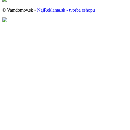
© Vamdomov.sk •
NajReklama.sk - tvorba eshopu