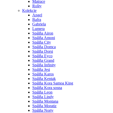
Matrace
Rošty
Kolekcie
Angel
Bafra
Gabriela
Lumera
Spálňa Airon
Spálňa Amoni
Spálňa City
Spálňa Domca
Spálňa Dorsi
Spálňa Eyco
Spálňa Grand
Spálňa Infinity
Spálňa Jesi
Spálňa Karos
Spálňa Kentak
Spálňa Kora Samoa King
Spálňa Kora sosna
Spálňa Leon
Spálňa Lindy
Spálňa Montana
Spálňa Moratiz
Spálňa Norty