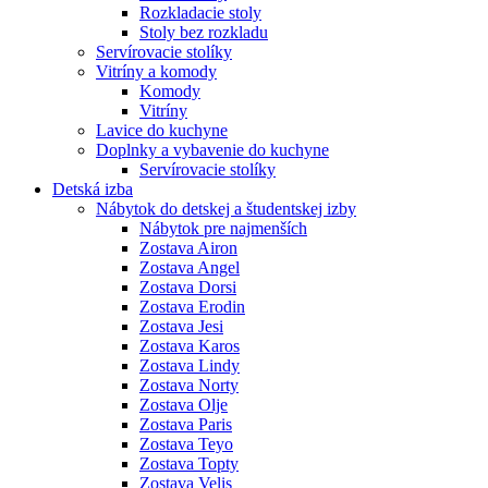
Rozkladacie stoly
Stoly bez rozkladu
Servírovacie stolíky
Vitríny a komody
Komody
Vitríny
Lavice do kuchyne
Doplnky a vybavenie do kuchyne
Servírovacie stolíky
Detská izba
Nábytok do detskej a študentskej izby
Nábytok pre najmenších
Zostava Airon
Zostava Angel
Zostava Dorsi
Zostava Erodin
Zostava Jesi
Zostava Karos
Zostava Lindy
Zostava Norty
Zostava Olje
Zostava Paris
Zostava Teyo
Zostava Topty
Zostava Velis