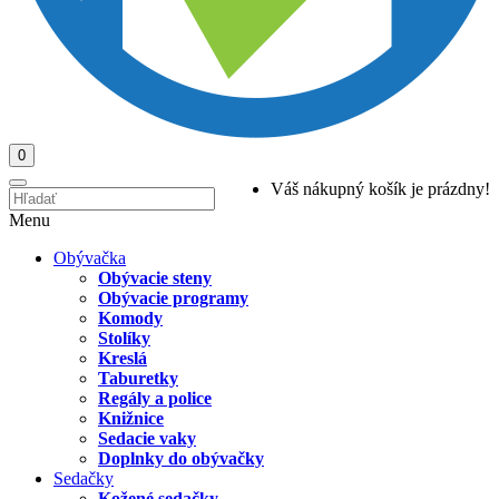
0
Váš nákupný košík je prázdny!
Menu
Obývačka
Obývacie steny
Obývacie programy
Komody
Stolíky
Kreslá
Taburetky
Regály a police
Knižnice
Sedacie vaky
Doplnky do obývačky
Sedačky
Kožené sedačky