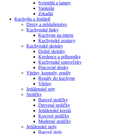
Svietidlá a lampy
Vankúše
Zrkadlá
Kuchyňa a Jedáleň
Drezy a príslušenstvo
Kuchynské linky
Kuchyne na mieru
Kuchynské zostavy
Kuchynské skrinky
Dolné skrinky
Kredence a príborníky
Kuchynské ostrovčeky
Pracovné dosky
Vitríny, komody, regály
Regály do kuchyne
Vitríny
Jedálenské sety
Stoličky
Barové stoličky
Drevené stoličky
Jedálenské kreslá
Kovové stoličky
Moderné stoličky
Jedálenské stoly
Barové stoly