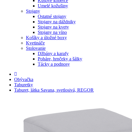
Kusové koberce
Umelé kožušiny
Stojany
Ostatné stojany
Stojany na dáždniky
Stojany na kvety
Stojany na víno
Košíky a úložné boxy
Kvetináče
Stolovanie
Džbány a karafy
Poháre, hrnčeky a šálky
Tácky a podnosy
Obývačka
Taburetky
Taburet, látka Savana, svetlosivá, REGOR