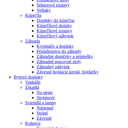
Sektorové zostavy
Vešiaky
Kúpeľňa
Doplnky do kúpeľne
Kúpeľňové skrinky
Kúpeľňové zostavy
Kúpeľňový nábytok
Záhrada
Kvetináče a doplnky
Príslušenstvo do záhrady
Záhradné domčeky a prístrešky
Záhradné pracovné stoly
Záhradný nábytok
Závesné hojdacie kreslá, hojdačky
Bytové doplnky
Vankúše
Zrkadlá
Na stenu
Stojanové
Svietidlá a lampy
Nástenné
Stolné
Závesné
Koberce