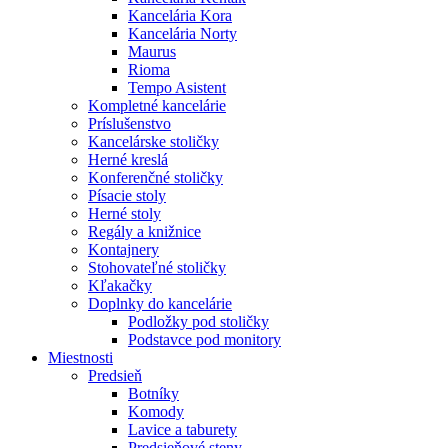
Kancelária Kora
Kancelária Norty
Maurus
Rioma
Tempo Asistent
Kompletné kancelárie
Príslušenstvo
Kancelárske stoličky
Herné kreslá
Konferenčné stoličky
Písacie stoly
Herné stoly
Regály a knižnice
Kontajnery
Stohovateľné stoličky
Kľakačky
Doplnky do kancelárie
Podložky pod stoličky
Podstavce pod monitory
Miestnosti
Predsieň
Botníky
Komody
Lavice a taburety
Predsieňové steny