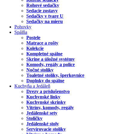
Rohové sedačky
Sedacie zostavy
Sedačky v tvare U
Sedačky na mieru
Pohovky
Spálňa
Postele
Matrace a rošty
Kolekcie
Kompletné spálne
Skrine a úložné systémy
Komody, regály a police
Nočné stolíky
Toaletné stolíky, šperkovnice
Doplnky do spálne
Kuchyňa a Jedáleň
Drezy a príslušenstvo
Kuchynské linky
Kuchynské skrinky
Vitríny, komody, regály
Jedálenské sety
Stoličky
Jedálenské stoly
Servírovacie stolíky