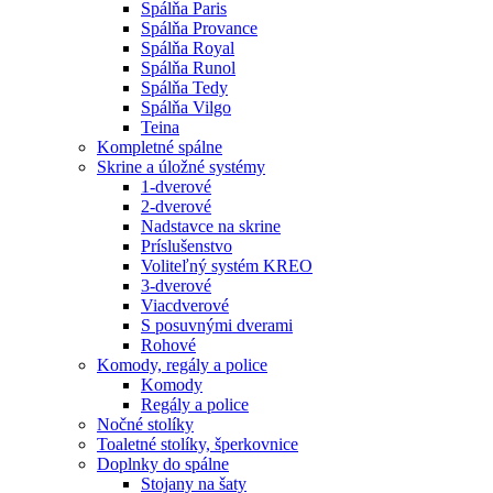
Spálňa Paris
Spálňa Provance
Spálňa Royal
Spálňa Runol
Spálňa Tedy
Spálňa Vilgo
Teina
Kompletné spálne
Skrine a úložné systémy
1-dverové
2-dverové
Nadstavce na skrine
Príslušenstvo
Voliteľný systém KREO
3-dverové
Viacdverové
S posuvnými dverami
Rohové
Komody, regály a police
Komody
Regály a police
Nočné stolíky
Toaletné stolíky, šperkovnice
Doplnky do spálne
Stojany na šaty