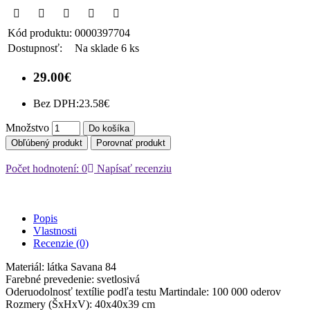
Kód produktu:
0000397704
Dostupnosť:
Na sklade 6 ks
29.00€
Bez DPH:
23.58€
Množstvo
Do košíka
Obľúbený produkt
Porovnať produkt
Počet hodnotení: 0
Napísať recenziu
Popis
Vlastnosti
Recenzie (0)
Materiál: látka Savana 84
Farebné prevedenie: svetlosivá
Oderuodolnosť textílie podľa testu Martindale: 100 000 oderov
Rozmery (ŠxHxV): 40x40x39 cm