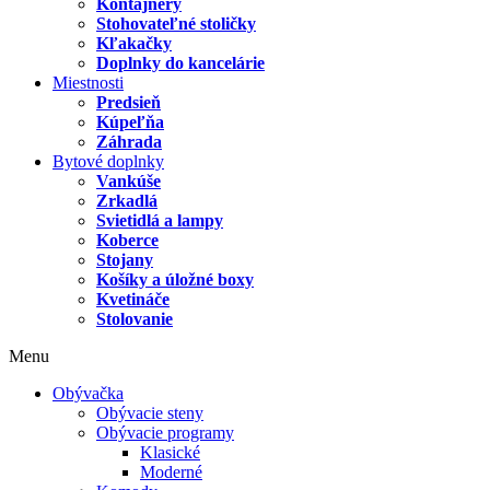
Kontajnery
Stohovateľné stoličky
Kľakačky
Doplnky do kancelárie
Miestnosti
Predsieň
Kúpeľňa
Záhrada
Bytové doplnky
Vankúše
Zrkadlá
Svietidlá a lampy
Koberce
Stojany
Košíky a úložné boxy
Kvetináče
Stolovanie
Menu
Obývačka
Obývacie steny
Obývacie programy
Klasické
Moderné