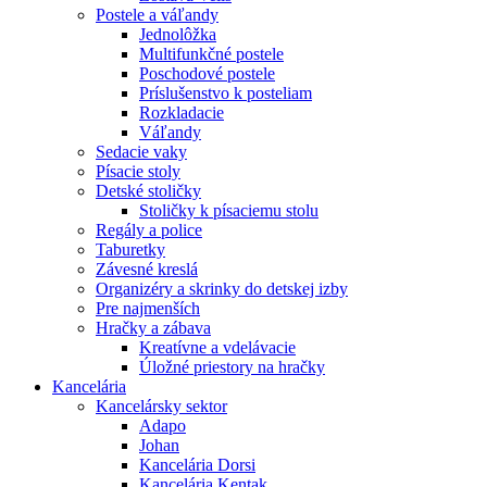
Postele a váľandy
Jednolôžka
Multifunkčné postele
Poschodové postele
Príslušenstvo k posteliam
Rozkladacie
Váľandy
Sedacie vaky
Písacie stoly
Detské stoličky
Stoličky k písaciemu stolu
Regály a police
Taburetky
Závesné kreslá
Organizéry a skrinky do detskej izby
Pre najmenších
Hračky a zábava
Kreatívne a vdelávacie
Úložné priestory na hračky
Kancelária
Kancelársky sektor
Adapo
Johan
Kancelária Dorsi
Kancelária Kentak