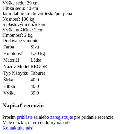
Výška sedu: 39 cm
Hĺbka sedu: 40 cm
Jadro taburetu: drevotrieska/pur pena
Nosnosť: 100 kg
S plastovými nožičkami
Výška nožičiek: 2 cm
Hmotnosť: 2 kg
Dodávané v monte
Farba
Sivá
Hmotnosť
1.20 kg
Materiál
Látka
Názov Model
REGOR
Typ Nábytku
Taburet
Šírka
40.0
Hĺbka
40.0
Výška
39.0
Napísať recenziu
Prosím
prihláste sa
alebo
zaregistrujte
pre pridanie recenzie
Máte otázku, návrh či dobrý nápad?
Kontaktujte nás!