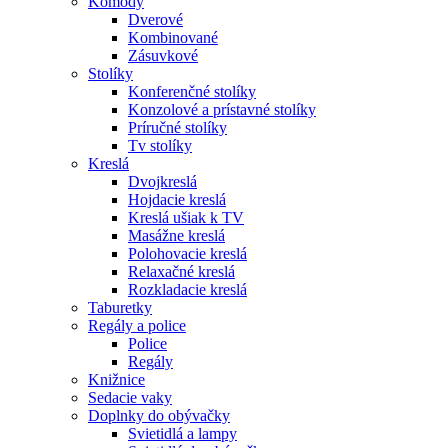
Komody
Dverové
Kombinované
Zásuvkové
Stolíky
Konferenčné stolíky
Konzolové a prístavné stolíky
Príručné stolíky
Tv stolíky
Kreslá
Dvojkreslá
Hojdacie kreslá
Kreslá ušiak k TV
Masážne kreslá
Polohovacie kreslá
Relaxačné kreslá
Rozkladacie kreslá
Taburetky
Regály a police
Police
Regály
Knižnice
Sedacie vaky
Doplnky do obývačky
Svietidlá a lampy