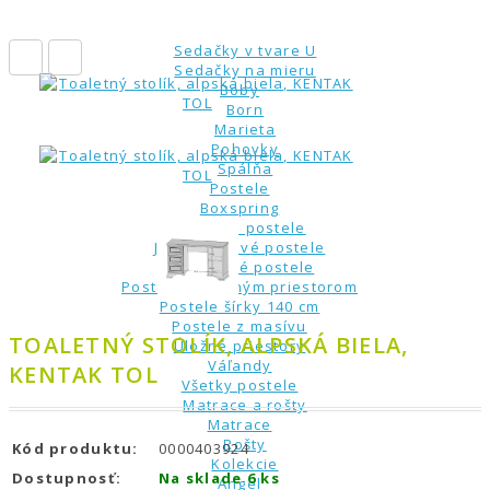
Rohové sedačky
Sedacie zostavy
Sedačky v tvare U
Sedačky na mieru
Boby
Born
Marieta
Pohovky
Spálňa
Postele
Boxspring
Drevené postele
Jednolôžkové postele
Manželské postele
Postele s úložným priestorom
Postele šírky 140 cm
Postele z masívu
TOALETNÝ STOLÍK, ALPSKÁ BIELA,
Úložné priestory
Váľandy
KENTAK TOL
Všetky postele
Matrace a rošty
Matrace
Rošty
Kód produktu:
0000403924
Kolekcie
Dostupnosť:
Na sklade 6 ks
Angel