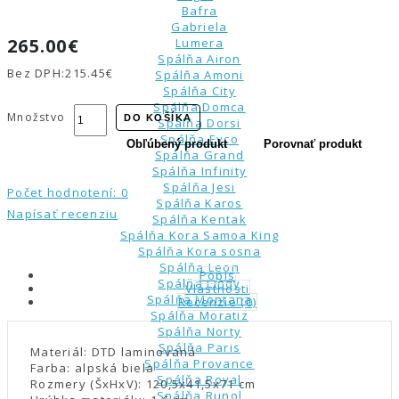
Bafra
Gabriela
265.00€
Lumera
Spálňa Airon
Bez DPH:
215.45€
Spálňa Amoni
Spálňa City
Spálňa Domca
Množstvo
DO KOŠÍKA
Spálňa Dorsi
Spálňa Eyco
Obľúbený produkt
Porovnať produkt
Spálňa Grand
Spálňa Infinity
Spálňa Jesi
Počet hodnotení: 0
Spálňa Karos
Napísať recenziu
Spálňa Kentak
Spálňa Kora Samoa King
Spálňa Kora sosna
Spálňa Leon
Popis
Spálňa Lindy
Vlastnosti
Spálňa Montana
Recenzie (0)
Spálňa Moratiz
Spálňa Norty
Spálňa Paris
Materiál: DTD laminovaná
Spálňa Provance
Farba: alpská biela
Spálňa Royal
Rozmery (ŠxHxV): 120,5x41,5x71 cm
Spálňa Runol