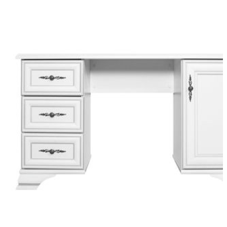
Stolíky
Konferenčné stolíky
Konzolové a prístavné stolíky
Príručné stolíky
Tv stolíky
Kreslá
Dvojkreslá
Hojdacie kreslá
Kreslá ušiak k TV
Masážne kreslá
Polohovacie kreslá
Relaxačné kreslá
Rozkladacie kreslá
Taburetky
Regály a police
Police
Regály
Knižnice
Sedacie vaky
Doplnky do obývačky
Svietidlá a lampy
Svietidlá do obývačky
Zrkadlá
Sedačky
Kožené sedačky