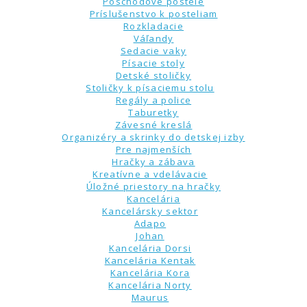
Poschodové postele
Príslušenstvo k posteliam
Rozkladacie
Váľandy
Sedacie vaky
Písacie stoly
Detské stoličky
Stoličky k písaciemu stolu
Regály a police
Taburetky
Závesné kreslá
Organizéry a skrinky do detskej izby
Pre najmenších
Hračky a zábava
Kreatívne a vdelávacie
Úložné priestory na hračky
Kancelária
Kancelársky sektor
Adapo
Johan
Kancelária Dorsi
Kancelária Kentak
Kancelária Kora
Kancelária Norty
Maurus