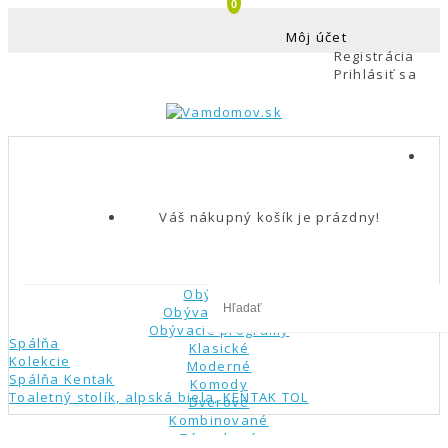
0
Môj účet
Registrácia
Prihlásiť sa
Váš nákupný košík je prázdny!
Obývačka
Obývacie steny
Obývacie programy
Spálňa
Klasické
Kolekcie
Moderné
Spálňa Kentak
Komody
Toaletný stolík, alpská biela, KENTAK TOL
Dverové
Kombinované
Zásuvkové