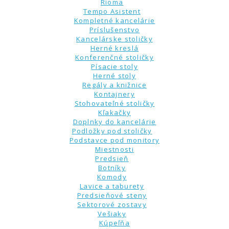
Rioma
Tempo Asistent
Kompletné kancelárie
Príslušenstvo
Kancelárske stoličky
Herné kreslá
Konferenčné stoličky
Písacie stoly
Herné stoly
Regály a knižnice
Kontajnery
Stohovateľné stoličky
Kľakačky
Doplnky do kancelárie
Podložky pod stoličky
Podstavce pod monitory
Miestnosti
Predsieň
Botníky
Komody
Lavice a taburety
Predsieňové steny
Sektorové zostavy
Vešiaky
Kúpeľňa