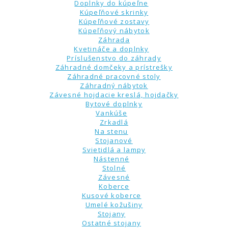
Doplnky do kúpeľne
Kúpeľňové skrinky
Kúpeľňové zostavy
Kúpeľňový nábytok
Záhrada
Kvetináče a doplnky
Príslušenstvo do záhrady
Záhradné domčeky a prístrešky
Záhradné pracovné stoly
Záhradný nábytok
Závesné hojdacie kreslá, hojdačky
Bytové doplnky
Vankúše
Zrkadlá
Na stenu
Stojanové
Svietidlá a lampy
Nástenné
Stolné
Závesné
Koberce
Kusové koberce
Umelé kožušiny
Stojany
Ostatné stojany