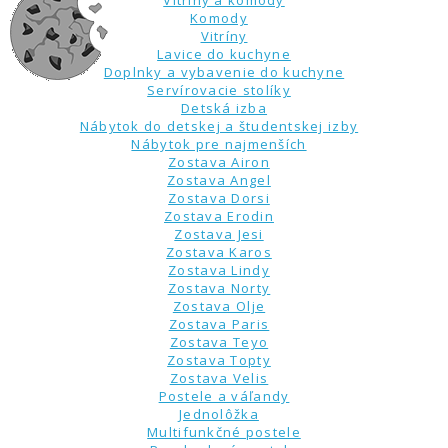
Vitríny a komody
Komody
Vitríny
Lavice do kuchyne
Doplnky a vybavenie do kuchyne
Servírovacie stolíky
Detská izba
Nábytok do detskej a študentskej izby
Nábytok pre najmenších
Zostava Airon
Zostava Angel
Zostava Dorsi
Zostava Erodin
Zostava Jesi
Zostava Karos
Zostava Lindy
Zostava Norty
Zostava Olje
Zostava Paris
Zostava Teyo
Zostava Topty
Zostava Velis
Postele a váľandy
Jednolôžka
Multifunkčné postele