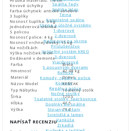
Hrúbka materiálu: 1,6 cm
Spálňa Tedy
Kovové úchytky
Spálňa Vilgo
Farba úchytiek: antické striebro
Teina
3 šuplíky
Kompletné spálne
Nosnosť šuplíka: 3 kg
Skrine a úložné systémy
Jednodverová srkinka
1-dverové
S policou
2-dverové
Nosnosť police: 4 kg
Nadstavce na skrine
Nosnosť vrchnej dosky: 15 kg
Príslušenstvo
Na nožičkách
Voliteľný systém KREO
Výška nožičiek: 8 cm
3-dverové
Dodávané v demonte
Viacdverové
Farba
Biela
S posuvnými dverami
Hmotnosť
42.48 kg
Rohové
Materiál
Drevo
Komody, regály a police
Komody
Názov Model
KENTAK
Regály a police
Typ Nábytku
Toaletný stolík
Nočné stolíky
Šírka
120.5
Toaletné stolíky, šperkovnice
Hĺbka
41.5
Doplnky do spálne
Výška
Stojany na šaty
71.0
Svietidlá a lampy
Vankúše
NAPÍSAŤ RECENZIU
Zrkadlá
Kuchyňa a Jedáleň