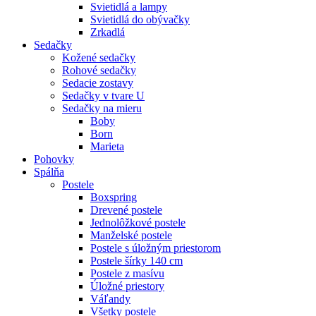
Svietidlá a lampy
Svietidlá do obývačky
Zrkadlá
Sedačky
Kožené sedačky
Rohové sedačky
Sedacie zostavy
Sedačky v tvare U
Sedačky na mieru
Boby
Born
Marieta
Pohovky
Spálňa
Postele
Boxspring
Drevené postele
Jednolôžkové postele
Manželské postele
Postele s úložným priestorom
Postele šírky 140 cm
Postele z masívu
Úložné priestory
Váľandy
Všetky postele