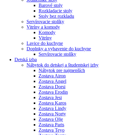
Barové stoly
Rozkladacie stoly
Stoly bez rozkladu
Servírovacie stolíky
Vitríny a komody
Komody
Vitríny
Lavice do kuchyne
Doplnky a vybavenie do kuchyne
Servírovacie stolíky
Detská izba
Nábytok do detskej a študentskej izby
Nábytok pre najmenších
Zostava Airon
Zostava Angel
Zostava Dorsi
Zostava Erodin
Zostava Jesi
Zostava Karos
Zostava Lindy
Zostava Norty
Zostava Olje
Zostava Paris
Zostava Teyo