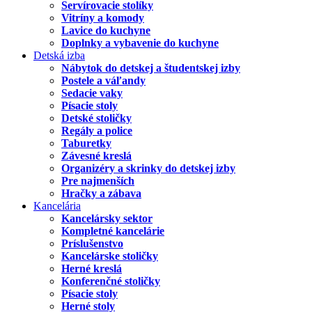
Servírovacie stolíky
Vitríny a komody
Lavice do kuchyne
Doplnky a vybavenie do kuchyne
Detská izba
Nábytok do detskej a študentskej izby
Postele a váľandy
Sedacie vaky
Písacie stoly
Detské stoličky
Regály a police
Taburetky
Závesné kreslá
Organizéry a skrinky do detskej izby
Pre najmenších
Hračky a zábava
Kancelária
Kancelársky sektor
Kompletné kancelárie
Príslušenstvo
Kancelárske stoličky
Herné kreslá
Konferenčné stoličky
Písacie stoly
Herné stoly