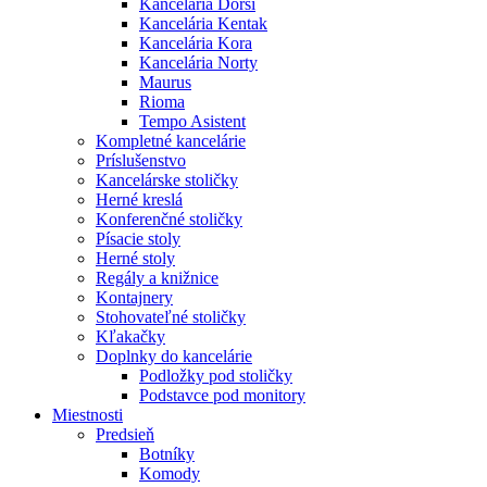
Kancelária Dorsi
Kancelária Kentak
Kancelária Kora
Kancelária Norty
Maurus
Rioma
Tempo Asistent
Kompletné kancelárie
Príslušenstvo
Kancelárske stoličky
Herné kreslá
Konferenčné stoličky
Písacie stoly
Herné stoly
Regály a knižnice
Kontajnery
Stohovateľné stoličky
Kľakačky
Doplnky do kancelárie
Podložky pod stoličky
Podstavce pod monitory
Miestnosti
Predsieň
Botníky
Komody