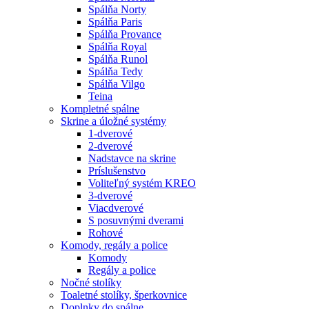
Spálňa Norty
Spálňa Paris
Spálňa Provance
Spálňa Royal
Spálňa Runol
Spálňa Tedy
Spálňa Vilgo
Teina
Kompletné spálne
Skrine a úložné systémy
1-dverové
2-dverové
Nadstavce na skrine
Príslušenstvo
Voliteľný systém KREO
3-dverové
Viacdverové
S posuvnými dverami
Rohové
Komody, regály a police
Komody
Regály a police
Nočné stolíky
Toaletné stolíky, šperkovnice
Doplnky do spálne