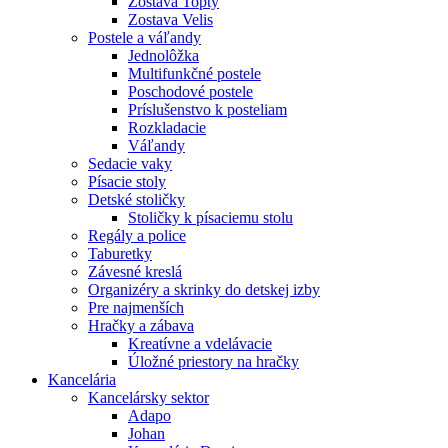
Zostava Topty
Zostava Velis
Postele a váľandy
Jednolôžka
Multifunkčné postele
Poschodové postele
Príslušenstvo k posteliam
Rozkladacie
Váľandy
Sedacie vaky
Písacie stoly
Detské stoličky
Stoličky k písaciemu stolu
Regály a police
Taburetky
Závesné kreslá
Organizéry a skrinky do detskej izby
Pre najmenších
Hračky a zábava
Kreatívne a vdelávacie
Úložné priestory na hračky
Kancelária
Kancelársky sektor
Adapo
Johan