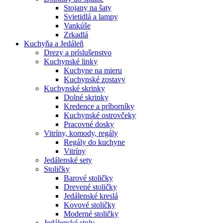
Stojany na šaty
Svietidlá a lampy
Vankúše
Zrkadlá
Kuchyňa a Jedáleň
Drezy a príslušenstvo
Kuchynské linky
Kuchyne na mieru
Kuchynské zostavy
Kuchynské skrinky
Dolné skrinky
Kredence a príborníky
Kuchynské ostrovčeky
Pracovné dosky
Vitríny, komody, regály
Regály do kuchyne
Vitríny
Jedálenské sety
Stoličky
Barové stoličky
Drevené stoličky
Jedálenské kreslá
Kovové stoličky
Moderné stoličky
Jedálenské stoly