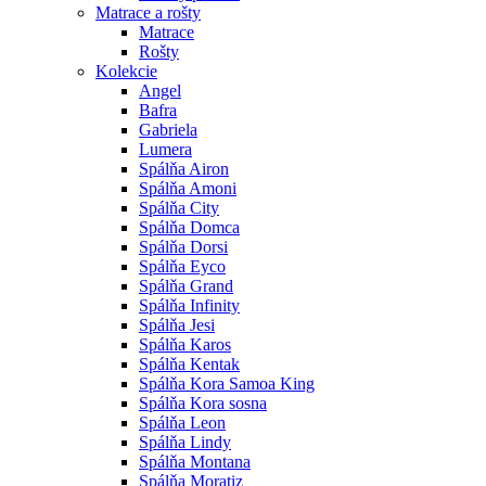
Matrace a rošty
Matrace
Rošty
Kolekcie
Angel
Bafra
Gabriela
Lumera
Spálňa Airon
Spálňa Amoni
Spálňa City
Spálňa Domca
Spálňa Dorsi
Spálňa Eyco
Spálňa Grand
Spálňa Infinity
Spálňa Jesi
Spálňa Karos
Spálňa Kentak
Spálňa Kora Samoa King
Spálňa Kora sosna
Spálňa Leon
Spálňa Lindy
Spálňa Montana
Spálňa Moratiz