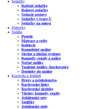
Sedačky
Kožené sedačky
Rohové sedačky
Sedacie zostavy
Sedačky v tvare U
Sedačky na mieru
Pohovky
Spálňa
Postele
Matrace a rošty
Kolekcie
Kompletné spálne
Skrine a úložné systémy
Komody, regály a police
Nočné stolíky
Toaletné stolíky, šperkovnice
Doplnky do spálne
Kuchyňa a Jedáleň
Drezy a príslušenstvo
Kuchynské linky
Kuchynské skrinky
Vitríny, komody, regály
Jedálenské sety
Stoličky
Jedálenské stoly