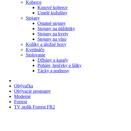
Koberce
Kusové koberce
Umelé kožušiny
Stojany
Ostatné stojany
Stojany na dáždniky
Stojany na kvety
Stojany na víno
Košíky a úložné boxy
Kvetináče
Stolovanie
Džbány a karafy
Poháre, hrnčeky a šálky
Tácky a podnosy
Obývačka
Obývacie programy
Moderné
Forrest
TV stolík Forrest FR2