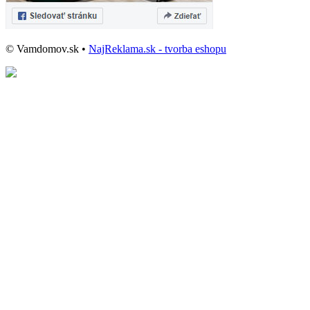
© Vamdomov.sk •
NajReklama.sk - tvorba eshopu