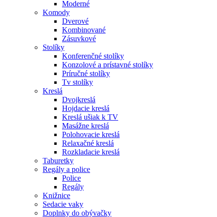
Moderné
Komody
Dverové
Kombinované
Zásuvkové
Stolíky
Konferenčné stolíky
Konzolové a prístavné stolíky
Príručné stolíky
Tv stolíky
Kreslá
Dvojkreslá
Hojdacie kreslá
Kreslá ušiak k TV
Masážne kreslá
Polohovacie kreslá
Relaxačné kreslá
Rozkladacie kreslá
Taburetky
Regály a police
Police
Regály
Knižnice
Sedacie vaky
Doplnky do obývačky