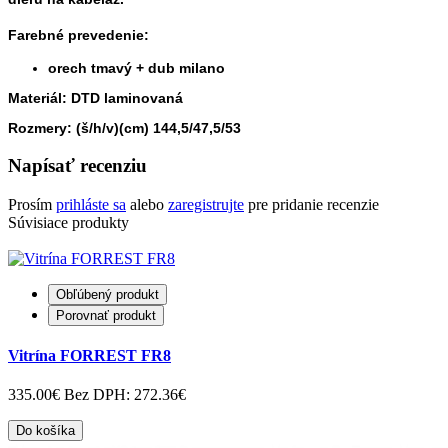
Farebné prevedenie:
orech tmavý + dub milano
Materiál: DTD laminovaná
Rozmery: (š/h/v)(cm) 144,5/47,5/53
Napísať recenziu
Prosím
prihláste sa
alebo
zaregistrujte
pre pridanie recenzie
Súvisiace produkty
Obľúbený produkt
Porovnať produkt
Vitrína FORREST FR8
335.00€
Bez DPH: 272.36€
Do košíka