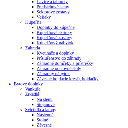
Lavice a taburety
Predsieňové steny
Sektorové zostavy
Vešiaky
Kúpeľňa
Doplnky do kúpeľne
Kúpeľňové skrinky
Kúpeľňové zostavy
Kúpeľňový nábytok
Záhrada
Kvetináče a doplnky
Príslušenstvo do záhrady
Záhradné domčeky a prístrešky
Záhradné pracovné stoly
Záhradný nábytok
Závesné hojdacie kreslá, hojdačky
Bytové doplnky
Vankúše
Zrkadlá
Na stenu
Stojanové
Svietidlá a lampy
Nástenné
Stolné
Závesné