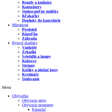
Regály a knižnice
Kontajnery
Stohovateľné stoličky
Kľakačky
Doplnky do kancelárie
Miestnosti
Predsieň
Kúpeľňa
Záhrada
Bytové doplnky
Vankúše
Zrkadlá
Svietidlá a lampy
Koberce
Stojany
Košíky a úložné boxy
Kvetináče
Stolovanie
Menu
Obývačka
Obývacie steny
Obývacie programy
Klasické