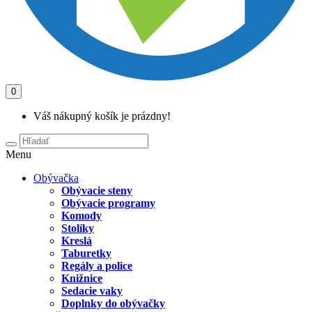
0
Váš nákupný košík je prázdny!
Menu
Obývačka
Obývacie steny
Obývacie programy
Komody
Stolíky
Kreslá
Taburetky
Regály a police
Knižnice
Sedacie vaky
Doplnky do obývačky