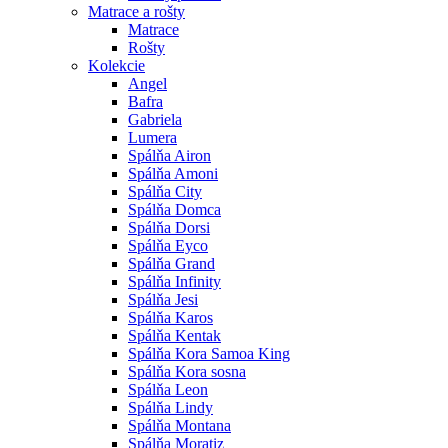
Matrace a rošty
Matrace
Rošty
Kolekcie
Angel
Bafra
Gabriela
Lumera
Spálňa Airon
Spálňa Amoni
Spálňa City
Spálňa Domca
Spálňa Dorsi
Spálňa Eyco
Spálňa Grand
Spálňa Infinity
Spálňa Jesi
Spálňa Karos
Spálňa Kentak
Spálňa Kora Samoa King
Spálňa Kora sosna
Spálňa Leon
Spálňa Lindy
Spálňa Montana
Spálňa Moratiz