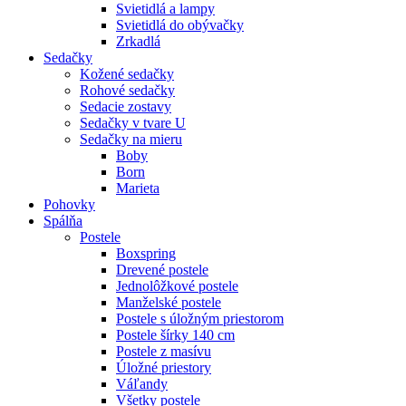
Svietidlá a lampy
Svietidlá do obývačky
Zrkadlá
Sedačky
Kožené sedačky
Rohové sedačky
Sedacie zostavy
Sedačky v tvare U
Sedačky na mieru
Boby
Born
Marieta
Pohovky
Spálňa
Postele
Boxspring
Drevené postele
Jednolôžkové postele
Manželské postele
Postele s úložným priestorom
Postele šírky 140 cm
Postele z masívu
Úložné priestory
Váľandy
Všetky postele