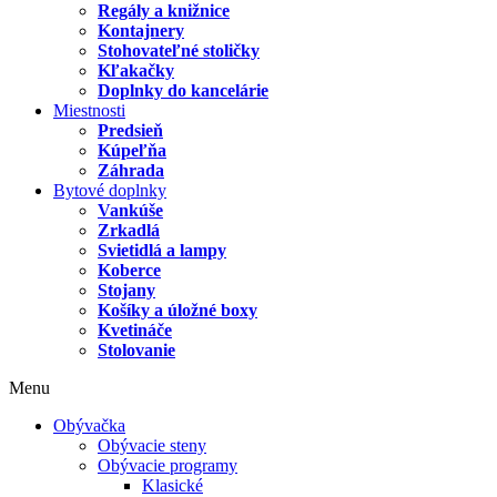
Regály a knižnice
Kontajnery
Stohovateľné stoličky
Kľakačky
Doplnky do kancelárie
Miestnosti
Predsieň
Kúpeľňa
Záhrada
Bytové doplnky
Vankúše
Zrkadlá
Svietidlá a lampy
Koberce
Stojany
Košíky a úložné boxy
Kvetináče
Stolovanie
Menu
Obývačka
Obývacie steny
Obývacie programy
Klasické