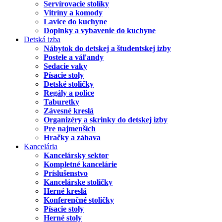
Servírovacie stolíky
Vitríny a komody
Lavice do kuchyne
Doplnky a vybavenie do kuchyne
Detská izba
Nábytok do detskej a študentskej izby
Postele a váľandy
Sedacie vaky
Písacie stoly
Detské stoličky
Regály a police
Taburetky
Závesné kreslá
Organizéry a skrinky do detskej izby
Pre najmenších
Hračky a zábava
Kancelária
Kancelársky sektor
Kompletné kancelárie
Príslušenstvo
Kancelárske stoličky
Herné kreslá
Konferenčné stoličky
Písacie stoly
Herné stoly