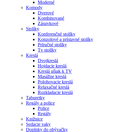
Moderné
Komody
Dverové
Kombinované
Zásuvkové
Stolíky
Konferenčné stolíky
Konzolové a prístavné stolíky
Príručné stolíky
Tv stolíky
Kreslá
Dvojkreslá
Hojdacie kreslá
Kreslá ušiak k TV
Masážne kreslá
Polohovacie kreslá
Relaxačné kreslá
Rozkladacie kreslá
Taburetky
Regály a police
Police
Regály
Knižnice
Sedacie vaky
Doplnky do obývačky