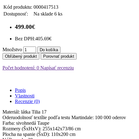
Kód produktu:
0000417513
Dostupnosť:
Na sklade 6 ks
499.00€
Bez DPH:
405.69€
Množstvo
Do košíka
Obľúbený produkt
Porovnať produkt
Počet hodnotení: 0
Napísať recenziu
Popis
Vlastnosti
Recenzie (0)
Materiál: látka Tilia 17
Oderuodolnosť textílie podľa testu Martindale: 100 000 oderov
Farba: sivohnedá Taupe
Rozmery (ŠxHxV): 255x142x73/86 cm
Plocha na spanie (ŠxD): 110x200 cm