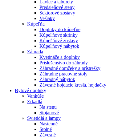
Lavice a taburety
Predsieňové steny
Sektorové zostavy
Vešiaky
Kúpeľňa
Doplnky do kúpeľne
Kúpeľňové skrinky
Kúpeľňové zostavy
Kúpeľňový nábytok
Záhrada
Kvetináče a doplnky
Príslušenstvo do záhrady
Záhradné domčeky a prístrešky
Záhradné pracovné stoly
Záhradný nábytok
Závesné hojdacie kreslá, hojdačky
Bytové doplnky
Vankúše
Zrkadlá
Na stenu
Stojanové
Svietidlá a lampy
Nástenné
Stolné
Závesné