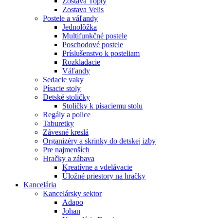
Zostava Topty
Zostava Velis
Postele a váľandy
Jednolôžka
Multifunkčné postele
Poschodové postele
Príslušenstvo k posteliam
Rozkladacie
Váľandy
Sedacie vaky
Písacie stoly
Detské stoličky
Stoličky k písaciemu stolu
Regály a police
Taburetky
Závesné kreslá
Organizéry a skrinky do detskej izby
Pre najmenších
Hračky a zábava
Kreatívne a vdelávacie
Úložné priestory na hračky
Kancelária
Kancelársky sektor
Adapo
Johan