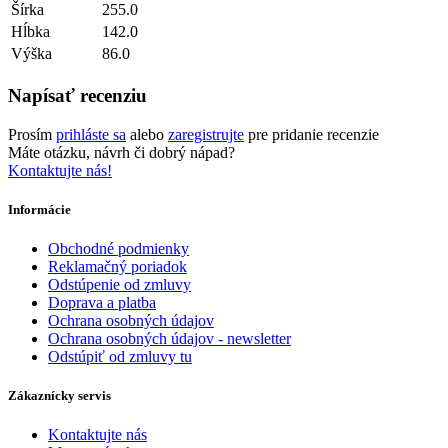
Šírka
255.0
Hĺbka
142.0
Výška
86.0
Napísať recenziu
Prosím
prihláste sa
alebo
zaregistrujte
pre pridanie recenzie
Máte otázku, návrh či dobrý nápad?
Kontaktujte nás!
Informácie
Obchodné podmienky
Reklamačný poriadok
Odstúpenie od zmluvy
Doprava a platba
Ochrana osobných údajov
Ochrana osobných údajov - newsletter
Odstúpiť od zmluvy tu
Zákaznícky servis
Kontaktujte nás