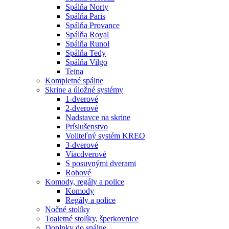
Spálňa Norty
Spálňa Paris
Spálňa Provance
Spálňa Royal
Spálňa Runol
Spálňa Tedy
Spálňa Vilgo
Teina
Kompletné spálne
Skrine a úložné systémy
1-dverové
2-dverové
Nadstavce na skrine
Príslušenstvo
Voliteľný systém KREO
3-dverové
Viacdverové
S posuvnými dverami
Rohové
Komody, regály a police
Komody
Regály a police
Nočné stolíky
Toaletné stolíky, šperkovnice
Doplnky do spálne