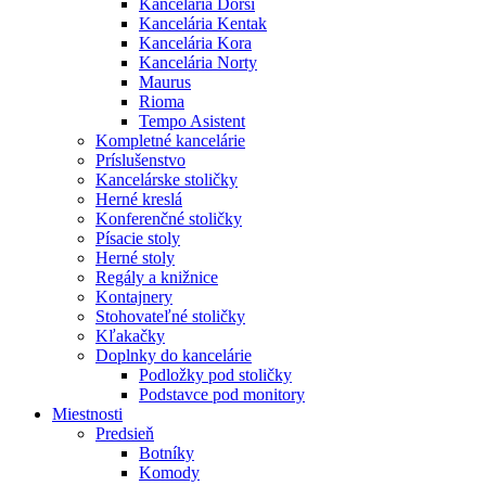
Kancelária Dorsi
Kancelária Kentak
Kancelária Kora
Kancelária Norty
Maurus
Rioma
Tempo Asistent
Kompletné kancelárie
Príslušenstvo
Kancelárske stoličky
Herné kreslá
Konferenčné stoličky
Písacie stoly
Herné stoly
Regály a knižnice
Kontajnery
Stohovateľné stoličky
Kľakačky
Doplnky do kancelárie
Podložky pod stoličky
Podstavce pod monitory
Miestnosti
Predsieň
Botníky
Komody