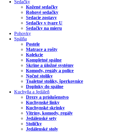
Sedačky
Kožené sedačky
Rohové sedačky
Sedacie zostavy
Sedačky v tvare U
Sedačky na mieru
Pohovky
Spálňa
Postele
Matrace a rošty
Kolekcie
Kompletné spálne
Skrine a úložné systémy
Komody, regály a police
Nočné stolíky
Toaletné stolíky, šperkovnice
Doplnky do spálne
Kuchyňa a Jedáleň
Drezy a príslušenstvo
Kuchynské linky
Kuchynské skrinky
Vitríny, komody, regály
Jedálenské sety
Stoličky
Jedálenské stoly