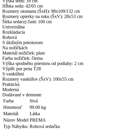
Výška sedu: 39 cm
Hĺbka sedu: 42/65 cm
Rozmery otomanu (ŠxH): 98x109/132 cm
Rozmery opierky na ruku (ŠxV): 28x53 cm
Šírka sedacej časti: 100 cm
Univerzálna
Rozkladacia
Rohová
S úložným priestorom
Na nožičkách
Materiál nožičiek: plast
Farba nožičiek: čierna
Výška spodného priestoru od podlahy: 2 cm
Výplň: pur pena T28
S vankúšmi
Rozmery vankúšov (ŠxV): 100x55 cm
Praktická
Moderná
Dodávané v demonte
Farba
Sivá
Hmotnosť
99.00 kg
Materiál
Látka
Názov Model
PREMA
Typ Nábytku
Rohová sedačka