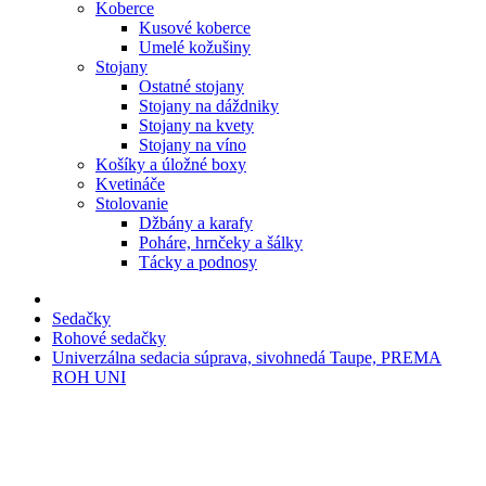
Koberce
Kusové koberce
Umelé kožušiny
Stojany
Ostatné stojany
Stojany na dáždniky
Stojany na kvety
Stojany na víno
Košíky a úložné boxy
Kvetináče
Stolovanie
Džbány a karafy
Poháre, hrnčeky a šálky
Tácky a podnosy
Sedačky
Rohové sedačky
Univerzálna sedacia súprava, sivohnedá Taupe, PREMA
ROH UNI