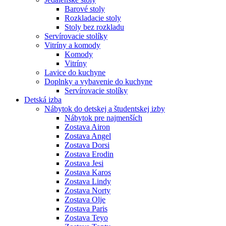
Barové stoly
Rozkladacie stoly
Stoly bez rozkladu
Servírovacie stolíky
Vitríny a komody
Komody
Vitríny
Lavice do kuchyne
Doplnky a vybavenie do kuchyne
Servírovacie stolíky
Detská izba
Nábytok do detskej a študentskej izby
Nábytok pre najmenších
Zostava Airon
Zostava Angel
Zostava Dorsi
Zostava Erodin
Zostava Jesi
Zostava Karos
Zostava Lindy
Zostava Norty
Zostava Olje
Zostava Paris
Zostava Teyo