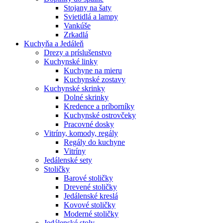
Stojany na šaty
Svietidlá a lampy
Vankúše
Zrkadlá
Kuchyňa a Jedáleň
Drezy a príslušenstvo
Kuchynské linky
Kuchyne na mieru
Kuchynské zostavy
Kuchynské skrinky
Dolné skrinky
Kredence a príborníky
Kuchynské ostrovčeky
Pracovné dosky
Vitríny, komody, regály
Regály do kuchyne
Vitríny
Jedálenské sety
Stoličky
Barové stoličky
Drevené stoličky
Jedálenské kreslá
Kovové stoličky
Moderné stoličky
Jedálenské stoly