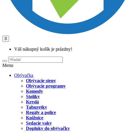
0
Váš nákupný košík je prázdny!
Menu
Obývačka
Obývacie steny
Obývacie programy
Komody
Stolíky
Kreslá
Taburetky
Regály a police
Knižnice
Sedacie vaky
Doplnky do obývačky