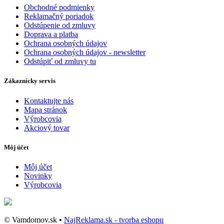
Obchodné podmienky
Reklamačný poriadok
Odstúpenie od zmluvy
Doprava a platba
Ochrana osobných údajov
Ochrana osobných údajov - newsletter
Odstúpiť od zmluvy tu
Zákaznícky servis
Kontaktujte nás
Mapa stránok
Výrobcovia
Akciový tovar
Môj účet
Môj účet
Novinky
Výrobcovia
© Vamdomov.sk •
NajReklama.sk - tvorba eshopu