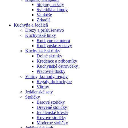
Stojany na šaty
Svietidlá a lampy
Vankúše
Zrkadlá
Kuchyňa a Jedáleň
Drezy a príslušenstvo
Kuchynské linky
Kuchyne na mieru
Kuchynské zostavy
Kuchynské skrinky
Dolné skrinky
Kredence a príborníky
Kuchynské ostrovčeky
Pracovné dosky
Vitríny, komody, regály
Regály do kuchyne
Vitríny
Jedálenské sety
Stoličky
Barové stoličky
Drevené stoličky
Jedálenské kreslá
Kovové stoličky
Moderné stoličky
Jedálenské stoly