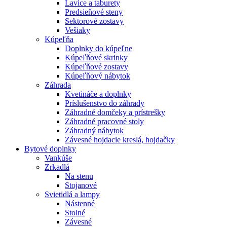
Lavice a taburety
Predsieňové steny
Sektorové zostavy
Vešiaky
Kúpeľňa
Doplnky do kúpeľne
Kúpeľňové skrinky
Kúpeľňové zostavy
Kúpeľňový nábytok
Záhrada
Kvetináče a doplnky
Príslušenstvo do záhrady
Záhradné domčeky a prístrešky
Záhradné pracovné stoly
Záhradný nábytok
Závesné hojdacie kreslá, hojdačky
Bytové doplnky
Vankúše
Zrkadlá
Na stenu
Stojanové
Svietidlá a lampy
Nástenné
Stolné
Závesné