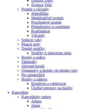
Zostava Topty
Zostava Velis
Postele a váľandy
Jednolôžka
Multifunkčné postele
Poschodové postele
Príslušenstvo k posteliam
Rozkladacie
Váľandy
Sedacie vaky
Písacie stoly
Detské stoličky
Stoličky k písaciemu stolu
Regály a police
Taburetky
Závesné kreslá
Organizéry a skrinky do detskej izby
Pre najmenších
Hračky a zábava
Kreatívne a vdelávacie
Úložné priestory na hračky
Kancelária
Kancelársky sektor
Adapo
Johan