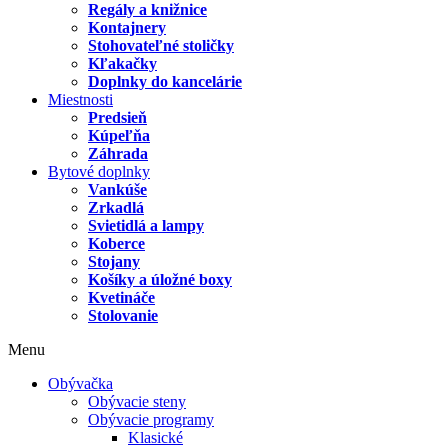
Regály a knižnice
Kontajnery
Stohovateľné stoličky
Kľakačky
Doplnky do kancelárie
Miestnosti
Predsieň
Kúpeľňa
Záhrada
Bytové doplnky
Vankúše
Zrkadlá
Svietidlá a lampy
Koberce
Stojany
Košíky a úložné boxy
Kvetináče
Stolovanie
Menu
Obývačka
Obývacie steny
Obývacie programy
Klasické