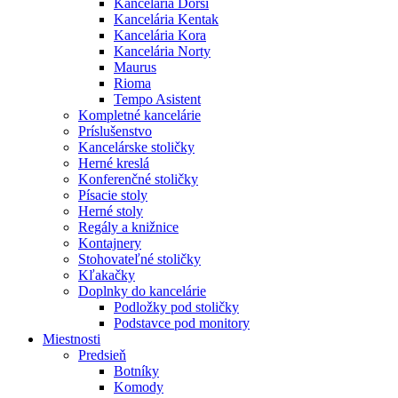
Kancelária Dorsi
Kancelária Kentak
Kancelária Kora
Kancelária Norty
Maurus
Rioma
Tempo Asistent
Kompletné kancelárie
Príslušenstvo
Kancelárske stoličky
Herné kreslá
Konferenčné stoličky
Písacie stoly
Herné stoly
Regály a knižnice
Kontajnery
Stohovateľné stoličky
Kľakačky
Doplnky do kancelárie
Podložky pod stoličky
Podstavce pod monitory
Miestnosti
Predsieň
Botníky
Komody