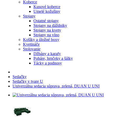
Koberce
Kusové koberce
Umelé kožušiny
Stojany
Ostatné stojany
Stojany na dáždniky
Stojany na kvety
Stojany na víno
Košíky a úložné boxy
Kvetináče
Stolovanie
Džbány a karafy
Poháre, hrnčeky a šálky
Tácky a podnosy
Sedačky
Sedačky v tvare U
Univerzálna sedacia súprava, zelená, DUAN U UNI