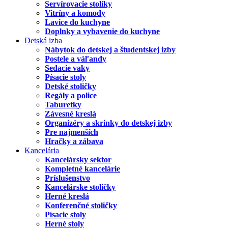
Servírovacie stolíky
Vitríny a komody
Lavice do kuchyne
Doplnky a vybavenie do kuchyne
Detská izba
Nábytok do detskej a študentskej izby
Postele a váľandy
Sedacie vaky
Písacie stoly
Detské stoličky
Regály a police
Taburetky
Závesné kreslá
Organizéry a skrinky do detskej izby
Pre najmenších
Hračky a zábava
Kancelária
Kancelársky sektor
Kompletné kancelárie
Príslušenstvo
Kancelárske stoličky
Herné kreslá
Konferenčné stoličky
Písacie stoly
Herné stoly