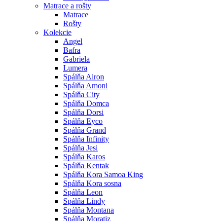
Matrace a rošty
Matrace
Rošty
Kolekcie
Angel
Bafra
Gabriela
Lumera
Spálňa Airon
Spálňa Amoni
Spálňa City
Spálňa Domca
Spálňa Dorsi
Spálňa Eyco
Spálňa Grand
Spálňa Infinity
Spálňa Jesi
Spálňa Karos
Spálňa Kentak
Spálňa Kora Samoa King
Spálňa Kora sosna
Spálňa Leon
Spálňa Lindy
Spálňa Montana
Spálňa Moratiz