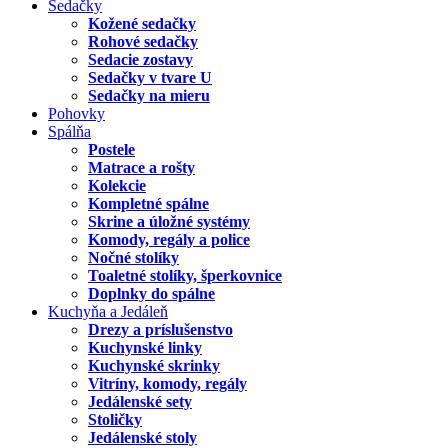
Sedačky
Kožené sedačky
Rohové sedačky
Sedacie zostavy
Sedačky v tvare U
Sedačky na mieru
Pohovky
Spálňa
Postele
Matrace a rošty
Kolekcie
Kompletné spálne
Skrine a úložné systémy
Komody, regály a police
Nočné stolíky
Toaletné stolíky, šperkovnice
Doplnky do spálne
Kuchyňa a Jedáleň
Drezy a príslušenstvo
Kuchynské linky
Kuchynské skrinky
Vitríny, komody, regály
Jedálenské sety
Stoličky
Jedálenské stoly