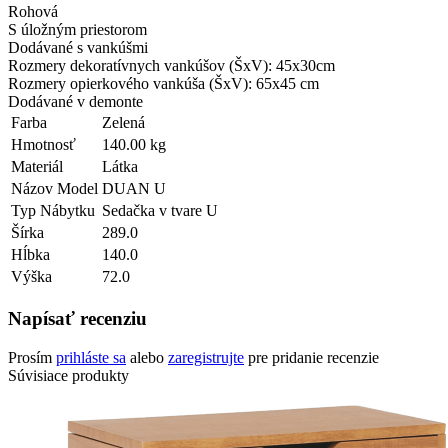
Rohová
S úložným priestorom
Dodávané s vankúšmi
Rozmery dekoratívnych vankúšov (ŠxV): 45x30cm
Rozmery opierkového vankúša (ŠxV): 65x45 cm
Dodávané v demonte
Farba
Zelená
Hmotnosť
140.00 kg
Materiál
Látka
Názov Model
DUAN U
Typ Nábytku
Sedačka v tvare U
Šírka
289.0
Hĺbka
140.0
Výška
72.0
Napísať recenziu
Prosím
prihláste sa
alebo
zaregistrujte
pre pridanie recenzie
Súvisiace produkty