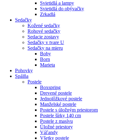
Svietidlá a lampy
Svietidlá do obývačky
Zrkadlá
Sedačky
Kožené sedačky
Rohové sedačky
Sedacie zostavy
Sedačky v tvare U
Sedačky na mieru
Boby
Born
Marieta
Pohovky
Spálňa
Postele
Boxspring
Drevené postele
Jednolôžkové postele
Manželské postele
Postele s úložným priestorom
Postele šírky 140 cm
Postele z masívu
Úložné priestory
Váľandy
Všetky postele