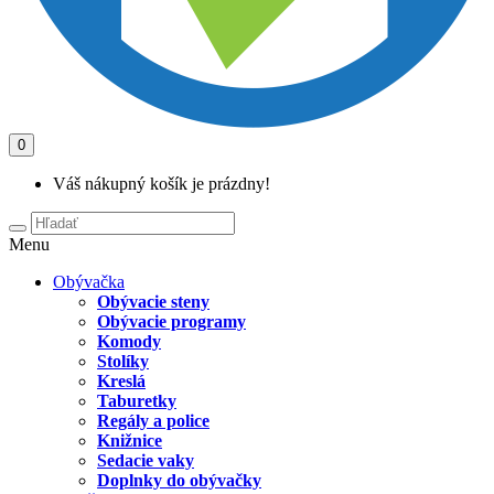
0
Váš nákupný košík je prázdny!
Menu
Obývačka
Obývacie steny
Obývacie programy
Komody
Stolíky
Kreslá
Taburetky
Regály a police
Knižnice
Sedacie vaky
Doplnky do obývačky