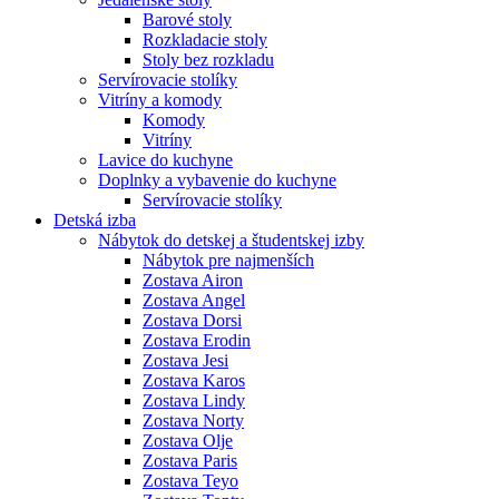
Barové stoly
Rozkladacie stoly
Stoly bez rozkladu
Servírovacie stolíky
Vitríny a komody
Komody
Vitríny
Lavice do kuchyne
Doplnky a vybavenie do kuchyne
Servírovacie stolíky
Detská izba
Nábytok do detskej a študentskej izby
Nábytok pre najmenších
Zostava Airon
Zostava Angel
Zostava Dorsi
Zostava Erodin
Zostava Jesi
Zostava Karos
Zostava Lindy
Zostava Norty
Zostava Olje
Zostava Paris
Zostava Teyo