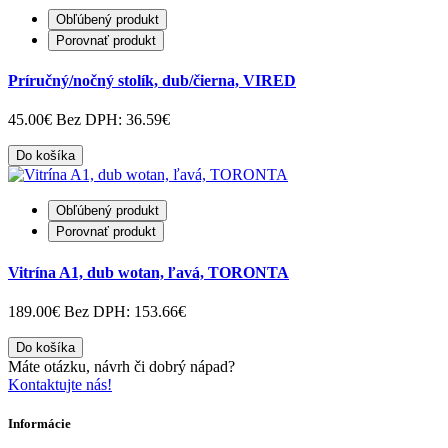
Obľúbený produkt
Porovnať produkt
Príručný/nočný stolík, dub/čierna, VIRED
45.00€
Bez DPH: 36.59€
Do košíka
Obľúbený produkt
Porovnať produkt
Vitrína A1, dub wotan, ľavá, TORONTA
189.00€
Bez DPH: 153.66€
Do košíka
Máte otázku, návrh či dobrý nápad?
Kontaktujte nás!
Informácie