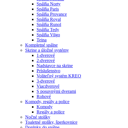
Spálňa Norty
Spálňa Paris
Spálňa Provance
Spálňa Royal
Spálňa Runol
Spálňa Tedy
Spálňa Vilgo
Teina
Kompletné spálne
Skrine a úložné systémy
1-dverové
2-dverové
Nadstavce na skrine
Príslušenstvo
Voliteľný systém KREO
3-dverové
Viacdverové
S posuvnými dverami
Rohové
Komody, regály a police
Komody
Regály a police
Nočné stolíky
Toaletné stolíky, šperkovnice
Doplnky do spálne