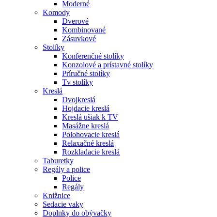
Moderné
Komody
Dverové
Kombinované
Zásuvkové
Stolíky
Konferenčné stolíky
Konzolové a prístavné stolíky
Príručné stolíky
Tv stolíky
Kreslá
Dvojkreslá
Hojdacie kreslá
Kreslá ušiak k TV
Masážne kreslá
Polohovacie kreslá
Relaxačné kreslá
Rozkladacie kreslá
Taburetky
Regály a police
Police
Regály
Knižnice
Sedacie vaky
Doplnky do obývačky