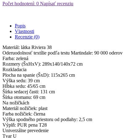
Počet hodnotení: 0
Napísať recenziu
Popis
Vlastnosti
Recenzie (0)
Materiál: látka Riviera 38
Oderuodolnosť textílie podľa testu Martindale: 90 000 oderov
Farba: zelená
Rozmery (ŠxHxV): 289x140/140x72 cm
Rozkladacia
Plocha na spanie (ŠxD): 115x265 cm
Výška sedu: 39 cm
Hĺbka sedu: 45/65 cm
Šírka sedacej časti: 131 cm
Šírka otomanu: 69 cm
Na nožičkách
Materiál nožičiek: plast
Farba nožičiek: čierna
Výška spodného priestoru od podlahy: 2,5 cm
Výplň: PUR pena T28
Univerzálne prevedenie
Tvar U